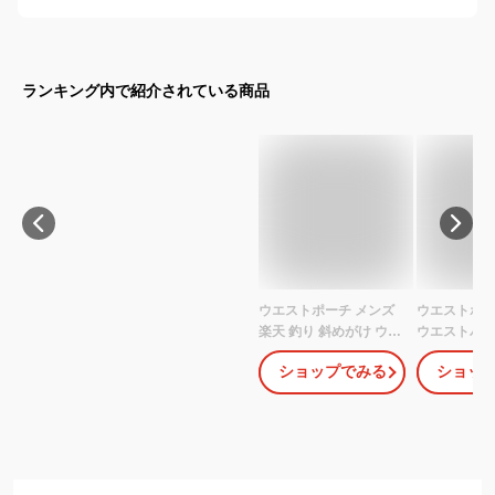
ランキング内で紹介されている商品
ウエストポーチ メンズ
ウエストポー
楽天 釣り 斜めがけ ウエ
ウエストバッ
ストバッグ 大容量 仕事
メンズ レデ
ショップでみる
ショッ
用 3way ショルダーバッ
ーツ 旅行 ア
グ シンプル 多機能 多収
バイバル 迷彩
納 おしゃれ ポケット ア
ルポケット
ウトドア スポーツ 旅行
おでかけ バッグ