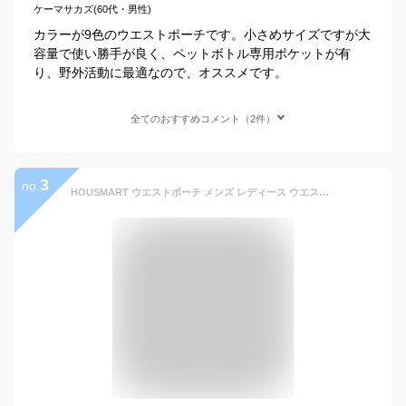
ケーマサカズ(60代・男性)
カラーが9色のウエストポーチです。小さめサイズですが大
容量で使い勝手が良く、ペットボトル専用ポケットが有
り、野外活動に最適なので、オススメです。
全てのおすすめコメント（2件）
3
no.
HOUSMART ウエストポーチ メンズ レディース ウエストバッグ ランニング ポーチ YKKファスナー 収納力 デジカメ/ipad mini7.9インチ/iPhone 7 Plus/ペット ボトルまで 旅行 ランニング 仕事 作業用 4ポケット 軽量