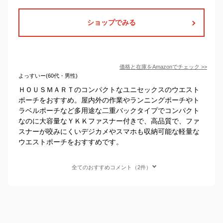
ショップでみる
価格と在庫を
Amazon
でチェック
>>
よっすいー(60代・男性)
ＨＯＵＳＭＡＲＴのコンパクトなユニセックスのウエスト
ポーチをおすすめ。屋内外の作業やランニングポーチやト
ラベルポーチなど多用途な二重バックタイプでコンパクト
なのに大容量なＹＫＫファスナー付きで、高品質で、ファ
スナーが咬みにくいデジカメやスマホも収納可能な軽量な
ウエストポーチをおすすめです。
全てのおすすめコメント（2件）