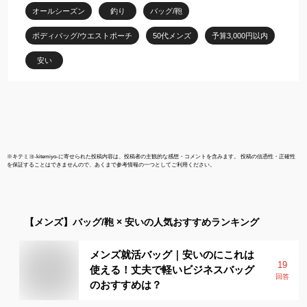
オールシーズン
釣り
バッグ/鞄
ボディバッグ/ウエストポーチ
50代メンズ
予算3,000円以内
安い
※
キテミヨ-kitemiyo-
に寄せられた投稿内容は、投稿者の主観的な感想・コメントを含みます。 投稿の信憑性・正確性
を保証することはできませんので、あくまで参考情報の一つとしてご利用ください。
【メンズ】
バッグ/鞄 × 安い
の人気おすすめランキング
メンズ就活バッグ｜安いのにこれは
19
使える！丈夫で軽いビジネスバッグ
回答
のおすすめは？