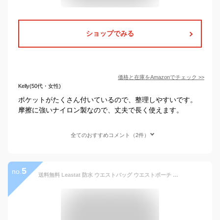
ショップでみる
価格と在庫を
Amazon
でチェック
>>
Kelly(50代・女性)
ポケットがたくさん付いているので、整理しやすいです。
摩擦に強いナイロン製なので、丈夫で長く使えます。
全てのおすすめコメント（2件）
5
no.
送料無料 Leastat 防水 ウエストバッグ ウエストポーチ メンズ レディース アウトドア 大容量 4段ポケット ボディバッグ ヒップバッグ 超長ベルト 最大145cm 3カラー ブラック(黒) ブラウン グレー 父の日 プレゼント