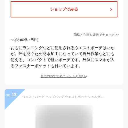
ショップでみる
価格と在庫を
楽天
でチェック
>>
つばさ(60代・男性)
おもにランニングなどに使用されるウエストポーチはいか
が。汗を防ぐため防水加工になっていて野外作業などにも
使える、コンパクトで軽いポーチです。外側にスマホが入
るファスナーポケットも付いています。
全てのおすすめコメント
(
1
件)
>
13
no.
ウエストバッグ ヒップバッグ ウエストポーチ ショルダーバッグ 3way バッグ 防水 自転車 バッグ 釣り ルアーバッグ エギングバッグ サバゲー ジギング バッグ レイマーク RAYMARC 007