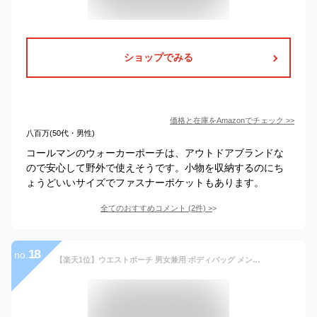
ショップでみる
価格と在庫を
Amazon
でチェック
>>
八百万(50代・男性)
コールマンのウォーカーポーチは、アウトドアブランドな
ので安心して野外で使えそうです。小物を収納するのにち
ょうどいいサイズでファスナーポケットもあります。
全てのおすすめコメント
(
2
件)
>
18
no.
【楽天1位】ウエストポーチ 男女兼用 ボディバッグ メンズ レディース 大容量 おしゃれ 防水 ボディバック ウエストバッグ ボディーバッグ ウェストポーチ ヒップバッグ 仕事用 作業用 調整 腰包 ウェストバッグ 送料無料