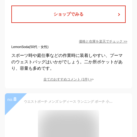
ショップでみる
価格と在庫を
楽天
でチェック
>>
LemonSoda(50代・女性)
スポーツ時や庭仕事などの作業時に装着しやすい、プーマ
のウェストバッグはいかがでしょう。二か所ポケットがあ
り、容量も多めです。
全てのおすすめコメント
(
1
件)
>
8
no.
ウエストポーチ メンズ レディース ランニング ポーチ 小さめ 軽量 ボディバッグ おしゃれ 多機能 防水 ウォーキング ジョギング ウエストバッグ 仕事用 旅行 うすい（ブラック）