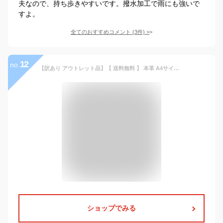
夫なので、持ち歩きやすいです。撥水加工で雨にも強いで
すよ。
全てのおすすめコメント
(
3
件)
>
12
no.
【訳あり アウトレット品】【 送料無料 】 本革 A4サイズ トートバッグ メンズ 牛革 a4 レザー A4 PC 旅行 大きめ 黒 フォーマル 革 ビジネスバッグ 人気 ブランド トート ビジネス シンプル 手提げ ギフト トートバック 鞄 ビジネストート 通勤 通学 出張
ショップでみる