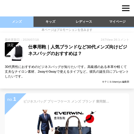
メンズ
キッズ
レディース
マイページ
本ページはプロモーションを含みます
最終更新日：2026/07/18
247
View
26
コメント
決定
仕事用鞄｜人気ブランドなど30代メンズ向けビジ
ネスバッグのおすすめは？
30代男性におすすめのビジネスバッグが知りたいです。高級感のある本革や軽くて
丈夫なナイロン素材、2wayや3wayで使えるタイプなど。彼氏の誕生日にプレゼント
したいです。
キテミヨ-kitemiyo-編集部
1
no.
ビジネスバッグ ブリーフケース メンズ ブランド 豊岡製鞄 大容量 牛本革 レザー B4 a4 出張 通勤 50代 40代 30代 日本製 軽量 自立型 おしゃれ 人気 ネイビー ブラック 撥水 耐水 誕生日 プレゼント ギフト ラッピング 包装