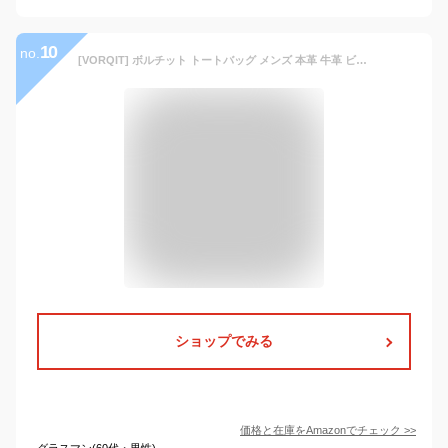
10
no.
[VORQIT] ボルチット トートバッグ メンズ 本革 牛革 ビジネスバッグ 大容量 2way 3層 B4 PC (04.ブラック)
ショップでみる
価格と在庫を
Amazon
でチェック
>>
グラスマン(60代・男性)