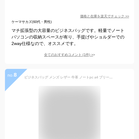
価格と在庫を
楽天
でチェック
>>
ケーマサカズ(60代・男性)
マチ拡張型の大容量のビジネスバッグです。軽量でノート
パソコンの収納スペースが有り、手提げやショルダーでの
2way仕様なので、オススメです。
全てのおすすめコメント
(
1
件)
>
8
no.
ビジネスバッグ メンズ レザー 牛革 ノートpc a4 ブリーフケース レディース 薄型 おしゃれ 出張 黒 シンプル 仕事 通勤 ブラック ブラウン キャメル 革 牛床革 コンパクト REGiSTA レジスタ