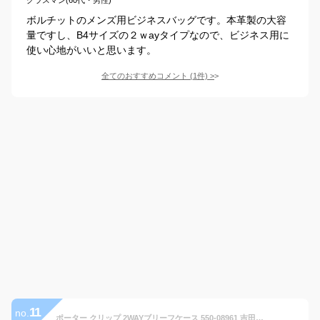
ボルチットのメンズ用ビジネスバッグです。本革製の大容
量ですし、B4サイズの２ｗayタイプなので、ビジネス用に
使い心地がいいと思います。
全てのおすすめコメント
(
1
件)
>
11
no.
ポーター クリップ 2WAYブリーフケース 550-08961 吉田カバン ビジネスバッグ メンズ ブランド 軽量 拡張 2WAY A4 B4 PORTER