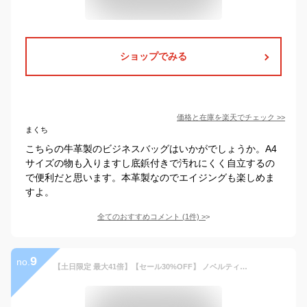
ショップでみる
価格と在庫を
楽天
でチェック
>>
まくち
こちらの牛革製のビジネスバッグはいかがでしょうか。A4
サイズの物も入りますし底鋲付きで汚れにくく自立するの
で便利だと思います。本革製なのでエイジングも楽しめま
すよ。
全てのおすすめコメント
(
1
件)
>
9
no.
【土日限定 最大41倍】【セール30%OFF】 ノベルティ付 【正規品5年保証】 エースジーン ビジネスバッグ ace.GENE リュック HOVERLITE ホバーライト ビジネスリュック A4 12L 2層 軽量 ノートPC ビジネス 通勤 ブランド メンズ ACEGENE エース 59005