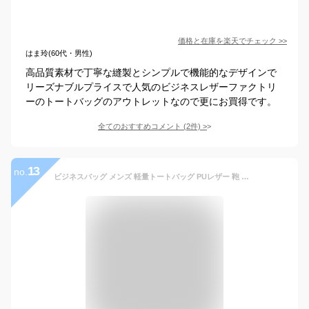
価格と在庫を
楽天
でチェック
>>
はま玲(60代・男性)
高品質素材で丁寧な縫製とシンプルで機能的なデザインで
リーズナブルプライスで人気のビジネスレザーファクトリ
ーのトートバッグのアウトレットなので更にお買得です。
全てのおすすめコメント
(
2
件)
>
13
no.
ビジネスバッグ メンズ 軽量トートバッグ PUレザー 鞄 おしゃれ 大容量 ブリーフケース 就活 ハンドバッグ 撥水 耐摩擦 2way A4対応 仕事 通勤 出張 リクルートバッグ ブラック