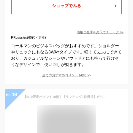
ショップでみる
価格と在庫を
楽天
でチェック
>>
RRgypsies(60代・男性)
コールマンのビジネスバッグがおすすめです。ショルダー
やリュックにもなる3WAYタイプです。軽くて丈夫にできて
おり、カジュアルなシーンやアウトドアにも持って行けそ
うなデザインで、使い回しが効きます。
全てのおすすめコメント
(
4
件)
>
18
no.
【8/10限定ポイント10倍】【ランキング1位獲得】ビジネスバッグ メンズ 大容量 a4 ノートPC 2way ショルダー付き ショルダーベルト 軽量 軽い 肩かけ トート おすすめ 人気 ブランド DIABLO ディアブロ KA-2100 送料無料 C4