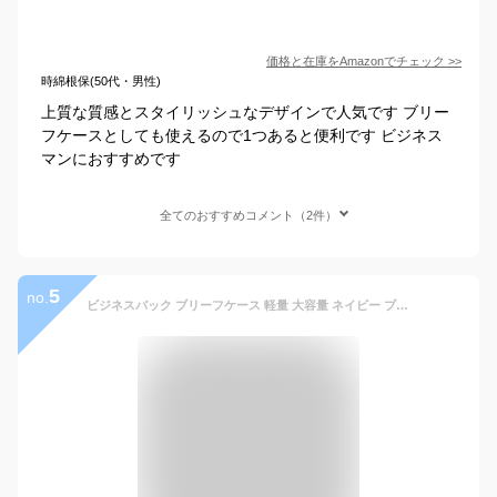
価格と在庫を
Amazon
でチェック
>>
時綿根保(50代・男性)
上質な質感とスタイリッシュなデザインで人気です ブリー
フケースとしても使えるので1つあると便利です ビジネス
マンにおすすめです
全てのおすすめコメント（2件）
5
no.
ビジネスバック ブリーフケース 軽量 大容量 ネイビー ブラック 丈夫 メンズ ブランド 日本製 豊岡製鞄 牛革 B4 自立型 オレンジ かっこいい シンプル ギフト 撥水耐水加工 ランキング1位 大人気 2way ショルダーベルト付き 誕生日 プレゼント