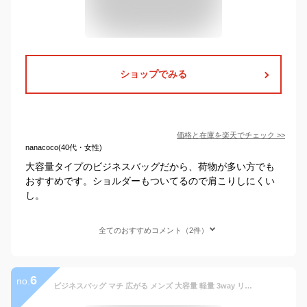
ショップでみる
価格と在庫を
楽天
でチェック
>>
nanacoco(40代・女性)
大容量タイプのビジネスバッグだから、荷物が多い方でも
おすすめです。ショルダーもついてるので肩こりしにくい
し。
全てのおすすめコメント（2件）
6
no.
ビジネスバッグ マチ 広がる メンズ 大容量 軽量 3way リュック 撥水 ノートpc トート A4 タブレット キャリーオン 出張 通勤 30代 自立 出張 1泊 丈夫 コンパクト 横 ビジネスリュック 40代 マチ拡張 45017 縦型 ショルダー ROTHCO バッグ 斜め掛け 肩掛け 50代