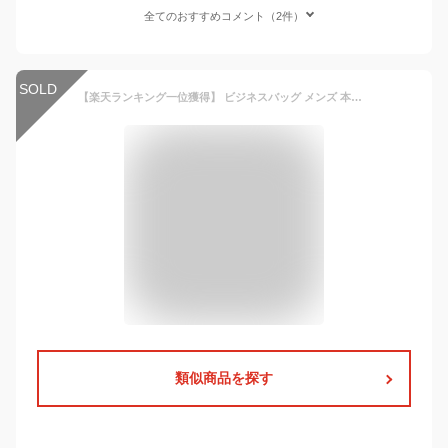
全てのおすすめコメント（2件）
SOLD
【楽天ランキング一位獲得】 ビジネスバッグ メンズ 本革 牛革 2way 自立 13.3インチ PC対応 A4 出張 大容量 ビジネスバック ショルダー バッグ バック カバン 通勤 就活 斜めがけ ブリーフケース ノート パソコン 手提げ VORQIT aiz
類似商品を探す