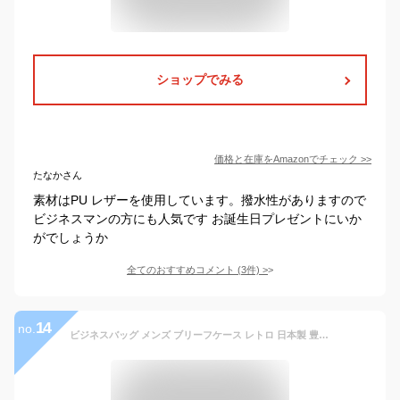
ショップでみる
価格と在庫を
Amazon
でチェック
>>
たなかさん
素材はPU レザーを使用しています。撥水性がありますので
ビジネスマンの方にも人気です お誕生日プレゼントにいか
がでしょうか
全てのおすすめコメント
(
3
件)
>
14
no.
ビジネスバッグ メンズ ブリーフケース レトロ 日本製 豊岡製 B4ファイル 大容量 自立 ブランド GUSTO #22027 鍵付き オールドスタイル 鞄倶楽部