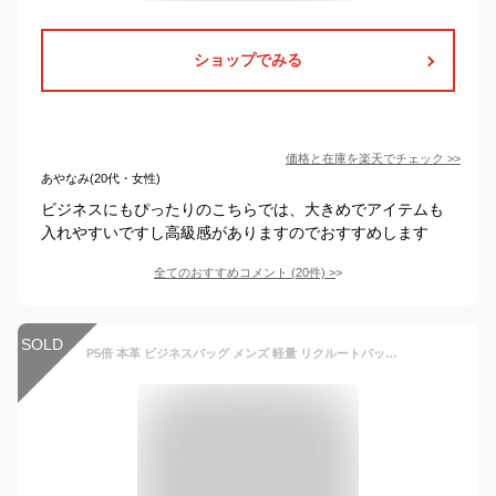
ショップでみる
価格と在庫を
楽天
でチェック
>>
あやなみ(20代・女性)
ビジネスにもぴったりのこちらでは、大きめでアイテムも
入れやすいですし高級感がありますのでおすすめします
全てのおすすめコメント
(
20
件)
>
SOLD
P5倍 本革 ビジネスバッグ メンズ 軽量 リクルートバッグ ダレスバッグ ビジネストートバッグ コムサイズム トートバッグ A4 バッグ メンズ 手提げバッグ メンズ 就活 営業 通勤 入学 サラリーマン 面接 出張 紳士用 大容量 防水 15.6インチノートパソコン対応 bag-bb104