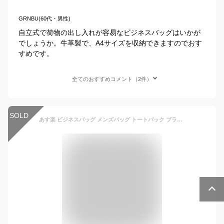
GRNBU(60代・男性)
自立式で荷物の出し入れが容易なビジネスバッグはいかが
でしょうか。牛革製で、A4サイズを収納できますのでおす
すめです。
全てのおすすめコメント（2件）
SOLD
あす楽 ビジネスバッグ メンズバッグ トートバック ブラック ライトブラウン 牛革 2wayビンテージ メンズ キャリーオン 15.6インチPC対応 メンズ 本革 ブリーフケース 仕事用 通勤用 大容量 防水 送料無料 bag-bb105