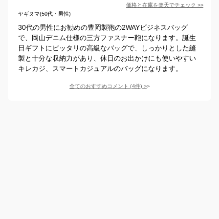
価格と在庫を
楽天
でチェック
>>
ヤギヌマ(50代・男性)
30代の男性にお勧めの豊岡製鞄の2WAYビジネスバッグ
で、岡山デニム仕様の三方ファスナー鞄になります。誕生
日ギフトにピッタリの高級なバッグで、しっかりとした縫
製と十分な収納力があり、休日のお出かけにも使いやすい
キレカジ、スマートカジュアルのバッグになります。
全てのおすすめコメント
(
4
件)
>