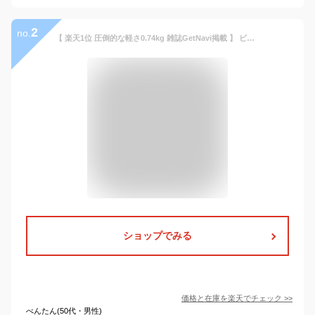
2
no.
【 楽天1位 圧倒的な軽さ0.74kg 雑誌GetNavi掲載 】 ビジネスリュック メンズ 薄型 軽量 防水 3WAY 通勤 スーツ リュックサック バックパック ビジネス リュック カバン PC パソコン ビジネスバッグ 15.6インチ ブラック 黒 父の日 A4 20L crbelte ラッピング無料
ショップでみる
価格と在庫を
楽天
でチェック
>>
べんたん(50代・男性)