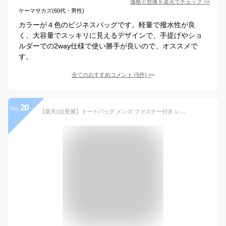
価格と在庫を
楽天
でチェック
>>
ケーマサカズ(60代・男性)
カラーが４色のビジネスバッグです。軽量で撥水性が良
く、大容量でスッキリに見えるデザインで、手提げやショ
ルダーでの2way仕様で使い勝手が良いので、オススメで
す。
全てのおすすめコメント
(
5
件)
>
20
no.
【楽天1位受賞】トートバッグ メンズ ファスナー付き レザー ビジネスバッグ トートバック 2way ビジネスバック 通勤 ビジネス おしゃれ 通学 A4 大きめ ノートPC