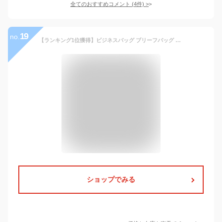
全てのおすすめコメント
(
4
件)
>
19
no.
【ランキング1位獲得】ビジネスバッグ ブリーフバッグ ブリーフケース メンズ 撥水 大容量 a4 合皮 ナイロン 通勤 黒 自立 2way 肩掛け ショルダー ブランド 軽量 薄い 自立 肩掛け カジュアル フェイクレザー DIABLO ディアブロ KA-2090 C4
ショップでみる