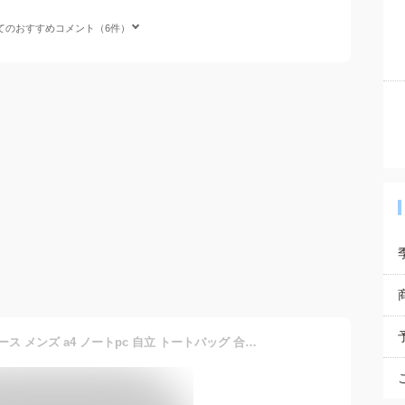
てのおすすめコメント（6件）
ビジネスバッグ ブリーフケース メンズ a4 ノートpc 自立 トートバッグ 合皮 革 レザー おしゃれ シンプル 通勤 出張 軽量 大容量 仕事 バッグ 鞄 ビジネス オフィスカジュアル ビジカジ レジスタ REGiSTA