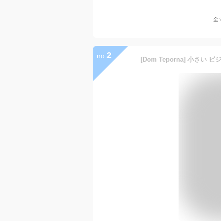
全
2
no.