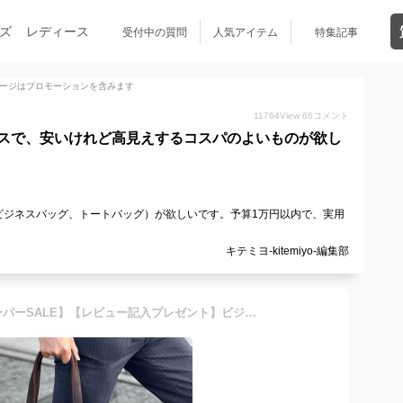
ズ
レディース
受付中の質問
人気アイテム
特集記事
ージはプロモーションを含みます
11764
View
66
コメント
スで、安いけれど高見えするコスパのよいものが欲し
ビジネスバッグ、トートバッグ）が欲しいです。予算1万円以内で、実用
キテミヨ-kitemiyo-編集部
【16,390円→6,990円～ スーパーSALE】【レビュー記入プレゼント】ビジネスバッグ バッグ メンズ ビジネストート トートバッグ ビジネスバック 鞄 仕事用 通勤用 通勤鞄 大容量 出張 男性用 レザー 合成皮革 PUレザー B4 ブラック ブラウン ネイビー 黒 茶 紺