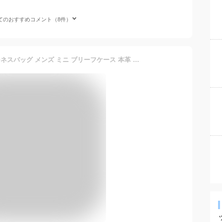
てのおすすめコメント（8件）
[Dom Teporna] 小さい ビジネスバッグ メンズ ミニ ブリーフケース 本革 サフィアーノレザー 軽量 コンパクト ミニマル タブレット ファイル 収納 鞄 21ブラック