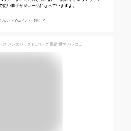
で使い勝手が良い一品になっていますよ。
てのおすすめコメント（5件）
ビジネスバッグ ブリーフケース メンズバッグ PCバッグ 通勤 通学 パソコンバッグ お仕事 鞄 カバン かばん オフィスカジュアル ビジカジ 出張 大容量 A4 オシャレ シンプル 人気 無地 男性用 ブラック ダークブラウン キャメル 革 PUレザー