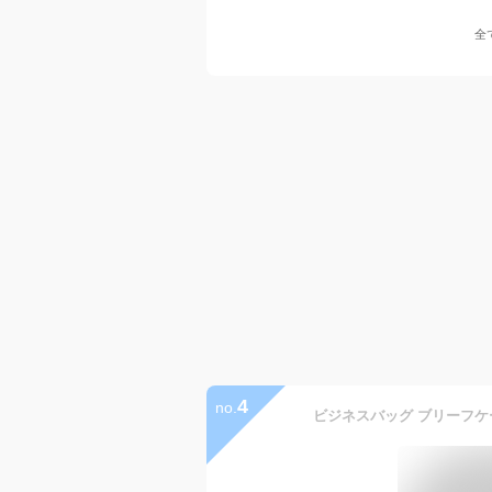
全
4
no.