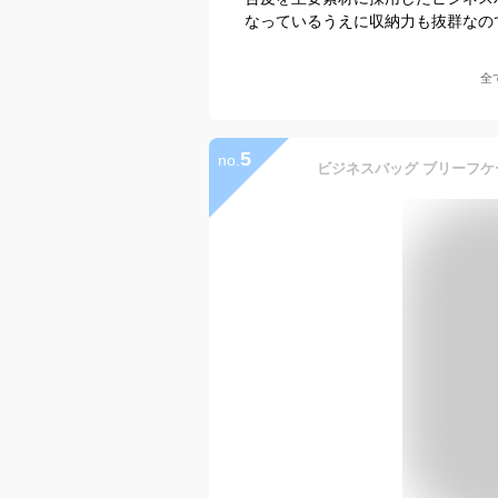
なっているうえに収納力も抜群なの
全
5
no.