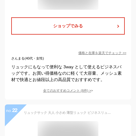
ショップでみる
価格と在庫を
楽天
でチェック
>>
さんまる(40代・女性)
リュックにもなって便利な 3way として使えるビジネスバ
ッグです。お買い得価格なのに軽くて大容量、メッシュ素
材で快適とお値段以上の高品質でおすすめです。
全てのおすすめコメント
(
6
件)
>
22
no.
リュックサック 大人 小さめ 薄型リュック ビジネスリュック ノートpc 薄マチ リュック レディース 軽量 おしゃれ 軽い 薄型 ビジネス リュック メンズ 通勤 リュックサック 20L 15.6インチ PC パソコン 防水 ビジネスバッグ 黒 可愛い 小さめ 小ぶり ス a4 通勤 大容量