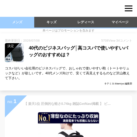
メンズ
キッズ
レディース
マイページ
本ページはプロモーションを含みます
最終更新日：2026/07/08
5708
View
34
コメント
決定
40代のビジネスバッグ│高コスパで使いやすいバ
ッグのおすすめは？
コスパがいい会社用のビジネスバッグで、おしゃれで使いやすい鞄（トートやリュ
ックなど）が欲しいです。40代メンズ向けで、安くて高見えするものなど沢山教え
て下さい。
キテミヨ-kitemiyo-編集部
1
no.
【 楽天1位 圧倒的な軽さ0.74kg 雑誌GetNavi掲載 】 ビジネスリュック メンズ 薄型 軽量 防水 3WAY 通勤 スーツ リュックサック バックパック ビジネス リュック カバン PC パソコン ビジネスバッグ 15.6インチ ブラック 黒 父の日 A4 20L crbelte ラッピング無料