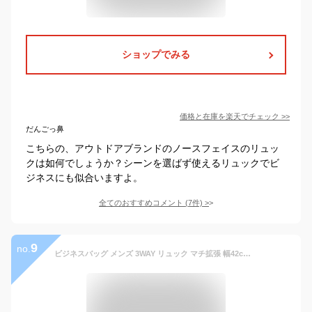
ショップでみる
価格と在庫を
楽天
でチェック
>>
だんごっ鼻
こちらの、アウトドアブランドのノースフェイスのリュッ
クは如何でしょうか？シーンを選ばず使えるリュックでビ
ジネスにも似合いますよ。
全てのおすすめコメント
(
7
件)
>
9
no.
ビジネスバッグ メンズ 3WAY リュック マチ拡張 幅42cm 現役、銀行員ご用達！ ポリエステル1680Dで丈夫 ブリーフケース ショルダーバッグ ノートパソコン対応 A4・B4ファイル対応 bgm 父の日 おすすめ 【アウトレット】【QSM-100】