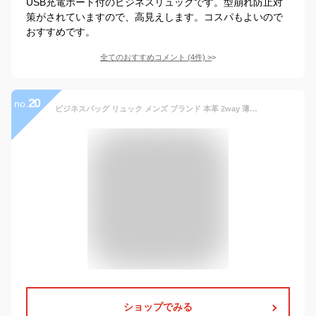
USB充電ポート付のビジネスリュックです。型崩れ防止対
策がされていますので、高見えします。コスパもよいので
おすすめです。
全てのおすすめコメント
(
4
件)
>
20
no.
ビジネスバッグ リュック メンズ ブランド 本革 2way 薄型 スリム ノートpc A4 リュックサック 軽い 軽量 薄い かっこいい 就職祝い 昇進祝い 新生活 プレゼント ギフト 人気 送料無料 ZARIO ザリオ ZA-1010
ショップでみる