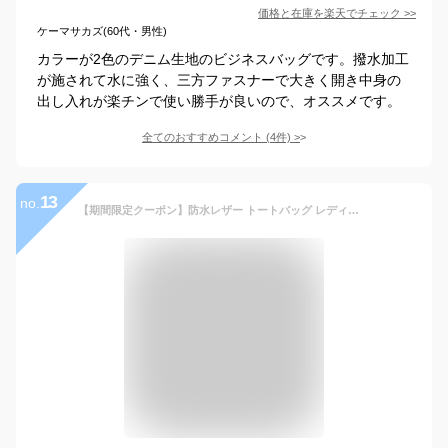
価格と在庫を
楽天
でチェック
>>
ケーマサカズ(60代・男性)
カラーが2色のデニム生地のビジネスバッグです。撥水加工
が施されて水に強く、三方ファスナーで大きく開き中身の
出し入れが楽チンで使い勝手が良いので、オススメです。
全てのおすすめコメント
(
4
件)
>
13
no.
【期間限定クーポン】防水レザー トートバッグ レディース メンズ 大容量 レザー トート 本革 革 大きめ ビジネス 通勤 おしゃれ 防水 パソコン 大人 ノートpc 黒 撥水 エコ 収納 高級 ブラック 牛革 通学 ビジネスバッグ 仕切り 肩掛け 外ポケット 頑丈 自立 仕事