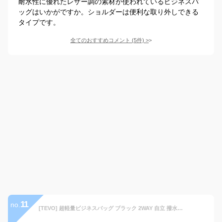
耐水性に優れたレザー調の素材が使われているビジネスバ
ッグはいかがですか。ショルダーは便利な取り外しできる
タイプです。
全てのおすすめコメント
(
5
件)
>
11
no.
[TEVO] 超軽量ビジネスバッグ ブラック 2WAY 自立 撥水 リクルート 就職活動 通勤 メンズ レディース 男女兼用 TL-0025