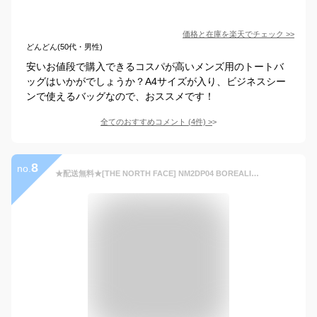
価格と在庫を
楽天
でチェック
>>
どんどん(50代・男性)
安いお値段で購入できるコスパが高いメンズ用のトートバ
ッグはいかがでしょうか？A4サイズが入り、ビジネスシー
ンで使えるバッグなので、おススメです！
全てのおすすめコメント
(
4
件)
>
8
no.
★配送無料★[THE NORTH FACE] NM2DP04 BOREALIS SE / NM2DS04A BOREALIS II 学生 通学 バックパック レディース メンズ 韓国ファッション 25L 30L NM2DM06A