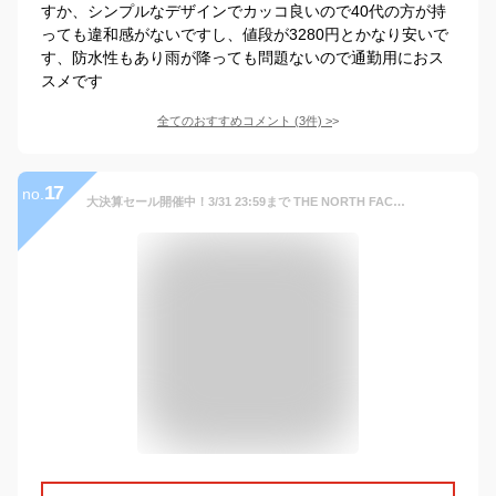
すか、シンプルなデザインでカッコ良いので40代の方が持
っても違和感がないですし、値段が3280円とかなり安いで
す、防水性もあり雨が降っても問題ないので通勤用におス
スメです
全てのおすすめコメント
(
3
件)
>
17
no.
大決算セール開催中！3/31 23:59まで THE NORTH FACE ザ ノースフェイス VAULT ヴォルト バックパックリュック リュックサック 27L A3 メンズ レディースNF0A3VY2 ブラック グレー ネイビー プレゼント ギフト bgsin