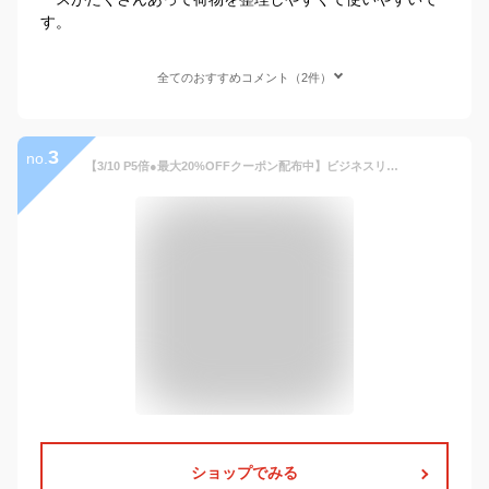
す。
全てのおすすめコメント（2件）
3
no.
【3/10 P5倍●最大20%OFFクーポン配布中】ビジネスリュック 大容量 拡張 メンズ 37L ビジネスバッグ 防水 ノートPC USB 充電 パソコン 多機能 バックパック 通勤 通学 出張 旅行 スーツ ビジネス リュック リュックサック ユニセックス カバン 鞄 かばん Blanche
ショップでみる