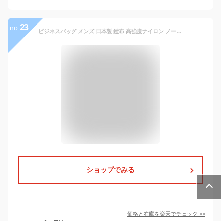
23
no.
ビジネスバッグ メンズ 日本製 鎧布 高強度ナイロン ノートPC A4 ブランド 国産素材 13.3型ワイド 豊岡縫製 40代 2way 通勤 営業 ブリーフケース おしゃれ ギフト プレゼント
ショップでみる
価格と在庫を
楽天
でチェック
>>