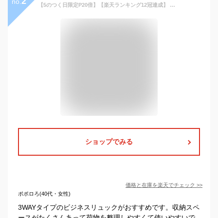
2
no.
【5のつく日限定P20倍】【楽天ランキング12冠達成】 ビジネスリュック 3way ビジネスバッグ ビジネス リュック メンズ レディース 大容量 防水 おしゃれ PC 軽量 出張 バックパック 通勤用 機内持ち込み サイズ カバン a4 パソコン メンズリュック 大容量
ショップでみる
価格と在庫を
楽天
でチェック
>>
ポポロろ(40代・女性)
3WAYタイプのビジネスリュックがおすすめです。収納スペ
ースがたくさんあって荷物を整理しやすくて使いやすいで