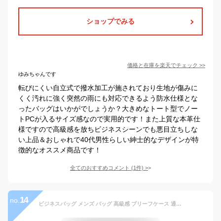
ショップでみる
価格と在庫を
楽天
でチェック
>>
ゆみちゃんです
転びにくい自立式で撥水加工が施されており生地が傷みに
くく汚れに強く突然の雨にも対応できるよう防水仕様とな
ったバッグはいかがでしょうか？大きめなトート型でノー
トPCが入るサイズ感なので実用的です！また上質な本革仕
様ですので高級感を放ちビジネスシーンでも悪目立ちしな
い上品＆おしゃれで40代男性らしい紳士的なデザインが特
徴的なオススメ商品です！
全てのおすすめコメント
(
1
件)
>
14
no.
ビジネスバッグ メンズ バッグ 高級感 ブリーフケース 通勤バッグ 大人 革 ブリーフバッグ 本革 トートバッグ ショルダーバッグ ビジネス A4 レザー ビジネスバック 大容量 おしゃれ シンプル ノートpc プレゼント ギフト