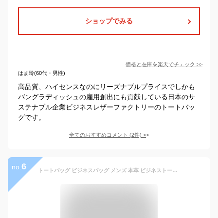
ショップでみる
価格と在庫を
楽天
でチェック
>>
はま玲(60代・男性)
高品質、ハイセンスなのにリーズナブルプライスでしかも
バングラディッシュの雇用創出にも貢献している日本のサ
ステナブル企業ビジネスレザーファクトリーのトートバッ
グです。
全てのおすすめコメント
(
2
件)
>
6
no.
トートバッグ ビジネスバッグ メンズ 本革 ビジネストートバッグ 大容量 大きめ レザー ビジネス バッグ 革 a4 b4 ノートpc 自立 ファスナー付き 肩掛け ショルダー 通勤 出張 トート バック 3way ビジネスバック トートバック ブランド 黒 茶