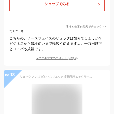
ショップでみる
価格と在庫を
楽天
でチェック
>>
だんごっ鼻
こちらの、ノースフェイスのリュックは如何でしょうか？
ビジネスから普段使いまで幅広く使えますよ。一万円以下
とコスパも抜群です。
全てのおすすめコメント
(
2
件)
>
18
no.
リュック メンズ ビジネスリュック 多機能リュックサック 男性 メンズリュック ビジネス Ocosa 大容量 防水 撥水 3WAY 軽量 USBポート 充電 多機能リュック 通勤 通学 出張 おしゃれ 人気 耐衝撃 PC A4対応 キャリー付き 黒