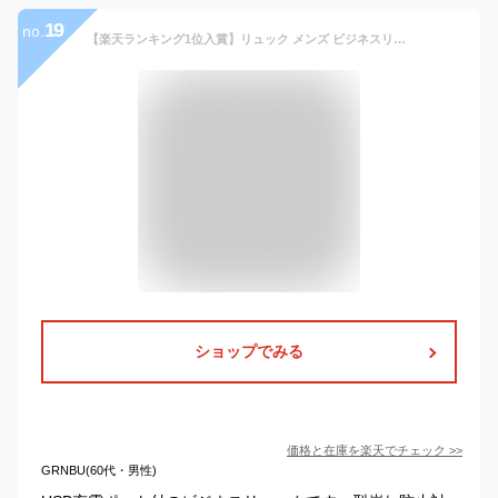
19
no.
【楽天ランキング1位入賞】リュック メンズ ビジネスリュック リュックサック スクエアリュック 大容量 PCリュック USB充電ポート 黒 型崩れ防止(グレー921)
ショップでみる
価格と在庫を
楽天
でチェック
>>
GRNBU(60代・男性)