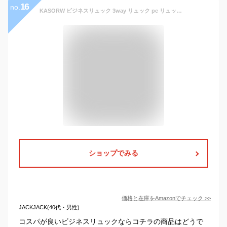
16
no.
KASORW ビジネスリュック 3way リュック pc リュックサック メンズ ビジネスバッグ バックパック 手提げ パソコン バッグ 15.6インチ USB充電ポート デイパック 軽量 大容量 防水 通勤 通学 旅行 出張 (黒い)
ショップでみる
価格と在庫を
Amazon
でチェック
>>
JACKJACK(40代・男性)
コスパが良いビジネスリュックならコチラの商品はどうで