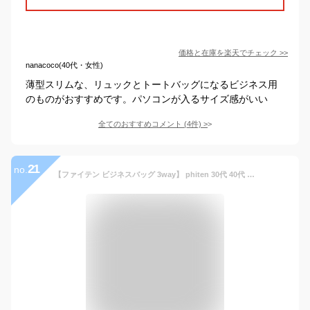
価格と在庫を
楽天
でチェック
>>
nanacoco(40代・女性)
薄型スリムな、リュックとトートバッグになるビジネス用
のものがおすすめです。パソコンが入るサイズ感がいい
全てのおすすめコメント
(
4
件)
>
21
no.
【ファイテン ビジネスバッグ 3way】 phiten 30代 40代 バッグ かばん ブリーフケース ショルダーバッグ 肩掛け リュック ビジネスリュック メンズ ブランド 大容量 軽量 横型 おしゃれ ノートPC B4 A4 PCバッグ 通勤 仕事 営業 出張 ビジネス 黒 ブラック プレゼント