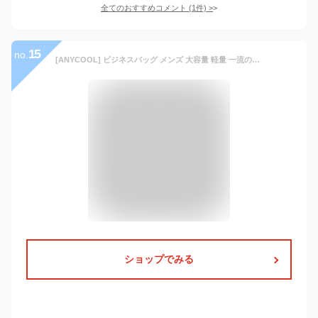
全てのおすすめコメント
(
1
件)
>
15
no.
[ANYCOOL] ビジネスバッグ メンズ 大容量 軽量 一流の鞄職人が作る B4 15.6インチ PC対応 就活バッグ リクルートバッグ ブリーフケース 自立 出張 男性
ショップでみる