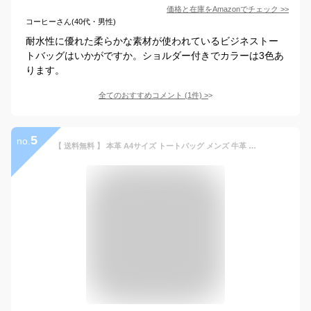
価格と在庫を
Amazon
でチェック
>>
コーヒーさん(40代・男性)
耐水性に優れた柔らかな素材が使われているビジネストー
トバッグはいかがですか。ショルダー付きでカラーは3色あ
ります。
全てのおすすめコメント
(
1
件)
>
5
no.
【 送料無料 】 本革 A4サイズ トートバッグ メンズ 牛革 a4 レザー A4 PC 旅行 大きめ 黒 フォーマル 革 ビジネスバッグ 人気 ブランド トート ビジネス シンプル 手提げ ギフト トートバック 鞄 ビジネストート 通勤 通学 出張