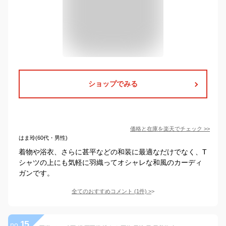
ショップでみる
価格と在庫を
楽天
でチェック
>>
はま玲(60代・男性)
着物や浴衣、さらに甚平などの和装に最適なだけでなく、T
シャツの上にも気軽に羽織ってオシャレな和風のカーディ
ガンです。
全てのおすすめコメント
(
1
件)
>
15
no.