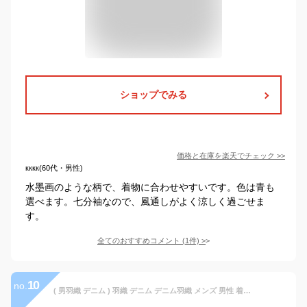
ショップでみる
価格と在庫を
楽天
でチェック
>>
кккк(60代・男性)
水墨画のような柄で、着物に合わせやすいです。色は青も
選べます。七分袖なので、風通しがよく涼しく過ごせま
す。
全てのおすすめコメント
(
1
件)
>
10
no.
( 男羽織 デニム ) 羽織 デニム デニム羽織 メンズ 男性 着物 洗える 3color 和装 単衣 大きいサイズ M/L/LL 無地 黒 紺 青 おしゃれ 綿 薄手 春 夏 秋 通年 羽織紐 和風