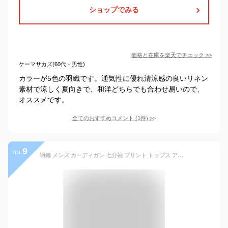
ショップでみる
価格と在庫を
楽天
でチェック
>>
ケーマサカズ(60代・男性)
カラーが5色の羽織です。通気性に優れ清涼感の良いリネン
素材で涼しく夏向きで、和洋どちらでも合わせ易いので、
オススメです。
全てのおすすめコメント
(
1
件)
>
9
no.
羽織 メンズ カーディガン 七分袖 プリント トップス アウター 着物 浴衣 花火大会 薄手 速乾 男性用 紳士 UVカット 夏用 きれいめ おしゃれ 送料無料