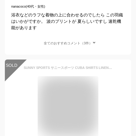
nanacoco(40代・女性)
浴衣などのラフな着物の上に合わせるのでしたら この羽織
はいかがですか。 波のプリントが 夏らしいですし 速乾機
能があります
全てのおすすめコメント（3件）
SOLD
SUNNY SPORTS サニースポーツ CUBA SHIRTS LINEN COTTON キューバ シャツ プリーツ フリル 半袖 開襟 シャツ オープンカラー リネン コットン シンプル オーバーサイズ グレージュ ベージュ ネイビー ブラック M L