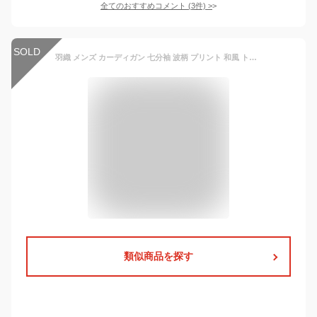
全てのおすすめコメント
(
3
件)
>
SOLD
羽織 メンズ カーディガン 七分袖 波柄 プリント 和風 トップス アウター 着物 浴衣 花火大会 薄手 速乾 男性用 紳士 UVカット 夏用 きれいめ おしゃれ 送料無料
類似商品を探す