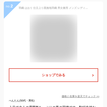
2
no.
羽織 はおり 仕立上り黒無地羽織 男女兼用 メンズ レディース 駒絽 夏用 祭り 浴衣に ブラック 黒羽織 M/L/LL nmd-7732
ショップでみる
価格と在庫を
楽天
でチェック
>>
べんたん(50代・男性)