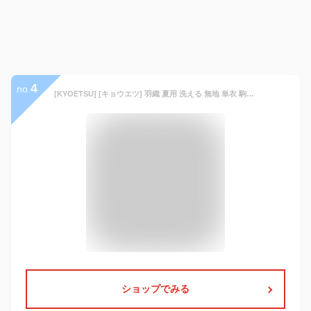
4
no.
[KYOETSU] [キョウエツ] 羽織 夏用 洗える 無地 単衣 駒絽生地 単品 メンズ (L, 柳染)
ショップでみる