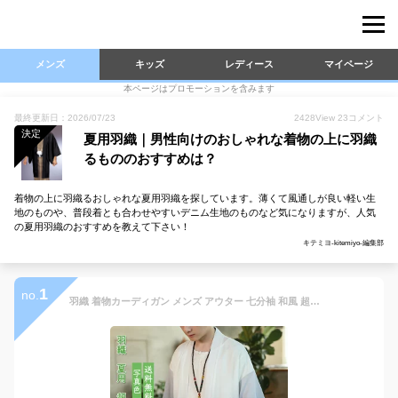
メンズ
キッズ
レディース
マイページ
本ページはプロモーションを含みます
最終更新日：2026/07/23
2428
View
23
コメント
決定
夏用羽織｜男性向けのおしゃれな着物の上に羽織
るもののおすすめは？
着物の上に羽織るおしゃれな夏用羽織を探しています。薄くて風通しが良い軽い生
地のものや、普段着とも合わせやすいデニム生地のものなど気になりますが、人気
の夏用羽織のおすすめを教えて下さい！
キテミヨ-kitemiyo-編集部
1
no.
羽織 着物カーディガン メンズ アウター 七分袖 和風 超薄手 トップス カジュアル 大きいサイズ ゆったり 花火大会 夏祭り 夏用 きれいめ おしゃれ 送料無料