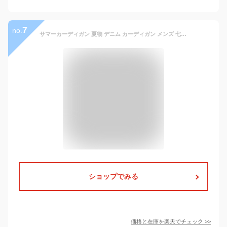
7
no.
サマーカーディガン 夏物 デニム カーディガン メンズ 七分袖 トップス ゆったり風 ショート丈 羽織 和服 カジュアル レトロ 和風 和装 着物 和式 アウター 夏服 上着 半纏 半被 法被 甚平 部屋着 大きいサイズ M-5XL
ショップでみる
価格と在庫を
楽天
でチェック
>>