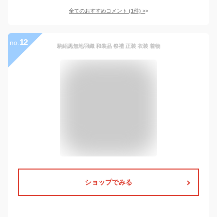
全てのおすすめコメント
(
1
件)
>
12
no.
駒絽黒無地羽織 和装品 祭禮 正装 衣装 着物
ショップでみる