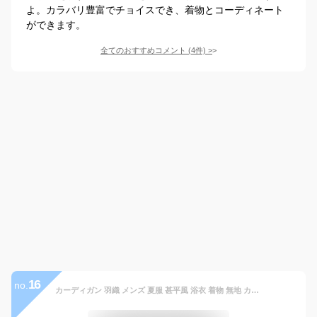
よ。カラバリ豊富でチョイスでき、着物とコーディネート
ができます。
全てのおすすめコメント
(
4
件)
>
16
no.
カーディガン 羽織 メンズ 夏服 甚平風 浴衣 着物 無地 カジュアル 七分袖 チャイナ風 シャツ ジャケット 男性用甚平 涼しい 大きいサイズ はおり カーデ 40代 50代 夏用 部屋着 漢服 お祭り 夏祭り 秋祭り 花火大会 和装 チャイナ服 ルームウエア ダンス 父の日