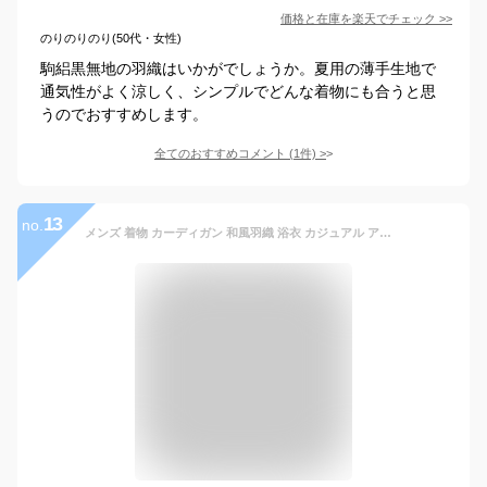
価格と在庫を
楽天
でチェック
>>
のりのりのり(50代・女性)
駒絽黒無地の羽織はいかがでしょうか。夏用の薄手生地で
通気性がよく涼しく、シンプルでどんな着物にも合うと思
うのでおすすめします。
全てのおすすめコメント
(
1
件)
>
13
no.
メンズ 着物 カーディガン 和風羽織 浴衣 カジュアル アウター メンズ サムライ服 夏 ビーチ 着物 Navy Blue XL