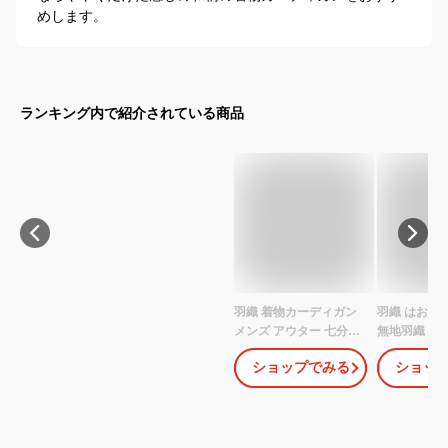
めします。
ランキング内で紹介されている商品
羽織 着物カーディガン
羽織 はおり
メンズ アウター 七分袖
無地羽織 男
和風 超薄手 トップス カ
ズ レディース
ショップでみる
ショッ
ジュアル 大きいサイズ
祭り 浴衣に 
ゆったり 花火大会 夏祭
羽織 M/L/LL 
り 夏用 きれいめ おしゃ
れ 送料無料