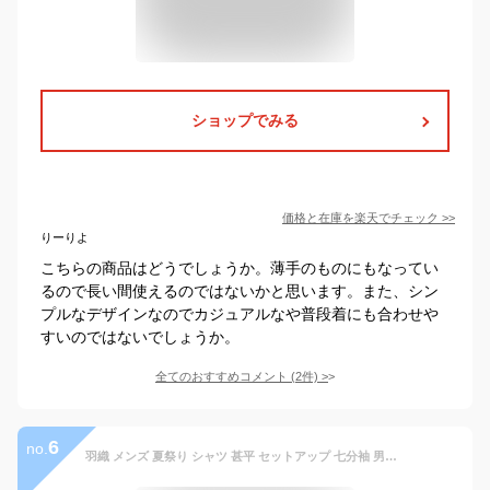
ショップでみる
価格と在庫を
楽天
でチェック
>>
りーりよ
こちらの商品はどうでしょうか。薄手のものにもなってい
るので長い間使えるのではないかと思います。また、シン
プルなデザインなのでカジュアルなや普段着にも合わせや
すいのではないでしょうか。
全てのおすすめコメント
(
2
件)
>
6
no.
羽織 メンズ 夏祭り シャツ 甚平 セットアップ 七分袖 男性用 和風 作務衣 カジュアル 浴衣 着物 おしゃれ 夏用 M-5XL 法被 大きいサイズ 花火大会 部屋着 メンズファッション ギフト プレゼント 夏 秋 送料無料