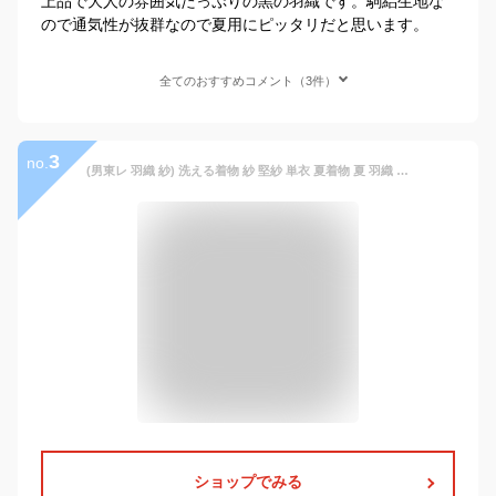
上品で大人の雰囲気たっぷりの黒の羽織です。駒絽生地な
ので通気性が抜群なので夏用にピッタリだと思います。
全てのおすすめコメント（3件）
3
no.
(男東レ 羽織 紗) 洗える着物 紗 堅紗 単衣 夏着物 夏 羽織 メンズ5colors M/L/LL
ショップでみる