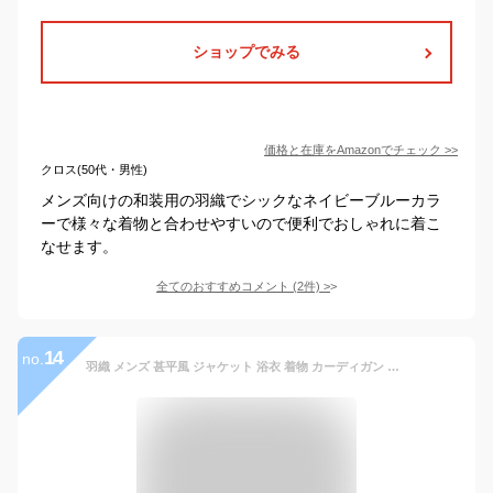
ショップでみる
価格と在庫を
Amazon
でチェック
>>
クロス(50代・男性)
メンズ向けの和装用の羽織でシックなネイビーブルーカラ
ーで様々な着物と合わせやすいので便利でおしゃれに着こ
なせます。
全てのおすすめコメント
(
2
件)
>
14
no.
羽織 メンズ 甚平風 ジャケット 浴衣 着物 カーディガン 切替 薄手 夏用 サマー 七分袖 7分袖シャツ ダンス 羽織り 和服風 おしゃれ 父の日 カジュアル お祭り 夏祭り 秋祭り 花火大会 和装 ルームウエア ビッグシルエット チャイナ風 部屋着 冷房対策