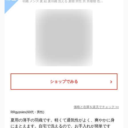
羽織 メンズ 夏 絽 夏羽織 洗える 夏物 男性 男 男着物 色無地 洗える羽織 ポリエステル 冷感 化繊 単衣 和装 和服 駒絽 S M L LL 3L 大きいサイズ (rg)
ショップでみる
価格と在庫を
楽天
でチェック
>>
RRgypsies(60代・男性)
夏用の薄手の羽織です。軽くて通気性がよく、爽やかに身
にまとえます。自宅で洗えるので、お手入れが簡単です