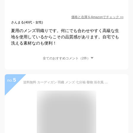
価格と在庫を
Amazon
でチェック
>>
さんまる(40代・女性)
夏用のメンズ羽織りです。何にでも合わせやすく高級な生
地を使用しているからこその品質感があります。自宅でも
洗える素材なのも便利！
全てのおすすめコメント（2件）
5
no.
送料無料 カーディガン 羽織 メンズ 七分袖 着物 浴衣風 甚平風 羽織り 無地 大きいサイズ 男性用羽織 涼しい 日焼け止め 薄手 カジュアル 冷房対策 はおり サマーコーデ UVカット イベント お祭り プレゼント