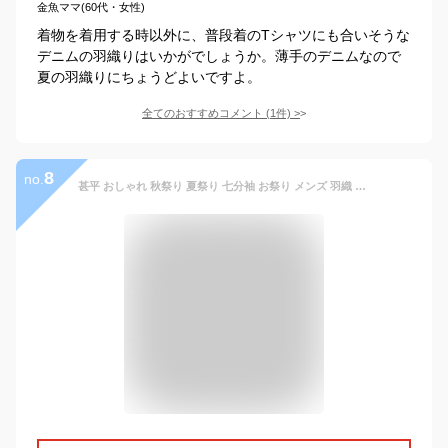
金魚ママ(60代・女性)
着物を着用する時以外に、普段着のTシャツにも合いそうな
デニムの羽織りはいかがでしょうか。薄手のデニムなので
夏の羽織りにちょうどよいですよ。
全てのおすすめコメント
(
1
件)
>
8
no.
甚平 おしゃれ 秋祭り 夏祭り 七分袖 お祭り メンズ 羽織 大人用 衣装 大人用 刺繡 大きいサイズ まつり イベント 祭り 半纏 カーディガン uvカット 羽織り はおり 麻 部屋着 男性用 甚平 女性用 鶴 M L XL 2XL 3XL 夏