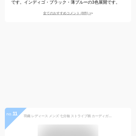
です。インディゴ・ブラック・薄ブルーの3色展開です。
全てのおすすめコメント
(
8
件)
>
11
no.
羽織 レディース メンズ 七分袖 ストライプ柄 カーディガン トップス アウター カップル 着物 浴衣 薄手 夏用 花火大会 男女兼用 UVカット きれいめ おしゃれ 送料無料