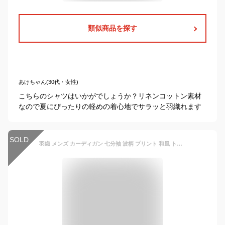
類似商品を探す
あけちゃん(30代・女性)
こちらのシャツはいかがでしょうか？リネンコットン素材
なので夏にぴったりの軽めの着心地でサラッと羽織れます
SOLD
羽織 メンズ カーディガン 七分袖 波柄 プリント 和風 トップス アウター 着物 浴衣 花火大会 薄手 速乾 男性用 紳士 UVカット 夏用 きれいめ おしゃれ 送料無料