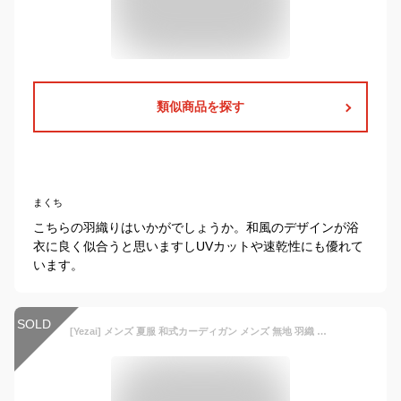
類似商品を探す
まくち
こちらの羽織りはいかがでしょうか。和風のデザインが浴
衣に良く似合うと思いますしUVカットや速乾性にも優れて
います。
SOLD
[Yezai] メンズ 夏服 和式カーディガン メンズ 無地 羽織 七分袖 半袖 和風 薄手 おしゃれ シャツ 軽量 通気性 夏 服 大きいサイズ hui-5XL