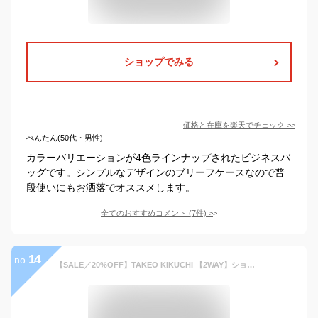
ショップでみる
価格と在庫を
楽天
でチェック
>>
べんたん(50代・男性)
カラーバリエーションが4色ラインナップされたビジネスバ
ッグです。シンプルなデザインのブリーフケースなので普
段使いにもお洒落でオススメします。
全てのおすすめコメント
(
7
件)
>
14
no.
【SALE／20%OFF】TAKEO KIKUCHI 【2WAY】ショルダー クラッチバッグ タケオキクチ バッグ クラッチバッグ グレー ブラウン ベージュ ネイビー ブラック【送料無料】