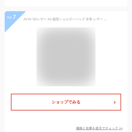
7
no.
JOYA SDレザー A5 縦型ショルダーバッグ 本革 レザー レディース メンズ 縦型 肩掛けバッグ 斜め掛けバッグ 大人かっこいい シンプル ビジネス カジュアル 通勤 通学 ビジネスバッグ 薄型 PCバッグ 薄い スリム 軽量 ワンショルダー
ショップでみる
価格と在庫を
楽天
でチェック
>>