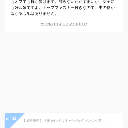
もオフでも持ち歩けます。飾らないたたずまいが、女子に
も好印象ですよ。トップファスナー付きなので、中の物が
落ちる心配はありません。
全てのおすすめコメント
(
1
件)
>
11
no.
【 送料無料 】 本革 A4サイズ トートバッグ メンズ 牛革 a4 レザー A4 PC 旅行 大きめ 黒 フォーマル 革 ビジネスバッグ 人気 ブランド トート ビジネス シンプル 手提げ ギフト トートバック 鞄 ビジネストート 通勤 通学 出張