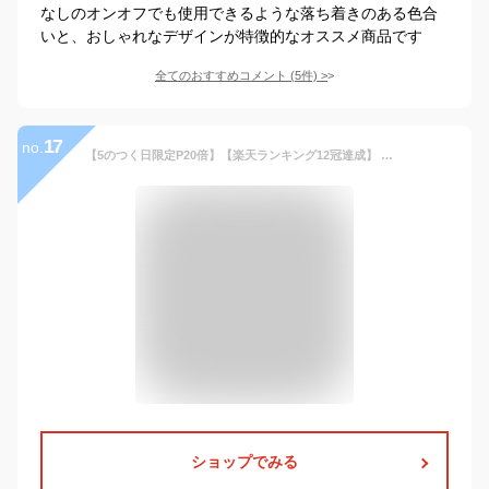
なしのオンオフでも使用できるような落ち着きのある色合
いと、おしゃれなデザインが特徴的なオススメ商品です
全てのおすすめコメント
(
5
件)
>
17
no.
【5のつく日限定P20倍】【楽天ランキング12冠達成】 ビジネスリュック 3way ビジネスバッグ ビジネス リュック メンズ レディース 大容量 防水 おしゃれ PC 軽量 出張 バックパック 通勤用 機内持ち込み サイズ カバン a4 パソコン メンズリュック 大容量
ショップでみる