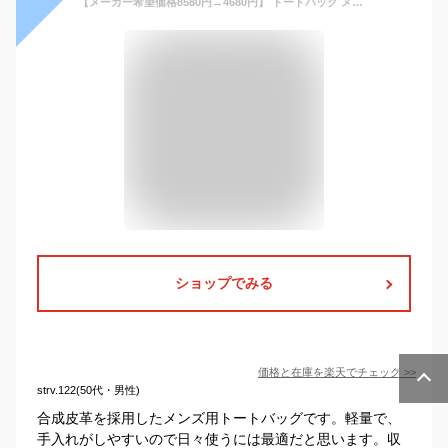
【メーカー希望価格8580円→4680円】 トートバッグ メンズ ビジネスバッグ 大きめ バッグ 大容量 ビジネス ブランド カジュアル 鞄 カバン 黒 トートバック ビジネスバック バック 軽量 出張 通勤バッグ 通勤 自立 革 a4 レザー おしゃれ 旅行 旦那 彼氏 プレゼント
ショップでみる
価格と在庫を
楽天
でチェック
>>
strv.122(50代・男性)
合成皮革を採用したメンズ用トートバッグです。軽量で、
手入れがしやすいので日々使うには最適だと思います。収