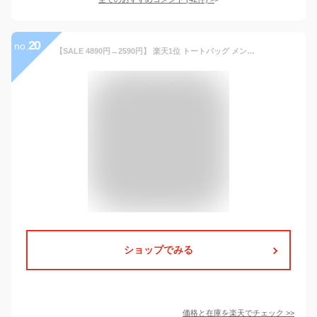
20
no.
【SALE 4890円→2590円】 楽天1位 トートバッグ メンズ 大きめ a4 ビジネス 肩掛け 通勤 通学 ノートpc ビジネスバッグ 軽量 大容量 横 軽い 無地 黒 ビジネスバック トートバック ファスナー付き 大学生 おしゃれ ブランド トート 出張 父の日 ギフト 実用的
ショップでみる
価格と在庫を
楽天
でチェック
>>