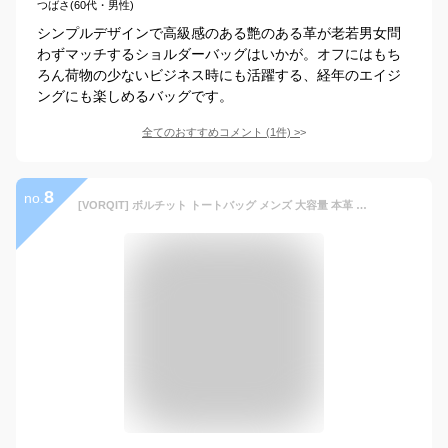
つばさ(60代・男性)
シンプルデザインで高級感のある艶のある革が老若男女問
わずマッチするショルダーバッグはいかが。オフにはもち
ろん荷物の少ないビジネス時にも活躍する、経年のエイジ
ングにも楽しめるバッグです。
全てのおすすめコメント
(
1
件)
>
8
no.
[VORQIT] ボルチット トートバッグ メンズ 大容量 本革 牛革 ビジネスバッグ 肩掛け 通勤 通学 A4 大きめ シンプル (04.ネイビー)