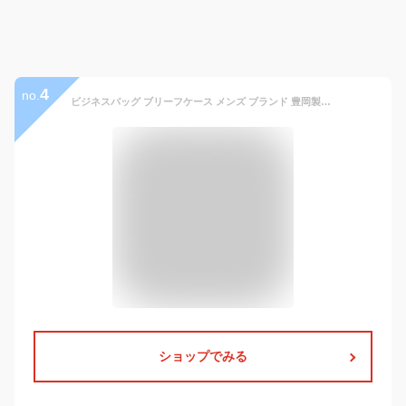
4
no.
ビジネスバッグ ブリーフケース メンズ ブランド 豊岡製鞄 大容量 牛本革 レザー B4 a4 出張 通勤 50代 40代 30代 日本製 軽量 自立型 おしゃれ 人気 ネイビー ブラック 撥水 耐水 誕生日 プレゼント ギフト ラッピング 包装
ショップでみる