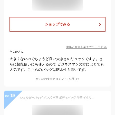
ショップでみる
価格と在庫を
楽天
でチェック
>>
たなかさん
大きくないのでちょうど良い大きさのリュックですよ。さ
らに普段使いにも使えるので ビジネスマンの方にはとても
人気です。こちらのバッグは防水性も高いです。
全てのおすすめコメント
(
71
件)
>
19
no.
ショルダーバッグ メンズ 本革 ボディバッグ 牛革 イタリアンレザー L字ファスナー 2WAY レザー 小さめ コンパクト ショルダーバック バッグ 横型 斜めがけバッグ 斜めがけ ミニショルダーバッグ DomTeporna Italy ブランド シンプル 送料無料