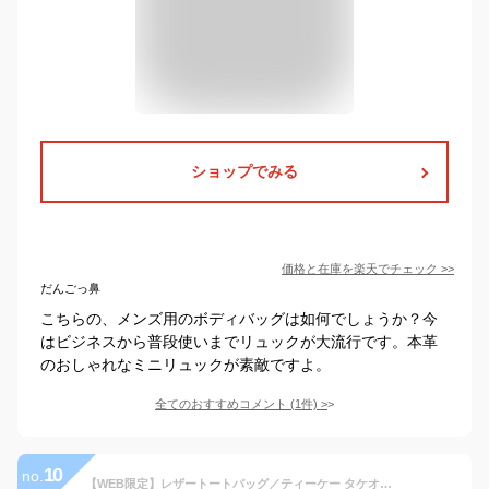
ショップでみる
価格と在庫を
楽天
でチェック
>>
だんごっ鼻
こちらの、メンズ用のボディバッグは如何でしょうか？今
はビジネスから普段使いまでリュックが大流行です。本革
のおしゃれなミニリュックが素敵ですよ。
全てのおすすめコメント
(
1
件)
>
10
no.
【WEB限定】レザートートバッグ／ティーケー タケオキクチ（tk.TAKEO KIKUCHI）