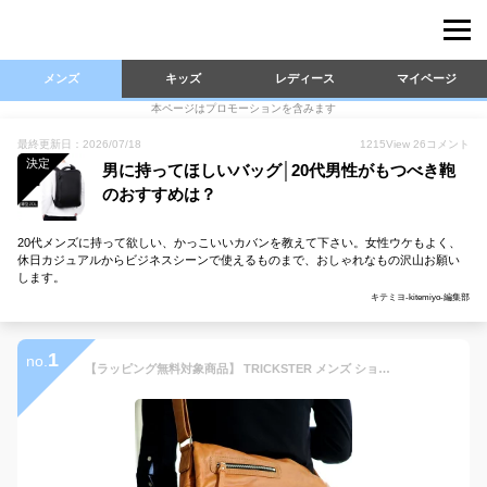
メンズ
キッズ
レディース
マイページ
本ページはプロモーションを含みます
最終更新日：2026/07/18
1215
View
26
コメント
決定
男に持ってほしいバッグ│20代男性がもつべき鞄
のおすすめは？
20代メンズに持って欲しい、かっこいいカバンを教えて下さい。女性ウケもよく、
休日カジュアルからビジネスシーンで使えるものまで、おしゃれなもの沢山お願い
します。
キテミヨ-kitemiyo-編集部
1
no.
【ラッピング無料対象商品】 TRICKSTER メンズ ショルダーバッグ ERIC 大人 斜め掛け ショルダー バッグ 合皮 A4 フェイクレザー かっこいい 男女兼用 【送料無料】