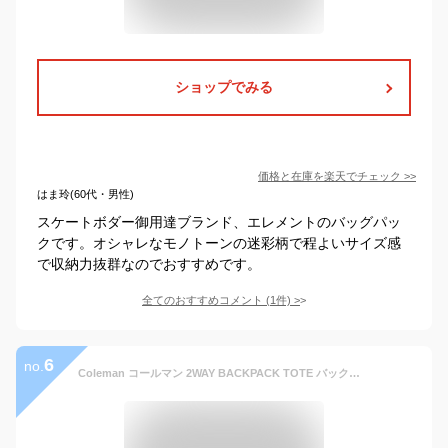
ショップでみる
価格と在庫を
楽天
でチェック
>>
はま玲(60代・男性)
スケートボダー御用達ブランド、エレメントのバッグパッ
クです。オシャレなモノトーンの迷彩柄で程よいサイズ感
で収納力抜群なのでおすすめです。
全てのおすすめコメント
(
1
件)
>
6
no.
Coleman コールマン 2WAY BACKPACK TOTE バックパック トート バッグ 正規品 リュックサック 2Wayバッグ メンズ レディース 男女兼用 デイパック トートバッグ バッグ かばん A4 B4 21L 黒リュック 丈夫 旅行 レジャー おしゃれ 通勤 通学