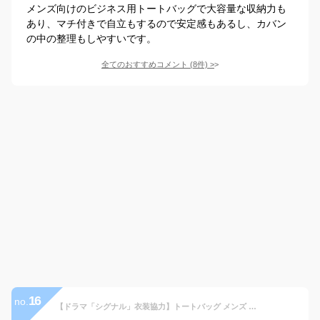
メンズ向けのビジネス用トートバッグで大容量な収納力も
あり、マチ付きで自立もするので安定感もあるし、カバン
の中の整理もしやすいです。
全てのおすすめコメント
(
8
件)
>
16
no.
【ドラマ「シグナル」衣装協力】トートバッグ メンズ 本革 ユニセックス レディース A4 通勤バッグ 弁当 収納 通勤通学 レザー 本革 大きめ 大容量 革バック トートバック 牛革 oinb-n1706 【aroco/アロコ】 春夏 夏バッグ 父の日 プレゼント