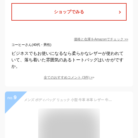
ショップでみる
価格と在庫を
Amazon
でチェック
>>
コーヒーさん(40代・男性)
ビジネスでもお使いになるなら柔らかなレザーが使われて
いて、落ち着いた雰囲気のあるトートバッグはいかがです
か。
全てのおすすめコメント
(
3
件)
>
9
no.
メンズ ボディバッグ リュック 小型 牛革 本革 レザー 牛本革小型リュック 大型 ボディーバグ 2WAYタイプ シンプル ギフト 斜め掛け オレンジ ブラウン メンズ レディース 男女兼用 プレゼント 革 斜めがけ レザー ファスナー 旅行 おでかけ 学生