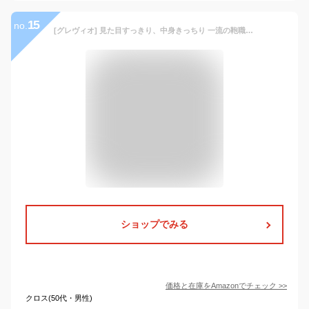
15
no.
[グレヴィオ] 見た目すっきり、中身きっちり 一流の鞄職人が作る シンプル A4サイズが入る ビジネストート ビジネスバッグ トートバッグ メンズ ビジネス 大容量 カジュアル
ショップでみる
価格と在庫を
Amazon
でチェック
>>
クロス(50代・男性)