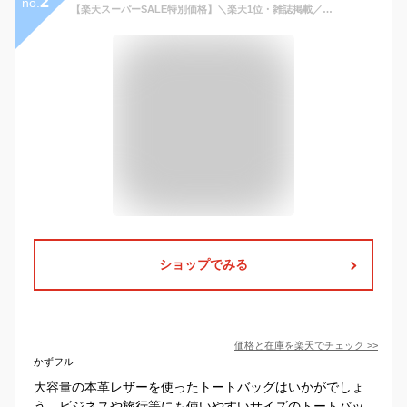
2
no.
【楽天スーパーSALE特別価格】＼楽天1位・雑誌掲載／【PCも書類も余裕で入る！使うほどに頼れるトート】 本革 トートバッグ メンズ A4対応 14インチPC収納 大容量 自立 ファスナー付き マチ広 大きめ カウレザー 高見え 仕事 出張 ビジネスバッグ 通勤バッグ シンプル 旅行
ショップでみる
価格と在庫を
楽天
でチェック
>>
かずフル
大容量の本革レザーを使ったトートバッグはいかがでしょ
う。ビジネスや旅行等にも使いやすいサイズのトートバッ