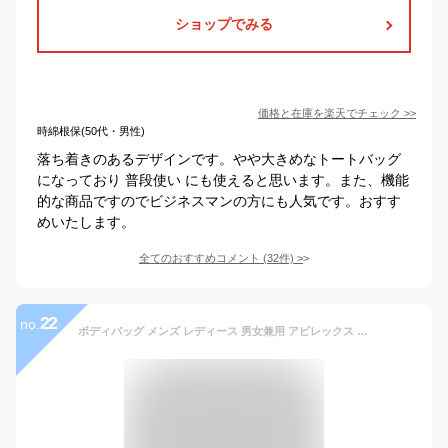
ショップでみる
価格と在庫を
楽天
でチェック
>>
時綿根保(50代・男性)
落ち着きのあるデザインです。やや大きめなトートバッグ
になっており 普段使い にも使えると思います。また、機能
的な商品ですのでビジネスマンの方にも人気です。おすす
めいたします。
全てのおすすめコメント
(
32
件)
>
22
no.
ボディバッグ メンズ レディース 男女兼用 アビレックス 大きめ 送料無料 アヴィレックス AVIREX キャンバス ワンショルダーバッグ 通勤 通学 アウトドア 斜めがけバッグ ミリタリー 人気 ボディーバッグ ボディバック かっこいい 黒 鞄 AVX305 EAGLE イーグル 大容量