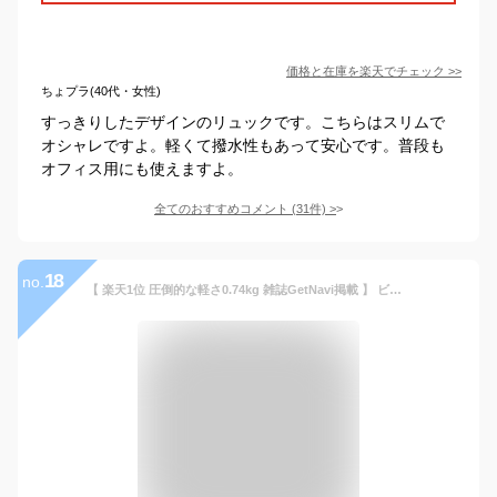
価格と在庫を
楽天
でチェック
>>
ちょプラ(40代・女性)
すっきりしたデザインのリュックです。こちらはスリムで
オシャレですよ。軽くて撥水性もあって安心です。普段も
オフィス用にも使えますよ。
全てのおすすめコメント
(
31
件)
>
18
no.
【 楽天1位 圧倒的な軽さ0.74kg 雑誌GetNavi掲載 】 ビジネスリュック メンズ 薄型 軽量 防水 3WAY 通勤 スーツ リュックサック バックパック ビジネス リュック カバン PC パソコン ビジネスバッグ 15.6インチ ブラック 黒 父の日 A4 20L crbelte ラッピング無料