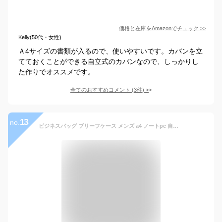
価格と在庫を
Amazon
でチェック
>>
Kelly(50代・女性)
Ａ4サイズの書類が入るので、使いやすいです。カバンを立
てておくことができる自立式のカバンなので、しっかりし
た作りでオススメです。
全てのおすすめコメント
(
3
件)
>
13
no.
ビジネスバッグ ブリーフケース メンズ a4 ノートpc 自立 トートバッグ 合皮 革 レザー おしゃれ シンプル 通勤 出張 軽量 大容量 仕事 バッグ 鞄 ビジネス オフィスカジュアル ビジカジ レジスタ REGiSTA