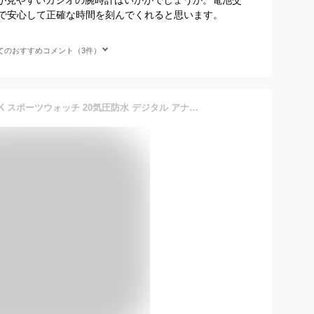
で安心して正確な時間を刻んでくれると思います。
てのおすすめコメント（3件）
カシオ Gショック G-SHOCK スポーツウォッチ 20気圧防水 デジタル アナログ 腕時計 g-shock （AW-591-2AJF） 1/100秒ストップウォッチ ワールドタイム LEDライト付き ランニングウォッチ カシオ CASIO マラソン ランニング ウォッチ 時計