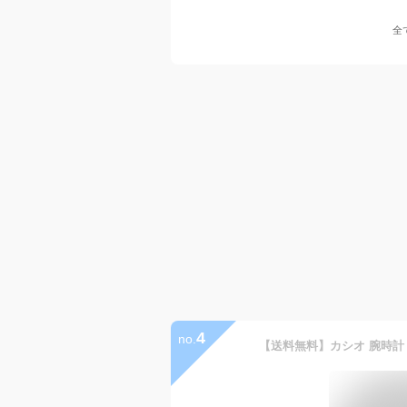
全
4
no.