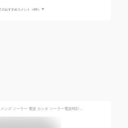
てのおすすめコメント（4件）
【送料無料】カシオ 腕時計 メンズ ソーラー 電波 カシオ ソーラー電波時計 電波ソーラー腕時計 ウェーブセプター WVA-M650D 太陽光 10気圧防水 アラーム ワールドタイム カレンダー タイマー 日本 中国 北米 ヨーロッパ ビジネス 防災 新生活 ギフト 実用的