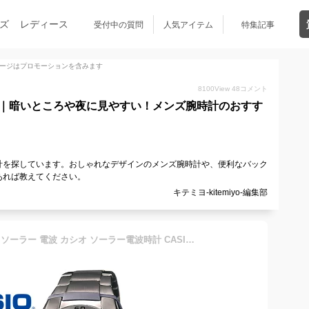
ズ
レディース
受付中の質問
人気アイテム
特集記事
ージはプロモーションを含みます
8100
View
48
コメント
計｜暗いところや夜に見やすい！メンズ腕時計のおすす
計を探しています。おしゃれなデザインのメンズ腕時計や、便利なバック
あれば教えてください。
キテミヨ-kitemiyo-編集部
【送料無料】腕時計 メンズ ソーラー 電波 カシオ ソーラー電波時計 CASIO ソーラー電波 腕時計 ウェーブセプター 10気圧防水 wave cepter 電波ソーラー LEDライト ギフト メタルバンド マルチバンド6 父の日 遅れてごめんね 男性 プレゼント