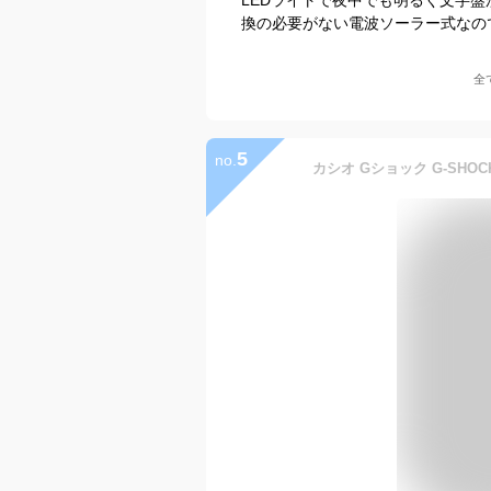
換の必要がない電波ソーラー式なの
全
5
no.