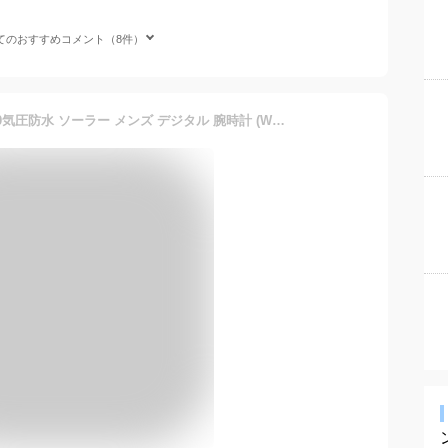
てのおすすめコメント（8件）
カシオ スポーツウォッチ 10気圧防水 ソーラー メンズ デジタル 腕時計 (WSD11AUP-302) ストップウォッチ カウントダウンタイマー 120ラップ LEDライト付き ソーラー ランニングウォッチ CASIO 海外限定 マラソン ランニング 時計 デジタルウォッチ