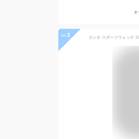
全
2
no.