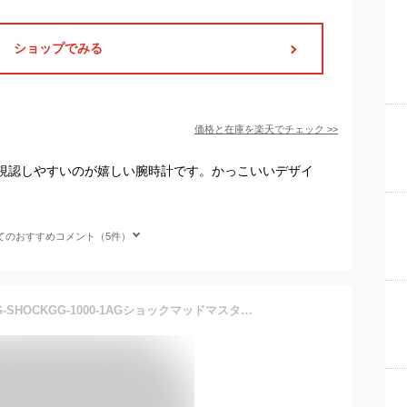
ショップでみる
価格と在庫を
楽天
でチェック
>>
も視認しやすいのが嬉しい腕時計です。かっこいいデザイ
てのおすすめコメント（5件）
あす楽送料無料楽天最安値G-SHOCKGG-1000-1AGショックマッドマスターMUDMASTERメンズ腕時計高輝度LEDライトCASIOカシオ正規品アウトドアプレゼント20気圧防水