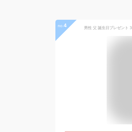
4
no.