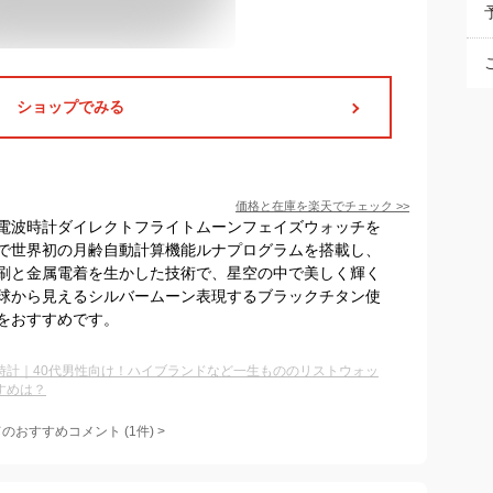
ショップでみる
価格と在庫を
楽天
でチェック
>>
電波時計ダイレクトフライトムーンフェイズウォッチを
で世界初の月齢自動計算機能ルナプログラムを搭載し、
刷と金属電着を生かした技術で、星空の中で美しく輝く
球から見えるシルバームーン表現するブラックチタン使
をおすすめです。
時計｜40代男性向け！ハイブランドなど一生もののリストウォッ
すめは？
てのおすすめコメント
(
1
件)
>