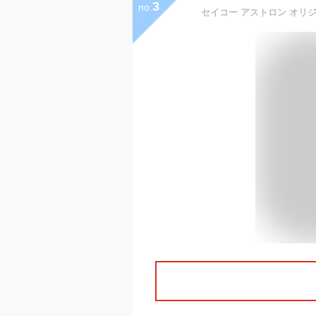
3
no.