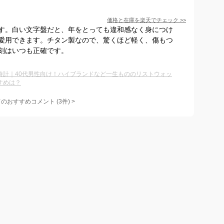
価格と在庫を
楽天
でチェック
>>
す。白い文字盤だと、年をとっても違和感なく身につけ
愛用できます。チタン製なので、驚くほど軽く、傷もつ
刻はいつも正確です。
時計｜40代男性向け！ハイブランドなど一生もののリストウォッ
すめは？
てのおすすめコメント
(
3
件)
>