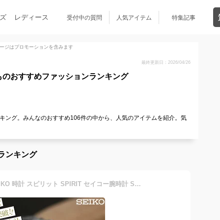
ズ
レディース
受付中の質問
人気アイテム
特集記事
ージはプロモーションを含みます
最終更新日：2026/04/26
ものおすすめファッションランキング
キング。みんなのおすすめ106件の中から、人気のアイテムを紹介。気
ランキング
セイコー 腕時計 メンズ SEIKO 時計 スピリット SPIRIT セイコー腕時計 SBTR ビジネス 仕事 スーツ クロノ クロノグラフ フォーマル 高級感 おしゃれ メタル 革 古希 還暦 米寿 成人 お祝い 記念 FAVSEIKO ギフト 応援 父の日 クリスマス