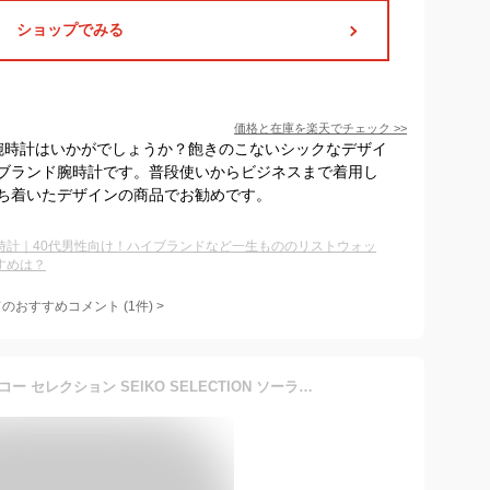
ショップでみる
価格と在庫を
楽天
でチェック
>>
の腕時計はいかがでしょうか？飽きのこないシックなデザイ
ブランド腕時計です。普段使いからビジネスまで着用し
ち着いたデザインの商品でお勧めです。
時計｜40代男性向け！ハイブランドなど一生もののリストウォッ
すめは？
てのおすすめコメント
(
1
件)
>
【2月5日から値上げ】 セイコー セレクション SEIKO SELECTION ソーラー 腕時計 ペアモデル メンズ SBPX103