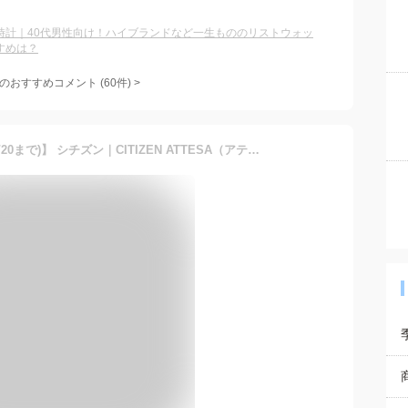
時計｜40代男性向け！ハイブランドなど一生もののリストウォッ
すめは？
のおすすめコメント
(
60
件)
>
【エントリーで最大5倍pt(1/20まで)】 シチズン｜CITIZEN ATTESA（アテッサ） エコ・ドライブ電波時計［ソーラー電波時計］ ダイレクトフライト ムーンフェイズ BY1006-62E