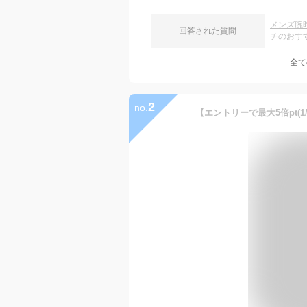
メンズ腕
回答された質問
チのおす
全て
2
no.