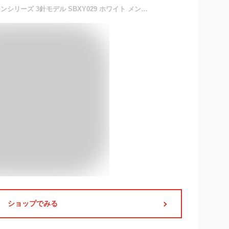
セイコー アストロン オリジンシリーズ 3針モデル SBXY029 ホワイト メンズ 腕時計 ソーラー電波 チタン シルバー 日本製
ショップでみる