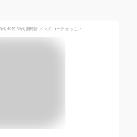
男性 父 誕生日プレゼント 30代 40代 50代 腕時計 メンズ コーチ かっこいい シンプル ブラック ステンレス 彼氏 旦那 父親 祖父 ギフト 贈り物 バレンタインデー