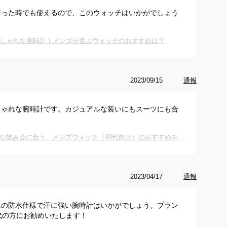
行った時でも使えるので、このウォッチはいかがでしょう
おしゃれな腕時計！メンズが喜ぶウォッチのおすすめは？
2023/09/15
通報
しゃれな腕時計です。カジュアルな装いにもスーツにも合
30万以内の高級腕時計｜秋のカジュアルな飲み会に合う、メンズウォッチ（40代向け）のおすすめを教えて下さい｡
2023/04/17
通報
ニの防水仕様で汗に強い腕時計はいかがでしょう。ブラン
代の方にお勧めいたします！