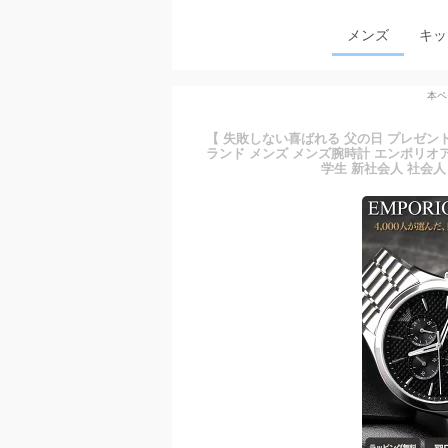
メンズ
キッ
本ペ
【 失敗しない喜ばれる 父の日 プレゼント 】
ランド メンズ メンズ腕時計 エンポリオア
学生 新社会人 社会人