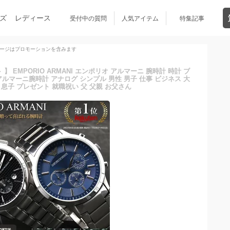
ズ
レディース
受付中の質問
人気アイテム
特集記事
ージはプロモーションを含みます
 EMPORIO ARMANI エンポリオ アルマーニ 腕時計 時計 ブ
ルマーニ腕時計 アナログ シンプル 男性 男子 仕事 ビジネス 大
 息子 プレゼント 就職祝い 父 父親 お父さん