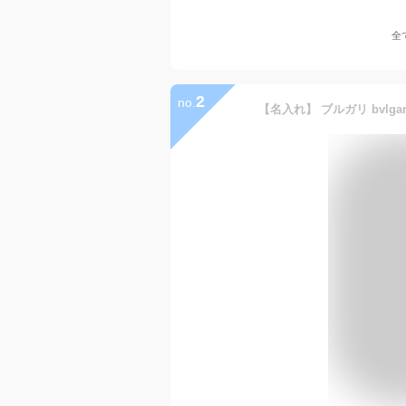
全
2
no.