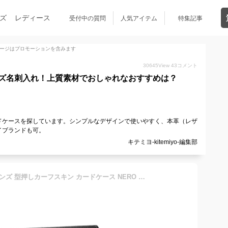
ズ
レディース
受付中の質問
人気アイテム
特集記事
ージはプロモーションを含みます
30645
View
43
コメント
ズ名刺入れ！上質素材でおしゃれなおすすめは？
ドケースを探しています。シンプルなデザインで使いやすく、本革（レザ
イブランドも可。
キテミヨ-kitemiyo-編集部
プラダ/PRADA 名刺入れ メンズ 型押しカーフスキン カードケース NERO 2MC122-QHH-002