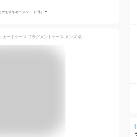
てのおすすめコメント（3件）
【名入れ】 ブルガリ bvlgari カードケース フラグメントケース メンズ 名刺入れ 本革 ブルガリブルガリ ブラック 黒 30400 BLACK 正規品 シンプル 新品 2024年 ギフト 誕生日 通販 誕生日プレゼント