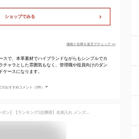
ショップでみる
価格と在庫を
楽天
でチェック
>>
ースで、本革素材でハイブランドながらもシンプルでカ
ラチャラとした雰囲気もなく、管理職や役員向けのダン
ドケースになります。
てのおすすめコメント（3件）
【LINE登録で500円OFFクーポン】【ランキング1位獲得】名刺入れ メンズ ブランド 革 本革 薄い 薄型 大容量 カードケース 馬革 牛革 バイカラー ビジネス おしゃれ 人気 名刺 ケース カード入れ メール便送料無料 DIABLO ディアブロ KA-1043 mlb C4