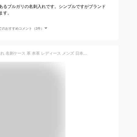
あるブルガリの名刺入れです。シンプルですがブランド
ます。
てのおすすめコメント（2件）
札幌革職人館 名刺入れ 名入れ 名刺ケース 革 本革 レディース メンズ 日本製 レザー ギフト 誕生日 プレゼント おしゃれ ブランド カードケース 薄い 薄型 スリム 名刺いれ 名刺入 就職祝い 退職 大人 父 旦那 彼氏 上司 卒業 記念日 記念品 男性 女性 ビジネス