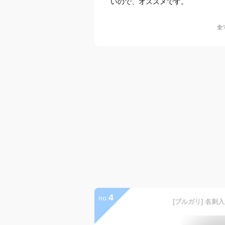
いので、オススメです。
全
4
no.
[ブルガリ] 名刺入れ