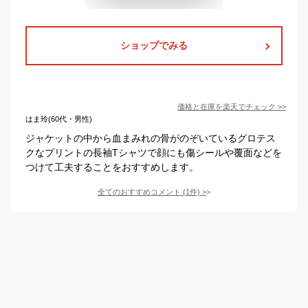
ショップでみる
価格と在庫を
楽天
でチェック
>>
はま玲(60代・男性)
ジャケットの中から血まみれの骨がのぞいているグロテス
クなプリントの長袖Tシャツで顔にも傷シールや覆面などを
つけて工夫することをおすすめします。
全てのおすすめコメント
(
1
件)
>