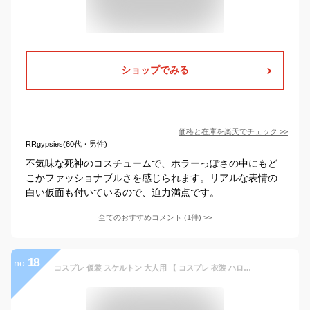
ショップでみる
価格と在庫を
楽天
でチェック
>>
RRgypsies(60代・男性)
不気味な死神のコスチュームで、ホラーっぽさの中にもど
こかファッショナブルさを感じられます。リアルな表情の
白い仮面も付いているので、迫力満点です。
全てのおすすめコメント
(
1
件)
>
18
no.
コスプレ 仮装 スケルトン 大人用 【 コスプレ 衣装 ハロウィン 仮装 コスチューム パーティーグッズ ホラー 余興 怖い メンズ ガイコツ 男性用 骸骨 】