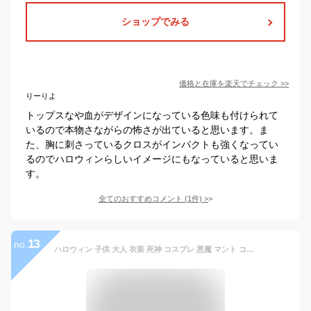
ショップでみる
価格と在庫を
楽天
でチェック
>>
りーりよ
トップスなや血がデザインになっている色味も付けられて
いるので本物さながらの怖さが出ていると思います。ま
た、胸に刺さっているクロスがインパクトも強くなってい
るのでハロウィンらしいイメージにもなっていると思いま
す。
全てのおすすめコメント
(
1
件)
>
13
no.
ハロウィン 子供 大人 衣装 死神 コスプレ 悪魔 マント コスチューム 手袋 死神コス マスク 4点セット 鎌 ハロウィン 仮装 小道具 お化け屋敷 かま 骸骨 お面 ホラー 変装 ハロウィンパーティーグッズ 学園祭 文化祭