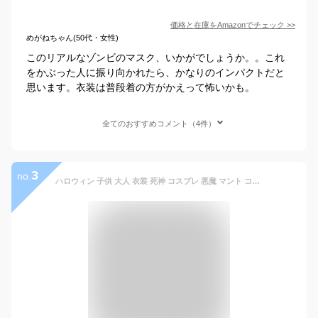
価格と在庫を
Amazon
でチェック
>>
めがねちゃん(50代・女性)
このリアルなゾンビのマスク、いかがでしょうか。。これ
をかぶった人に振り向かれたら、かなりのインパクトだと
思います。衣装は普段着の方がかえって怖いかも。
全てのおすすめコメント（4件）
3
no.
ハロウィン 子供 大人 衣装 死神 コスプレ 悪魔 マント コスチューム 手袋 死神コス マスク 4点セット 鎌 ハロウィン 仮装 小道具 お化け屋敷 かま 骸骨 お面 ホラー 変装 ハロウィンパーティーグッズ 学園祭 文化祭