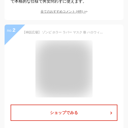
で本格的な仕様で男女問わずに使えます。
全てのおすすめコメント
(
4
件)
>
2
no.
【神話広場】 ゾンビ ホラー ラバー マスク 祭 ハロウィン クリスマス お面 仮面 コスプレ 仮装 変装 パーティー イベント 宴会
ショップでみる