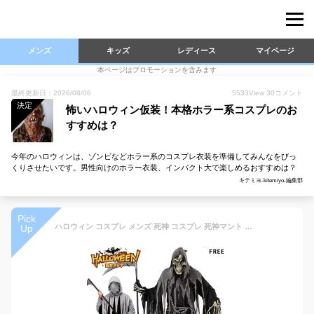
メンズ
キッズ
レディース
マイページ
本ページはプロモーションを含みます
最終更新日：2026/08/06
5533
View
30
コメント
決定
怖いハロウィン仮装！本格ホラー系コスプレのお
すすめは？
今年のハロウィンは、ゾンビなどホラー系のコスプレ衣装を準備してみんなをびっ
くりさせたいです。男性向けのホラー衣装、インパクト大で楽しめるおすすめは？
キテミヨ-kitemiyo-編集部
Pick
ハロウィン コスプレ メンズ 死神 コスプレ 死神マント 骸骨 ゾンビ 幽霊 ホラー お化け コスチューム 怖い 恐怖 フル仮装 マスク ガウン チェーン お面 余興 なりきり パーティグッズ ハロウィン 仮装 おもしろ ハロウィーン パーティー 仮装 変身 イベント用品
Up