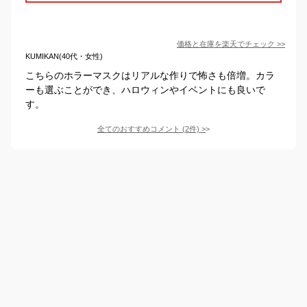
価格と在庫を
楽天
でチェック
>>
KUMIKAN(40代・女性)
こちらのホラーマスクはリアルな作りで怖さも倍増。カラ
ーも選ぶことができ、ハロウィンやイベントにも良いで
す。
全てのおすすめコメント
(
2
件)
>