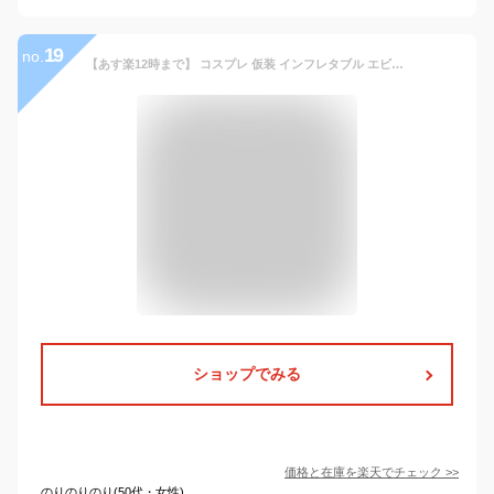
19
no.
【あす楽12時まで】 コスプレ 仮装 インフレタブル エビルクラウン 大人用 (ピエロ) 【 コスプレ 衣装 ハロウィン 仮装 コスチューム 悪魔 デビル 余興 男性用 怖いピエロ メンズ デビルクラウン ホラー サタンピエロ パーティーグッズ 】
ショップでみる
価格と在庫を
楽天
でチェック
>>
のりのりのり(50代・女性)