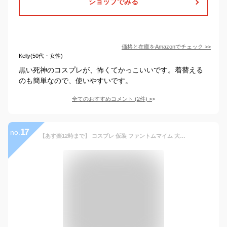
ショップでみる
価格と在庫を
Amazon
でチェック
>>
Kelly(50代・女性)
黒い死神のコスプレが、怖くてかっこいいです。着替える
のも簡単なので、使いやすいです。
全てのおすすめコメント
(
2
件)
>
17
no.
【あす楽12時まで】 コスプレ 仮装 ファントムマイム 大人用 【 コスプレ 衣装 ハロウィン 仮装 コスチューム メンズ 怖い パーティーグッズ リーパー 余興 死神 ゴースト 男性用 ホラー 】