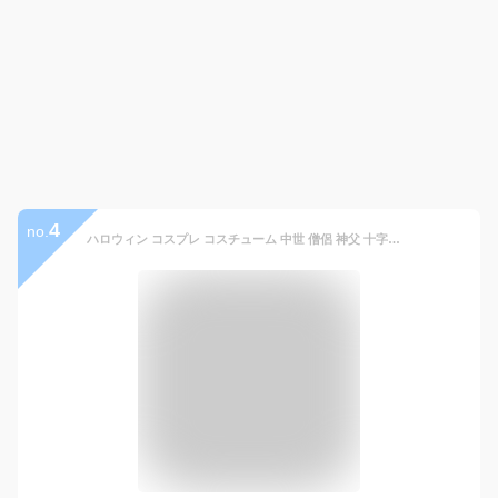
4
no.
ハロウィン コスプレ コスチューム 中世 僧侶 神父 十字架 牧師 宣教師 牧師 キリスト教 修士 大人用 メンズ 男性用 ホラー オバケ屋敷 変装 仮装 Halloween 死神 修道士