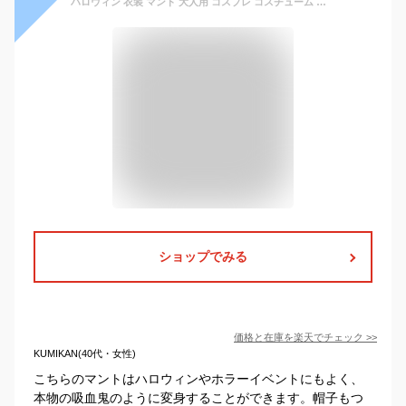
ハロウィン 衣装 マント 大人用 コスプレ コスチューム ジュニア フードマント 衣装 仮装 お化け 変装 cosplay なりきり ゾンビ 幽霊 ホラー イベント パーティー服 演出服 ホラー halloween 余興 帽子付き 団体服 おしゃれ吸血鬼 悪魔 魔女 巫女 恐怖 文化祭バンパイア演劇
ショップでみる
価格と在庫を
楽天
でチェック
>>
KUMIKAN(40代・女性)
こちらのマントはハロウィンやホラーイベントにもよく、
本物の吸血鬼のように変身することができます。帽子もつ