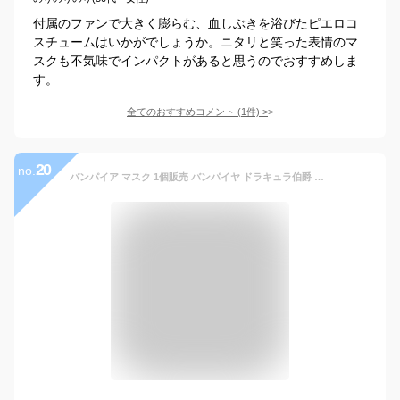
付属のファンで大きく膨らむ、血しぶきを浴びたピエロコ
スチュームはいかがでしょうか。ニタリと笑った表情のマ
スクも不気味でインパクトがあると思うのでおすすめしま
す。
全てのおすすめコメント
(
1
件)
>
20
no.
バンパイア マスク 1個販売 バンパイヤ ドラキュラ伯爵 吸血鬼 血 ホラー映画 パーティーグッズ 変顔 お面 覆面 衣装 変装 流行 仮装 コスプレ 忘年会 新年会 おもしろい 宴会 面白い ハロウィーン メンズ レディース キッズ プレゼント イベント会場 リモート 調整可 不気味