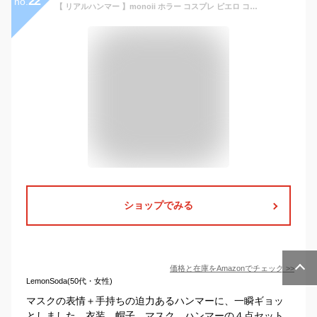
22
no.
【 リアルハンマー 】monoii ホラー コスプレ ピエロ コスチューム 恐怖 コス ハロウィン 仮装 悪魔 道化師 衣装 マスク ハンマー セット d398
ショップでみる
価格と在庫を
Amazon
でチェック
>>
LemonSoda(50代・女性)
マスクの表情＋手持ちの迫力あるハンマーに、一瞬ギョッ
としました。衣装、帽子、マスク、ハンマーの４点セット