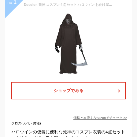
1
no.
Ducolon 死神 コスプレ 4点 セット ハロウィン お化け屋敷 衣装 大人用 男女兼用 肝試し
ショップでみる
価格と在庫を
Amazon
でチェック
>>
クロス(50代・男性)
ハロウインの仮装に便利な死神のコスプレ衣装の4点セット