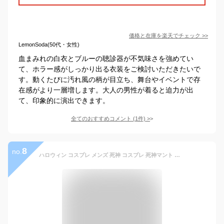
価格と在庫を
楽天
でチェック
>>
LemonSoda(50代・女性)
血まみれの白衣とブルーの聴診器が不気味さを強めてい
て、ホラー感がしっかり出る衣装をご検討いただきたいで
す。動くたびに汚れ風の柄が目立ち、舞台やイベントで存
在感がより一層増します。大人の男性が着ると迫力が出
て、印象的に演出できます。
全てのおすすめコメント
(
1
件)
>
8
no.
ハロウィン コスプレ メンズ 死神 コスプレ 死神マント 骸骨 ゾンビ 幽霊 ホラー お化け コスチューム 怖い 恐怖 フル仮装 マスク ガウン チェーン お面 余興 なりきり パーティグッズ ハロウィン 仮装 おもしろ ハロウィーン パーティー 仮装 変身 イベント用品