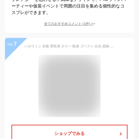
ーティーや仮装イベントで周囲の注目を集める個性的なコ
スプレができます。
全てのおすすめコメント
(
1
件)
>
7
no.
ハロウィン 衣装 男性用 ホラー 医者 ゴースト 白衣 恐怖 大人用 コスプレ衣装 血まみれ ゾンビ コスチューム 仮装 変装 ハロウィン衣装 パーティー イベント 幽霊 ハロウィーン ゾンビ医者 舞台 演出服 ステージ 衣装 ブルーの聴診器付
ショップでみる