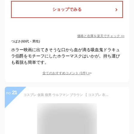
ショップでみる
価格と在庫を
楽天
でチェック
>>
つばさ(60代・男性)
ホラー映画に出てきそうな口から血が滴る吸血鬼ドラキュ
ラ伯爵をモチーフにしたホラーマスクはいかが。持ち運び
も着脱も簡単です。
全てのおすすめコメント
(
1
件)
>
21
no.
コスプレ 仮装 狼男 ウルフマン ブラウン 【 コスプレ 衣装 ハロウィン 仮装 コスチューム アニマル 動物 赤ずきん オオカミ グッズ メンズ パーティーグッズ 余興 あかずきんちゃん 童話 大人用 おとぎ話 男性用 】