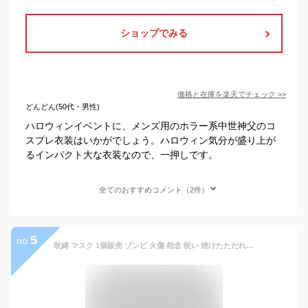
ショップでみる
価格と在庫を
楽天
でチェック
>>
どんどん(50代・男性)
ハロウィンイベントに、メンズ用のホラー系中世神父のコ
スプレ衣装はいかがでしょう。ハロウィン気分が盛り上が
るインパクト大な衣装なので、一押しです。
全てのおすすめコメント（2件）
5
no.
呪縛 マスク 1個販売 ゾンビ 火傷 怨念 呪い 焼けたただれた 幽霊 ホラー映画 妖怪 パーティーグッズ 変顔 お面 覆面 衣装 変装 流行 仮装 コスプレ 忘年会 新年会 おもしろい 宴会 面白い ハロウィーン メンズ レディース キッズ プレゼント イベント会場 リモート 調整可