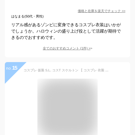
価格と在庫を
楽天
でチェック
>>
はなまる(50代・男性)
リアル感があるゾンビに変身できるコスプレ衣装はいかが
でしょうか。ハロウィンの盛り上げ役として活躍が期待で
きるのでおすすめです。
全てのおすすめコメント
(
1
件)
>
15
no.
コスプレ 仮装 S.L. コスT スケルトン 【 コスプレ 衣装 ハロウィン 仮装 コスチューム メンズ ティーシャツ Tシャツ ホラー 男性用 大人用 余興 ガイコツ 骸骨 怖い パーティーグッズ 】