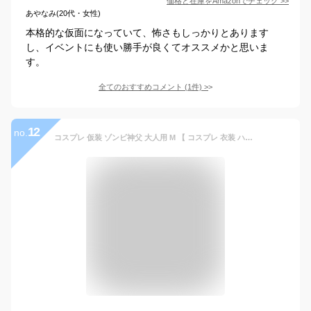
価格と在庫を
Amazon
でチェック
>>
あやなみ(20代・女性)
本格的な仮面になっていて、怖さもしっかりとあります
し、イベントにも使い勝手が良くてオススメかと思いま
す。
全てのおすすめコメント
(
1
件)
>
12
no.
コスプレ 仮装 ゾンビ神父 大人用 M 【 コスプレ 衣装 ハロウィン 仮装 コスチューム 怖い ホラー メンズ 男性用 スプラッター 余興 グロテスク パーティーグッズ 】