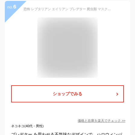
6
no.
恐怖 レプタリアン エイリアン プレデター 爬虫類 マスク ハロウィン ヘッドギア ハロウィーン ラテックス コスプレ 仮面 ホラー ソウルホラー 怖い フェイスマスク パーティー 宴会 コスチューム 小道具 大人 子供
ショップでみる
価格と在庫を
楽天
でチェック
>>
ネコネコ(40代・男性)
プレデター を思わせる不気味なデザインで、ハロウィンパ