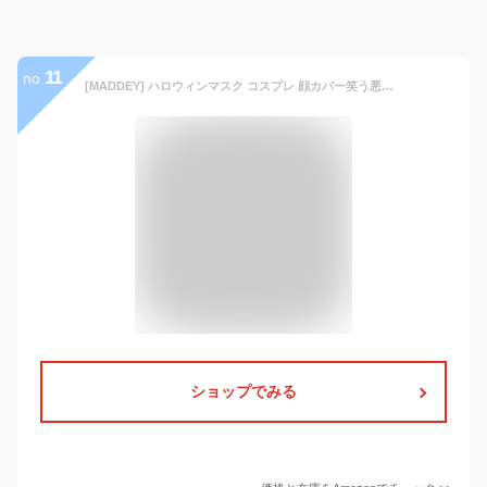
11
no.
[MADDEY] ハロウィンマスク コスプレ 顔カバー笑う悪魔の悪怖い お面 超リアル仮面怖い パーティー用 面舞踏会 学園祭 文化祭 イベント お化け屋敷 芸術祭
ショップでみる