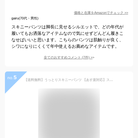
価格と在庫を
Amazon
でチェック
>>
gairu(70代・男性)
スキニーパンツは脚長に見せるシルエットで、どの年代が
履いてもお洒落なアイテムなので気にせずどんどん履きこ
なせばいいと思います。こちらのパンツは肌触りが良く、
シワになりにくくて年中使えるお薦めなアイテムです。
全てのおすすめコメント
(
7
件)
>
5
no.
【送料無料】うっとりスキニーパンツ 【あす楽対応】ストレッチパンツ 黒スキニー 黒チノ ストレッチ S-XL 黒 black タイト スリム 細身 きれいめ ビジネス 春 夏 2021 40代 50代 スキニーパンツ メンズ ウルトラストレッチ スーパースキニーパンツ