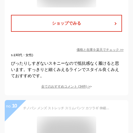
ショップでみる
価格と在庫を
楽天
でチェック
>>
s.i(40代・女性)
ぴったりしすぎないスキニーなので抵抗感なく履けると思
います。すっきりと細くみえるラインでスタイル良くみえ
ておすすめです。
全てのおすすめコメント
(
34
件)
>
10
no.
チノパン メンズ ストレッチ スリムパンツ カツラギ 伸縮パンツ カジュアル メンズファッション トラウザー 大きいサイズ ベージュ ブラック