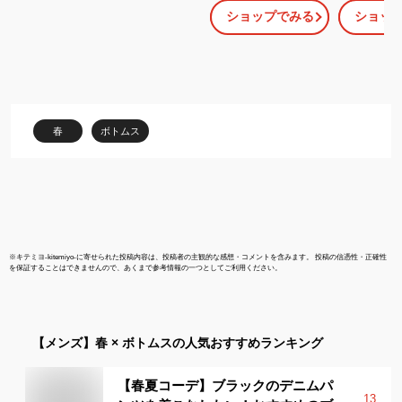
ツ メンズ スキニー メン
スリムパンツ
ショップでみる
ショッ
ズファッション カラー
ゴルフパンツ
パンツ スリムパンツ ス
トレッチ ア
トレッチ テーパード オ
ツ ジーパン 
ールシーズン 大きいサ
ンズ テーパ
イズ 小さいサイズ S M L
ズボン 黒 黒
XL ブラック ネイビー チ
ンズファッシ
ャコール ベージュ ホワ
ツ
春
ボトムス
イト
※
キテミヨ-kitemiyo-
に寄せられた投稿内容は、投稿者の主観的な感想・コメントを含みます。 投稿の信憑性・正確性
を保証することはできませんので、あくまで参考情報の一つとしてご利用ください。
【メンズ】
春 × ボトムス
の人気おすすめランキング
【春夏コーデ】ブラックのデニムパ
13