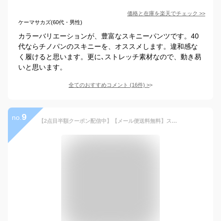
価格と在庫を
楽天
でチェック
>>
ケーマサカズ(60代・男性)
カラーバリエーションが、豊富なスキニーパンツです。40
代ならチノパンのスキニーを、オススメします。違和感な
く履けると思います。更に､ストレッチ素材なので、動き易
いと思います。
全てのおすすめコメント
(
16
件)
>
9
no.
【2点目半額クーポン配信中】【メール便送料無料】スキニーパンツ チノパン メンズ スキニー◆カラースキニー&スリムチノパンツ◆チノパン ストレッチパンツ スリムパンツ ストレッチ ズボン ゴルフ 仕事 ビジネス 30代 40代