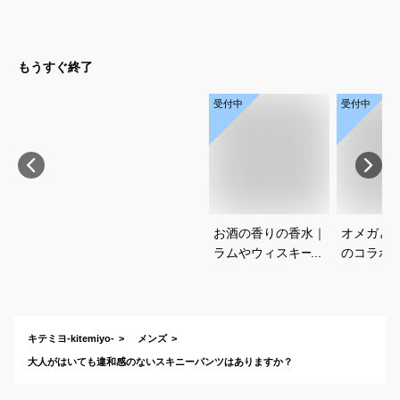
ゃれでかっこいいロ
プのおす
ンTのおすすめは？
もうすぐ終了
受付中
受付中
お酒の香りの香水｜
オメガと
ラムやウィスキーな
のコラボ
どの香りがする大人
すすめは
向けメンズフレグラ
ンスのおすすめは？
キテミヨ-kitemiyo-
メンズ
大人がはいても違和感のないスキニーパンツはありますか？