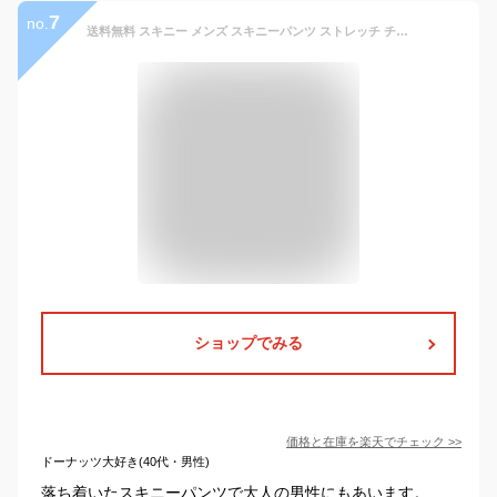
7
no.
送料無料 スキニー メンズ スキニーパンツ ストレッチ チノパン スリム タイト YKKファスナー 黒 ブラック ホワイト カモフラ キレイめ カジュアル ストリート アメカジ 全12色 S-3L ボトムス ズボン 新作 通販 人気 おしゃれ 春 夏 トップイズム ネコポス
ショップでみる
価格と在庫を
楽天
でチェック
>>
ドーナッツ大好き(40代・男性)
落ち着いたスキニーパンツで大人の男性にもあいます。