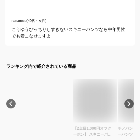
nanacoco(40代・女性)
こうゆうぴっちりしすぎないスキニーパンツなら中年男性
でも着こなせますよ
ランキング内で紹介されている商品
【2点目1,000円オフク
チノパン メ
ーポン】 スキニーパン
ーパンツ カ