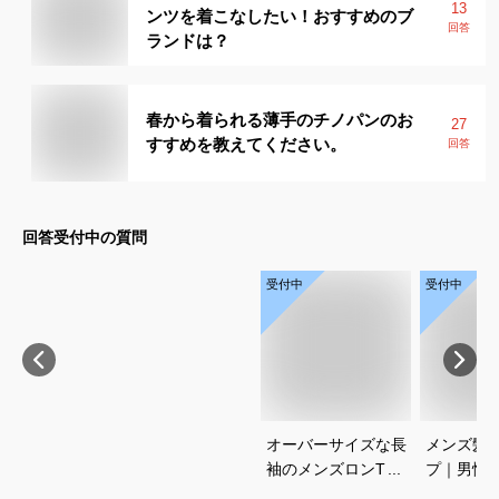
13
ンツを着こなしたい！おすすめのブ
回答
ランドは？
春から着られる薄手のチノパンのお
27
すすめを教えてください。
回答
回答受付中の質問
受付中
受付中
オーバーサイズな長
メンズ髪
袖のメンズロンT｜
プ｜男性
人気ブランなどおし
ンプルな