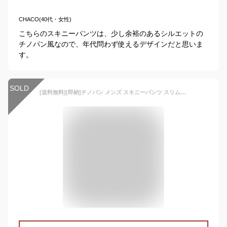
CHACO(40代・女性)
こちらのスキニーパンツは、少し余裕のあるシルエットの
チノパン風なので、年代問わず使えるデザインだと思いま
す。
SOLD
[送料無料][即納]チノパン メンズ スキニーパンツ スリム 細身 大きいサイズ ストレッチ 春夏 5色 ズボン ロングパンツ ボトムス カジュアル 綿 美脚 おしゃれチノパン メンズ ボトムス スキニー ストレッチ 細身 タイト スタイリッシュ パンツ カツラギ