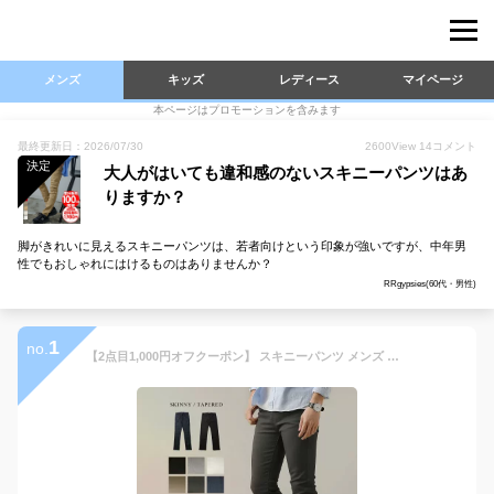
メンズ
キッズ
レディース
マイページ
本ページはプロモーションを含みます
最終更新日：2026/07/30
2600
View
14
コメント
決定
大人がはいても違和感のないスキニーパンツはあ
りますか？
脚がきれいに見えるスキニーパンツは、若者向けという印象が強いですが、中年男
性でもおしゃれにはけるものはありませんか？
RRgypsies(60代・男性)
1
no.
【2点目1,000円オフクーポン】 スキニーパンツ メンズ スキニー メンズファッション カラーパンツ スリムパンツ ストレッチ テーパード オールシーズン 大きいサイズ 小さいサイズ S M L XL ブラック ネイビー チャコール ベージュ ホワイト