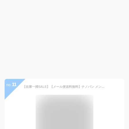
11
no.
【在庫一掃SALE】【メール便送料無料】チノパン メンズ ストレッチ スリムパンツ ボトムス スキニー パンツ テーパードパンツ チノパンツ ストレッチパンツ ゴルフ 仕事 ビジネス 細身 20代 30代 40代 白 黒 ズボン パンツ ベージュ スリムフィットチノパン