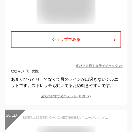
ショップでみる
価格と在庫を
楽天
でチェック
>>
ななみ(30代・女性)
あまりぴったりしてなくて脚のラインが出過ぎないシルエ
ットです。ストレッチも効いてるため動きやすいです。
全てのおすすめコメント
(
49
件)
>
SOLD
[3点以上29％割引クーポン限定500枚]スキニーパンツ メンズ ストレッチパンツ ロングパンツ カラーパンツ ズボン・パンツ ストレッチ 動きやすい 抗菌 清潔 菌に強い スリム NAVY ネイビー プラチナレギンス ハイパワーストレッチパンツ MBM1804