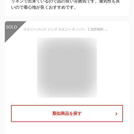
リネンで出来ているので品の良い雰囲気です。通気性も良
いので着心地が良くおすすめです。
SOLD
スキニーパンツ メンズ スキニー チノパン 【 送料無料 】 全15色 新作 スキニーパンツ スリムパンツ チノパン ストレート パンツ 細身 パンツ ブラック 黒 グレンチェック XS S M L LL XXL Black Beauty ブラックビューティー
類似商品を探す