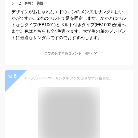
シトヒー(60代・男性)
デザインがおしゃれなエドウィンのメンズ用サンダルはい
かがですか。2本のベルトで足を固定します。かかとはベル
トなしタイプ(EB1001)とベルト付きタイプ(EB1002)が選べ
ます。色はどちらも全4色選べます。大学生の弟のプレゼン
トに最適なサンダルですのでおすすめします。
全てのおすすめコメント（4件）
6
no.
アーノルドパーマー サンダル メンズ 歩きやすい 疲れない 滑らない 痛くない 脱げない 軽量 マジックテープ おしゃれ スポサン スポーツサンダル Arnold Palmer AL5051 黒 オールブラック シューズ 靴 【2605】 送料無料