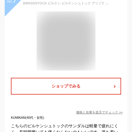
7
no.
BIRKENSTOCK ビルケン ビルケンシュトック アリゾナ EVA サンダル メンズ レディース 黒 ブラック 白 ホワイト ARIZONA EVA 普通幅 細幅 コンフォートサンダル おしゃれ 履きやすい 軽い 軽量 オフィス 社内 ブルー ネイビー 紺 カーキ シルバー
ショップでみる
価格と在庫を
楽天
でチェック
>>
KUMIKAN(40代・女性)
こちらのビルケンシュトックのサンダルは軽量で疲れにく
く、長時間履いても痛くならないのもいいです。落ち着い