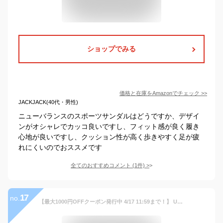
ショップでみる
価格と在庫を
Amazon
でチェック
>>
JACKJACK(40代・男性)
ニューバランスのスポーツサンダルはどうですか、デザイ
ンがオシャレでカッコ良いですし、フィット感が良く履き
心地が良いですし、クッション性が高く歩きやすく足が疲
れにくいのでおススメです
全てのおすすめコメント
(
1
件)
>
17
no.
【最大1000円OFFクーポン発行中 4/17 11:59まで！】 UGG アグ サンダル スライドサンダル メンズ CAPITOLA BUCKLE SLIDE ブラウン 1153102