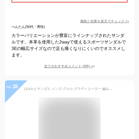
価格と在庫を
楽天
でチェック
>>
べんたん(50代・男性)
カラーバリエーションが豊富にラインナップされたサンダ
ルです。本革を使用した2wayで使えるスポーツサンダルで
3Eの幅広サイズなので足も痛くなりにくいのでオススメし
ます。
全てのおすすめコメント
(
8
件)
>
15
no.
[AAA+] サンダル メンズ グルカ グラディエーター 編み込み ストラップ ベルクロ ヴィンテージ 3cmヒール レジャー カジュアル 黒 ブラック 2410 夏 (ブラック, medium)