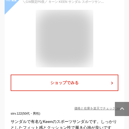
＼GW限定P5倍／ キーン KEEN サンダル スポーツサンダル ウォーターフロント ニューポート H2 メンズ WATERFRONT NEWPORT H2 スニーカー スポサン シューズ 新生活
ショップでみる
価格と在庫を
楽天
でチェック
>>
strv.122(50代・男性)
サンダルで有名なKeenのスポーツサンダルです。しっかり
としたフィット感とクッション性で履き心地が良いです