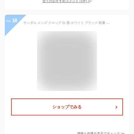
全てのおすすめコメント
(
1
件)
>
18
no.
サンダル メンズ クロッグ 白 黒 ホワイト ブラック 軽量 軽い 幅広 ワイズ 3E クッション ラーキンス LARKINS L-6339 ミュール おしゃれ 人気 超目玉サンダル
ショップでみる
価格と在庫を
楽天
でチェック
>>