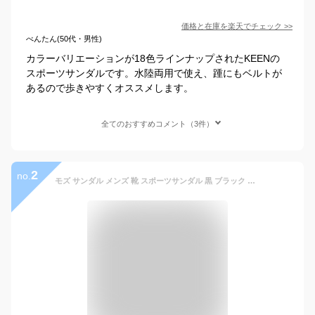
価格と在庫を
楽天
でチェック
>>
べんたん(50代・男性)
カラーバリエーションが18色ラインナップされたKEENの
スポーツサンダルです。水陸両用で使え、踵にもベルトが
あるので歩きやすくオススメします。
全てのおすすめコメント（3件）
2
no.
モズ サンダル メンズ 靴 スポーツサンダル 黒 ブラック ネイビー 軽量 軽い クッション スポサン おしゃれ ブランド 歩きやすい スポーツ 父の日 ギフト プレゼント moz 0800 超目玉サンダル