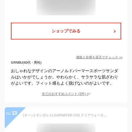
ショップでみる
価格と在庫を
楽天
でチェック
>>
GRNBU(60代・男性)
おしゃれなデザインのアーノルドパーマースポーツサンダ
ルはいかがでしょうか。やわらかく、サラサラな肌ざわり
がよいです。フィット感もよく脱げないのがよいです。
全てのおすすめコメント
(
2
件)
>
13
no.
[キーン] サンダル CLEARWATER CNX クリアウォーター シーエヌエックス メンズ TRIPLE BLACK 27.5 cm