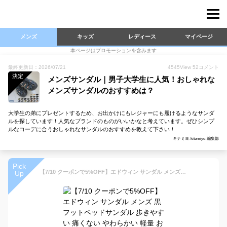
メンズ
キッズ
レディース
マイページ
本ページはプロモーションを含みます
最終更新日：2026/07/21
4545
View
52
コメント
決定
メンズサンダル｜男子大学生に人気！おしゃれな
メンズサンダルのおすすめは？
大学生の弟にプレゼントするため、お出かけにもレジャーにも履けるようなサンダ
ルを探しています！人気なブランドのものがいいかなと考えています。ぜひシンプ
ルなコーデに合うおしゃれなサンダルのおすすめを教えて下さい！
キテミヨ-kitemiyo-編集部
Pick
【7/10 クーポンで5%OFF】エドウィン サンダル メンズ 黒 フットベッドサンダル 歩きやすい 痛くない やわらかい 軽量 おしゃれ ベルト EW9166 コンフォートサンダル コルク 春 夏 靴【2304】送料無料
Up