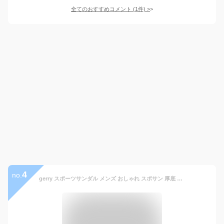
全てのおすすめコメント
(
1
件)
>
4
no.
gerry スポーツサンダル メンズ おしゃれ スポサン 厚底 軽量 スポーツ アウトドア サンダル 歩きやすい アウトドアサンダル ブランド 厚底サンダル 軽い 黒 白 ブラック ホワイト 大人 男性 高校生 中学生 人気 ストラップ 脱げにくい 疲れにくい 靴 夏 ジェリー gr-6590