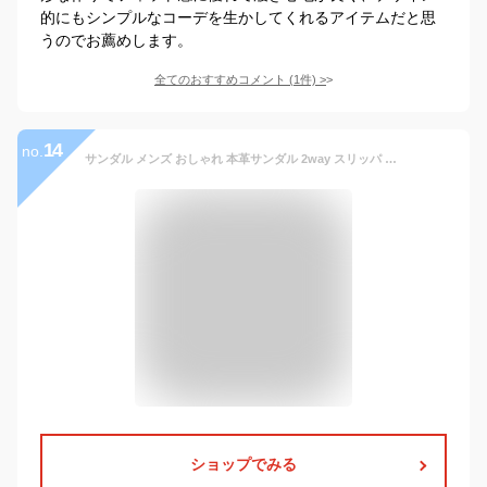
的にもシンプルなコーデを生かしてくれるアイテムだと思
うのでお薦めします。
全てのおすすめコメント
(
1
件)
>
14
no.
サンダル メンズ おしゃれ 本革サンダル 2way スリッパ 滑り止め 大きいサイズ 24.5-28.5cm スポーツサンダル 幅広 3E 牛革 紳士靴 夏 歩きやすい 柔らかい 通気性 海 釣り 衝撃吸収 ビーチサンダル つま先保護 ドライビングサンダル
ショップでみる