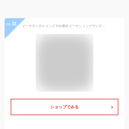
11
no.
ビーチサンダル メンズ EVA素材 ビーサン トングサンダル リカバリーサンダル スリッパ 軽量 粒々ソール 歩きやすい 痛くない 疲れない 滑り止め ヒール 幅広 甲高 おしゃれ 海 旅行 カジュアル アウトドア 人気 夏
ショップでみる