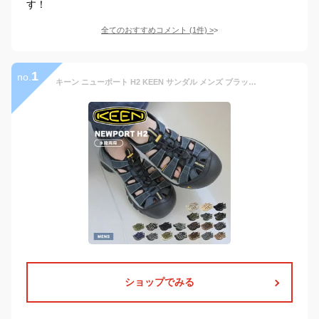
す！
全てのおすすめコメント
(
1
件)
>
1
no.
キーン ニューポート H2 KEEN サンダル メンズ ブラック 黒 ブラウン 茶 NEWPORT H2 スポーツサンダル スポサン 靴 アウトドア レジャー 旅行 夏 川 海 履きやすい おしゃれ ブランド グレー ネイビー 紺 カーキ グリーン ベージュ|slz|
ショップでみる