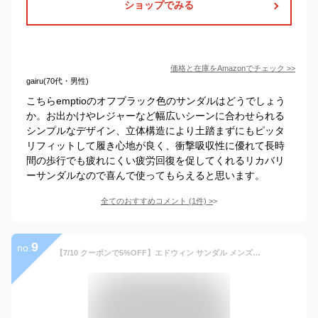
ショップでみる
価格と在庫を
Amazon
でチェック
>>
gairu(70代・男性)
こちらemptioのオフブラック色のサンダルはどうでしょう
か。お出かけやレジャーなど幅広いシーンに合わせられる
シンプルなデザイン、立体構造により土踏まずにもピッタ
リフィットして履き心地が良く、衝撃吸収性に優れて長時
間の歩行でも疲れにくい疲労回復を促してくれるリカバリ
ーサンダルなので喜んで使ってもらえると思います。
全てのおすすめコメント
(
1
件)
>
9
no.
【7/10 クーポンで5%OFF】エドウィン サンダル メンズ 黒 フットベッドサンダル 歩きやすい 痛くない やわらかい 軽量 おしゃれ ベルト EW9166 コンフォートサンダル コルク 春 夏 靴【2304】送料無料