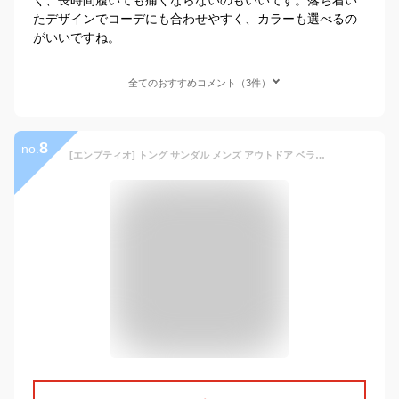
たデザインでコーデにも合わせやすく、カラーも選べるの
がいいですね。
全てのおすすめコメント（3件）
8
no.
[エンプティオ] トング サンダル メンズ アウトドア ベランダ エスニック ゴルフ 履きやすい かかとなし 蒸れない お洒落 プール グルカ リゾート 軽量 つっかけ 海水浴 うちばき v系 草履 ぞうり コンフォート サーフィン 散歩 作業 釣り またあり 水陸 モード リハビリ レジャー シャワー 男女兼用 アジアン アーチ シンプル スライド リカバリー ベアフット (L) ブラック