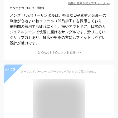
価格と在庫を
楽天
でチェック
>>
カタナまつり(40代・男性)
メンズ リカバリーサンダルは、軽量なEVA素材と足裏への
刺激が心地よい粒々ソール（凹凸加工）を採用しており、
長時間の着用でも疲れにくく、海やアウトドア、日常のカ
ジュアルシーンで快適に履けるサンダルです。滑りにくい
グリップ力もあり、幅広や甲高の方にもフィットしやすい
設計が魅力です。
全てのおすすめコメント
(
1
件)
>
12
no.
アーノルドパーマー スポーツサンダル メンズ 黒 AP4051 ベルクロ サンダル おしゃれ 歩きやすい 痛くない 脱げない 走れる ストラップ アウトドア プール 海 スポサン 春 夏 靴【2304】送料無料