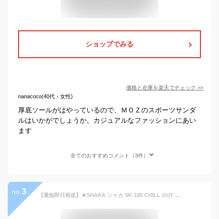
ショップでみる
価格と在庫を
楽天
でチェック
>>
nanacoco(40代・女性)
厚底ソールがはやっているので、ＭＯＺのスポーツサンダ
ルはいかがでしょうか。カジュアルなファッションにあい
ます
全てのおすすめコメント（3件）
3
no.
【最短即日発送】★SHAKA シャカ SK-185 CHILL OUT SF チルアウトSF CORDURA スポーツサンダル【Sx】【T】【クーポン対象外】｜スポーツサンダル メンズ レディース ビーチサンダル 厚底 歩きやすい 大きいサイズ トレンド ストラップ ブランド おしゃれ