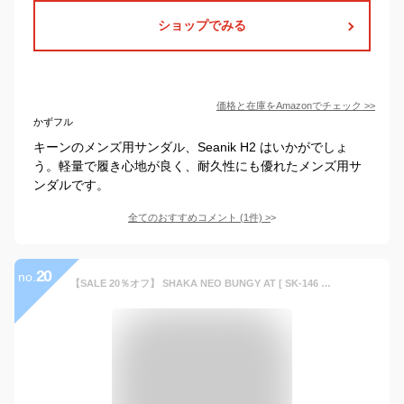
ショップでみる
価格と在庫を
Amazon
でチェック
>>
かずフル
キーンのメンズ用サンダル、Seanik H2 はいかがでしょ
う。軽量で履き心地が良く、耐久性にも優れたメンズ用サ
ンダルです。
全てのおすすめコメント
(
1
件)
>
20
no.
【SALE 20％オフ】 SHAKA NEO BUNGY AT [ SK-146 ] シャカ ネオバンジー エーティー メンズ レディース スポーツサンダル アウトドアサンダル 海 キャンプ shaka シャカ サンダル スポサン