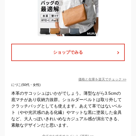
ショップでみる
価格と在庫を
楽天
でチェック
>>
にづこ(50代・女性)
本革のサコッシュはいかがでしょう。薄型ながら3.5cmの
底マチがあり収納力抜群。ショルダーベルトは取り外して
クラッチバッグとしても使えます。あえて革ではないベル
ト（やや光沢感のある化繊）やマットな黒に塗装した金具
など、大人っぽいきれいめなカジュアル感が演出できる、
素敵なデザインだと思います。
全てのおすすめコメント
(
25
件)
>