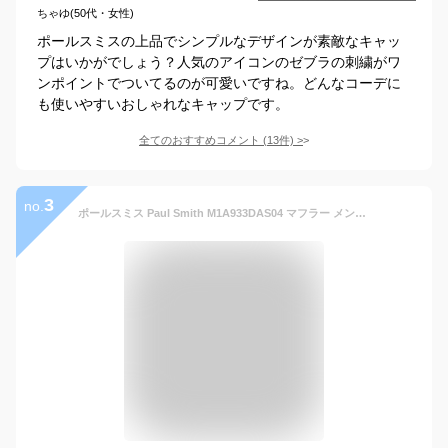
ちゃゆ(50代・女性)
ポールスミスの上品でシンプルなデザインが素敵なキャッ
プはいかがでしょう？人気のアイコンのゼブラの刺繍がワ
ンポイントでついてるのが可愛いですね。どんなコーデに
も使いやすいおしゃれなキャップです。
全てのおすすめコメント
(
13
件)
>
3
no.
ポールスミス Paul Smith M1A933DAS04 マフラー メンズ レディース ファッション小物 ストール ウール 180×25 おしゃれ 秋冬 防寒 シンプル ロゴ クリスマス プレゼント ギフト お祝い 通学 通勤 全5色