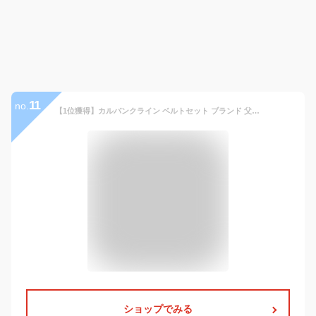
11
no.
【1位獲得】カルバンクライン ベルトセット ブランド 父の日 プレゼント リバーシブル CalvinKlein ベルト ck メンズ レザー 黒 ブラック 茶 ブラウン 即日発送対応 男性 バレンタイン プレゼント 彼氏 ギフト 革 男 11ck
ショップでみる