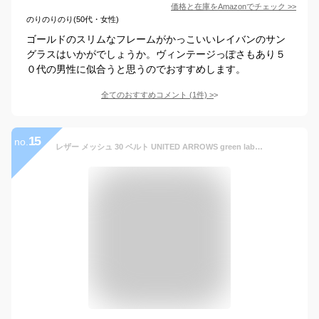
価格と在庫を
Amazon
でチェック
>>
のりのりのり(50代・女性)
ゴールドのスリムなフレームがかっこいいレイバンのサン
グラスはいかがでしょうか。ヴィンテージっぽさもあり５
０代の男性に似合うと思うのでおすすめします。
全てのおすすめコメント
(
1
件)
>
15
no.
レザー メッシュ 30 ベルト UNITED ARROWS green label relaxing ユナイテッドアローズ グリーンレーベルリラクシング ファッション雑貨 ベルト ブラウン ブラック【送料無料】[Rakuten Fashion]