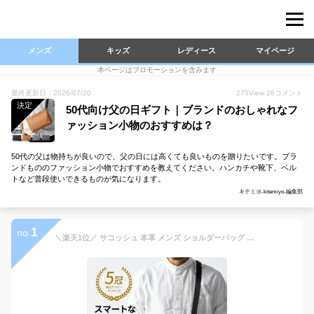
メンズ
キッズ
レディース
マイページ
本ページはプロモーションを含みます
最終更新日：2026/07/20
275
View
26
コメント
決定
50代向け父の日ギフト｜ブランドのおしゃれなフ
ァッション小物のおすすめは？
50代の父は物持ちが良いので、父の日には高くても良いものを贈りたいです。ブラ
ンドもののファッション小物でおすすめを教えてください。ハンカチや靴下、ベル
トなど普段使いできるものが気になります。
キテミヨ-kitemiyo-編集部
1
no.
＼楽天1位／ サコッシュ 本革 メンズ ショルダーバッグ ボディバッグ 肩掛け 斜めがけ 小さめ 軽量 コンパクト 薄型 スリム iPad収納 タブレット レザー 牛革 薄マチ カバン 旅行 シンプル おしゃれ かっこいい 30代 40代 50代 60代 誕生日 ギフト プレゼント MURA