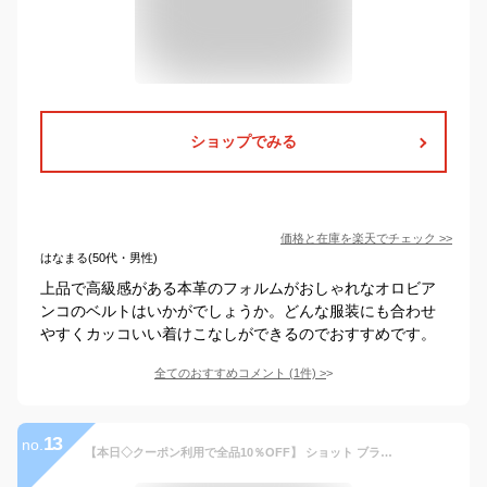
ショップでみる
価格と在庫を
楽天
でチェック
>>
はなまる(50代・男性)
上品で高級感がある本革のフォルムがおしゃれなオロビア
ンコのベルトはいかがでしょうか。どんな服装にも合わせ
やすくカッコいい着けこなしができるのでおすすめです。
全てのおすすめコメント
(
1
件)
>
13
no.
【本日◇クーポン利用で全品10％OFF】 ショット ブランド キャップ メンズ ワークキャップ 秋冬 フリーサイズ 帽子 Schott N.Y.C cap 男性 アメカジ ファッション ブランドタグ / 全3色 10代 20代 30代 誕生日 プレゼント ギフト ラッピング無料 [ cap ]