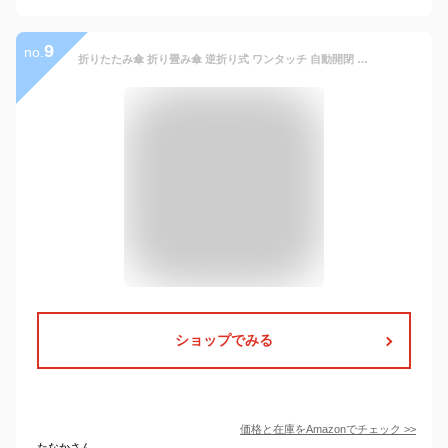
9
no.
折りたたみ傘 折り畳み傘 逆折り式 ワンタッチ 自動開閉 大きい 晴雨兼用 UVカット 紫外線遮蔽 超撥水 頑丈 台風対応 豪雨対応 メンズ傘 メンズ レディース 収納ポーチ付き
ショップでみる
価格と在庫を
Amazon
でチェック
>>
たなかさん