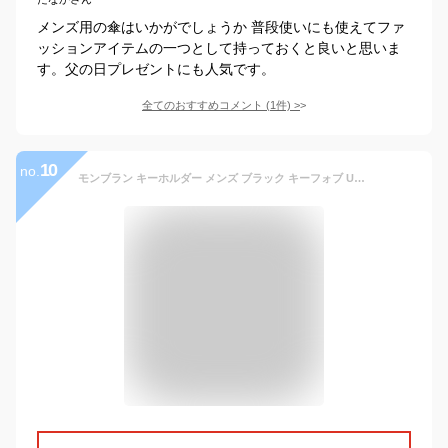
メンズ用の傘はいかがでしょうか 普段使いにも使えてファ
ッションアイテムの一つとして持っておくと良いと思いま
す。父の日プレゼントにも人気です。
全てのおすすめコメント
(
1
件)
>
10
no.
モンブラン キーホルダー メンズ ブラック キーフォブ U0014085 30311 黒 男性用 MONTBLANC 高級 人気 ブランド おしゃれ おすすめ 贈り物 就職祝い 昇進祝い 父の日 敬老の日 バレンタインデー クリスマス