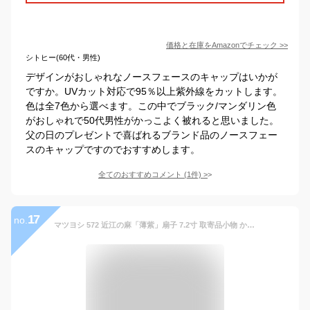
価格と在庫を
Amazon
でチェック
>>
シトヒー(60代・男性)
デザインがおしゃれなノースフェースのキャップはいかが
ですか。UVカット対応で95％以上紫外線をカットします。
色は全7色から選べます。この中でブラック/マンダリン色
がおしゃれで50代男性がかっこよく被れると思いました。
父の日のプレゼントで喜ばれるブランド品のノースフェー
スのキャップですのでおすすめします。
全てのおすすめコメント
(
1
件)
>
17
no.
マツヨシ 572 近江の麻「薄紫」扇子 7.2寸 取寄品小物 かっこいい 暑さ対策 和雑貨 プレゼント ギフト お祭り用品 祭り 夏 ファッション メンズ メーカー取寄品 熱中症対策