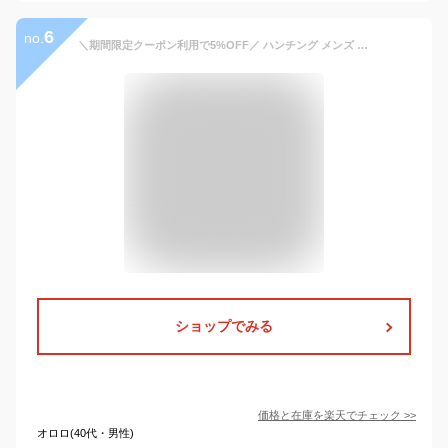
6
no.
＼期間限定クーポン利用で5%OFF／ ハンチング メンズ ブランド 秋冬 STETSON アメリカ ストライプ柄 紳士帽子 ステットソン アイビーキャップ 帽子 ハンチング帽子 暖かい帽子 40代 50代 60代 ファッション シニア コーデ 小物 秋 冬 stetson 帽子通販 ギフト
ショップでみる
価格と在庫を
楽天
でチェック
>>
オロロ(40代・男性)