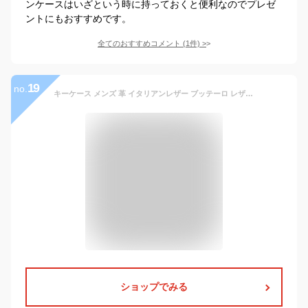
ンケースはいざという時に持っておくと便利なのでプレゼ
ントにもおすすめです。
全てのおすすめコメント
(
1
件)
>
19
no.
キーケース メンズ 革 イタリアンレザー ブッテーロ レザー 本革 4連 カード スマートキー 三つ折り カード入れ付き 日本製 ブランド ブッテーロレザー 父の日 人気 おしゃれ 大人 シンプル 男性 紳士用 プレゼント 車 黒 茶 緑 グリーン ネイビー
ショップでみる