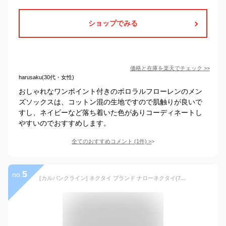
ショップでみる
価格と在庫を
楽天
でチェック
>>
harusaku(30代・女性)
おしゃれなワンポイント付きのポロラルフローレンのメン
ズソックスは、コットン混の生地ですので肌触りが良いで
すし、ネイビーなど落ち着いた色がありコーディネートし
やすいのでおすすめします。
全てのおすすめコメント
(
1
件)
>
5
no.
[カルバンクライン] ネクタイ ブランド ナローネクタイ(7cm幅) CK35 ダークグレー/グレー [並行輸入品]