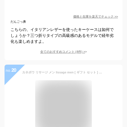
価格と在庫を
楽天
でチェック
>>
だんごっ鼻
こちらの、イタリアンレザーを使ったキーケースは如何で
しょうか？三つ折りタイプの高級感のあるモデルで経年劣
化も楽しめますよ。
全てのおすすめコメント
(
4
件)
>
20
no.
カネボウ リサージ メン lissage men [ ギフト セット ] スキンメインテナイザー 1 本体 ( 130mL ) & フォーミングソープ ( 150mL ) / メンズ ギフト プレゼント 父の日 バレンタイン メンズコスメ メンズ コスメ スキンケア おすすめ メンズギフト 送料無料