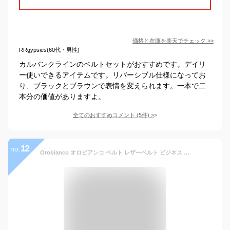
価格と在庫を
楽天
でチェック
>>
RRgypsies(60代・男性)
カルバンクラインのベルトセットがおすすめです。デイリ
ー使いできるアイテムです。リバーシブル仕様になってお
り、ブラックとブラウンで表情を変えられます。一本で二
本分の価値がありますよ。
全てのおすすめコメント
(
5
件)
>
12
no.
Orobianco オロビアンコ ベルト レザーベルト ビジネス メンズ 本革 当社限定 BELT ブラック ブラウン 黒 ORB-010800IN