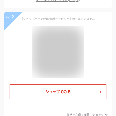
2
no.
【ショップバッグ付属/無料ラッピング】ポールスミス Paul Smith 帽子 キャップ ゼブラ メンズ レディース 280306 987C 987DT ブランド ワンP ベースボールキャップ ゴルフ 深め ワークキャップ 新品 正規品 ギフト 母の日 プレゼント 男性 誕生日
ショップでみる
価格と在庫を
楽天
でチェック
>>