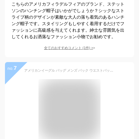
こちらのアメリカフィラデルフィアのブランド、ステット
ソンのハンチング帽子はいかがでしょうか？シックなスト
ライプ柄のデザインが素敵な大人の落ち着気のあるハンチ
ング帽子です。スタイリングもしやすく着用するだけでフ
ァッションに高級感を与えてくれます。紳士な雰囲気を出
してくれるお洒落なファッション小物でお勧めです。
全てのおすすめコメント
(
1
件)
>
7
no.
アメリカンイーグル バッグ メンズ バック ウエストバッグ スリングバッグ クロスボディバッグ 斜めがけ 上質 デニム素材 裏地付 男女兼用 ブランド小物 アメカジ【ONE SIZE】ウォッシュドブルーデニム 送料無料 あす楽 即日発送 American Eagle アメリカンイーグル 正規品