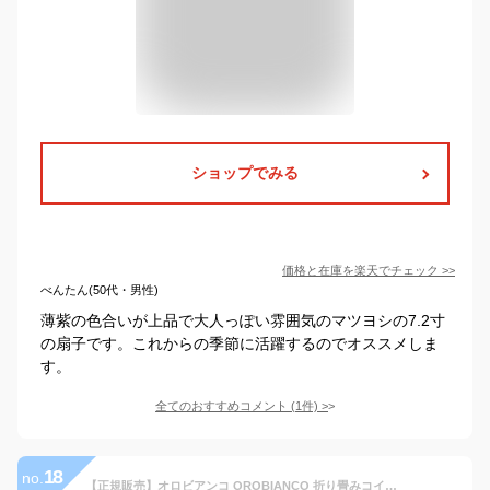
ショップでみる
価格と在庫を
楽天
でチェック
>>
べんたん(50代・男性)
薄紫の色合いが上品で大人っぽい雰囲気のマツヨシの7.2寸
の扇子です。これからの季節に活躍するのでオススメしま
す。
全てのおすすめコメント
(
1
件)
>
18
no.
【正規販売】オロビアンコ OROBIANCO 折り畳みコインケース 父の日 財布 ウォレット 本革 レザー メンズ ギフト プレゼント 革 シンプル コンパクト シンプル スタイリッシュ ビジネス カジュアル おしゃれ 人気 黒 ネイビー ボルドー