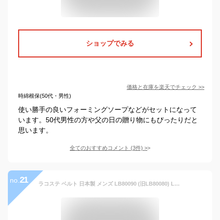
ショップでみる
価格と在庫を
楽天
でチェック
>>
時綿根保(50代・男性)
使い勝手の良いフォーミングソープなどがセットになって
います。50代男性の方や父の日の贈り物にもぴったりだと
思います。
全てのおすすめコメント
(
3
件)
>
21
no.
ラコステ ベルト 日本製 メンズ LB80090 (旧LB80080) LACOSTE 本革 レザー カジュアル ビジネス 牛革 ブランド[DL10][即日発送]