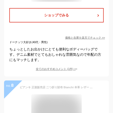
ショップでみる
価格と在庫を
楽天
でチェック
>>
ドーナッツ大好き(40代・男性)
ちょっとしたお出かけにとても便利なボディーバッグで
す。デニム素材でとてもおしゃれな雰囲気なので年配の方
にもマッチします。
全てのおすすめコメント
(
1
件)
>
8
no.
ビアンキ 正規販売店 二つ折り財布 Bianchi 本革 レザー ヌバック革 ショートウォレット 【 メンズ レディース 財布 さいふ 小銭入れ 札入れ おしゃれ シンプル 人気 大人カジュアル ビジネス 20代 30代 40代 50代 ファッション プレゼント ギフト 】