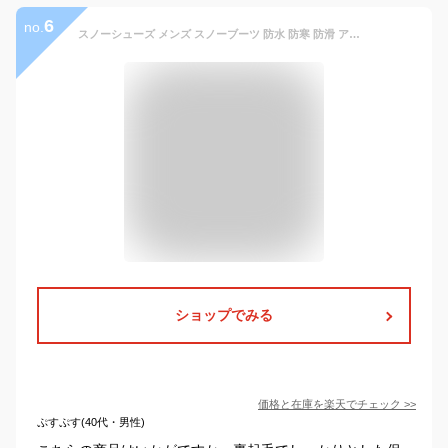
6
no.
スノーシューズ メンズ スノーブーツ 防水 防寒 防滑 アウトドア ブーツ 冬用 ウィンターブーツ 撥水 保温 ミドル丈 ショートブーツ あったか 裏起毛 ボアブーツ 冬靴 滑らない 暖かい 軽い 通勤 滑り止め 大きいサイズ 登山靴 極寒対策
ショップでみる
価格と在庫を
楽天
でチェック
>>
ぷすぷす(40代・男性)