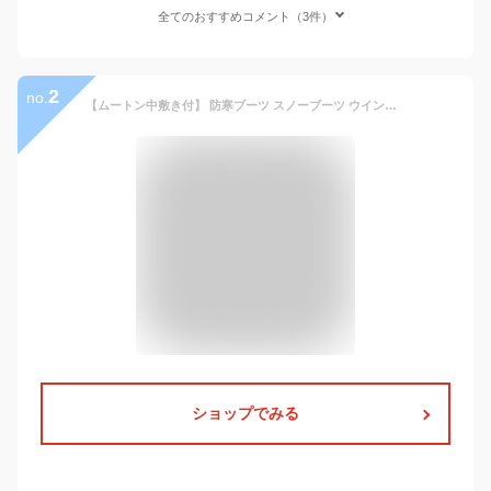
全てのおすすめコメント（3件）
2
no.
【ムートン中敷き付】 防寒ブーツ スノーブーツ ウインターブーツ ブーツ ★REV 7988097 冬 ムートンブーツ メンズ ムートン メンズブーツ 防寒靴 メンズ冬靴 サイドジップ 靴 シューズ 防滑 撥水 アウトドア キャンプ スノボ 登山 プレゼント ギフト 送料無料
ショップでみる