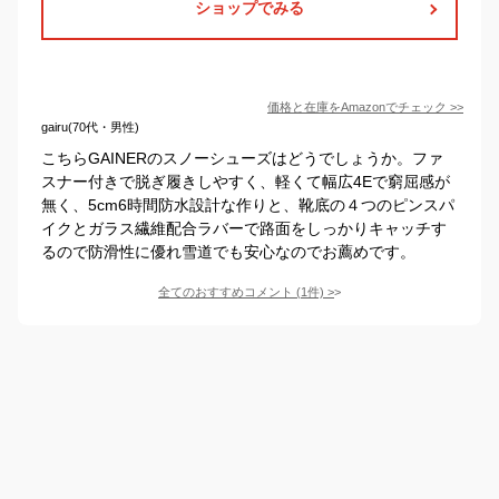
ショップでみる
価格と在庫を
Amazon
でチェック
>>
gairu(70代・男性)
こちらGAINERのスノーシューズはどうでしょうか。ファ
スナー付きで脱ぎ履きしやすく、軽くて幅広4Eで窮屈感が
無く、5cm6時間防水設計な作りと、靴底の４つのピンスパ
イクとガラス繊維配合ラバーで路面をしっかりキャッチす
るので防滑性に優れ雪道でも安心なのでお薦めです。
全てのおすすめコメント
(
1
件)
>