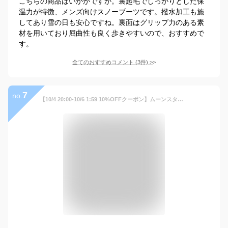
こちらの商品はいかがですか。裏起毛でしっかりとした保
温力が特徴、メンズ向けスノーブーツです。撥水加工も施
してあり雪の日も安心ですね。裏面はグリップ力のある素
材を用いており屈曲性も良く歩きやすいので、おすすめで
す。
全てのおすすめコメント
(
3
件)
>
7
no.
【10/4 20:00-10/6 1:59 10%OFFクーポン】ムーンスターメンズ ウィンター ブーツ SPLT FGM96 ブラック moonstar 幅広 4E ガラス防滑 防水 抗菌防臭 スノーブーツ 黒