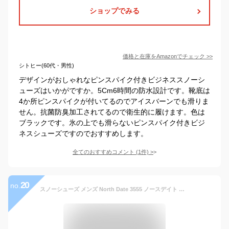
ショップでみる
価格と在庫を
Amazon
でチェック
>>
シトヒー(60代・男性)
デザインがおしゃれなピンスパイク付きビジネススノーシ
ューズはいかがですか。5Cm6時間の防水設計です。靴底は
4か所ピンスパイクが付いてるのでアイスバーンでも滑りま
せん。抗菌防臭加工されてるので衛生的に履けます。色は
ブラックです。氷の上でも滑らないピンスパイク付きビジ
ネスシューズですのでおすすめします。
全てのおすすめコメント
(
1
件)
>
20
no.
スノーシューズ メンズ North Date 3555 ノースデイト ショートブーツ スノーブーツ ビジネスシューズ ウィンター 冬 雪道 凍結路面 防寒 防水 Wグリップスパイク 内側ファスナー ガセット付き 防滑ソール 幅広 4E EEEE 男性 紳士 通勤 仕事履き オフィス履き