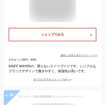
ショップでみる
価格と在庫を
楽天
でチェック
>>
さかなっこ(50代・女性)
KRIFF MAYERの、滑らないスノーブーツです。シンプルな
ブラックデザインで履きやすく、保温性が高いです。
全てのおすすめコメント
(
1
件)
>
18
no.
スノーブーツ 防水 防寒 防滑 メンズ レディース ウィンター シューズ スノトレ 冬靴 ビーンブーツ タイプ アウトドア カジュアル 男性 紳士 女性 婦人 兼用 保温 ボア おしゃれ あったかい キャンプ ワーク 雪道 通勤 通学 仕事 黒