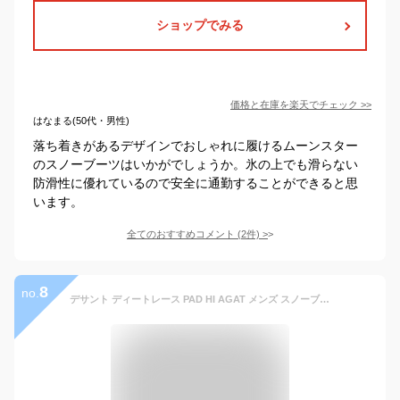
ショップでみる
価格と在庫を
楽天
でチェック
>>
はなまる(50代・男性)
落ち着きがあるデザインでおしゃれに履けるムーンスター
のスノーブーツはいかがでしょうか。氷の上でも滑らない
防滑性に優れているので安全に通勤することができると思
います。
全てのおすすめコメント
(
2
件)
>
8
no.
デサント ディートレース PAD HI AGAT メンズ スノーブーツ 防水 レディース ウィンターブーツ 防寒 スノーシューズ 雪道対応 歩きやすい 冬底 保温 滑らない ヴィブラムソール ブラック 黒 冬靴 DU4FBT02UZ 送料無料 最強翌日配送 evid