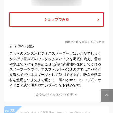
ショップでみる
価格と在庫を
楽天
でチェック
>>
オロロ(40代・男性)
こちらのメンズ用ビジネススノーブーツはいかがでしょう
か？折り畳み式のワンタッチスパイクを足底に備え、雪道
や氷道でスパイクを起こせば高い防滑性を発揮してくれる
スノーブーツです。アスファルトや普通の道ではスパイク
を畳んでビジネスブーツとして使用できます。吸湿発熱素
材を使用しつま先まで暖かく、選べるサイドジップ式・サ
イドゴア式で履きやすいブーツでお勧めです。
全てのおすすめコメント
(
1
件)
>
23
no.
[ミツウマ] メンズ 防寒 防水 ブーツ スノーブーツ ウインターブーツ SB-803 ブラック L（25.5-26.0cm）