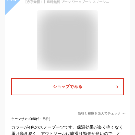
【赤字覚悟！】送料無料 ブーツ ワークブーツ スノーシューズ メンズ スノーブーツ 雪靴 防寒 ムートンブーツ ハイカット ブーツ カジュアル 保温 マウンテンブーツ ショートブーツ ブラック ブラウン コンフォート アウトドア 保温 おしゃれ 防滑 紳士靴 暖かい
ショップでみる
価格と在庫を
楽天
でチェック
>>
ケーマサカズ(60代・男性)
カラーが4色のスノーブーツです。保温効果が良く痛くなく
履け歩き易く、アウトソールは防滑り効果が良いので、オ