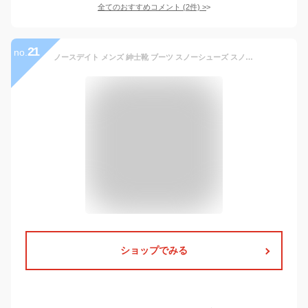
全てのおすすめコメント
(
2
件)
>
21
no.
ノースデイト メンズ 紳士靴 ブーツ スノーシューズ スノーブーツ ビジネスシューズ 防滑 鉄ピン ピンスパイク スチールピン 雪道対応 防水 合皮 4E ノースデート North Date 4E ND552 BH552 FKS3552 あす楽対応_北海道 BOS
ショップでみる