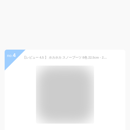
4
no.
【レビュー 4.5 】 ホカホカ スノーブーツ 8色 22.5cm - 29.5cm【人気 楽天1位】 ハイカット 裏起毛 ボア 防寒 冬用 スノーシューズ トレッキングシューズ 靴 アウトドア 防滑 軽量 おしゃれ アウトドア 軽量 速乾 滑り止め 雪 メンズ レディース 防寒シューズ