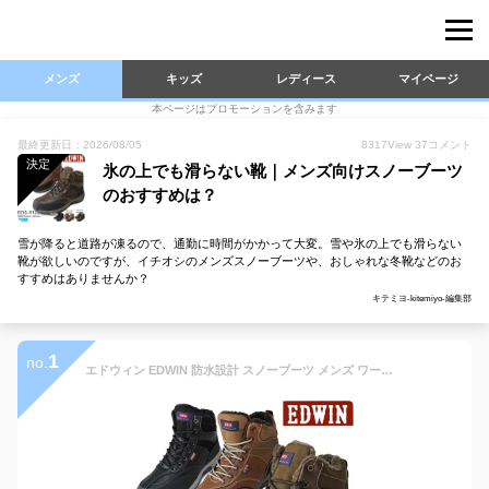
メンズ
キッズ
レディース
マイページ
本ページはプロモーションを含みます
最終更新日：2026/08/05
8317
View
37
コメント
決定
氷の上でも滑らない靴｜メンズ向けスノーブーツ
のおすすめは？
雪が降ると道路が凍るので、通勤に時間がかかって大変。雪や氷の上でも滑らない
靴が欲しいのですが、イチオシのメンズスノーブーツや、おしゃれな冬靴などのお
すすめはありませんか？
キテミヨ-kitemiyo-編集部
1
no.
エドウィン EDWIN 防水設計 スノーブーツ メンズ ワークブーツ カジュアルブーツ マウンテンブーツ メンズ靴 メンズ ブーツ 靴 エンジニアブーツ 【EDS-9120】