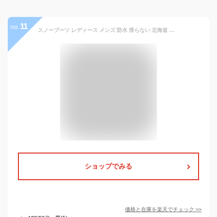
11
no.
スノーブーツ レディース メンズ 防水 滑らない 北海道 雪 24cm 25cm 26cm 27cm 28cm 滑らないYUK 防水YUK 滑りにくい ウィンターブーツ 冬靴 防水 防滑 雪道対応 北海道 スノトレ スノーシューズ 秋冬 キッズ 大人 靴
ショップでみる
価格と在庫を
楽天
でチェック
>>