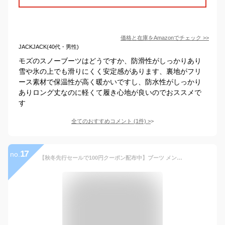
価格と在庫を
Amazon
でチェック
>>
JACKJACK(40代・男性)
モズのスノーブーツはどうですか、防滑性がしっかりあり
雪や氷の上でも滑りにくく安定感があります、裏地がフリ
ース素材で保温性が高く暖かいですし、防水性がしっかり
ありロング丈なのに軽くて履き心地が良いのでおススメで
す
全てのおすすめコメント
(
1
件)
>
17
no.
【秋冬先行セールで100円クーポン配布中】ブーツ メンズ 靴 黒 ブラック ブラウン スノーブーツ ショートブーツ 防水 防滑 滑らない 防寒 暖かい 保温材 抗菌 冬 雪 雨 厚底 シンプル かっこいい クリフメイヤー KRIFF MAYER KRI-9885