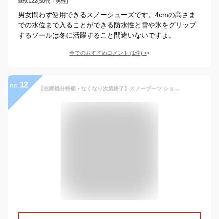
strv.122(50代・男性)
男女問わず使用できるスノーシューズです。4cmの高さま
での水位まで入ることができる防水性と雪や氷をグリップ
するソールは冬に活躍すること間違いないですよ。
全てのおすすめコメント
(
1
件)
>
12
no.
【在庫処分特価・なくなり次第終了】スノーブーツ ショート メンズ レディース 防水 防滑 滑らない ウィンターブーツ 大きいサイズ 幅広 ブラック 超軽量 アウトドア 綿靴 冬用 裏起毛 防寒 保暖 快適 歩きやすい ウィンターブーツ ハイカット 軽い 履きやすい 通勤 通学