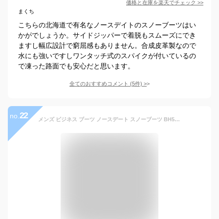
価格と在庫を
楽天
でチェック
>>
まくち
こちらの北海道で有名なノースデイトのスノーブーツはい
かがでしょうか。サイドジッパーで着脱もスムーズにでき
ますし幅広設計で窮屈感もありません。合成皮革製なので
水にも強いですしワンタッチ式のスパイクが付いているの
で凍った路面でも安心だと思います。
全てのおすすめコメント
(
5
件)
>
22
no.
メンズ ビジネス ブーツ ノースデート スノーブーツ BH552/3552 BH555/3555 ビジネスブーツ 防滑性・屈曲性・アッパーの柔らかさが特徴の防滑 防寒 折り畳み式スパイク「Wグリップ」サイドジッパー ブーツ 防水 靴 雪 氷道 冬道