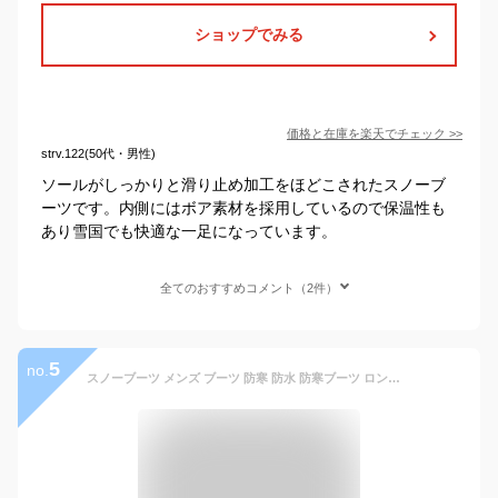
ショップでみる
価格と在庫を
楽天
でチェック
>>
strv.122(50代・男性)
ソールがしっかりと滑り止め加工をほどこされたスノーブ
ーツです。内側にはボア素材を採用しているので保温性も
あり雪国でも快適な一足になっています。
全てのおすすめコメント（2件）
5
no.
スノーブーツ メンズ ブーツ 防寒 防水 防寒ブーツ ロングブーツ 防滑 ウィンターブーツ アシックス商事 トレイルマスター TR-033 TR-034 TR-038 TR-042 TR-044