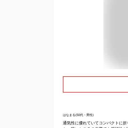
はなまる(50代・男性)
通気性に優れていてコンパクトに折