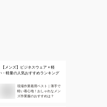
【メンズ】
ビジネスウェア × 軽
い・軽量
の人気おすすめランキング
現場作業着用ベスト｜薄手で
軽い着心地！おしゃれなメン
ズ作業服のおすすめは？