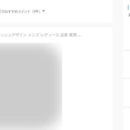
てのおすすめコメント（3件）
ナイトランニング ベスト メッシュデザイン メンズ レディース 反射 夜間 作業服 作業着 ジョギング スポーツ 安全ベスト 自転車 リフレクター ブルベ