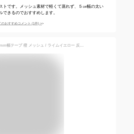
ストです。メッシュ素材で軽くて蒸れず、５㎝幅の太い
ルできるのでおすすめします。
てのおすすめコメント
(
1
件)
>
超高輝度赤色LEDベスト 60mm幅テープ 橙 メッシュ / ライムイエロー 反射材 / 赤 LED | ベスト メッシュベスト メンズ レディース 安全ベスト 反射ベスト パトロール ナイロンベスト リフレクター ナイロン 警備 服 黄色 工事現場 工事 通気性 夏 作業着