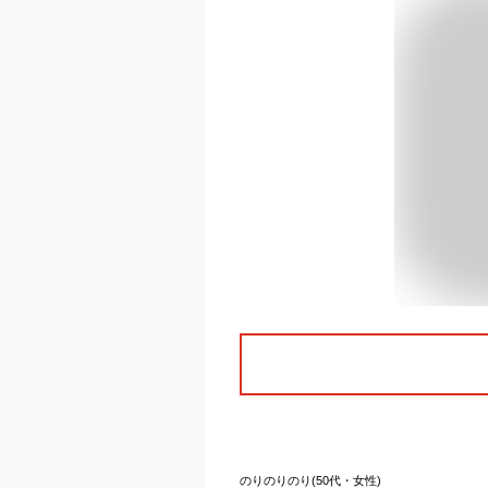
のりのりのり(50代・女性)