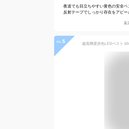
夜道でも目立ちやすい黄色の安全ベ
反射テープでしっかり存在をアピー
全
5
no.