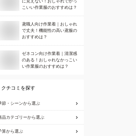
に見えない！おしゃれでかっ
こいい作業服のおすすめは？
鳶職人向け作業着｜おしゃれ
で丈夫！機能性の高い鳶服の
おすすめは？
ゼネコン向け作業着｜清潔感
のある！おしゃれなかっこい
い作業服のおすすめは？
クチコミを探す
季節・シーン
から選ぶ
商品カテゴリー
から選ぶ
予算
から選ぶ