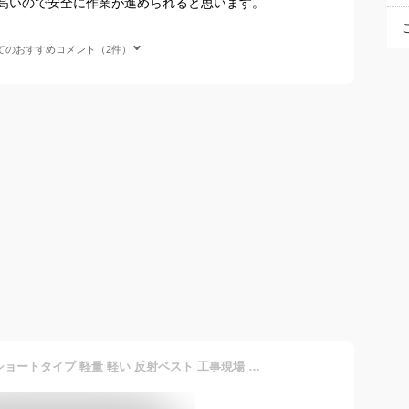
高いので安全に作業が進められると思います。
てのおすすめコメント（2件）
安全ベスト 黄色 イエロー ショートタイプ 軽量 軽い 反射ベスト 工事現場 メンズ 男女兼用 夜間作業 タグ付き 両サイドマジックテープ採用 ショート丈タイプ ショート安全ベスト 5cm幅 イエロー×ライム おすすめ 強力反射テープ 安全帯や工具袋が邪魔にならない 着丈40cm