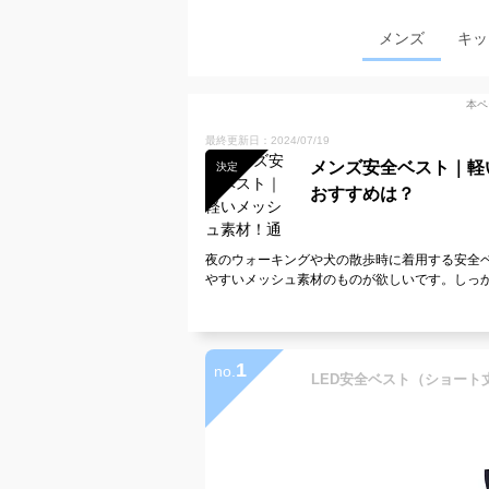
メンズ
キッ
本ペ
最終更新日：2024/07/19
メンズ安全ベスト｜軽
決定
おすすめは？
夜のウォーキングや犬の散歩時に着用する安全
やすいメッシュ素材のものが欲しいです。しっ
1
no.