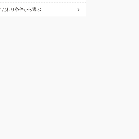
こだわり条件
から選ぶ