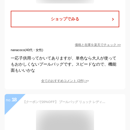
ショップでみる
価格と在庫を
楽天
でチェック
>>
nanacoco(40代・女性)
一応子供用ってかいてありますが、単色なら大人が使って
もおかしくないプールバッグです。スピードなので、機能
面もいいかな
全てのおすすめコメント
(
2
件)
>
18
no.
【クーポンで20%OFF】 プールバッグ リュック レディース メンズ 軽量 リュックサック 大容量 おしゃれ バッグ スポーツバッグ シューズ収納 軽い 防水 撥水 ショルダー 肩掛け シンプル カジュアル 大人 子供 かわいい プール ジム 登山 アウトドア 黒 ブルー ピンク