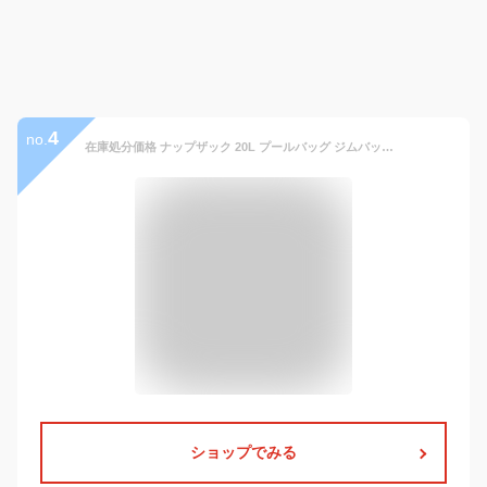
4
no.
在庫処分価格 ナップザック 20L プールバッグ ジムバッグ メンズ レディース 大容量 A4 B4 撥水 巾着バッグ ショルダー シンプル オシャレ バックパック リュック リュックサック ブランド スポーツ 部活 体操着入れ プレゼント サブバッグ NAP1
ショップでみる