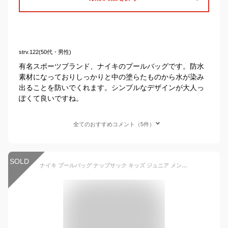
strv.122(50代・男性)
有名スポーツブランド、ナイキのプールバッグです。防水
素材になっておりしっかりと中の塗らたものから水が染み
出ることを防いでくれます。シンプルなデザインが大人っ
ぽくて良いですね。
全てのおすすめコメント（5件）
SOLD
ナイキ プールバッグ ナップサック キッズ ジュニア メンズ レディース 男の子 女の子 水泳バッグ バック カバン スポーツバッグ ジムバッグ スイミングバッグ おしゃれ 春夏秋冬 NIKE 大人 子供