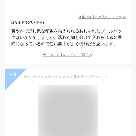
価格と在庫を
楽天
でチェック
>>
はなまる(50代・男性)
爽やかで涼し気な印象を与えられるおしゃれなプールバッ
グはいかがでしょうか。濡れた物と分けて入れられる２層
式になっているので使い勝手がよく便利だと思います。
全てのおすすめコメント
(
2
件)
>
8
no.
ナップサック レディース メンズ 撥水 ナップザック リュックサック ナイロンバッグ 巾着 着替え入れ マリンスポーツ アウトドア スポーツ 通勤 通学 小学生 中学生 高校生 ハイキング カラフル シンプル 無地 軽い 巾着袋 海水浴 プール ビーチバッグ 送料無料