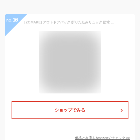
16
no.
[ZOMAKE] アウトドアバック 折りたたみリュック 防水 20L 大容量 超軽量 バックパック デイパック 登山用 キャンプ 旅行 防災 スポーツ ランニング 通学 通勤 携帯便利
ショップでみる
価格と在庫を
Amazon
でチェック
>>