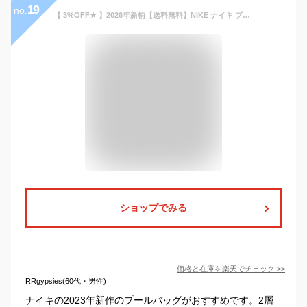
19
no.
【 3%OFF★ 】2026年新柄【送料無料】NIKE ナイキ プールバッグ スイミング バック スポーツバッグ ナップサック リュック キッズ ジュニア メンズ レディース 水泳バッグ 2way 手提げ 男の子 女の子 海 スイムバッグ 大人 小学生 中学生 スポーツブランド ナップザック
ショップでみる
価格と在庫を
楽天
でチェック
>>
RRgypsies(60代・男性)
ナイキの2023年新作のプールバッグがおすすめです。2層