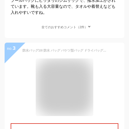
プールバッグにピッタリのジムサックで、撥水加工がされ
ています。靴も入る大容量なので、タオルや着替えなども
入れやすいですね。
全てのおすすめコメント（2件）
3
no.
防水バッグ10l 防水 バッグ バケツ型バッグ ドライバッグ メンズ レディース ショルダーバッグ 海 プールバッグ レジャーバッグ バケツ型 アウトドア キャンプ 海水浴 プール おしゃれ かわいい ドラム 釣り マリンスポーツ 浮く 10 軽量 ダイビング 折りたたみ PVC