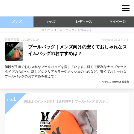
メンズ
キッズ
レディース
マイページ
本ページはプロモーションを含みます
最終更新日：2026/06/10
479
View
25
コメント
決定
プールバッグ｜メンズ向けの安くておしゃれなス
イムバッグのおすすめは？
値段が手頃でおしゃれなプールバッグを探しています。軽くて便利なナップサック
タイプのものや、涼しげなクリアカラーやメッシュのものなど、安くておしゃれな
プールバッグのおすすめを教えて！
キテミヨ-kitemiyo-編集部
1
no.
10日はポイント5倍！【送料無料】プールバッグ 男の子 女の子 防水バッグ 25L 2way レイトンハウス メンズ レディース 斜めがけ 防水 ドライバッグ ショルダーバッグ バック プールバック