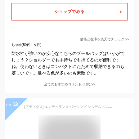
ショップでみる
価格と在庫を
楽天
でチェック
>>
ちゃゆ(50代・女性)
防水性が強いのが安心なこちらのプールバッグはいかがで
しょう？ショルダーでも手持ちでも持てるのが便利です
ね。使わないときはコンパクトにたためて収納できるのも
嬉しいです。選べる色が多いのも素敵です。
全てのおすすめコメント
(
1
件)
>
13
no.
[アディダス] エンデュランス パッキング システム ジムバッグ JMA70 L5722 レジェンドインク(H64741)