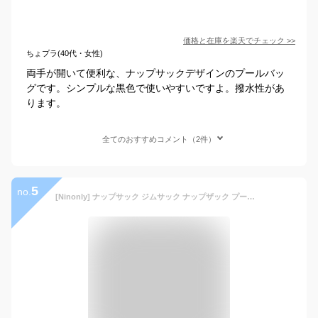
価格と在庫を
楽天
でチェック
>>
ちょプラ(40代・女性)
両手が開いて便利な、ナップサックデザインのプールバッ
グです。シンプルな黒色で使いやすいですよ。撥水性があ
ります。
全てのおすすめコメント（2件）
5
no.
[Ninonly] ナップサック ジムサック ナップザック プールバッグ 大容量 防水 軽量 折り畳み 乾湿分離 多機能 シューズ収納バッグ エコバッグ 巾着袋 水泳 運動 旅行 アウトドア ブラック