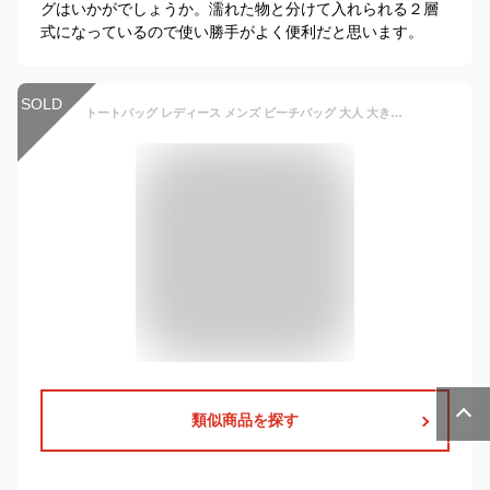
グはいかがでしょうか。濡れた物と分けて入れられる２層
式になっているので使い勝手がよく便利だと思います。
SOLD
トートバッグ レディース メンズ ビーチバッグ 大人 大きめ プールバッグ メッシュバッグ 大容量 メッシュ 縦型 トート 肩掛け ショルダー 保冷バッグ 保温 外ポケット おしゃれ 可愛い シンプル 軽い 海水浴 プール 水泳 ダイビング アウトドア 黒
類似商品を探す