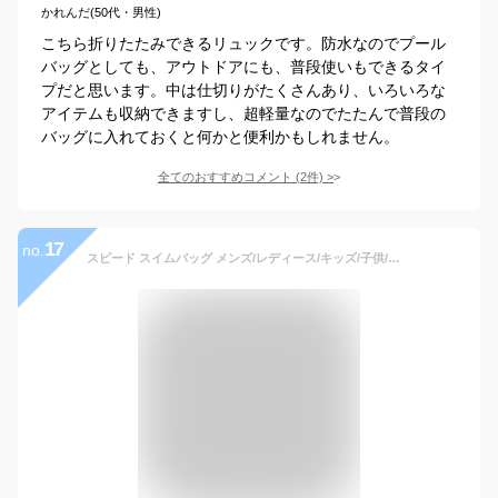
かれんだ(50代・男性)
こちら折りたたみできるリュックです。防水なのでプール
バッグとしても、アウトドアにも、普段使いもできるタイ
プだと思います。中は仕切りがたくさんあり、いろいろな
アイテムも収納できますし、超軽量なのでたたんで普段の
バッグに入れておくと何かと便利かもしれません。
全てのおすすめコメント
(
2
件)
>
17
no.
スピード スイムバッグ メンズ/レディース/キッズ/子供/小学生/中学生/高校生 プールバッグ ブラック/レッド/他9色 W約29cm×H約42cm×D17.5cm SD95B04