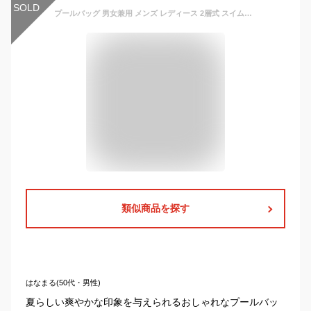
SOLD
プールバッグ 男女兼用 メンズ レディース 2層式 スイムバッグ リュック型 独立靴袋付き 通学/通勤 水泳バッグ ビーチバッグ ナップザック 体操着入れ 防水 乾湿分離 キッズ 女の子 男の子 子供 スイミングバッグ お着替え入れ 運動着袋 大人 中学生 大容量 スポーツバッグ
類似商品を探す
はなまる(50代・男性)
夏らしい爽やかな印象を与えられるおしゃれなプールバッ