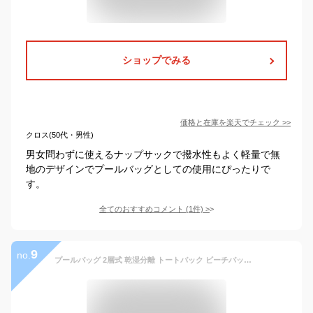
ショップでみる
価格と在庫を
楽天
でチェック
>>
クロス(50代・男性)
男女問わずに使えるナップサックで撥水性もよく軽量で無
地のデザインでプールバッグとしての使用にぴったりで
す。
全てのおすすめコメント
(
1
件)
>
9
no.
プールバッグ 2層式 乾湿分離 トートバック ビーチバッグ おしゃれ スイムバッグ プール 水泳 スイミング バッグ 半透明 ブラック 黒 軽量 水泳バッグ スイミングバッグ 水着 スポーツバッグ 大容量 子供 大人 女の子 男の子 キッズ レディース メンズ