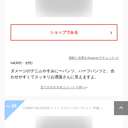
ショップでみる
価格と在庫を
Amazon
でチェック
>>
mii(30代・女性)
ダメージのデニムやすみにーパンツ、ハーフパンツと、合
わせやすくてスッキリお洒落さんに見えますよ。
全てのおすすめコメント
(
1
件)
>
24
no.
TOMMY HILFIGER トミー ヒルフィガー Tシャツ 半袖 メンズ 丸首 かっこいい かわいい 白 ブラック 黒 綿 コットン100% 男女兼用 Vネック クルーネック ワンポイント 無地 ブランド 男性 プレゼント 誕生日プレゼント 彼氏 父 ギフト