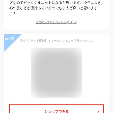
ズなのでビックシルエットになると思います。今年は大き
めの服などが流行っているのでちょうど良いと思います
よ！
全てのおすすめコメント
(
1
件)
>
22
no.
【ゆうパケット配送】 トミーヒルフィガー 半袖Tシャツ TOMMY HILFIGER ベーシック コットン コア フラッグ クルーネック S/S TEE メンズ ブラック 黒 ホワイト 白 グレー ネイビー 紺 09T3139 トップス カットソー 半袖 シンプル カジュアル ブランド 無地|slz|
ショップでみる