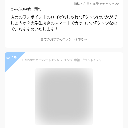
価格と在庫を
楽天
でチェック
>>
どんどん(50代・男性)
胸元のワンポイントのロゴがおしゃれなTシャツはいかがで
しょうか？大学生向きのスマートでカッコいいTシャツなの
で、おすすめいたします！
全てのおすすめコメント
(
7
件)
>
19
no.
Carhartt カーハート tシャツ メンズ 半袖 ブランド tシャツ 全20色 [カーハート Carhartt tシャツ メンズ ブランド アメカジ tシャツ メンズ ポケット tシャツ ヘビーウェイト tシャツ 無地 XL XXL LL 2L 3L] (USAモデル)【COP】