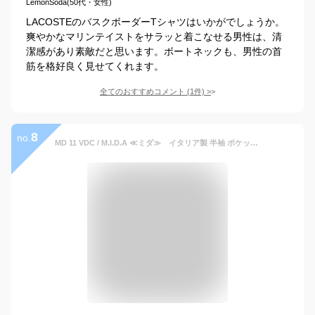
LemonSoda(50代・女性)
LACOSTEのバスクボーダーTシャツはいかがでしょうか。
爽やかなマリンテイストをサラッと着こなせる男性は、清
潔感があり素敵だと思います。ボートネックも、男性の首
筋を格好良く見せてくれます。
全てのおすすめコメント
(
1
件)
>
8
no.
MD 11 VDC / M.I.D.A ≪ミダ≫ イタリア製 半袖 ポケット付き Tシャツ イタリアブランド 春夏 メンズ コットン100％ 綿100％ ≪ハンドペイント加工 紺 ネイビー アーミーグリーン≫【送料無料】13000-KBK