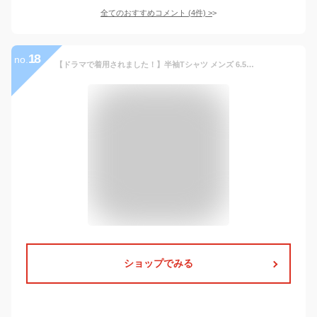
全てのおすすめコメント
(
4
件)
>
18
no.
【ドラマで着用されました！】半袖Tシャツ メンズ 6.5オンス コットン ワンポイント 刺繍 Tシャツ ブラック 黒 ホワイト 白 ピンク グリーン カーキ ブルー 青 IN-1114S tシャツ トップス 半袖 夏 ロゴ 綿 アメカジ 無地 インクルーシブ In’crewsive|slz|
ショップでみる