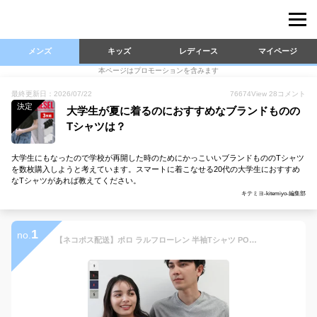
メンズ
キッズ
レディース
マイページ
本ページはプロモーションを含みます
最終更新日：2026/07/22
76674
View
28
コメント
決定
大学生が夏に着るのにおすすめなブランドものの
Tシャツは？
大学生にもなったので学校が再開した時のためにかっこいいブランドもののTシャツ
を数枚購入しようと考えています。スマートに着こなせる20代の大学生におすすめ
なTシャツがあれば教えてください。
キテミヨ-kitemiyo-編集部
1
no.
【ネコポス配送】ポロ ラルフローレン 半袖Tシャツ POLO RALPH LAUREN ワンポイント Vネック 半袖Tシャツ メンズ レディース ブラック 黒 ホワイト 白 ネイビー 紺 グレー ブランド ボーイズ ウェア トップス Vネック シンプル|slz|