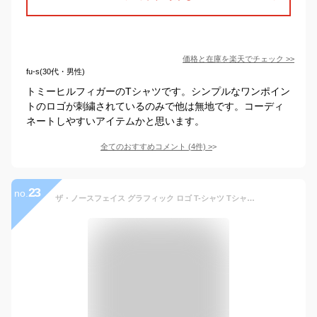
価格と在庫を
楽天
でチェック
>>
fu-s(30代・男性)
トミーヒルフィガーのTシャツです。シンプルなワンポイン
トのロゴが刺繍されているのみで他は無地です。コーディ
ネートしやすいアイテムかと思います。
全てのおすすめコメント
(
4
件)
>
23
no.
ザ・ノースフェイス グラフィック ロゴ T-シャツ Tシャツ THE NORTH FACE GRAPHIC TEE NF0A498H (ホワイト, L) [並行輸入品]