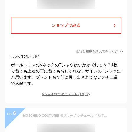
ショップでみる
価格と在庫を
楽天
でチェック
>>
ちゃゆ(50代・女性)
ポールスミスのVネックのTシャツはいかがでしょう？1枚
で着ても上着の下に着てもおしゃれなデザインのTシャツだ
と思います。ブランド名が前に押し出されてないのも上品
で素敵です。
全てのおすすめコメント
(
1
件)
>
6
no.
MOSCHINO COUTURE! モスキーノ クチュール 半袖 Tシャツ A0705 5240 A0701 2041 メンズ カットソー ロゴT クルーネック コットン カラー3色