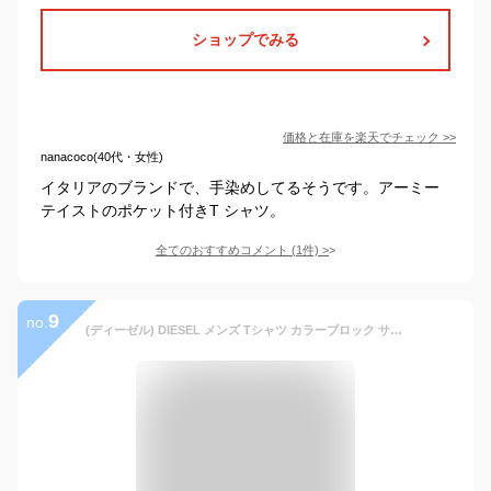
ショップでみる
価格と在庫を
楽天
でチェック
>>
nanacoco(40代・女性)
イタリアのブランドで、手染めしてるそうです。アーミー
テイストのポケット付きT シャツ。
全てのおすすめコメント
(
1
件)
>
9
no.
(ディーゼル) DIESEL メンズ Tシャツ カラーブロック サステナブル A038410GRAM 3XL メロングリーン 5JGA