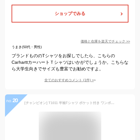
ショップでみる
価格と在庫を
楽天
でチェック
>>
うまき(50代・男性)
ブランドもののTシャツをお探しでしたら、こちらの
CarharttカーハートＴシャツはいかがでしょうか。こちらな
ら大学生向きでサイズも豊富でお勧めですよ。
全てのおすすめコメント
(
1
件)
>
20
no.
[チャンピオン] T1011 半袖Tシャツ ポケット付き ワンポイントロゴ C5-B303 メンズ ブラック 日本 M (日本サイズM相当)