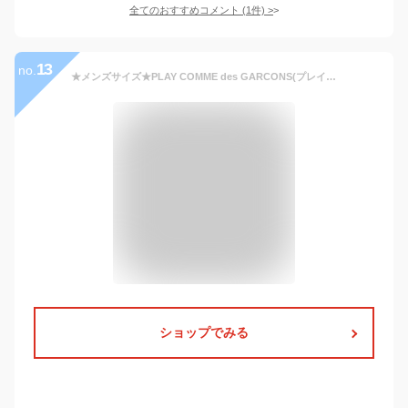
全てのおすすめコメント
(
1
件)
>
13
no.
★メンズサイズ★PLAY COMME des GARCONS(プレイ コムデギャルソン) 『ブラック・ハートワッペン・Tシャツ』【MEN’S】【ホワイト】【日本製】【新品】【AZ-T064】
ショップでみる