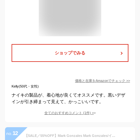
ショップでみる
価格と在庫を
Amazon
でチェック
>>
Kelly(50代・女性)
ナイキの製品が、着心地が良くてオススメです。黒いデザ
インが引き締まって見えて、かっこいいです。
全てのおすすめコメント
(
1
件)
>
12
no.
【SALE／55%OFF】Mark Gonzales Mark Gonzales/イラストプリントハーフスリーブカットソー シフォン カットソー Tシャツ ブラック ホワイト