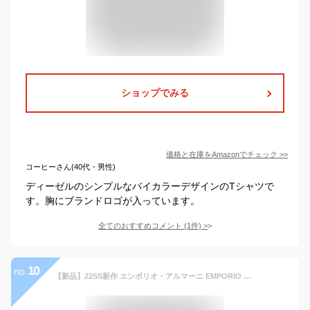
ショップでみる
価格と在庫を
Amazon
でチェック
>>
コーヒーさん(40代・男性)
ディーゼルのシンプルなバイカラーデザインのTシャツで
す。胸にブランドロゴが入っています。
全てのおすすめコメント
(
1
件)
>
10
no.
【新品】22SS新作 エンポリオ・アルマーニ EMPORIO ARMANI メンズ Ｔシャツ ブランドロゴ ブランド Tシャツ 8N1TL7 1JHWZ 0999 NERO