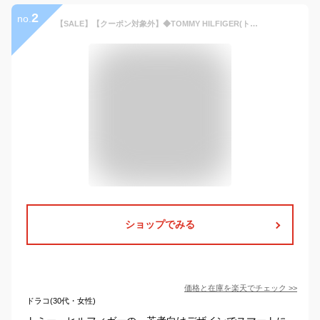
2
no.
【SALE】【クーポン対象外】◆TOMMY HILFIGER(トミー ヒルフィガー)Basic Cotton Core Flag◆ブランド Tシャツ ワンポイント メンズ レディース カップル クルーネック 半袖 Tシャツ ルームウェア 部屋着 トップス 夏 夏服 綿 ホワイト グレー ネイビー 大きい S-XXL
ショップでみる
価格と在庫を
楽天
でチェック
>>
ドラコ(30代・女性)