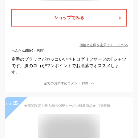
ショップでみる
価格と在庫を
楽天
でチェック
>>
べんたん(50代・男性)
定番のブラックがカッコいいペトログリフサーフのTシャツ
です。胸のロゴがワンポイントでお洒落でオススメしま
す。
全てのおすすめコメント
(
3
件)
>
15
no.
★期間限定！最大20％OFFクーポン対象商品★ 【送料無料】Hanes(へインズ) ビーフィー ヘビーウエイト ポケット Tシャツ パックT 1パック カットソー ショートスリーブ メンズ レディース 【コンビニ受取対応商品】