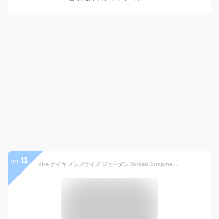
11
no.
nike ナイキ メンズサイズ ジョーダン Jordan Jumpman Box T-Shirt（Black/White/Black） Tシャツ 半袖トップス [並行輸入品]