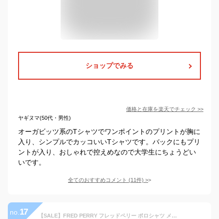
ショップでみる
価格と在庫を
楽天
でチェック
>>
ヤギヌマ(50代・男性)
オーガビッツ系のTシャツでワンポイントのプリントが胸に
入り、シンプルでカッコいいTシャツです。バックにもプリ
ントが入り、おしゃれで控えめなので大学生にちょうどい
いです。
全てのおすすめコメント
(
11
件)
>
17
no.
【SALE】FRED PERRY フレッドペリー ポロシャツ メンズ アパレル 綿100% コットン 無地 おしゃれ ゴルフ 紳士 ビジネス ビジカジ クールビズ 男女兼用 無地 ロゴ ワンポイント ブランド 男性 紳士 プレゼント プチギフト 誕生日プレゼント 彼氏 父 息子 ギフト 記念日