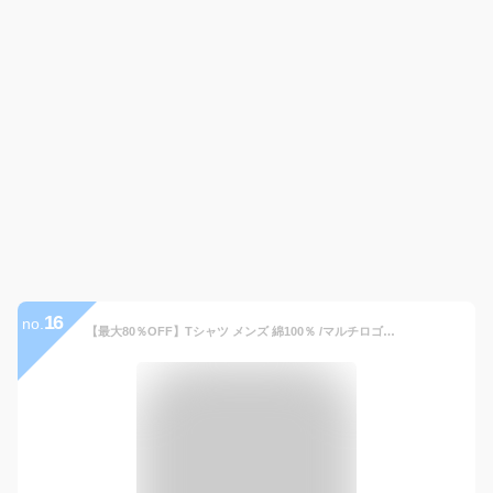
16
no.
【最大80％OFF】Tシャツ メンズ 綿100％ /マルチロゴパターンTシャツ/ コットン 大人 おしゃれ ロゴ ティーシャツ バックプリント ワンポイント メンズtシャツ 白tシャツ 半袖 春 夏 夏服 春服 クルーネック