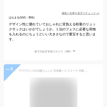
価格と在庫を
楽天
でチェック
>>
はなまる(50代・男性)
デザイン性に優れていておしゃれに背負える軽量のリュッ
クサックはいかがでしょうか。１泊のフェスに必要な荷物
を入れるのにちょうどいい大きさなので重宝すると思いま
す。
全てのおすすめコメント（3件）
5
no.
ワワワワンコの犬顔リュック 日本製 ハンドメード 犬柄 バッグ フレンチブルドッグ グッズ 雑貨 ナイロンバッグ メンズ レディース 大容量