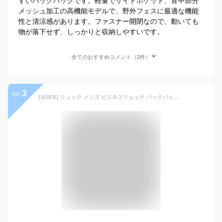
すいバックパックです。軽量でサイドポケット、背中部分
メッシュ加工の高機能モデルで、野外フェスに最適な機能
性と清涼感があります。ファスナー開閉なので、動いても
物が落下せず、しっかりと収納しやすいです。
全てのおすすめコメント（2件）
3
no.
[AISFA] リュック メンズ ビジネスリュック バックパック改良 防水リュックサック PC ビジネス ラップトップバック 大容量 bag 30L USB充電機能付き A4収納 多いポケット 多機能 通気性 アウトドア 旅行 防水 耐衝撃 人気 通勤 通学 男女兼用