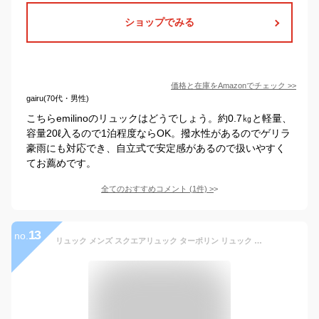
ショップでみる
価格と在庫を
Amazon
でチェック
>>
gairu(70代・男性)
こちらemilinoのリュックはどうでしょう。約0.7㎏と軽量、
容量20ℓ入るので1泊程度ならOK。撥水性があるのでゲリラ
豪雨にも対応でき、自立式で安定感があるので扱いやすく
てお薦めです。
全てのおすすめコメント
(
1
件)
>
13
no.
リュック メンズ スクエアリュック ターポリン リュック 撥水加工 防水 リュックサック 大容量 ボックス ナイロン リュック 通学 通勤 パソコン PC 大きめ おしゃれ デイパック バックパック 耐水 アウトドア 黒 ブラック A4 スクエア型 軽い 軽量 入学 進学 人気 送料無料