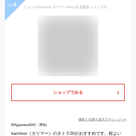
9
no.
リュック karrimor カリマー tatra 20 正規品 リュックサック デイパック バックパック 20L メンズ レディース 男女兼用 ブラック 軽量 機能的 旅行 登山 ハイキング 通学 通勤 雨蓋 タトラ20
ショップでみる
価格と在庫を
楽天
でチェック
>>
RRgypsies(60代・男性)
karrimor（カリマー）のタトラ20がおすすめです。程よい