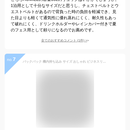
1泊用として十分なサイズだと思うし、チェストベルトとウ
エストベルトがあるので背負った時の負担を軽減でき、見
た目よりも軽くて通気性に優れ蒸れにくく、耐久性もあっ
て破れにくく、ドリンクホルダーやレインカバー付きで夏
のフェス用として頼りになるのでお薦めです。
全てのおすすめコメント
(
1
件)
>
7
no.
バックパック 機内持ち込み サイズ おしゃれ ビジネスリュック リュック 大容量 メンズ アウトドア 旅行 2泊 パソコンリュック リュックサック 撥水 防水 軽量 15.6 usbポート 自転車 高級 通勤 キャンプ 軽い 一泊 ノートpc