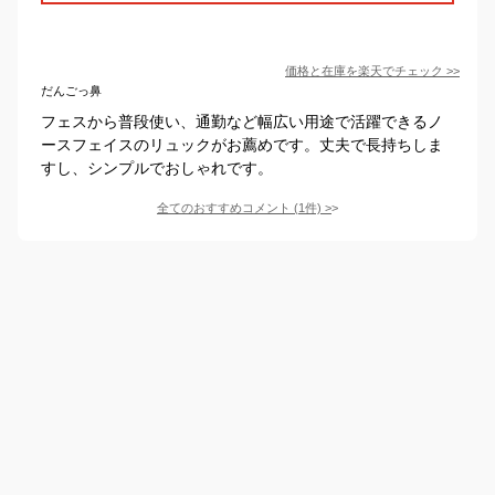
価格と在庫を
楽天
でチェック
>>
だんごっ鼻
フェスから普段使い、通勤など幅広い用途で活躍できるノ
ースフェイスのリュックがお薦めです。丈夫で長持ちしま
すし、シンプルでおしゃれです。
全てのおすすめコメント
(
1
件)
>