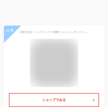
4
no.
【楽天1位】 バックパック 大容量 リュック レディース 通勤 通学 女子 リュック メンズ リュックサック 女子 大学生 旅行 出張 PCバック 軽量 ビジネスリュック 多機能 撥水 イヤホン穴 男女兼用 アウトドア ギフト プレゼント
ショップでみる