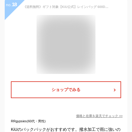
18
no.
《送料無料》ギフト対象【KiU公式】レインバッグ 600D バックパック【撥水 ユニセックス メンズ レディース 男女兼用 リュック おしゃれ シューズ収納ポケット 靴 サイドファスナー 背面メッシュ 防水 無地】
ショップでみる
価格と在庫を
楽天
でチェック
>>
RRgypsies(60代・男性)
KiUのバックパックがおすすめです。撥水加工で雨に強いの