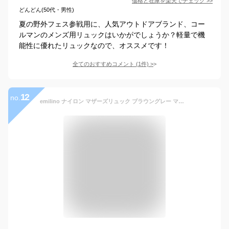
価格と在庫を
楽天
でチェック
>>
どんどん(50代・男性)
夏の野外フェス参戦用に、人気アウトドアブランド、コー
ルマンのメンズ用リュックはいかがでしょうか？軽量で機
能性に優れたリュックなので、オススメです！
全てのおすすめコメント
(
1
件)
>
12
no.
emilino ナイロン マザーズリュック ブラウングレー マザーズバッグ 20L ナイロンバッグ 背面ポケット ワンタッチ脱着 大容量 軽量 撥水 防水 バックパック リュック レディース 男女兼用 ユニセックス リュックサック