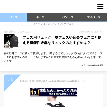
メンズ
キッズ
レディース
マイページ
本ページはプロモーションを含みます
最終更新日：2026/07/10
3586
View
42
コメント
決定
フェス用リュック｜夏フェスや音楽フェスにと使
える機能性抜群なリュックのおすすめは？
夏の野外フェスに初めて参加します。1泊するのでリュックでいきたいのですが、フ
ェスにおすすめのリュックありますか？軽量で機能性のあるものがいいなと思って
います。
キテミヨ-kitemiyo-編集部
1
no.
【 楽天1位 圧倒的な軽さ0.74kg 雑誌GetNavi掲載 】 ビジネスリュック メンズ 薄型 軽量 防水 3WAY 通勤 スーツ リュックサック バックパック ビジネス リュック カバン PC パソコン ビジネスバッグ 15.6インチ ブラック 黒 父の日 A4 20L crbelte ラッピング無料