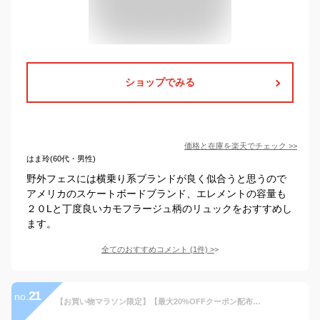
ショップでみる
価格と在庫を
楽天
でチェック
>>
はま玲(60代・男性)
野外フェスには横乗り系ブランドが良く似合うと思うので
アメリカのスケートボードブランド、エレメントの容量も
２０Lと丁度良いカモフラージュ柄のリュックをおすすめし
ます。
全てのおすすめコメント
(
1
件)
>
21
no.
【お買い物マラソン限定】【最大20%OFFクーポン配布中】BEN DAVIS ベンデイビス リュック 大容量 黒 撥水加工 レディース メンズ シンプル バッグ デイパック バックパック BDW-8300 リュック 鞄 軽量 コンパクト 2023 春夏 新作【返品・交換不可】