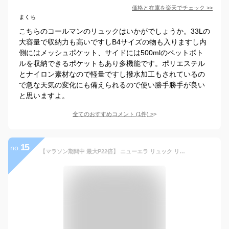
価格と在庫を
楽天
でチェック
>>
まくち
こちらのコールマンのリュックはいかがでしょうか。33Lの
大容量で収納力も高いですしB4サイズの物も入りますし内
側にはメッシュポケット、サイドには500mlのペットボト
ルを収納できるポケットもあり多機能です。ポリエステル
とナイロン素材なので軽量ですし撥水加工もされているの
で急な天気の変化にも備えられるので使い勝手勝手が良い
と思いますよ。
全てのおすすめコメント
(
1
件)
>
15
no.
【マラソン期間中 最大P22倍】 ニューエラ リュック リュックサック バッグ デイパック 27L 大容量 NEWERA Light Pack ライトパック メンズ レディース キッズ ポイント10倍 送料無料 あす楽 誕生日プレゼント ギフト ラッピング無料 通勤 通学 ビジネスリュック 母の日