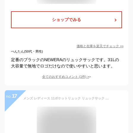
ショップでみる
価格と在庫を
楽天
でチェック
>>
べんたん(50代・男性)
定番のブラックのNEWERAのリュックサックです。31Lの
大容量で無地でロゴだけなので使いやすいと思います。
全てのおすすめコメント
(
1
件)
>
17
no.
メンズ レディース 11ポケットリュック リュックサック デイパック バックパック バッグ 鞄 15L ユニバーサルオーバーオール UNIVERSAL OVERALL VVUVO-003A