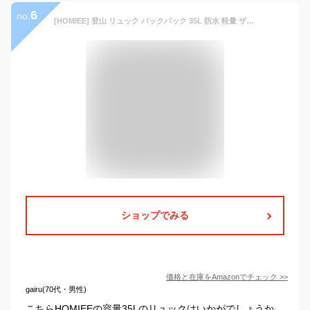
6
no.
[HOMIEE] 登山 リュック バックパック 35L 防水 軽量 ザック レインカバー付き リュックサック メンズ YKKファスナー 給水システム付き 大容量 荷物ベルト付き レディース 防災 旅行 キャンプ 釣り ハイキング 遠足 アウトドア トレッキング
ショップでみる
価格と在庫を
Amazon
でチェック
>>
gairu(70代・男性)
こちらHOMIEEの容量35Lのリュックはいかがでしょうか。