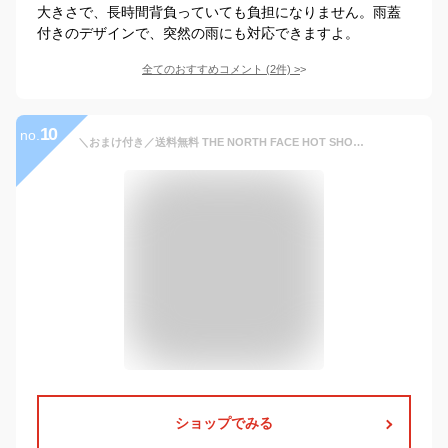
大きさで、長時間背負っていても負担になりません。雨蓋
付きのデザインで、突然の雨にも対応できますよ。
全てのおすすめコメント
(
2
件)
>
10
no.
＼おまけ付き／送料無料 THE NORTH FACE HOT SHOT ザノースフェイス 韓国正規品 28l リュック バッグ かばん 大容量 大型 学生 通学 通勤 旅行 メンズ レディース 大人 おしゃれ ホットショット マザーズバッグ【レビューキャンペーン】
ショップでみる