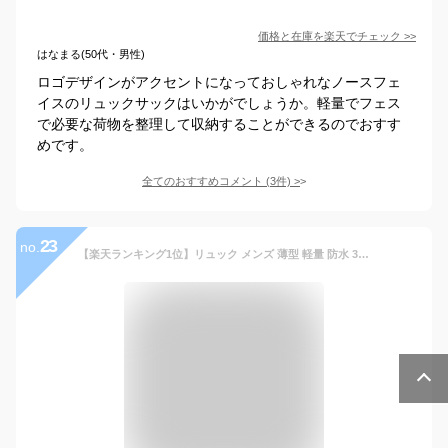
価格と在庫を
楽天
でチェック
>>
はなまる(50代・男性)
ロゴデザインがアクセントになっておしゃれなノースフェ
イスのリュックサックはいかがでしょうか。軽量でフェス
で必要な荷物を整理して収納することができるのでおすす
めです。
全てのおすすめコメント
(
3
件)
>
23
no.
【楽天ランキング1位】リュック メンズ 薄型 軽量 防水 3WAY A4 サイズ ノートPC 17インチ USB 通勤 通学 出張 旅行 収納 パソコン バックパック リュックサック ブラック 黒 PC 大容量 送料無料 ビジネスリュック ビジネスバッグ ギフト プレゼント クリスマス