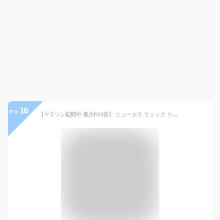
16
no.
【マラソン期間中 最大P23倍】 ニューエラ リュック リュックサック NEWERA バッグ デイパック 31L メンズ レディース キッズ P10倍 送料無料 あす楽 誕生日プレゼント ギフト ラッピング無料 大容量 バックパック スポーツバッグ 黒 高校生 おしゃれ カバン 母の日