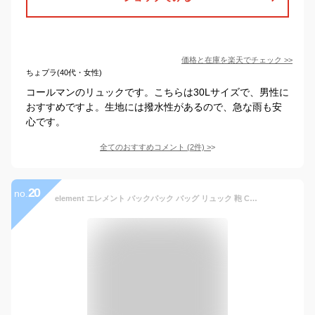
価格と在庫を
楽天
でチェック
>>
ちょプラ(40代・女性)
コールマンのリュックです。こちらは30Lサイズで、男性に
おすすめですよ。生地には撥水性があるので、急な雨も安
心です。
全てのおすすめコメント
(
2
件)
>
20
no.
element エレメント バックパック バッグ リュック 鞄 Camden Elite Backpack 20LAE022-959 スケート スケボー