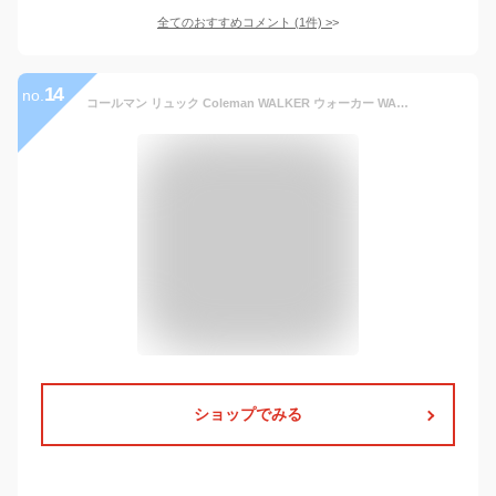
全てのおすすめコメント
(
1
件)
>
14
no.
コールマン リュック Coleman WALKER ウォーカー WALKER33 ウォーカー33 リュックサック デイパック バックパック 33L B4 普段使い タウン デイリー 通学 通勤 旅行 トレッキング アウトドア 大容量 ブランド メンズ レディース 男女兼用 撥水 鞄
ショップでみる