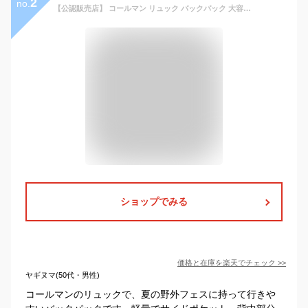
2
no.
【公認販売店】 コールマン リュック バックパック 大容量 33L coleman ウォーカー33 メンズ レディース 通学 スクールバッグ 高校生 中学生 リュックサック 防災リュック 撥水 おしゃれ 軽量 軽い 大人 30L以上 CBB7031
ショップでみる
価格と在庫を
楽天
でチェック
>>
ヤギヌマ(50代・男性)
コールマンのリュックで、夏の野外フェスに持って行きや