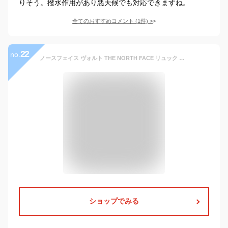
りそう。撥水作用があり悪天候でも対応できますね。
全てのおすすめコメント
(
1
件)
>
22
no.
ノースフェイス ヴォルト THE NORTH FACE リュック バックパック デイパック メンズ レディース 27L 軽量 大容量 通勤 通学 キャンプ アウトドア ブランド プレゼント 黒色 ブラック VAULT NF0A3VY2
ショップでみる