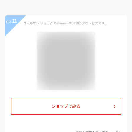
11
no.
コールマン リュック Coleman OUTBIZ アウトビズ OUTBIZ SMART リュックサック デイパック バックパック ビジネスリュック 25L アウトビズスマート B4 軽量 アウトドア ブランド メンズ レディース 男女兼用 普段使い 通学 通勤 ビジネス 旅行 PC収納 OUTBIZSMART
ショップでみる