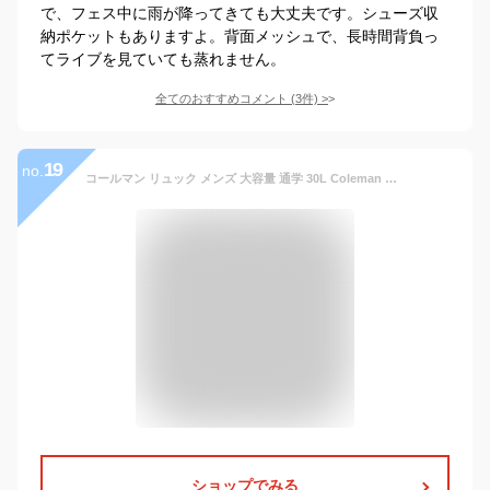
で、フェス中に雨が降ってきても大丈夫です。シューズ収
納ポケットもありますよ。背面メッシュで、長時間背負っ
てライブを見ていても蒸れません。
全てのおすすめコメント
(
3
件)
>
19
no.
コールマン リュック メンズ 大容量 通学 30L Coleman リュックサック レディース AITHRIA エスリア AITHRIA30 デイパック バックパック エスリア30 B4 アウトドア ブランド 男女兼用 男性 女性 大人 通勤 男子 女子 中学生 高校生 大学生 旅行 トレッキング 撥水 PC収納
ショップでみる