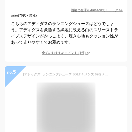
価格と在庫を
Amazon
でチェック
>>
gairu(70代・男性)
こちらのアディダスのランニングシューズはどうでしょ
う。アディダスを象徴する黒地に映える白のスリーストラ
イプスデザインがかっこよく、履き心地もクッション性が
あって走りやすくてお薦めです。
全てのおすすめコメント
(
1
件)
>
5
no.
[アシックス] ランニングシューズ JOLT 4 メンズ 020(メトロポリス/ホワイト) 26.0 cm 2E