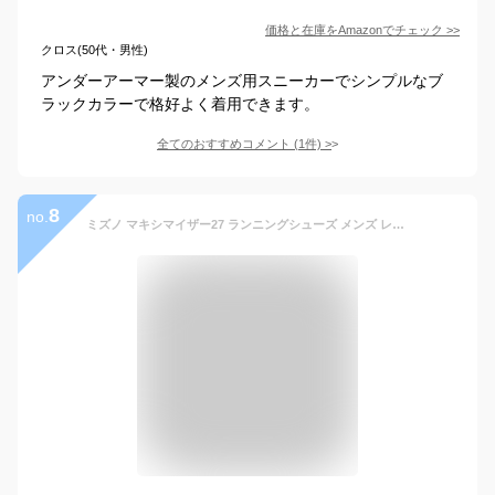
価格と在庫を
Amazon
でチェック
>>
クロス(50代・男性)
アンダーアーマー製のメンズ用スニーカーでシンプルなブ
ラックカラーで格好よく着用できます。
全てのおすすめコメント
(
1
件)
>
8
no.
ミズノ マキシマイザー27 ランニングシューズ メンズ レディース キッズ スニーカー MIZUNO K1GA2500 K1GA2501 K1GA2502 MAXIMIZER27 幅広 3E ランニング ジョギング マラソン プレゼント 実用的