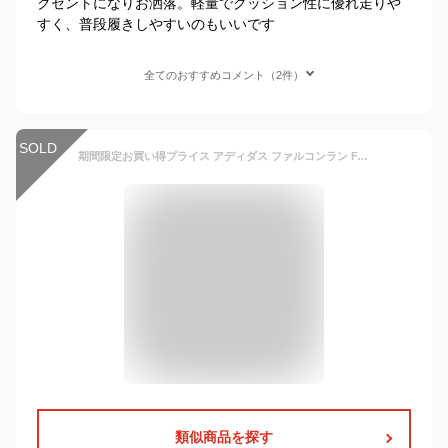
クセントになりお洒落。軽量でクッション性に優れ走りや
すく、普段履きしやすいのもいいです
全てのおすすめコメント（2件）
SOLD
期間限定お買い得プライス アディダス ファルコンラン FALCONRUN M ランニングシューズ メンズ シューズ 靴 くつ 新作 通学 通学靴 黒靴 ブラック 通勤 黒スニーカー 通勤靴 DBG95 adidas F36199 F36200 F36202 G28970 G28971
類似商品を探す