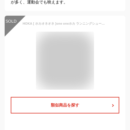
が多く、運動会でも映えます。
SOLD
HOKA [ ホカオネオネ ]one oneホカ ランニングシューズ メンズ レギュラー幅 マッハ 5 M MACH 5 スニーカー 厚底 陸上 スポーツ 1127893-BCSTL ブラック／キャスターロック BLACK/CASTLEROCK 9.5D (27.5cm) [並行輸入品]
類似商品を探す