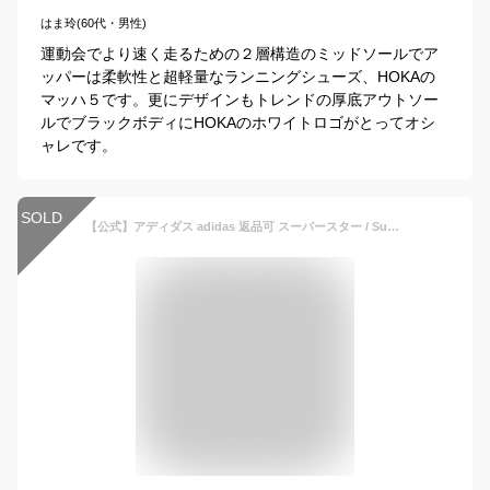
はま玲(60代・男性)
運動会でより速く走るための２層構造のミッドソールでア
ッパーは柔軟性と超軽量なランニングシューズ、HOKAの
マッハ５です。更にデザインもトレンドの厚底アウトソー
ルでブラックボディにHOKAのホワイトロゴがとってオシ
ャレです。
SOLD
【公式】アディダス adidas 返品可 スーパースター / Superstar オリジナルス メンズ レディース シューズ・靴 スニーカー 黒 ブラック EG4959 bksk ローカット MAOR