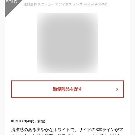
SOLD
送料無料 スニーカー アディダス メンズ adidas ADIPACE VS アディペース ローカット 3本ライン カジュアル シューズ 靴 21%off DA9997 B74317 B74494 B74493
類似商品を探す
KUMIKAN(40代・女性)
清潔感のある爽やかなホワイトで、サイドの3本ラインがア