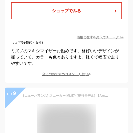
ショップでみる
価格と在庫を
楽天
でチェック
>>
ちょプラ(40代・女性)
ミズノのマキシマイザーお勧めです。格好いいデザインが
揃っていて、カラーも色々ありますよ。軽くて幅広で走り
やすいです。
全てのおすすめコメント
(
1
件)
>
9
no.
[ニューバランス] スニーカー ML574(現行モデル) 【Amazon.co.jp限定カラーあり】 10_グレー/オレンジ(MDG) Amazon.co.jp限定カラー 22.5 cm D