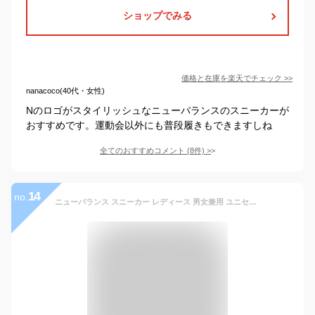
ショップでみる
価格と在庫を
楽天
でチェック
>>
nanacoco(40代・女性)
Nのロゴがスタイリッシュなニューバランスのスニーカーが
おすすめです。運動会以外にも普段履きもできますしね
全てのおすすめコメント
(
8
件)
>
14
no.
ニューバランス スニーカー レディース 男女兼用 ユニセックス 靴 白 ホワイト 軽量 軽い シンプル おしゃれ コート 大きいサイズ 通勤 通学 new balance CT30 NB