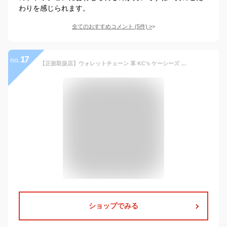
わりを感じられます。
全てのおすすめコメント
(
5
件)
>
17
no.
【正規取扱店】ウォレットチェーン 革 KC’s ケーシーズ ケイシイズ 長財布 財布 ウォレット に 本革 レザー ウォレットレーン WALLETREIN 牛革 丸レース ハンドメイド レザーチェーン ウォレットロープ 〔メール便可〕【売れ筋】 05P03Sep16
ショップでみる