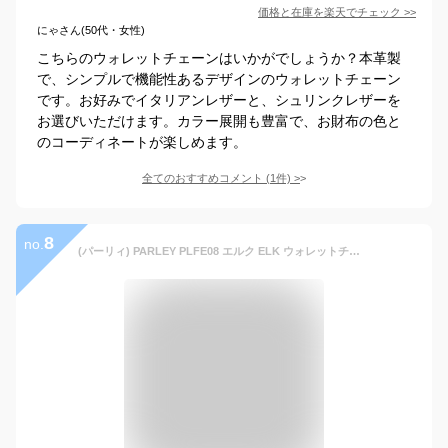
価格と在庫を
楽天
でチェック
>>
にゃさん(50代・女性)
こちらのウォレットチェーンはいかがでしょうか？本革製
で、シンプルで機能性あるデザインのウォレットチェーン
です。お好みでイタリアンレザーと、シュリンクレザーを
お選びいただけます。カラー展開も豊富で、お財布の色と
のコーディネートが楽しめます。
全てのおすすめコメント
(
1
件)
>
8
no.
(パーリィ) PARLEY PLFE08 エルク ELK ウォレットチェーン ナスカン 財布 紐 国産 本革 [日本製] (ネイビー)