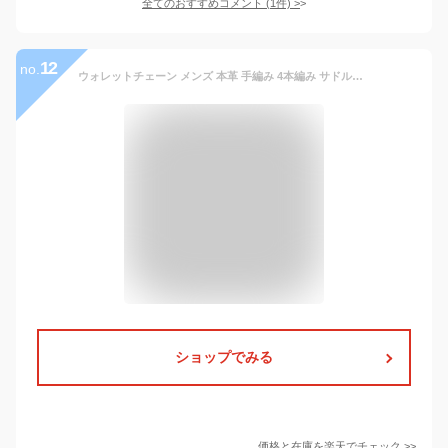
全てのおすすめコメント
(
1
件)
>
12
no.
ウォレットチェーン メンズ 本革 手編み 4本編み サドルレザー ウォレットロープ ハーレーカラー ブラック オレンジ 【メール便送料無料】 【 プレゼント ラッピング 誕生日 】 【あす楽】 wi004
ショップでみる
価格と在庫を
楽天
でチェック
>>