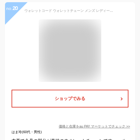
20
no.
ウォレットコード ウォレットチェーン メンズ レディース ユニセックス 本革 アンティーク 真鍮色 柔らかい ワックスコード 心材あり ナ
ショップでみる
価格と在庫を
au PAY マーケット
でチェック
>>
はま玲(60代・男性)