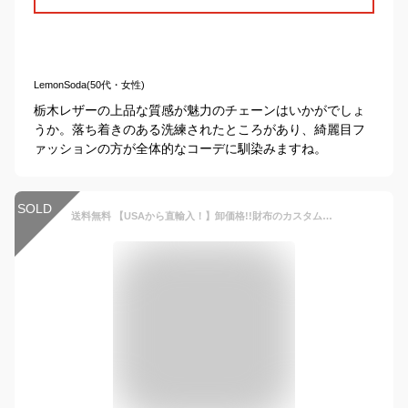
LemonSoda(50代・女性)
栃木レザーの上品な質感が魅力のチェーンはいかがでしょ
うか。落ち着きのある洗練されたところがあり、綺麗目フ
ァッションの方が全体的なコーデに馴染みますね。
SOLD
送料無料 【USAから直輸入！】卸価格!!財布のカスタムに！全3色☆牛革編み込みレザーウォレットチェーン/財布/本革 ウォレット/財布/本革ウォレットチェーン/レザーウォレットチェーン ギフト プレゼント