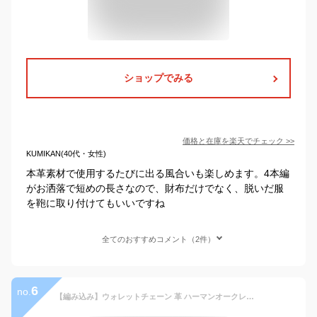
ショップでみる
価格と在庫を
楽天
でチェック
>>
KUMIKAN(40代・女性)
本革素材で使用するたびに出る風合いも楽しめます。4本編
がお洒落で短めの長さなので、財布だけでなく、脱いだ服
を鞄に取り付けてもいいですね
全てのおすすめコメント（2件）
6
no.
【編み込み】ウォレットチェーン 革 ハーマンオークレザー本革ウォレットチェーン/4本編み込み/長財布/財布/ウォレット/ライダースウォレット/レザーチェーン/ウォレットロープ/ウォレットレーン/【 レザーウォレット専門店 】