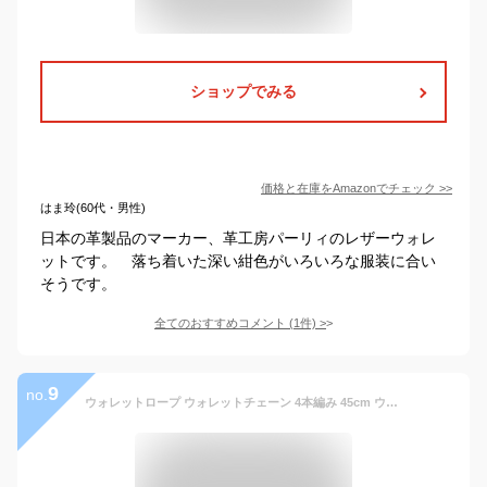
ショップでみる
価格と在庫を
Amazon
でチェック
>>
はま玲(60代・男性)
日本の革製品のマーカー、革工房パーリィのレザーウォレ
ットです。 落ち着いた深い紺色がいろいろな服装に合い
そうです。
全てのおすすめコメント
(
1
件)
>
9
no.
ウォレットロープ ウォレットチェーン 4本編み 45cm ウォレットループ 牛革 革 レザーコード レザーロープ ウォレット 革財布 ライダースウォレット バイカーズウォレット レザーウォレット アメカジ バイカー ファッション メンズ aruba アルバ（wc3927_45nof）