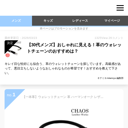
メンズ
キッズ
レディース
マイページ
本ページはプロモーションを含みます
最終更新日：2026/03/23
1325
View
26
コメント
決定
【30代メンズ】おしゃれに見える！革のウォレッ
トチェーンのおすすめは？
キレイ目な恰好にも似合う、革のウォレットチェーンを探しています。高級感があ
って、悪目立ちしないようなおしゃれなものが希望です！おすすめを教えて下さ
い。
キテミヨ-kitemiyo-編集部
1
no.
【一本革】ウォレットチェーン 革 ハーマンオーク レザー本革ウォレットチェーン / スタンダード/長財布/財布/ウォレット/ライダースウォレット/レザーチェーン/ウォレットロープ/ウォレットレーン/【 レザーウォレット専門店 】【売れ筋】