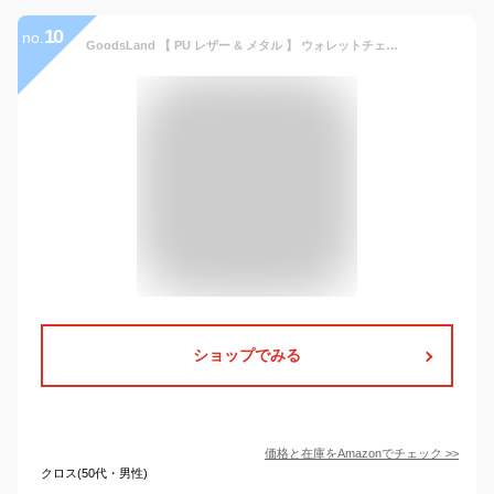
10
no.
GoodsLand 【 PU レザー & メタル 】 ウォレットチェーン ロング 革 おしゃれ メンズ 約60cm ナスカン カラビナ キーリング キーチェーン バイカー バイク 鍵 キーホルダー ひも 紐 財布 チェーン 落下防止 ストラップ 【 ドクロ 付き 】 GD-WLCHAIN-01-BR
ショップでみる
価格と在庫を
Amazon
でチェック
>>
クロス(50代・男性)