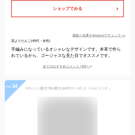
ショップでみる
価格と在庫を
Amazon
でチェック
>>
花よりだんご(40代・女性)
手編みになっているオシャレなデザインです。本革で作ら
れているから、ゴージャスな見た目でオススメです。
全てのおすすめコメント
(
3
件)
>
14
no.
《ポイント最大7倍&最大1600円クーポン》イルビゾンテ ウォレットチェーン IL BISONTE メンズ レザー 48cm 各色 C0789 | ブランド