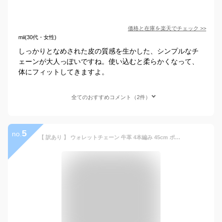
価格と在庫を
楽天
でチェック
>>
mii(30代・女性)
しっかりとなめされた皮の質感を生かした、シンプルなチ
ェーンが大人っぽいですね。使い込むと柔らかくなって、
体にフィットしてきますよ。
全てのおすすめコメント（2件）
5
no.
【 訳あり 】 ウォレットチェーン 牛革 4本編み 45cm ポスト投函 送料無料 / 本革 レザー4本編み ウォレットループ 革 ウォレットロープ ウォレットコード ウォレット ジュエリーアクセサリー メンズ アクセサリー ウォレットチェーン 革 ポイント消化