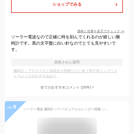
ショップでみる
価格と在庫を
楽天
でチェック
>>
ソーラー電波なので正確に時を刻んでくれるのが嬉しい腕
時計です。黒の文字盤に白い針なのでとても見やすいで
す。
回答された質問
腕時計｜アナログなど高校生が受験などに使う男子用メンズリス
トウォッチのおすすめは？
全てのおすすめコメント
(
26
件)
>
9
no.
ソーラー電波 腕時計 パーペチュアルカレンダー搭載 ソーラー 電波 ワールドタイム 電波 ソーラー 電波時計 ソーラー充電 腕時計 メンズ 男性用 時計 ブランド 高級ブランド スーツ/ビジネス ギフト プレゼント アナログ 時計 男性用 送料無料