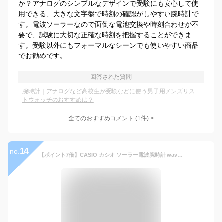
か？アナログのシンプルなデザインで受験にも安心して使
用できる、大きな文字盤で時刻の確認がしやすい腕時計で
す。電波ソーラーなので面倒な電池交換や時刻合わせが不
要で、試験に大切な正確な時刻を把握することができま
す。受験以外にもフォーマルなシーンでも使いやすい商品
でお勧めです。
回答された質問
腕時計｜アナログなど高校生が受験などに使う男子用メンズリス
トウォッチのおすすめは？
全てのおすすめコメント
(
1
件)
>
14
no.
【ポイント7倍】CASIO カシオ ソーラー電波腕時計 waveceptor 紳士用 電波時計 casio 腕時計 カシオ 正規品 ソーラー 電波腕時計 電波ソーラー腕時計 メンズ 男性 ブランド マルチバンド6 太陽光 電池交換不要 5気圧防水 防災 就職 入学