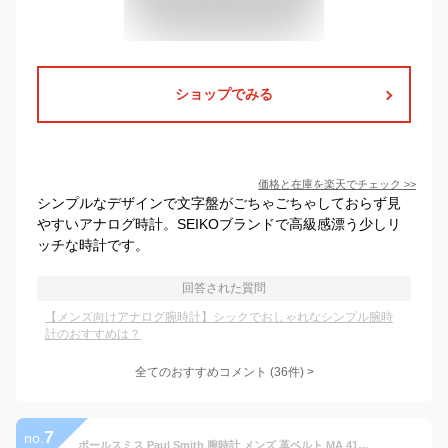
ショップでみる
価格と在庫を
楽天
でチェック
>>
シンプルなデザインで文字盤がごちゃごちゃしておらず見
やすいアナログ時計。SEIKOブランドで高級感漂う少しリ
ッチな時計です。
回答された質問
【メンズ向けアナログ腕時計】シックでおしゃれなシンプル腕時
計のおすすめは？
全てのおすすめコメント
(
36
件)
>
7
no.
ポールスミス Paul Smith 腕時計 メンズ 革ベルト MA 41mm レザー クラシック ブランド 人気 ウォッチ ギフト プレゼント P10051 P10052 P10053 P10056 P10057 P10091