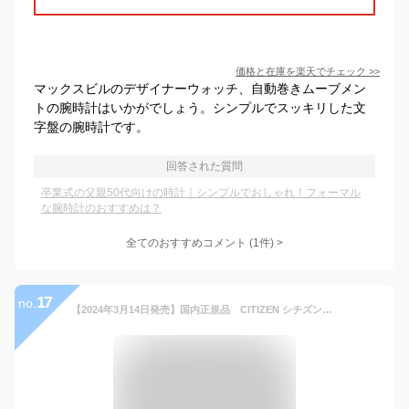
価格と在庫を
楽天
でチェック
>>
マックスビルのデザイナーウォッチ、自動巻きムーブメン
トの腕時計はいかがでしょう。シンプルでスッキリした文
字盤の腕時計です。
回答された質問
卒業式の父親50代向けの時計｜シンプルでおしゃれ！フォーマル
な腕時計のおすすめは？
全てのおすすめコメント
(
1
件)
>
17
no.
【2024年3月14日発売】国内正規品 CITIZEN シチズン EXCEED エクシード 薄型 エコ・ドライブ電波時計 ダイレクトフライト 腕時計 ウォッチ 男性 紳士 メンズ【CB1140-61L】