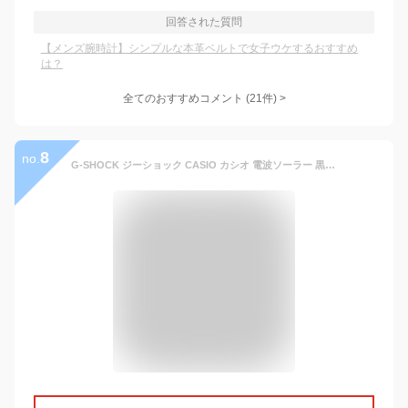
回答された質問
【メンズ腕時計】シンプルな本革ベルトで女子ウケするおすすめ
は？
全てのおすすめコメント
(
21
件)
>
8
no.
G-SHOCK ジーショック CASIO カシオ 電波ソーラー 黒 ブラック デジタル アナログ ブランド メンズ 腕時計 ブルー ネイビー 通勤 通学 プレゼント おすすめ