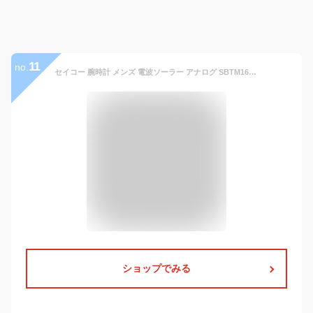
11
no.
セイコー 腕時計 メンズ 電波ソーラー アナログ SBTM167 SBTM169 SBTM170 SEIKO SELECTION 正規品
ショップでみる