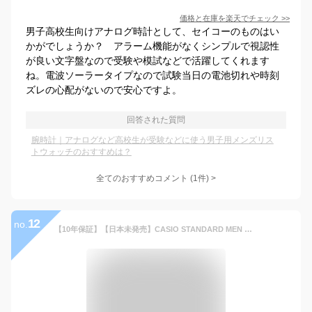
価格と在庫を
楽天
でチェック
>>
男子高校生向けアナログ時計として、セイコーのものはい
かがでしょうか？ アラーム機能がなくシンプルで視認性
が良い文字盤なので受験や模試などで活躍してくれます
ね。電波ソーラータイプなので試験当日の電池切れや時刻
ズレの心配がないので安心ですよ。
回答された質問
腕時計｜アナログなど高校生が受験などに使う男子用メンズリス
トウォッチのおすすめは？
全てのおすすめコメント
(
1
件)
>
12
no.
【10年保証】【日本未発売】CASIO STANDARD MEN カシオ スタンダード MTP-V004L 腕時計 時計 ブランド メンズ レディース キッズ 子供 男の子 女の子 チープカシオ チプカシ アナログ 軽量 日付 高級感 高見え レザー 革ベルト 海外モデル ギフト プレゼント