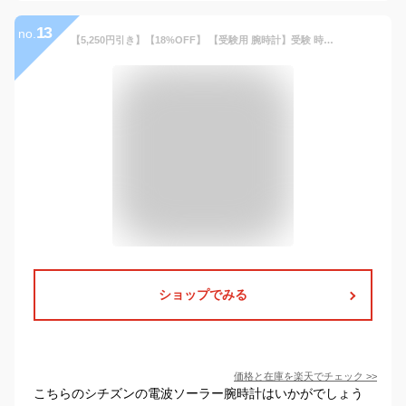
13
no.
【5,250円引き】【18%OFF】 【受験用 腕時計】受験 時計 シチズン ソーラー CITIZEN 受験 腕時計 メンズ レディース 人気 ソーラー電波 電波ソーラー腕時計 ソーラー 電波 メタル 金属 息子 娘 孫 子供 プレゼント アナログ シンプル 見やすい 受験生 試験 模試 会場 用
ショップでみる
価格と在庫を
楽天
でチェック
>>
こちらのシチズンの電波ソーラー腕時計はいかがでしょう