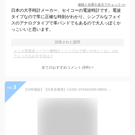
価格と在庫を
楽天
でチェック
>>
日本の大手時計メーカー、セイコーの電波時計です。電波
タイプなので常に正確な時刻がわかり。シンプルなフェイ
スのアナログタイプで革バンドでもあるので大人っぽくか
っこいいと思います。
回答された質問
メンズ用電波ソーラー腕時計｜シンプルで使いやすい！おしゃれ
ウォッチのおすすめは？
全てのおすすめコメント
(
9
件)
>
3
no.
【10年保証】【日本未発売】CASIO STANDARD MENS カシオ スタンダード MTP-V001GL.L 腕時計 時計 ブランド メンズ レディース キッズ 子供 男の子 女の子 チープカシオ チプカシ アナログ 薄型 軽量 ブラック 黒 海外モデル ギフト プレゼント