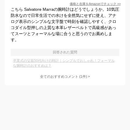
価格と在庫を
Amazon
でチェック
>>
こちら Salvatore Marraの腕時計はどうでしょうか。10気圧
防水なので日常生活での水けを全然気にせずに使え、アナ
ログ表示のシンプルな文字盤で時刻を確認しやすく、クロ
コダイル型押しの上質な本革レザーベルトで高級感があっ
てスーツとフォーマルな場に合うと思うのでお薦めしま
す。
回答された質問
卒業式の父親50代向けの時計｜シンプルでおしゃれ！フォーマル
な腕時計のおすすめは？
全てのおすすめコメント
(
1
件)
>