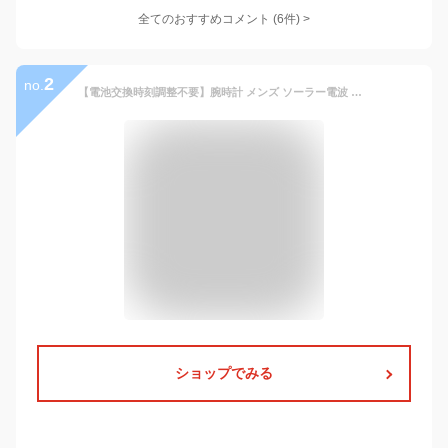
全てのおすすめコメント
(
6
件)
>
2
no.
【電池交換時刻調整不要】腕時計 メンズ ソーラー電波 革ベルト セイコー 時計 SEIKO 男性 定番 プレゼント おすすめ 人気 ブランド メタル レザー ベルト 夫 彼氏 恋人 ソーラー 電波 電波ソーラー 生活 防水 電波時計 電波腕時計 ビジネス 仕事 スーツ アナログ シンプル
ショップでみる