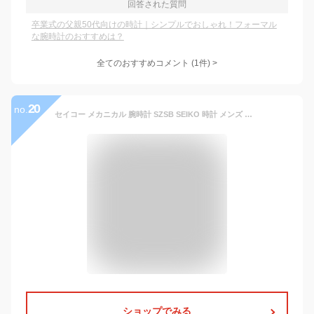
回答された質問
卒業式の父親50代向けの時計｜シンプルでおしゃれ！フォーマル
な腕時計のおすすめは？
全てのおすすめコメント
(
1
件)
>
20
no.
セイコー メカニカル 腕時計 SZSB SEIKO 時計 メンズ 男性 向け 限定 モデル 機械式 オートマ 自動巻き 裏 スケルトン 自動巻 人気 ブランド おすすめ 仕事 ビジネス フォーマル スーツ ワイシャツ おしゃれ 記念日 誕生日 プレゼント 日付 曜日 文字盤 シンプル
ショップでみる