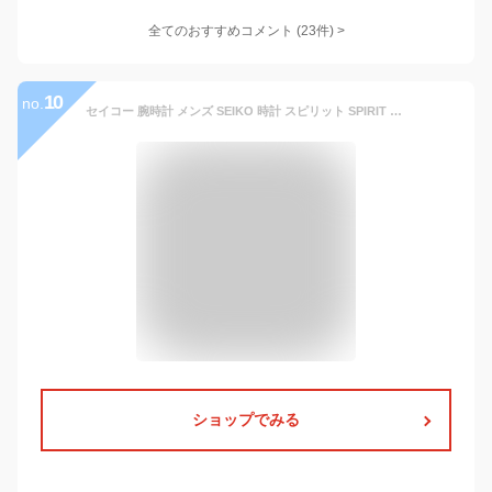
全てのおすすめコメント
(
23
件)
>
10
no.
セイコー 腕時計 メンズ SEIKO 時計 スピリット SPIRIT セイコー腕時計 SBTR ビジネス 仕事 スーツ クロノ クロノグラフ フォーマル 高級感 おしゃれ メタル 革 古希 還暦 米寿 成人 お祝い 記念 FAVSEIKO ギフト 応援 父の日 クリスマス
ショップでみる