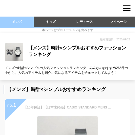
メンズ
キッズ
レディース
マイページ
本ページはプロモーションを含みます
最終更新日：2026/07/23
【メンズ】時計×シンプルおすすめファッション
ランキング
メンズの時計×シンプルの人気ファッションランキング。みんなのおすすめ268件の
中から、人気のアイテムを紹介。気になるアイテムをチェックしてみよう！
【メンズ】時計×シンプルおすすめランキング
1
no.
【10年保証】【日本未発売】CASIO STANDARD MENS カシオ スタンダード MW-240 腕時計 時計 ブランド メンズ レディース キッズ 子供 男の子 女の子 チープカシオ チプカシ アナログ 軽量 薄型 ビジネス ブラック 黒 金 青 白 海外モデル ギフト プレゼント