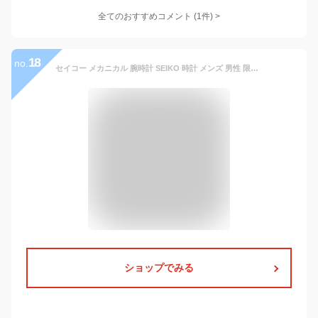
全てのおすすめコメント
(
1
件)
>
18
no.
セイコー メカニカル 腕時計 SEIKO 時計 メンズ 男性 限定 モデル 機械式 オートマ 自動巻き 裏 スケルトン 自動巻 ブランド 仕事 ビジネス フォーマル スーツ ワイシャツ 記念日 誕生日 プレゼント 日付 曜日 文字盤 青 シンプル 高級 感
ショップでみる