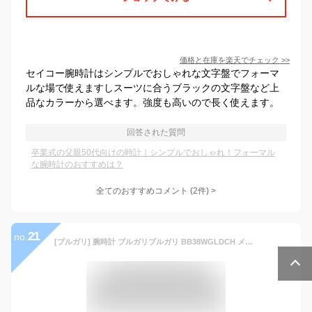
価格と在庫を
楽天
でチェック
>>
セイコー腕時計はシンプルでおしゃれな文字盤でフォーマ
ルな場で使えますしスーツに合うブラックの文字盤など上
品なカラーから選べます。強度も高いので長く使えます。
回答された質問
卒業式の父親50代向けの時計｜シンプルでおしゃれ！フォーマル
な腕時計のおすすめは？
全てのおすすめコメント
(
2
件)
>
21
no.
[ブルガリ] 腕時計 ブルガリブルガリ BB38WGLDCH メンズ ブラウン [並行輸入品]