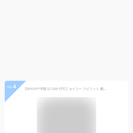
4
no.
【50%OFF半額 \27,500-円引】セイコー スピリット 腕時計 SEIKO 時計 SPIRIT SEIKO 腕時計 セイコー時計 メンズ ブラック SBTM169 メタル 正規品 ソーラー 電波 流通 限定 防水 シルバー 卒業 入学 就職 祝い 中学生 高校生 大学生 社会人 受験 母の日 観光 遠足 旅行