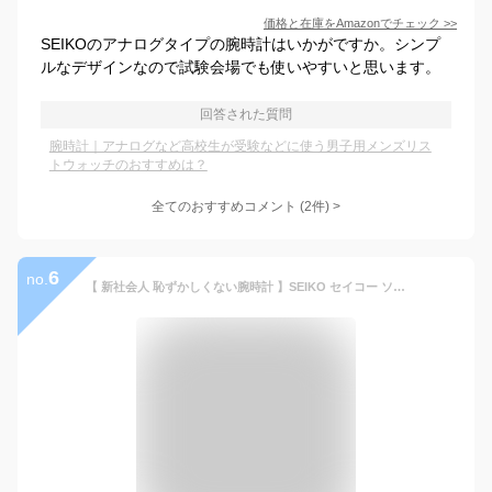
価格と在庫を
Amazon
でチェック
>>
SEIKOのアナログタイプの腕時計はいかがですか。シンプ
ルなデザインなので試験会場でも使いやすいと思います。
回答された質問
腕時計｜アナログなど高校生が受験などに使う男子用メンズリス
トウォッチのおすすめは？
全てのおすすめコメント
(
2
件)
>
6
no.
【 新社会人 恥ずかしくない腕時計 】SEIKO セイコー ソーラー 電波 電波ソーラー ソーラー電波 腕時計 時計 ブランド メンズ 大人 かっこいい アナログ シンプル メタル メタルバンド シルバー 男性 男子 仕事 ビジネス 日付 カレンダー 社会人 プレゼント 記念日