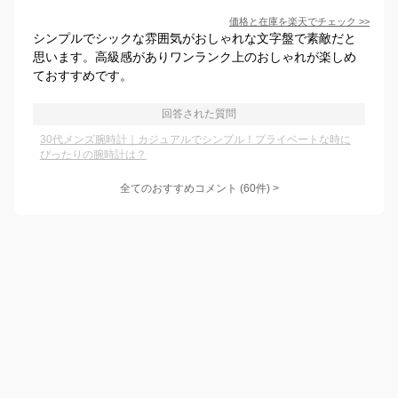
価格と在庫を
楽天
でチェック
>>
シンプルでシックな雰囲気がおしゃれな文字盤で素敵だと
思います。高級感がありワンランク上のおしゃれが楽しめ
ておすすめです。
回答された質問
30代メンズ腕時計｜カジュアルでシンプル！プライベートな時に
ぴったりの腕時計は？
全てのおすすめコメント
(
60
件)
>