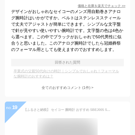
価格と在庫を
楽天
でチェック
>>
デザインがおしゃれなセイコーのメンズ用自動巻きアナロ
グ腕時計はいかがですか。ベルトはステンレススティール
で丈夫でアジャストが簡単にできます。シンプルな文字盤
で針が見やすい使いやすい腕時計です。文字盤の色は4色か
ら選べます。この中でブラックがおしゃれで50代男性に似
合うと思いました。このアナログ腕時計でしたら冠婚葬祭
のフォーマル用としても使えますのでおすすめします。
回答された質問
卒業式の父親50代向けの時計｜シンプルでおしゃれ！フォーマル
な腕時計のおすすめは？
全てのおすすめコメント
(
1
件)
>
19
no.
【ふるさと納税】 セイコー 腕時計 おすすめ SBEJ005 SEIKO プロスペックス メカニカル 3年保証 ／ 岩手県 雫石町 時計 ウォッチ ウオッチ 男性用 メンズ ビジネス フォーマル カジュアル 高級 プレゼント ギフト ブランド 父の日 成人祝い 社会人 記念日 お祝い 送料無料