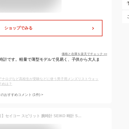
ショップでみる
価格と在庫を
楽天
でチェック
>>
腕時計です。軽量で薄型モデルで見易く、子供から大人ま
アナログなど高校生が受験などに使う男子用メンズリストウォッ
すめは？
てのおすすめコメント
(
1
件)
>
【50%OFF半額 \27,500-円引】セイコー スピリット 腕時計 SEIKO 時計 SPIRIT SEIKO 腕時計 セイコー時計 メンズ ブラック SBTM169 メタル 正規品 ソーラー 電波 流通 限定 防水 シルバー 卒業 入学 就職 祝い 中学生 高校生 大学生 社会人 受験 母の日 観光 遠足 旅行