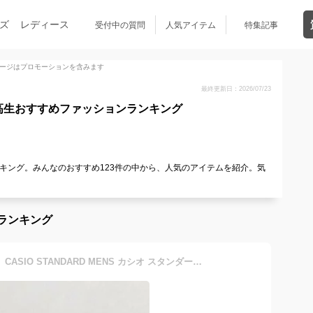
ズ
レディース
受付中の質問
人気アイテム
特集記事
ージはプロモーションを含みます
最終更新日：2026/07/23
高生おすすめファッションランキング
キング。みんなのおすすめ123件の中から、人気のアイテムを紹介。気
ランキング
【10年保証】【日本未発売】CASIO STANDARD MENS カシオ スタンダード MW-240 腕時計 時計 ブランド メンズ レディース キッズ 子供 男の子 女の子 チープカシオ チプカシ アナログ 軽量 薄型 ビジネス ブラック 黒 金 青 白 海外モデル ギフト プレゼント