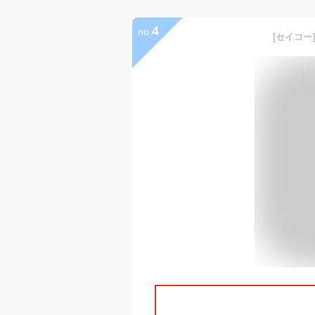
4
no.
[セイコー]