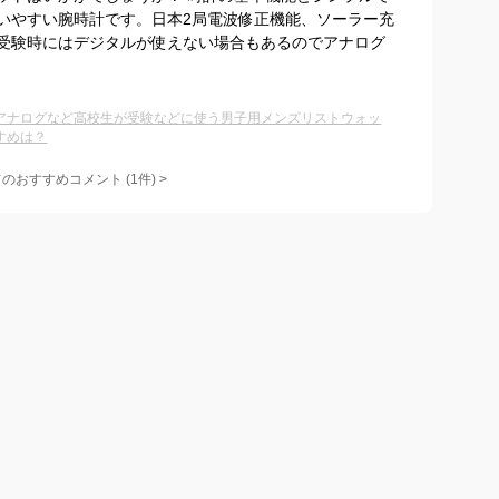
いやすい腕時計です。日本2局電波修正機能、ソーラー充
受験時にはデジタルが使えない場合もあるのでアナログ
アナログなど高校生が受験などに使う男子用メンズリストウォッ
すめは？
てのおすすめコメント
(
1
件)
>