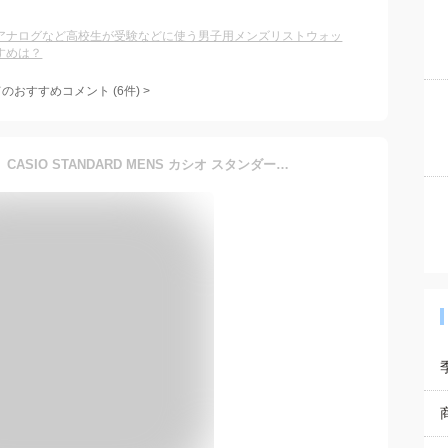
アナログなど高校生が受験などに使う男子用メンズリストウォッ
すめは？
てのおすすめコメント
(
6
件)
>
【10年保証】【日本未発売】CASIO STANDARD MENS カシオ スタンダード MTP-V001GL.L 腕時計 時計 ブランド メンズ レディース キッズ 子供 男の子 女の子 チープカシオ チプカシ アナログ 薄型 軽量 ブラック 黒 海外モデル ギフト プレゼント