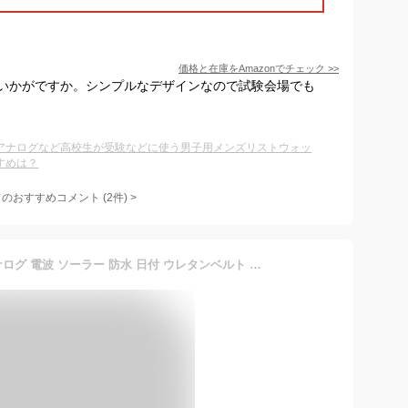
価格と在庫を
Amazon
でチェック
>>
はいかがですか。シンプルなデザインなので試験会場でも
アナログなど高校生が受験などに使う男子用メンズリストウォッ
すめは？
てのおすすめコメント
(
2
件)
>
[シチズン Q&Q] 腕時計 アナログ 電波 ソーラー 防水 日付 ウレタンベルト MD06-335 メンズ ブラック × ブルー