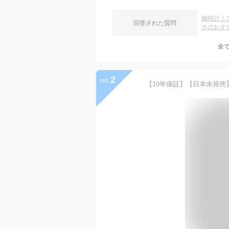
腕時計｜
回答された質問
チのおす
全
2
no.