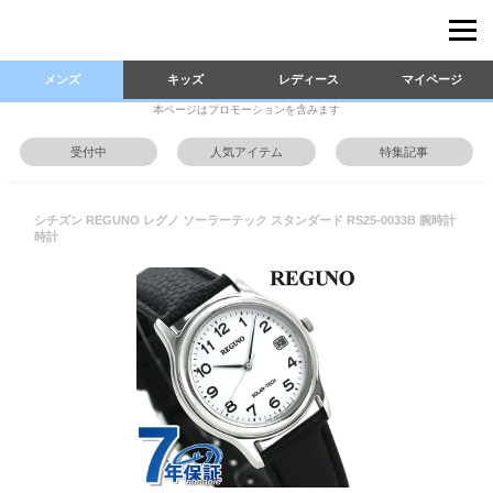
メンズ
キッズ
レディース
マイページ
本ページはプロモーションを含みます
受付中
人気アイテム
特集記事
シチズン REGUNO レグノ ソーラーテック スタンダード RS25-0033B 腕時計
時計