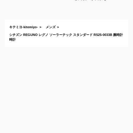
に使う男子用メンズ
リストウォッチのお
すすめは？
キテミヨ-kitemiyo-
メンズ
シチズン REGUNO レグノ ソーラーテック スタンダード RS25-0033B 腕時計
時計