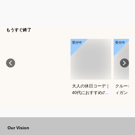
もうすぐ終了
受付中
受付中
大人の休日コーデ｜
クルーネ
40代におすすめのお
ィガン｜
しゃれな服装は？
気のおす
Our Vision