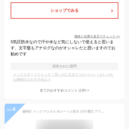
ショップでみる
価格と在庫を
楽天
でチェック
>>
5気圧防水なので汗や水など気にしないで使えると思いま
す、文字盤もアナログなのがオシャレだと思いますのでお
勧めです
回答された質問
メンズスポーツウォッチ｜安いのに丈夫でコスパいい！おしゃれ
な腕時計のおすすめは？
全てのおすすめコメント
(
1
件)
>
6
no.
腕時計 メンズ デジタル 50メートル防水 日付 曜日 アラーム LED表示 多機能付き 防水腕時計 スポーツウォッチ おしゃれ アウトドア デジタル腕時計 取扱説明書付き( 11-グリーン-ブラック)