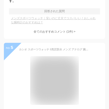
す。
回答された質問
メンズスポーツウォッチ｜安いのに丈夫でコスパいい！おしゃれ
な腕時計のおすすめは？
全てのおすすめコメント
(
1
件)
>
5
no.
カシオ スポーツウォッチ 5気圧防水 メンズ アナログ 腕時計 文字盤 見やすい アラビア数字 日付カレンダー おしゃれな ブラック 黒 (SD09P-7106BKWH) ランニングウォッチ カシオ CASIO 海外限定 日本未発売 マラソン ランニング 時計 アウトドアウォッチ