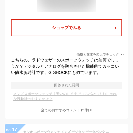
ショップでみる
価格と在庫を
楽天
でチェック
>>
こちらの、ラドウェザーのスポーツウォッチは如何でしょ
うか？デジタルとアナログを融合させた機能的でカッコい
い防水腕時計です。G-SHOCKにも似ています。
回答された質問
メンズスポーツウォッチ｜安いのに丈夫でコスパいい！おしゃれ
な腕時計のおすすめは？
全てのおすすめコメント
(
5
件)
>
17
no.
カシオ スポーツウォッチ メンズ デジタル データバンク 5気圧防水 腕時計 ブラック 黒 (DB09P-4503BLK海外版) ストップウォッチ カウントダウンタイマー 10年電池 LEDライト付き ランニングウォッチ カシオ CASIO マラソン ランニング 時計 ランニングウオッチ