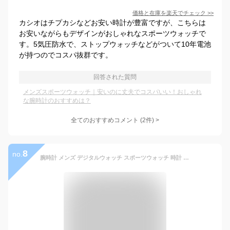
価格と在庫を
楽天
でチェック
>>
カシオはチプカシなどお安い時計が豊富ですが、こちらは
お安いながらもデザインがおしゃれなスポーツウォッチで
す。5気圧防水で、ストップウォッチなどがついて10年電池
が持つのでコスパ抜群です。
回答された質問
メンズスポーツウォッチ｜安いのに丈夫でコスパいい！おしゃれ
な腕時計のおすすめは？
全てのおすすめコメント
(
2
件)
>
8
no.
腕時計 メンズ デジタルウォッチ スポーツウォッチ 時計 タイドグラフ ムーンフェイズ 満潮/干潮 月齢 釣り フィッシング サーフィン マリンスポーツ 男性用 100m防水 ブランド：ラドウェザー LAD WEATHER タイドグラフマスター