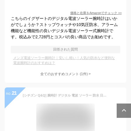
価格と在庫を
Amazon
でチェック
>>
こちらのイグザートのデジタル電波ソーラー腕時計はいか
がでしょうか？ストップウォッチや10気圧防水、アラーム
機能など機能性の良いデジタル電波ソーラー式腕時計で
す。税込みで2,728円とコスパの良い商品でお勧めです。
回答された質問
メンズ電波ソーラー腕時計｜安いし軽い！人気の防水など便利な
電波腕時計のおすすめは？
全てのおすすめコメント
(
1
件)
>
21
no.
[シチズン Q&Q] 腕時計 デジタル 電波 ソーラー 防水 日付 ウレタンベルト MHS5-300 メンズ シルバー