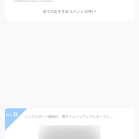
全てのおすすめコメント
(
1
件)
>
11
no.
メンズスポーツ腕時計、電子クォーツデュアルモーブメント、メンズ、ミリタリーアウトドア防水腕時計、男性の原因ウォッチ,Blue red