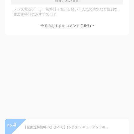
回答された質問
メンズ電波ソーラー腕時計｜安いし軽い！人気の防水など便利な
電波腕時計のおすすめは？
全てのおすすめコメント
(
19
件)
>
4
no.
【全国送料無料/代引き不可】[シチズン キューアンドキュー]CITIZEN Q&Q 腕時計 スポーツウォッチ アナログ表示 10気圧防水 ブラック×ホワイト VR44-001 メンズチープシチズン チープカシオ 最安値 記念品 送別会 景品 就職 旅行 退職祝い