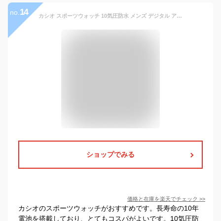
14
no.
カシオ スポーツウォッチ 10気圧防水 メンズ デジタル アナログ 腕時計 (HSD20AU13BKGD) テレメモ30件 ストップウォッチ カウントダウンタイマー 10年電池 LED ライト付き ランニングウォッチ カシオ 海外限定 マラソン ランニング 時計 アウトドアウォッチ
ショップでみる
価格と在庫を
楽天
でチェック
>>
カシオのスポーツウォッチがおすすめです。長寿命の10年
電池を搭載しており、とてもコスパがよいです。10気圧防