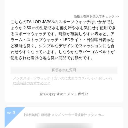
価格と在庫を
楽天
でチェック
>>
こちらのTAILOR JAPANのスポーツウォッチはいかがでし
ょうか？50 mの生活防水を備え汗や水を気にせず使用でき
るスポーツウォッチです。時刻が確認しやすい表示と、ア
ラーム・ストップウォッチ・LEDライト・日付曜日表示な
ど機能も良く、シンプルなデザインでファッションにも合
わせやすくなっています。しなやかなラバーゴムベルトが
使用された着け心地も良い商品でお勧めです。
回答された質問
メンズスポーツウォッチ｜安いのに丈夫でコスパいい！おしゃれ
な腕時計のおすすめは？
全てのおすすめコメント
(
5
件)
>
3
no.
【送料無料】腕時計 メンズ ソーラー電波時計 チタン カシオ CASIO【国内正規品】カシオ 電波時計 ソーラー 電波 日付 ブランド マルチバンド6 電波腕時計 5気圧防水 男性 就活 大学生 社会人 高校生 アナログ 防水 軽量 受験 受験用 バレンタイン 就職祝い ギフト【RSL】