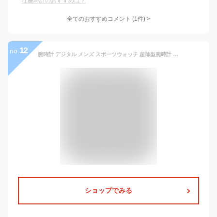
な腕時計のおすすめは？
全てのおすすめコメント
(
1
件)
>
12
no.
腕時計 デジタル メンズ スポーツウォッチ 超薄型腕時計 シンプル 男女兼用 防水 多機能付き デジタル腕時計 日付/曜日/アラーム/ストップウォッチ/LEDライト タイムゾーンの切り替えでき うで時計 アウトドア おしゃれ ビジネス 日本語取扱説明書付き 誕生日プレゼント
ショップでみる