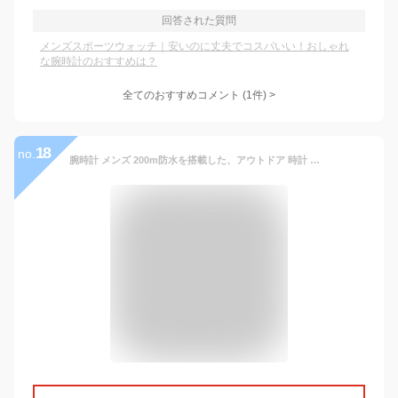
回答された質問
メンズスポーツウォッチ｜安いのに丈夫でコスパいい！おしゃれ
な腕時計のおすすめは？
全てのおすすめコメント
(
1
件)
>
18
no.
腕時計 メンズ 200m防水を搭載した、アウトドア 時計 デジタルウォッチ アナログ デジタル ミリタリーウォッチ デジアナ [ LAD WEATHER ラドウェザー ] ミリタリー スポーツウォッチ カレンダー 日付 男性用 あす楽