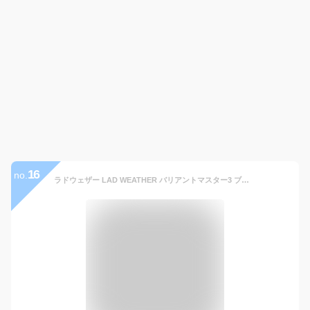
16
no.
ラドウェザー LAD WEATHER バリアントマスター3 ブランド 腕時計 200m防水搭載 デジタルとアナログを融合させたミリタリーウォッチ 時計 スポーツウォッチ 男性用 メンズ デジアナ アウトドア ミリタリ 腕時計 防水 あす楽