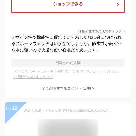
ショップでみる
価格と在庫を
楽天
でチェック
>>
デザイン性や機能性に優れていておしゃれに身につけられ
るスポーツウォッチはいかがでしょうか。防水性が高く汗
や水に強いので快適な使い心地だと思います。
回答された質問
メンズスポーツウォッチ｜安いのに丈夫でコスパいい！おしゃれ
な腕時計のおすすめは？
全てのおすすめコメント
(
1
件)
>
19
no.
カシオ スポーツウォッチ デジタル 日常生活防水 メンズ 腕時計 ブラック 黒 (SD8OC51海外版) ストップウォッチ アラーム カレンダー 10年電池 LED ライト付き ランニングウォッチ カシオ CASIO マラソン ランニング 時計 ランナー ウォッチ ランニングウオッチ