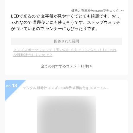
価格と在庫を
Amazon
でチェック
>>
LEDで光るので 文字盤が見やすくてとても綺麗です。おし
ゃれなので 普段使いにも使えそうです。ストップウォッチ
がついているので ランナーにもぴったりです。
回答された質問
メンズスポーツウォッチ｜安いのに丈夫でコスパいい！おしゃれ
な腕時計のおすすめは？
全てのおすすめコメント
(
1
件)
>
13
no.
デジタル 腕時計 メンズ LED表示 多機能付き 50メートル防水 日付 曜日 アラーム 防水腕時計 スポーツウォッチ おしゃれ アウトドア デジタル腕時計 日本語取扱説明書付き