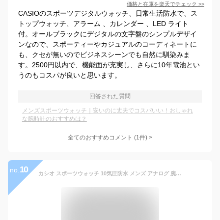
価格と在庫を
楽天
でチェック
>>
CASIOのスポーツデジタルウォッチ、日常生活防水で、ス
トップウォッチ、アラーム 、カレンダー 、LED ライト
付。オールブラックにデジタルの文字盤のシンプルデザイ
ンなので、スポーティーやカジュアルのコーディネートに
も、クセが無いのでビジネスシーンでも自然に馴染みま
す。2500円以内で、機能面が充実し、さらに10年電池とい
うのもコスパが良いと思います。
回答された質問
メンズスポーツウォッチ｜安いのに丈夫でコスパいい！おしゃれ
な腕時計のおすすめは？
全てのおすすめコメント
(
1
件)
>
10
no.
カシオ スポーツウォッチ 10気圧防水 メンズ アナログ 腕時計 文字盤 見やすい 蓄光 夜光時計 ブラック 黒 (SD10JU04) アラビア数字 日付 カレンダー 10年電池 3針 クォーツ ランニングウォッチ カシオ マラソン ランニング 時計 アウトドアウォッチ