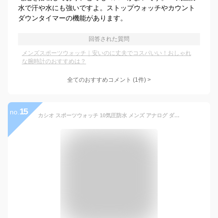
水で汗や水にも強いですよ。ストップウォッチやカウント
ダウンタイマーの機能があります。
回答された質問
メンズスポーツウォッチ｜安いのに丈夫でコスパいい！おしゃれ
な腕時計のおすすめは？
全てのおすすめコメント
(
1
件)
>
15
no.
カシオ スポーツウォッチ 10気圧防水 メンズ アナログ ダイバーズ 腕時計 文字盤 見やすい アラビア数字 日付 曜日 カレンダー 24時間表示 方位 回転ベゼル (SD17OC03BLK) ランニングウォッチ カシオ CASIO マラソン ランニング 時計 ダイバーズウォッチ