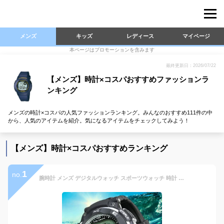
メンズ
キッズ
レディース
マイページ
本ページはプロモーションを含みます
最終更新日：2026/07/22
【メンズ】時計×コスパおすすめファッションラ
ンキング
メンズの時計×コスパの人気ファッションランキング。みんなのおすすめ111件の中
から、人気のアイテムを紹介。気になるアイテムをチェックしてみよう！
【メンズ】時計×コスパおすすめランキング
1
no.
腕時計 メンズ デジタルウォッチ スポーツウォッチ 時計 タイドグラフ ムーンフェイズ 満潮/干潮 月齢 釣り フィッシング サーフィン マリンスポーツ 男性用 100m防水 ブランド：ラドウェザー LAD WEATHER タイドグラフマスター