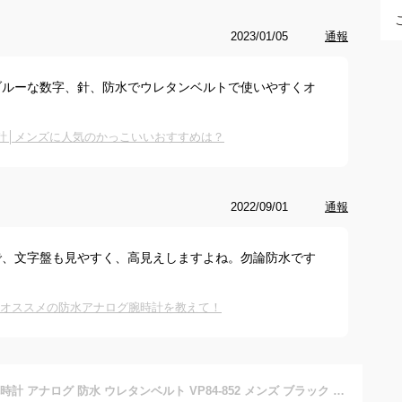
2023/01/05
通報
ブルーな数字、針、防水でウレタンベルトで使いやすくオ
計│メンズに人気のかっこいいおすすめは？
2022/09/01
通報
で、文字盤も見やすく、高見えしますよね。勿論防水です
えるオススメの防水アナログ腕時計を教えて！
[シチズン Q&Q] 腕時計 アナログ 防水 ウレタンベルト VP84-852 メンズ ブラック ブルー