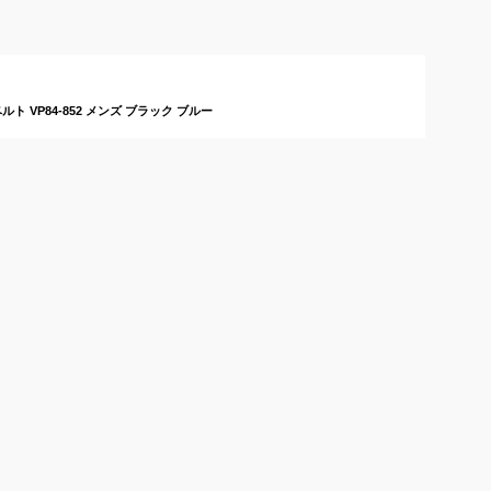
るリストウォッチのお
こいいおすすめは？
グ腕
すすめは？
ト VP84-852 メンズ ブラック ブルー