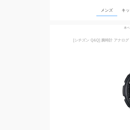
メンズ
キッ
本ペ
[シチズン Q&Q] 腕時計 アナログ