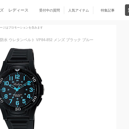
ズ
レディース
受付中の質問
人気アイテム
特集記事
ージはプロモーションを含みます
 防水 ウレタンベルト VP84-852 メンズ ブラック ブルー