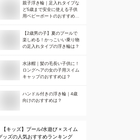
親子浮き輪｜足入れタイプな
ど5歳まで安全に使える子供
用ベビーボートのおすすめ
は？
【2歳男の子】夏のプールで
楽しめる！かっこいい乗り物
の足入れタイプの浮き輪は？
水泳帽｜髪の毛長い子供に！
ロングヘアの女の子用スイム
キャップのおすすめは？
ハンドル付きの浮き輪｜4歳
向けのおすすめは？
【キッズ】
プール/水遊び × スイム
グッズ
の人気おすすめランキング