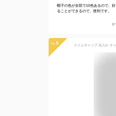
帽子の色が全部で10色あるので、
ることができるので、便利です。
全
5
no.