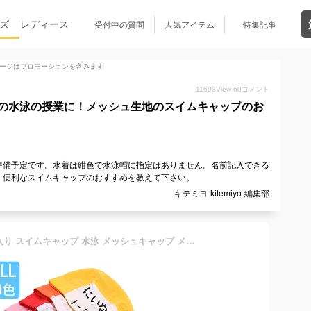
ズ
レディース
受付中の質問
人気アイテム
特集記事
ージはプロモーションを含みます
11603
View
60
コメント
の水泳の授業に！メッシュ生地のスイムキャップのお
準備予定です。水着は紺色で水泳帽に指定はありません。名前記入できる
、便利なスイムキャップのおすすめを教えて下さい。
キテミヨ-kitemiyo-編集部
水泳帽 名前 キッズ ネーム入り スイムキャップ 水泳 メッシュキャップ メッシュ キャップ 全10色 無地 水泳帽子 帽子 子ども 子供 子供用 園児 小学生 中学生 男児 女児 男子 女子 男の子 女の子 男女兼用 M L LL SCH-SWIM6430 ゆうパケット対応