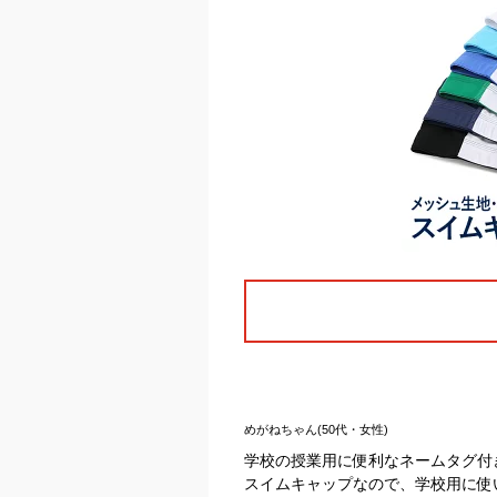
めがねちゃん(50代・女性)
学校の授業用に便利なネームタグ付
スイムキャップなので、学校用に使