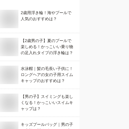
2歳用浮き輪！海やプールで
人気のおすすめは？
【2歳男の子】夏のプールで
楽しめる！かっこいい乗り物
の足入れタイプの浮き輪は？
水泳帽｜髪の毛長い子供に！
ロングヘアの女の子用スイム
キャップのおすすめは？
【男の子】スイミングも楽し
くなる！かっこいいスイムキ
ャップは？
キッズプールバッグ｜男の子