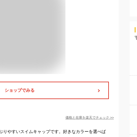
ショップでみる
価格と在庫を
楽天
でチェック
>>
ぶりやすいスイムキャップです。好きなカラーを選べば