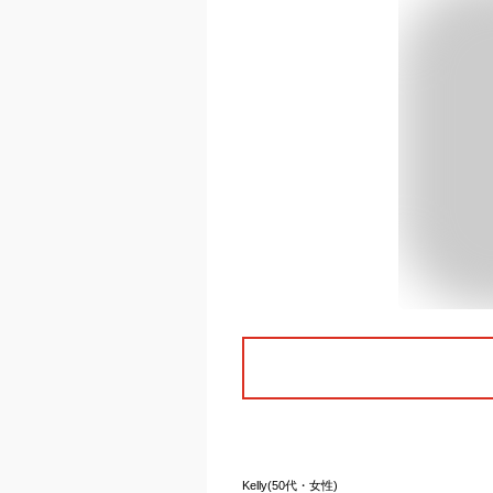
Kelly(50代・女性)