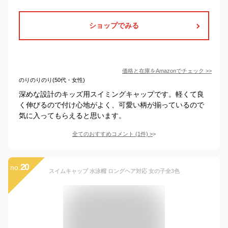
ショップでみる
価格と在庫を
Amazon
でチェック
>>
のりのりのり(50代・女性)
深めな設計のキッズ用スイミングキャップです。軽くて良
く伸びるので付け心地がよく、可愛い柄が揃っているので
気に入ってもらえると思います。
全てのおすすめコメント
(
1
件)
>
20
no.
スイムキャップ 水泳帽 ロングヘア対応 女の子全3色