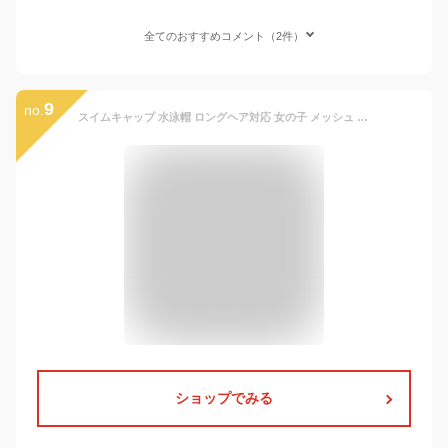
全てのおすすめコメント（2件）
9
no.
スイムキャップ 水泳帽 ロングヘア対応 女の子 メッシュ 無地 スイミングスクール☆全3色【あす楽対応_北海道】
ショップでみる