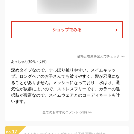
ショップでみる
価格と在庫を
楽天
でチェック
>>
あっちゃん(50代・女性)
深めタイプなので、すっぽり被りやすい、スイムキャッ
プ。ロングヘアのお子さんでも被りやすく、髪が邪魔にな
ることがありません。メッシュになっており、水はけ、通
気性が抜群によいので、ストレスフリーです。カラーの選
択肢が豊富なので、スイムウェアとのコーディネートも叶
います。
全てのおすすめコメント
(
2
件)
>
17
no.
スイムキャップ スイミングキャップ 子供 可愛い 水泳キャップ 速乾 防水 水泳帽 軽い ゆったり 男の子 女の子 ロングヘアー対応 水着帽子 プール 温泉 海水浴用 白ピンク綾柄