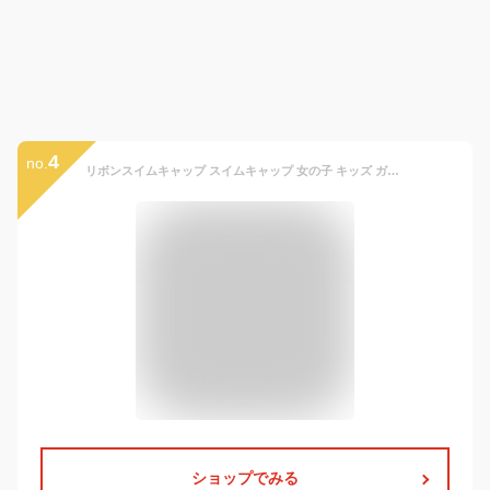
4
no.
リボンスイムキャップ スイムキャップ 女の子 キッズ ガールズ 水泳帽 かわいい柄 学校用 水泳 スクール キャップ
ショップでみる