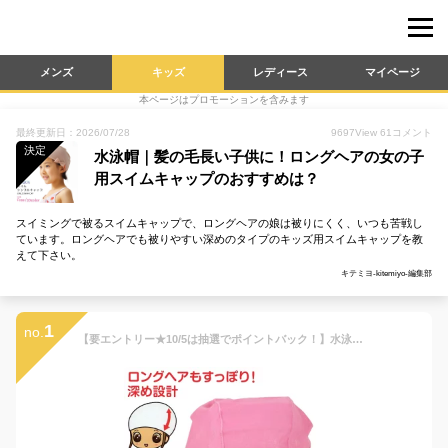
メンズ
キッズ
レディース
マイページ
本ページはプロモーションを含みます
最終更新日：2026/07/28
9697
View
61
コメント
決定
水泳帽｜髪の毛長い子供に！ロングヘアの女の子
用スイムキャップのおすすめは？
スイミングで被るスイムキャップで、ロングヘアの娘は被りにくく、いつも苦戦し
ています。ロングヘアでも被りやすい深めのタイプのキッズ用スイムキャップを教
えて下さい。
キテミヨ-kitemiyo-編集部
1
no.
【要エントリー★10/5は抽選でポイントバック！】水泳帽子 キッズ 水泳帽 小学生 子供 女の子 メッシュ M・L プールキャップ スイムキャップ 水泳キャップ 女子 スイミング スクール 大人 レディース