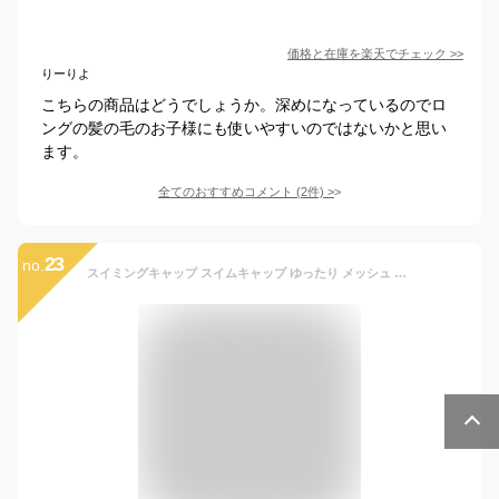
価格と在庫を
楽天
でチェック
>>
りーりよ
こちらの商品はどうでしょうか。深めになっているのでロ
ングの髪の毛のお子様にも使いやすいのではないかと思い
ます。
全てのおすすめコメント
(
2
件)
>
23
no.
スイミングキャップ スイムキャップ ゆったり メッシュ 水泳帽子 プールキャップ 水泳 帽子 学校用 女の子 レディース キッズ 子供 大人 フィットネス 水着 スクール水着