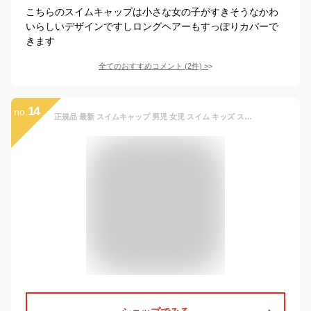
こちらのスイムキャップは小さな女の子がすきそうなかわ
いらしいデザインですしロングヘアーもすっぽりカバーで
きます
全てのおすすめコメント
(
2
件)
>
14
no.
正規品 最新 スイムキャップ 男児 女児 スイム キッズ スクール水着 UVカットスイミング帽子 (リボン)