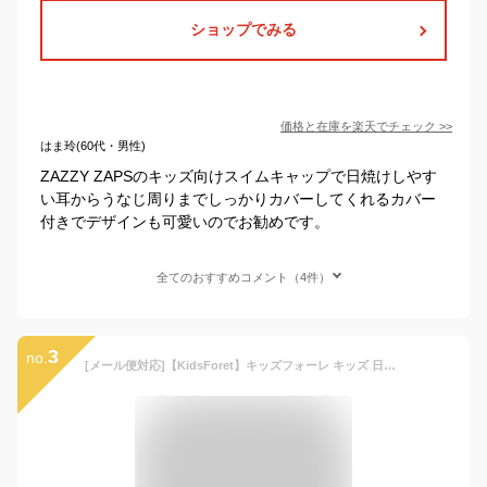
ショップでみる
価格と在庫を
楽天
でチェック
>>
はま玲(60代・男性)
ZAZZY ZAPSのキッズ向けスイムキャップで日焼けしやす
い耳からうなじ周りまでしっかりカバーしてくれるカバー
付きでデザインも可愛いのでお勧めです。
全てのおすすめコメント（4件）
3
no.
[メール便対応]【KidsForet】キッズフォーレ キッズ 日よけ付スイムキャップ[48-50cm 52-54cm][4色]B33823 SWIM CAP 男の子 女の子 男女兼用 水遊び 海水浴 ビーチ プール pool スイムキャップ 幼稚園 保育園 日よけ UVカット 帽子 夏 SALE esz【RCP】【あす楽】