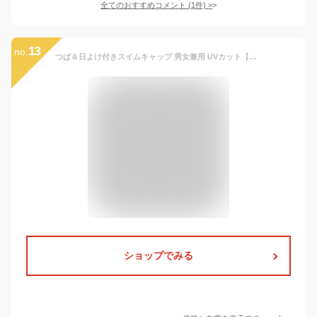
全てのおすすめコメント
(
1
件)
>
13
no.
つば＆日よけ付きスイムキャップ 男女兼用 UVカット【送料無料 ランキング1位】キッズ ベビー 赤ちゃん 子供 ジュニア女の子 男の子 Sサイズ Mサイズ 小学校 幼稚園 保育園 UPF50+ スクール水着 キッズ水着 かわいい オシャレ 熱中症対策
ショップでみる