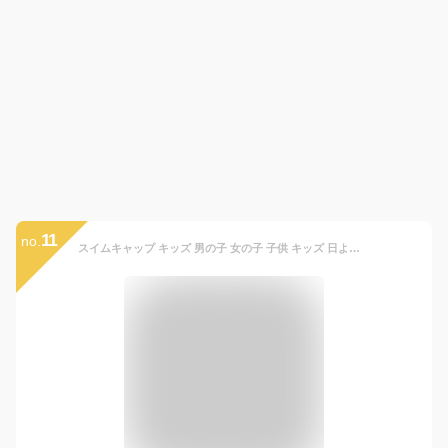
11
no.
スイムキャップ キッズ 男の子 女の子 子供 キッズ 日よけ つば付き UVカット くすみ ニュアンスカラー クマ ウサギ ストライプ チェック ドット ナチュラル ユアーズアーミーワールド tcpt