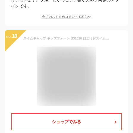
インです。
全てのおすすめコメント
(
1
件)
>
18
no.
スイムキャップ キッズフォーレ B31826 日よけ付スイムキャップ UVカット キッズ こども 子供 子ども 女の子 男の子 水泳帽 おしゃれ かわいい かっこいい 紫外線防止 UV加工 ブルー ネイビー イエロー ピンク レッド ラベンダー 48-54cm Kids Foret
ショップでみる