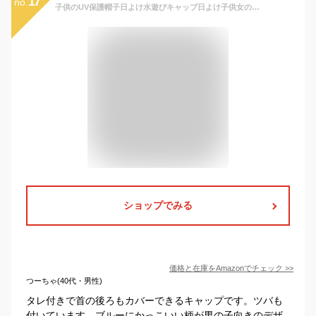
17
no.
子供のUV保護帽子日よけ水遊びキャップ日よけ子供女の子水泳キャップ日よけ幼児水泳キャップ子供日よけ水泳キャップ子供日よけプールキャップフリップキャップ男の子の女の子
ショップでみる
価格と在庫を
Amazon
でチェック
>>
つーちゃ(40代・男性)
タレ付きで首の後ろもカバーできるキャップです。ツバも
付いています。ブルーにかっこいい柄が男の子向きのデザ