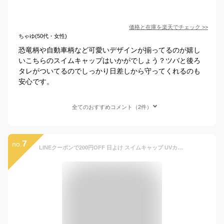
価格と在庫を
楽天
でチェック
>>
ちゃゆ(50代・女性)
恐竜柄や自動車柄など可愛いデザインが揃ってるのが嬉し
いこちらのスイムキャップはいかがでしょう？ツバと後ろ
タレがついてるのでしっかり日差しから守ってくれるのも
安心です。
全てのおすすめコメント（2件）
7
no.
LINEクーポンで200円OFF 日よけ スイムキャップ UVカット 紫外線対策 UPF50+ こども キッズ つば付き 水泳帽子 水泳帽 マリンキャップ ビーチハット フラップキャップ UVキャップ プール 海 子供用 男の子 女の子 幼児 子供 保育園 幼稚園 小学生 ジュニア