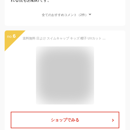
全てのおすすめコメント（2件）
6
no.
送料無料 日よけ スイムキャップ キッズ 帽子 UVカット つば付 水泳帽 子供 ベビー 男の子 女の子 ネックカバー スイミング 水泳 日焼け防止 紫外線 熱中症対策 無地 水遊び ピクニック プール 保育園 幼稚園 小学生
ショップでみる