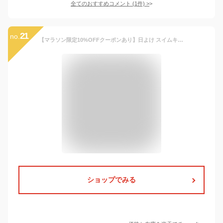
全てのおすすめコメント
(
1
件)
>
21
no.
【マラソン限定10%OFFクーポンあり】日よけ スイムキャップ キッズ 水泳帽 送料無料 UPF50+ UVカット 日焼け防止 水着 紫外線カット ラッシュ 幼稚園プール 学校プール スイミングキャップ ベビー スイミングスクール 海 48cm 50cm 52cm 韓国子供服 マリンキャッスル
ショップでみる