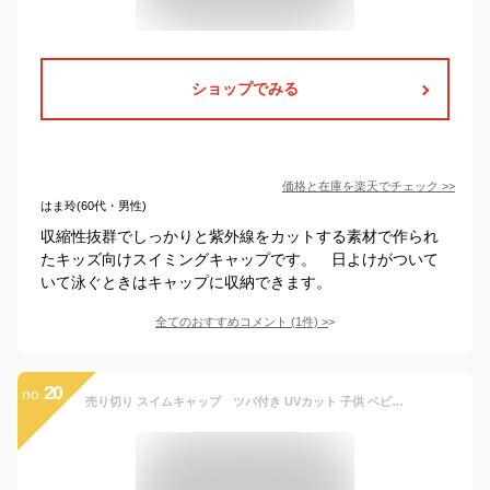
ショップでみる
価格と在庫を
楽天
でチェック
>>
はま玲(60代・男性)
収縮性抜群でしっかりと紫外線をカットする素材で作られ
たキッズ向けスイミングキャップです。 日よけがついて
いて泳ぐときはキャップに収納できます。
全てのおすすめコメント
(
1
件)
>
20
no.
売り切り スイムキャップ ツバ付き UVカット 子供 ベビー キッズ 水着 入園入学 男の子 女の子 紫外線対策 海 プール水泳帽 水泳帽子 水泳キャップ 日よけ