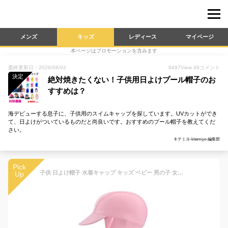
メンズ
キッズ
レディース
マイページ
本ページはプロモーションを含みます
最終更新日：2026/08/02
8497
View
49
コメント
決定
絶対焼きたくない！子供用日よけプール帽子のお
すすめは？
海デビューする息子に、子供用のスイムキャップを探しています。UVカットができ
て、日よけがついているものだと尚良いです。おすすめのプール帽子を教えてくだ
さい。
キテミヨ-kitemiyo-編集部
Pick
子供 日よけ帽子 水着キャップ キッズ ベビー 男の子 女の子 日よけ UV対策日焼け予防 フラップキャップ スイムキャップ（ライトピンク）
Up