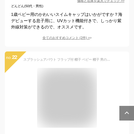
価格と在庫を
楽天
でチェック
>>
どんどん(50代・男性)
1歳ベビー用のかわいいスイムキャップはいかがですか？海
デビューする息子用に、UVカット機能付きで、しっかり紫
外線対策ができるので、オススメです。
全てのおすすめコメント
(
2
件)
>
22
no.
スプラッシュアバウト フラップ付 帽子 ベビー 帽子 男の子 女の子 日よけ uv 紫外線 対策 ハット 日除け サンハット ベビー帽子 UV帽子 保育園 幼稚園 ベビー 水着 スイムキャップ プール 水遊び ベビー キャップ