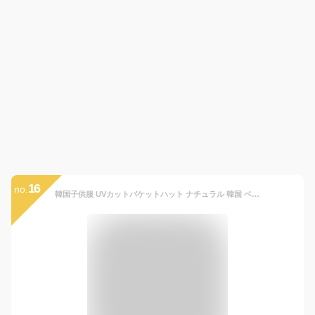
16
no.
韓国子供服 UVカットバケットハット ナチュラル 韓国 ベビー服 サンハット スイムキャップ 水泳帽 韓国 ファッション 水着 水小物 bucket hat 韓国ベビー服 男の子 女の子 ベビーファッション 紫外線 夏 日焼け baby ネコポス送料無料