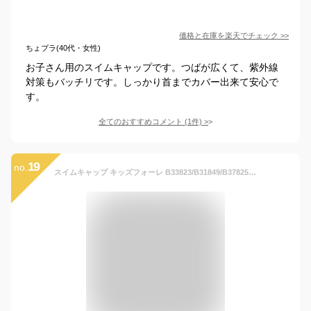
価格と在庫を
楽天
でチェック
>>
ちょプラ(40代・女性)
お子さん用のスイムキャップです。つばが広くて、紫外線
対策もバッチリです。しっかり首までカバー出来て安心で
す。
全てのおすすめコメント
(
1
件)
>
19
no.
スイムキャップ キッズフォーレ B33823/B31849/B37825 日よけ付スイムキャプ UVカット キッズ こども 子供 子ども 女の子 男の子 水泳帽 おしゃれ かわいい かっこいい 紫外線防止 UV加工 ブルー ネイビー イエロー ピンク レッド ラベンダー 48-54cm Kids Foret