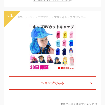
1
no.
UVカットハット アクアハット マリンキャップ マリンハット サーフハット サファリハット 日よけ帽子 ビーチハット 水泳帽子 スイムキャップ キッズ 子供 ベビー 赤ちゃん 男の子 女の子 潮干狩りにも最適 アクアキャップ 日除け帽子 c-capkidz2
ショップでみる
価格と在庫を
楽天
でチェック
>>