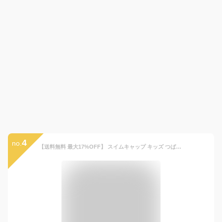
4
no.
【送料無料 最大17%OFF】 スイムキャップ キッズ つば付き 日除け 日よけ 男の子 女の子 子供用 水泳帽 ( S-M ) UVカット UV加工 UPF50+ ベビー 紫外線対策 スイミング スクール ボーイズ ガールズ 小学校 幼稚園 保育園 プール 海 海水浴 川遊び 帽子 柄 無地 レスキュー