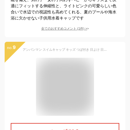
適にフィットする伸縮性と、ライトピンクの可愛らしい色
合いで水辺での視認性も高めてくれる、夏のプールや海水
浴に欠かせない子供用水着キャップです
全てのおすすめコメント
(
1
件)
>
9
no.
アンパンマン スイムキャップ キッズ つば付き 日よけ 日除け 男の子 女の子 子ども UVカット 頭囲約46〜48cm 頭囲約48〜50cm ばいきんまん ドキンちゃん コキンちゃん だだんだん プール スイミング 川 アウトドア キャンプ 保育園 幼稚園 キャラクター 夏 //メール便発送可