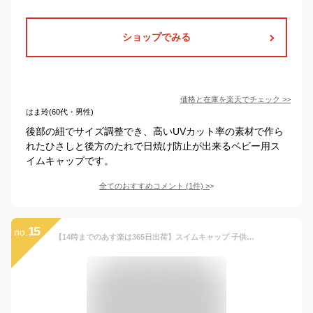
ショップでみる
価格と在庫を
楽天
でチェック
>>
はま玲(60代・男性)
後部の紐でサイズ調整でき、高いUVカット率の素材で作ら
れたひさしと後方のたれで日焼け防止が出来るベビー用ス
イムキャップです。
全てのおすすめコメント
(
1
件)
>
15
no.
【14時までのあす楽は365日出荷】スイムキャップ 子供用 男の子 男児 UVカット ブランド オレンジボンボン ユアーズアーミーワールド 子供 帽子 海水浴 海 プール 日よけ 紫外線対策 熱中症