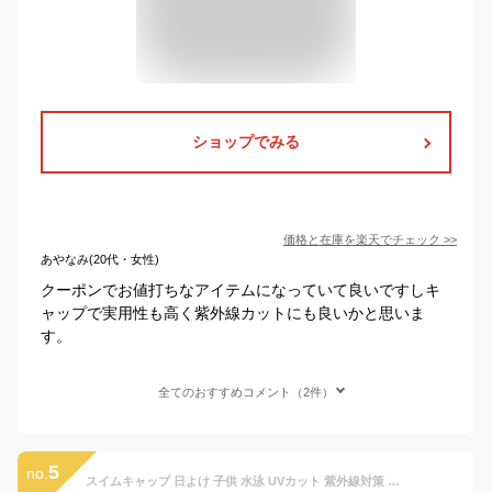
ショップでみる
価格と在庫を
楽天
でチェック
>>
あやなみ(20代・女性)
クーポンでお値打ちなアイテムになっていて良いですしキ
ャップで実用性も高く紫外線カットにも良いかと思いま
す。
全てのおすすめコメント（2件）
5
no.
スイムキャップ 日よけ 子供 水泳 UVカット 紫外線対策 総柄 キッズ 子供 かわいい 熱中症対策 水泳帽 小学生 男の子 女の子 プール 海水浴 プールキャップ 水遊び 水着用品 夏 水泳帽子 男女兼用 サメ フィッシュ スイミングキャップ