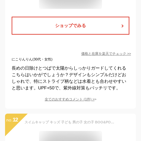
ショップでみる
価格と在庫を
楽天
でチェック
>>
にこりんりん(30代・女性)
長めの日除けとつばで太陽からしっかりガードしてくれる
こちらはいかがでしょうか？デザインもシンプルだけどお
しゃれで、特にストライプ柄などは水着とも合わせやすい
と思います。UPF+50で、紫外線対策もバッチリです。
全てのおすすめコメント
(
1
件)
>
12
no.
スイムキャップ キッズ 子ども 男の子 女の子 BOO&POPO 日焼けカバー付き UVカット UPF50＋ 水泳帽 [48-52cm/52-56cm] [YA6843684] [チェック ストライプ チャコール ブラック ホワイト] 水泳キャップ 小学生 幼児 入園 通学 スイミング キャップ プール 海 夏 水遊び