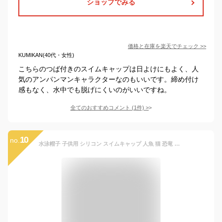
ショップでみる
価格と在庫を
楽天
でチェック
>>
KUMIKAN(40代・女性)
こちらのつば付きのスイムキャップは日よけにもよく、人
気のアンパンマンキャラクターなのもいいです。締め付け
感もなく、水中でも脱げにくいのがいいですね。
全てのおすすめコメント
(
1
件)
>
10
no.
水泳帽子 子供用 シリコン スイムキャップ 人魚 猫 恐竜 ユニコーン ワニ 水泳帽 男の子 女の子 男女兼用 キッズ 幼児用 ベビー プール スミング 海水浴 レジャー 夏 水遊び 水泳 スイミングキャップ プールキャップ UV対策 帽子