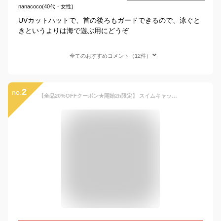
nanacoco(40代・女性)
UVカットハットで、首の後ろもガードできるので、泳ぐと
きというよりは海で遊ぶ用にどうぞ
全てのおすすめコメント（12件）
2
no.
【全品20%OFFクーポン★開始2h限定】 スイムキャップ キッズ 男の子 水泳帽 ZAZZY ZAPS 日焼けカバー付き UVカット UPF50＋ 子ども かっこいい [48-52cm/52-56cm] [YA684368] [恐竜 宇宙 マリン] 入園 通学 スイミング キャップ プール 海 夏 水遊び