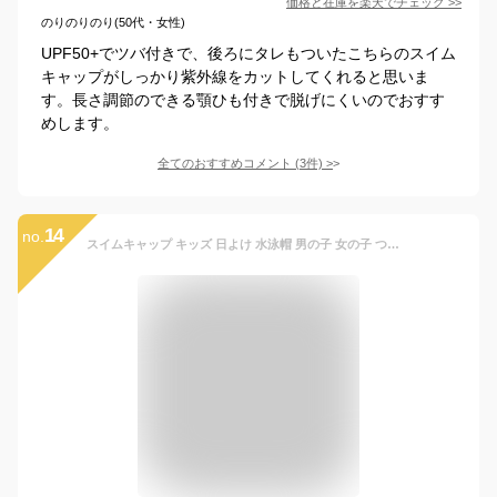
価格と在庫を
楽天
でチェック
>>
のりのりのり(50代・女性)
UPF50+でツバ付きで、後ろにタレもついたこちらのスイム
キャップがしっかり紫外線をカットしてくれると思いま
す。長さ調節のできる顎ひも付きで脱げにくいのでおすす
めします。
全てのおすすめコメント
(
3
件)
>
14
no.
スイムキャップ キッズ 日よけ 水泳帽 男の子 女の子 つば付き UVカット 紫外線カット サイズ調節可能 総柄 レジャー 日焼け対策 海 海水浴 川遊び アウトドア 全5色