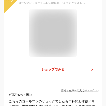
2
no.
コールマン リュック 15L Coleman リュック キッズ レディース リュックサック レディース WALKER15 ウォーカー15 デイパック バックパック A4 タウン デイリー 通学 通勤 旅行 遠足 トレッキング アウトドア 小さめ ブランド メンズ ジュニア 男の子 女の子 撥水
ショップでみる
価格と在庫を
楽天
でチェック
>>
八百万(50代・男性)
こちらのコールマンのリュックでしたら年齢問わず使えそ