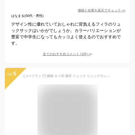
価格と在庫を
楽天
でチェック
>>
はなまる(50代・男性)
デザイン性に優れていておしゃれに背負えるフィラのリュ
ックサックはいかがでしょうか。カラーバリエーションが
豊富で中学生になってもカッコよく使えるのでおすすめで
す。
全てのおすすめコメント
(
1
件)
>
5
no.
[コぺフラップ] 猫柄 ネコ耳 猫耳 リュック リュックサック バッグ レディース キッズ 通学 女の子 軽量 2サイズ (ベビーピンク, M)