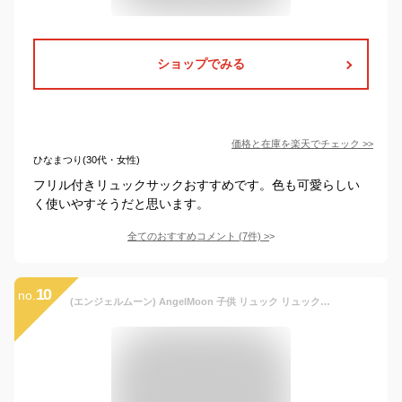
ショップでみる
価格と在庫を
楽天
でチェック
>>
ひなまつり(30代・女性)
フリル付きリュックサックおすすめです。色も可愛らしい
く使いやすそうだと思います。
全てのおすすめコメント
(
7
件)
>
10
no.
(エンジェルムーン) AngelMoon 子供 リュック リュックサック 小学生 小学校 通学 花柄 ハイビスカス 女の子 男の子 スクエア ナイロン ミニ ベビー ストラップ 通園 バックル 保育園 旅行 おもしろ ひもつき バンド (ブラック・小)