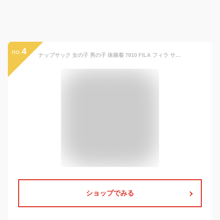
4
no.
ナップサック 女の子 男の子 体操着 7810 FILA フィラ サンディ 拡張ナップサック ナイロン 小学校 小学生 リュック スポーツ 体操服入れ 体操着入れ おしゃれ レディース 男子 体操服袋 巾着袋 ナップザック ランドセルの上 サブバッグ 大きめ 入学グッズ 高学年
ショップでみる