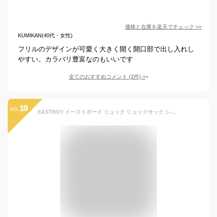
価格と在庫を
楽天
でチェック
>>
KUMIKAN(40代・女性)
フリルのデザインが可愛く大きく開く開口部で出し入れし
やすい。カラバリ豊富なのもいいです
全てのおすすめコメント
(
2
件)
>
19
no.
EASTBOY イーストボーイ リュック リュックサック ショルダーバッグ トートバッグ レッスンバッグ 3way 女の子 おしゃれ 女子 小学生 中学生 高学年 キッズ ジュニア 子ども 子供 お稽古 ピアノ A4 塾 通塾 おけいこ 手提げ 通学 通園 EBA47