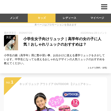
メンズ
キッズ
レディース
マイページ
本ページはプロモーションを含みます
最終更新日：2026/07/29
43226
View
28
コメント
決定
小学生女子向けリュック｜高学年の女の子に人
気！おしゃれリュックのおすすめは？
小学生の娘（高学年）用に塾や習い事、お出かけに使える通学リュックをさがして
います。中学生になっても使えるおしゃれなデザインの人気リュックのおすすめを
教えてください。
ともぞう(50代・女性)
1
no.
キッズ リュック アウトドア OUTDOOR 【ジュニアキッズ向け♪】 子供リュック リュックサック 花柄 ハート 宇宙柄 スクエア 男の子 女の子 入園 入学 ジュニア バッグ お祝い 通園バッグ 小学校 入学祝い アウトドアプロダクツ