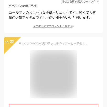
価格と在庫を
楽天
でチェック
>>
グラスマン(60代・男性)
コールマンのおしゃれな子供用リュックです。軽くて大容
量の人気アイテムですし、使い勝手がいいと思います。
全てのおすすめコメント
(
38
件)
>
22
no.
リュック GOODAY 男の子 女の子 キッズ ベビー 子供【送料無料(離島除く)】 （XS～XL） 【Ocean&Ground】入園準備 入学準備 保育園 幼稚園 小学生 レディース 通園 通学 通勤 軽量 大容量 遠足 修学旅行 バッグ A4 シンプル おしゃれ かわいい