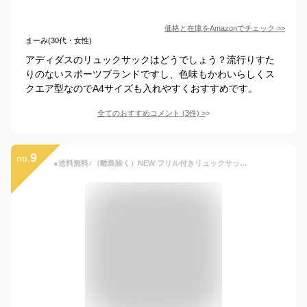
価格と在庫を
Amazon
でチェック
>>
まーみ(30代・女性)
アディダスのリュックサックはどうでしょう？流行りすた
りのないスポーツブランドですし、色味もかわいらしくス
クエア型なのでA4サイズも入れやすくおすすめです。
全てのおすすめコメント
(
3
件)
>
9
no.
●送料無料♪（離島除く）NEW フリル付きリュックサック（スイーツタイム）（XS・S・Mサイズ）【Ocean＆Ground/オーシャン＆グラウンド】子供/キッズ/ベビー/通園/通学/遠足/ナイロンリュックサック/アウトドア/女の子/かわいい/再入荷