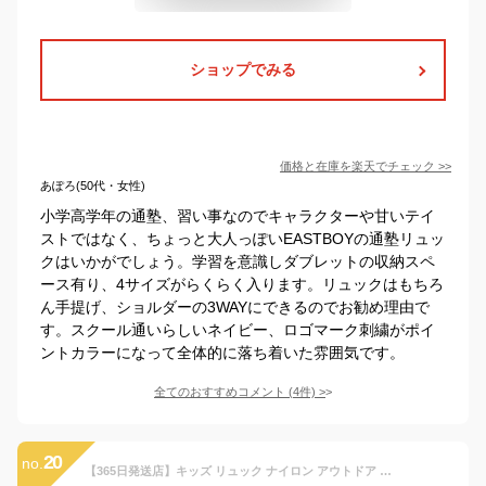
ショップでみる
価格と在庫を
楽天
でチェック
>>
あぽろ(50代・女性)
小学高学年の通塾、習い事なのでキャラクターや甘いテイ
ストではなく、ちょっと大人っぽいEASTBOYの通塾リュッ
クはいかがでしょう。学習を意識しダブレットの収納スペ
ース有り、4サイズがらくらく入ります。リュックはもちろ
ん手提げ、ショルダーの3WAYにできるのでお勧め理由で
す。スクール通いらしいネイビー、ロゴマーク刺繍がポイ
ントカラーになって全体的に落ち着いた雰囲気です。
全てのおすすめコメント
(
4
件)
>
20
no.
【365日発送店】キッズ リュック ナイロン アウトドア リュック バックパック キッズリュック 男の子 女の子 子供 シンプル 入園 入学 通学 遠足 修学旅行 小学生 幼稚園 子供リュックサック 軽量 おしゃれ かっこいい 12l 18l stample ジュニア 2023