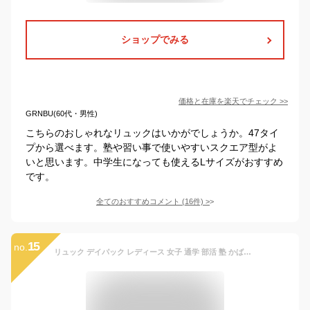
ショップでみる
価格と在庫を
楽天
でチェック
>>
GRNBU(60代・男性)
こちらのおしゃれなリュックはいかがでしょうか。47タイ
プから選べます。塾や習い事で使いやすいスクエア型がよ
いと思います。中学生になっても使えるLサイズがおすすめ
です。
全てのおすすめコメント
(
16
件)
>
15
no.
リュック デイパック レディース 女子 通学 部活 塾 かばん A4対応 大容量 2層 フロントポケット メッシュポケット 通勤 通学 旅行 大人 大学生 高校生 中学生 リュックサック バックパック メンズ 男子 ブランド 人気 おしゃれ かわいい 可愛い かばん カバン 黒