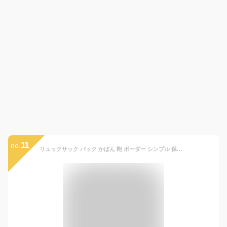
11
no.
リュックサック バック かばん 鞄 ボーダー シンプル 保育園 幼稚園 キッズ こども おしゃれ 女の子