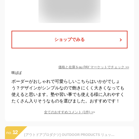
ショップでみる
価格と在庫を
au PAY マーケット
でチェック
>>
咲ぱぱ
ボーダーがおしゃれで可愛らしいこちらはいかがでしょ
う？デザインがシンプルなので飽きにくく大きくなっても
使えると思います。塾や習い事でも使える様に入れやすく
たくさん入りそうなものを選びました。おすすめです！
全てのおすすめコメント
(
1
件)
>
12
no.
[アウトドアプロダクツ] OUTDOOR PRODUCTS リュック リュックサック デイパック キッズ ジュニア 子供用 レディース (スクエア/キャンディブルー)