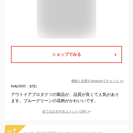
ショップでみる
価格と在庫を
Amazon
でチェック
>>
Kelly(50代・女性)
アウトドアプロダクツの製品が、品質が良くて人気があり
ます。ブルーグリーンの花柄がかわいいです。
全てのおすすめコメント
(
1
件)
>
7
no.
クーポン有!!*当店限定カラー*Ocean＆Ground ナイロン リュック[ベビー・キッズ・ジュニア]XS〜Mサイズ DAYPACK GOODAY デイパック グッデイ 子供用 男の子 女の子 入園 入学 限定色 復刻色 オーシャンアンドグラウンド 1215101 8525101 楽天ランキング第1位