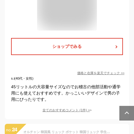
ショップでみる
価格と在庫を
楽天
でチェック
>>
s.i(40代・女性)
45リットルの大容量サイズなのでお稽古の他部活動や通学
用にも使えておすすめです。かっこいいデザインで男の子
用にぴったりです。
全てのおすすめコメント
(
1
件)
>
24
no.
オルチャン 韓国風 リュック ポケット 韓国リュック 学生リュック 通学リュック 韓国 リュックサック レディース メンズ おしゃれ 可愛いリュック オシャレリュック おしゃれリュック レディースリュックおしゃれ 学生 女子 通学 子供 キッズ 可愛い 一泊旅行 バッグ ロゴ