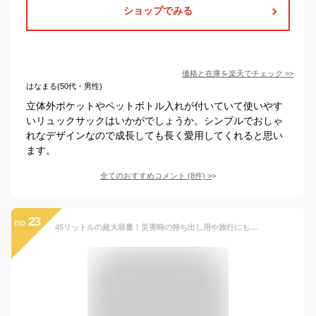
ショップでみる
価格と在庫を
楽天
でチェック
>>
はなまる(50代・男性)
立体外ポケットやペットボトル入れが付いていて使いやす
いリュックサックはいかがでしょうか。シンプルでおしゃ
れなデザインなので成長しても長く愛用してくれると思い
ます。
全てのおすすめコメント
(
8
件)
>
23
no.
45リットルの超大容量！災害時の持ち出し用や旅行にも！ 大型 リュックサック I-15481 45L メンズ レディース バックパック 大容量 大きい 軽量 チェストベルト 登山 リュック 持ち出し あす楽 通学 防災 安い 災害 非常 地震対策 180914ruck