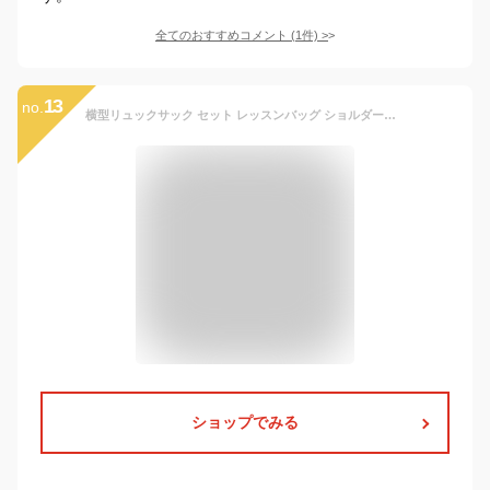
全てのおすすめコメント
(
1
件)
>
13
no.
横型リュックサック セット レッスンバッグ ショルダー付き トートバッグ 通学バッグ 習い事バッグ 子供バッグ キッズバッグ 塾バッグ 3WAY A4 撥水 ペンケース 筆箱 文房具 大容量 2段 おしゃれ かわいい 小学生 男の子 女の子 キッズ kids-new-design 240315-p10
ショップでみる