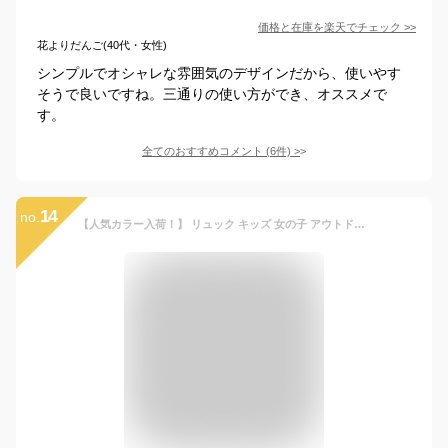
価格と在庫を
楽天
でチェック
>>
花よりだんご(40代・女性)
シンプルでオシャレな雰囲気のデザインだから、使いやす
そうで良いですね。三通りの使い方ができ、オススメで
す。
全てのおすすめコメント
(
6
件)
>
14
no.
【人気カラー入荷！】 リュック キッズ 女の子 アウトドア ジュニア 男の子 OUTDOOR PRODUCTS アウトドアプロダクツ 9L 12L 18L 保育園 小学生 低学年 高学年 リュックサック 子供 学童 遠足 幼稚園 通園バッグ 軽量 女子 入園 入学 入学準備 子ども 塾 習い事