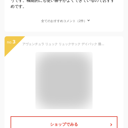
うです。機能的にも使い勝手がよくできているのでおすす
めです。
全てのおすすめコメント（2件）
3
no.
アヴェンチュラ リュック リュックサック デイパック 撥水 ナイロン 大容量 a4 メッシュポケット 背面 ファスナー ポケットたくさん 20L 黒 刺繍 女子 男子 男女兼用 高校生 中学生 ユニセックス レディース 女性 メンズ 男性 大人 大学生 かわいい 可愛い おしゃれ ブランド
ショップでみる