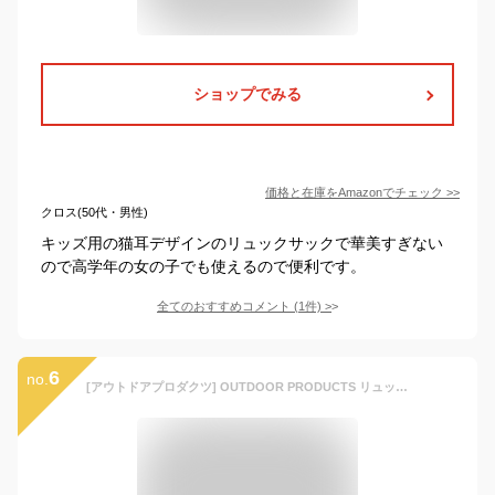
ショップでみる
価格と在庫を
Amazon
でチェック
>>
クロス(50代・男性)
キッズ用の猫耳デザインのリュックサックで華美すぎない
ので高学年の女の子でも使えるので便利です。
全てのおすすめコメント
(
1
件)
>
6
no.
[アウトドアプロダクツ] OUTDOOR PRODUCTS リュック リュックサック デイパック キッズ ジュニア 子供用 レディース (スクエア/フラワーブルー)