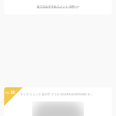
全てのおすすめコメント
(
2
件)
>
16
no.
キッズ リュック 女の子 フリル OCEAN＆GROUND オーシャンアンドグラウンド おしゃれ リュックサック 9L 4L 通園 通学 ベビー リュック 小学生 高学年 低学年 かわいい ブランド 1815103 遠足 ハーネス 幼稚園 子供 丈夫 バッグ 通園バッグ カラフル 子ども 可愛い 防災