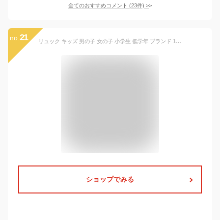
全てのおすすめコメント
(
23
件)
>
21
no.
リュック キッズ 男の子 女の子 小学生 低学年 ブランド 10L 幼稚園 保育園 園児 リュックサック コールマン Coleman 通園 こども 子供 子ども アウトドア 学童 通学 シンプル おしゃれ かわいい 丈夫 遠足 デイパック お祝い ハーネス ジュニア 人気 3歳 4歳 5歳 6歳 7歳
ショップでみる