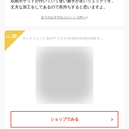
収納ポケットが付いていて使い勝手が良いリュックです。
丈夫な加工をしてあるので長持ちすると思いますよ。
全てのおすすめコメント
(
1
件)
>
18
no.
キッズ リュック 女の子 フリル OCEAN＆GROUND オーシャンアンドグラウンド 9L 4L 通園 通学 ベビー リュック 小学生 高学年 低学年 かわいい おしゃれ ブランド 1815103 遠足 ハーネス リュックサック 幼稚園 子供 丈夫 バッグ 通園バッグ カラフル 子ども 可愛い 防災
ショップでみる