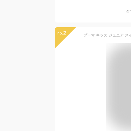
全
2
no.