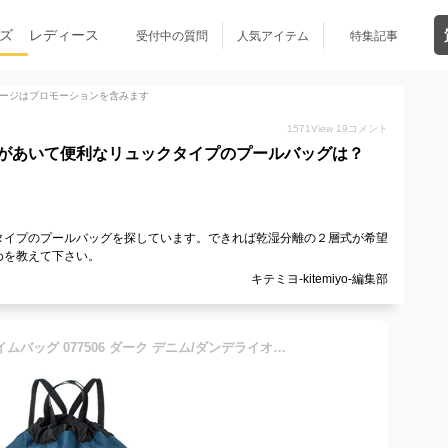
ズ
レディース
受付中の質問
人気アイテム
特集記事
ージはプロモーションを含みます
1571
View
19
コメント
があいて便利なリュックタイプのプールバッグは？
タイプのプールバッグを探しています。できれば乾湿分離の２層式が希望
めを教えて下さい。
キテミヨ-kitemiyo-編集部
[プーマ] プーマ 2ルーム スイムバッグ 077506 ダーク デニム/ダンデライオン (02)