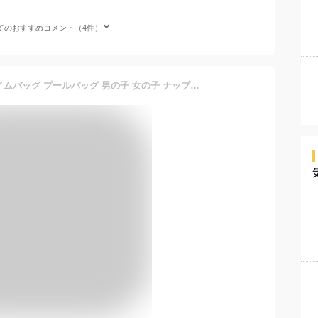
てのおすすめコメント（4件）
プーマ キッズ ジュニア スイムバッグ プールバッグ 男の子 女の子 ナップサック 2ルーム ジムサック リュック おしゃれ スポーツバッグ 春夏秋冬 puma 男児 女児 男子 女子 子供用 小学校 中学校 スイミング 13.5L 送料無料