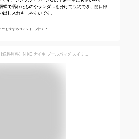
層式で濡れたものやサンダルを分けて収納でき、開口部
の出し入れもしやすいです。
てのおすすめコメント（2件）
【 3%OFF★ 】2026年新柄【送料無料】NIKE ナイキ プールバッグ スイミング バック スポーツバッグ ナップサック リュック キッズ ジュニア メンズ レディース 水泳バッグ 2way 手提げ 男の子 女の子 海 スイムバッグ 大人 小学生 中学生 スポーツブランド ナップザック