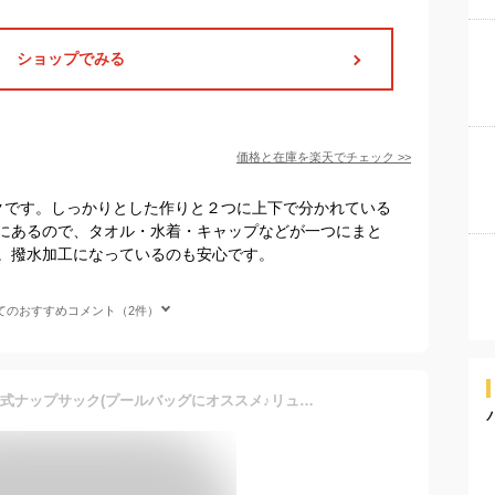
ショップでみる
価格と在庫を
楽天
でチェック
>>
ックです。しっかりとした作りと２つに上下で分かれている
にあるので、タオル・水着・キャップなどが一つにまと
。撥水加工になっているのも安心です。
てのおすすめコメント（2件）
FILA(フィラ）ネイビー二層式ナップサック(プールバッグにオススメ♪リュック型サマーバッグ）(129-539）