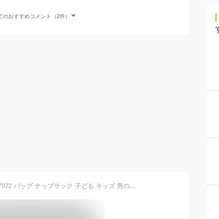
てのおすすめコメント（2件）
Lee リー プールバッグ 0427072 バッグ ナップサック 子ども キッズ 男の子 女の子 プール