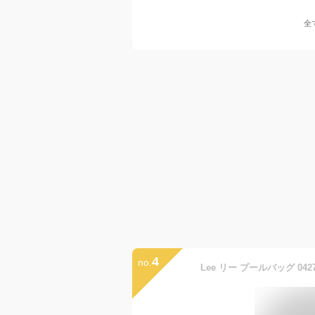
全
4
no.