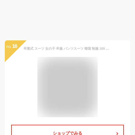
16
no.
卒業式 スーツ 女の子 卒服 パンツスーツ 韓国 制服 160 女の子 小学生 卒業式 小学校女子 ピアノ発表会 黒 入学式 ブラック フォーマル 大きいサイズ キッズ 子供 ジュニア フォーマルスーツ 女の子 七五三 男の子 コンクール 黒スーツ ブレザー セットアップ
ショップでみる