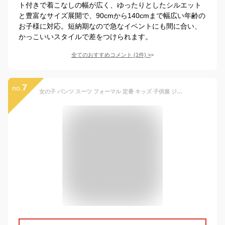
ト付きで着こなしの幅が広く、ゆったりとしたシルエット
と豊富なサイズ展開で、90cmから140cmまで幅広い年齢の
お子様に対応。短納期なので急なイベントにも間に合い、
かっこいいスタイルで差をつけられます。
全てのおすすめコメント
(
1
件)
>
7
no.
女の子 パンツ スーツ フォーマル 定番 キッズ 子供服 ジュニア セットアップ 110 120 130 140 150 160 ロングパンツ 長ズボン 上下セット 3点セット 長袖 ブラウス チュニック ズボン 入園式 入学式 卒園式 卒業式 結婚式 パーティ 発表会 七五三 おしゃれ かわいい