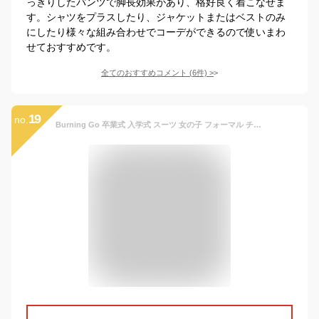
っきりしたパンツで脚長効果があり、格好良く着こなせま
す。シャツをプラスしたり、ジャケットまたはベストのみ
にしたり様々な組み合わせでコーデができるので使いまわ
せておすすめです。
全てのおすすめコメント
(
6
件)
>
19
no.
Burning Go 卒業式 入学式 スーツ 女の子 フォーマル チェック柄 子供スーツ ベスト パンツ 3点セット ブラウス 洋装フォーマル おしゃれ 春秋 ジュニア 結婚式 七五三 ピアノ 発表会