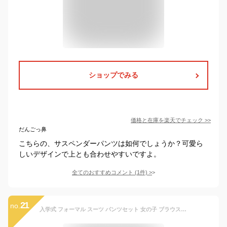
ショップでみる
価格と在庫を
楽天
でチェック
>>
だんごっ鼻
こちらの、サスペンダーパンツは如何でしょうか？可愛ら
しいデザインで上とも合わせやすいですよ。
全てのおすすめコメント
(
1
件)
>
21
no.
入学式 フォーマル スーツ パンツセット 女の子 ブラウス 3点セット 長袖 七五三 卒園式 フォーマルスーツ キッズ オシャレ お受験 面接 子供スーツ 上下 韓国