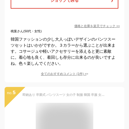
ショップでみる
価格と在庫を
楽天
でチェック
>>
桃葉さん(50代・女性)
韓国ファッションの少し大人っぽいデザインのパンツスー
ツセットはいかがですか。３カラーから選ぶことが出来ま
す。コサージュや軽いアクセサリーを添えると更に素敵
に。着心地も良く、着回しも存分に出来るのが良いですよ
ね。色々楽しんでください。
全てのおすすめコメント
(
1
件)
>
5
no.
即納あり 卒業式 パンツスーツ 女の子 制服 韓国 卒服 女の子 ベスト フォーマルスーツ 女の子 ベージュ ピアノ発表会 ベスト 子供服 発表会 セットアップ ジュニア フォーマル 入学式 小学生 学園祭 結婚式 七五三 キッズ 子供スーツ 上下セット 160 大きいサイズ