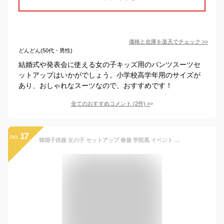
価格と在庫を
楽天
でチェック
>>
どんどん(50代・男性)
結婚式や発表会に使える女の子キッズ用のパンツスーツセ
ットアップはいかがでしょう。小学校高学年用のサイズが
あり、おしゃれなスーツなので、おすすめです！
全てのおすすめコメント
(
2
件)
>
17
no.
韓国子供服 女の子 セットアップ 春服 学院風 イベント 誕生日 結婚式 呼ばれ 発表会 キッズ 上下セット 長袖 チェック柄 トップス ブラック キュロット ショートパンツ 春着 秋着 小学生 通学着 お祝い お呼ばれ お食事会 110cm 120cm 130cm 140cm 150cm 160cm