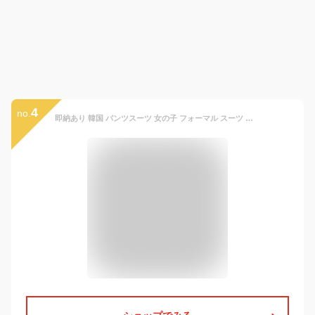
4
no.
即納あり 韓国 パンツスーツ 女の子 フォーマル スーツ セット 白 リボンタイ 無地 ベスト トップス エレガンス セットアップ おしゃれ ブルー ブラウン 黒 卒業式 七五三 入学式 結婚式 発表会 フォーマル スーツ パンツ 120 130 140 150 160 170 子供服 可愛い