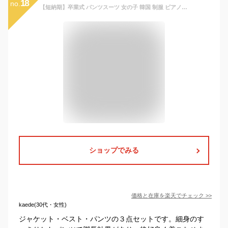
18
no.
【短納期】卒業式 パンツスーツ 女の子 韓国 制服 ピアノ発表会 卒業式 卒服 160 小学生 入学式 パンツスーツ ブラックフォーマル 子供スーツ 黒スーツ 大きいサイズ 子供 小学生 七五三 フォーマルスーツ ジュニア 入学式 スーツセット 学園祭 入園式 結婚式 110-170cm
ショップでみる
価格と在庫を
楽天
でチェック
>>
kaede(30代・女性)
ジャケット・ベスト・パンツの３点セットです。細身のす