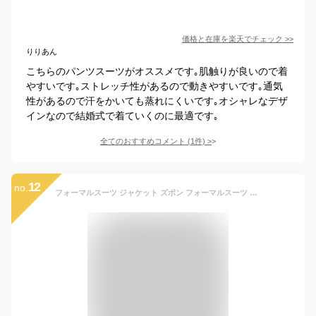
価格と在庫を
楽天
でチェック
>>
りりあん
こちらのパンツスーツがオススメです｡肌触りが良いので着
やすいです｡ストレッチ性があるので動きやすいです｡通気
性があるので汗をかいても蒸れにくいです｡オシャレなデザ
インなので結婚式で着ていくのに最適です｡
全てのおすすめコメント
(
1
件)
>
12
no.
フォーマルスーツ ジャケット ズボン フォーマルスーツ 女の子 男の子 スーツ キッズ 子供上下セット ジュニア 入学式 入園式 卒業式 七五三 結婚式 発表会 誕生日 記念日 お受験 学院風 黒 ピアノ 冠婚葬祭 パンツセット 小学生 中学生 春秋