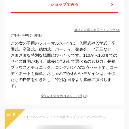
ショップでみる
価格と在庫を
楽天
でチェック
>>
アネルバ(40代・男性)
この女の子用のフォーマルスーツは、入園式や入学式、卒
園式、卒業式、結婚式、パーティ、発表会、七五三など、
さまざまな特別な場面にぴったりです。110から160までの
サイズ展開があり、成長に合わせて選べるのも魅力。長袖
ブラウスとチュニック、ロングパンツの3点セットで、コー
ディネートも簡単。おしゃれでかわいいデザインは、子供
たちの自信を引き出し、特別な日をより素敵に演出しま
す。
全てのおすすめコメント
(
1
件)
>
8
no.
フォーマル パンツ チェック柄 キッズ フォーマルパンツ 子供服 男の子 女の子 フォーマルスーツ用パンツ パンツ単品 スーツ用パンツ こども 紳士服 発表会 演奏会 ピアノ発表会 入学式 卒業式 卒園式 入園式