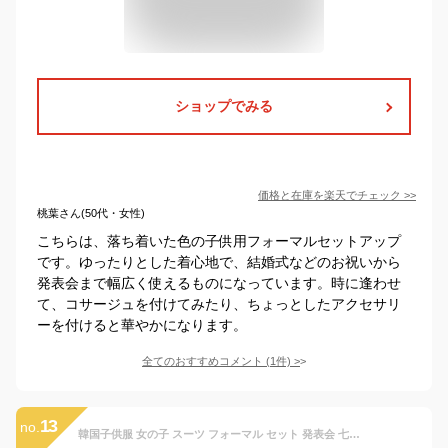
ショップでみる
価格と在庫を
楽天
でチェック
>>
桃葉さん(50代・女性)
こちらは、落ち着いた色の子供用フォーマルセットアップ
です。ゆったりとした着心地で、結婚式などのお祝いから
発表会まで幅広く使えるものになっています。時に逢わせ
て、コサージュを付けてみたり、ちょっとしたアクセサリ
ーを付けると華やかになります。
全てのおすすめコメント
(
1
件)
>
13
no.
韓国子供服 女の子 スーツ フォーマル セット 発表会 七五三 入学式 卒業式 おしゃれ キッズ ガールズ 長袖トップス ベスト パンツ 上下セット 学生 記念日 イベント 誕生日 ブラック ページュ ブルー セットアップ お洒落 お祝い お呼ばれ 春 秋 スーツ 120-170