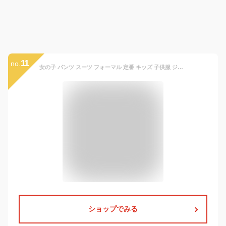
11
no.
女の子 パンツ スーツ フォーマル 定番 キッズ 子供服 ジュニア セットアップ 110 120 130 140 150 160 ロングパンツ 長ズボン 上下セット 3点セット 長袖 ブラウス チュニック ズボン 入園式 入学式 卒園式 卒業式 結婚式 パーティ 発表会 七五三 おしゃれ かわいい
ショップでみる