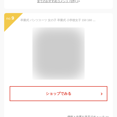
全てのおすすめコメント
(
1
件)
>
9
no.
卒業式 パンツスーツ 女の子 卒業式 小学校女子 150 160 ブレザー パンツ セットアップ 卒業式 スーツ 女の子 ゆったりサイズ 卒園式 子供服 卒服 小学校女子 ピアノ発表会 パンツスーツ 女の子 卒服 韓国制服 入学式 スーツ 女の子 中学生 高校生 カーキ 黒 ゆったり
ショップでみる
価格と在庫を
楽天
でチェック
>>