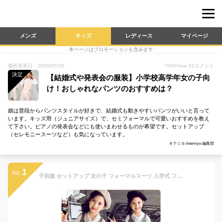
メンズ
キッズ
レディース
マイページ
本ページはプロモーションを含みます
最終更新日：2026/05/20
7043
View
24
コメント
決定
【結婚式や発表会の服装】小学校高学年女の子向
け！おしゃれなパンツのおすすめは？
娘は普段からパンツスタイルが好きで、結婚式も動きやすいパンツがいいと言って
います。キッズ用（ジュニアサイズ）で、セミフォーマルで可愛いおすすめを教え
て下さい。ピアノの発表会などにも使いまわせるものが希望です。セットアップ
（セレモニースーツなど）も気になっています。
キテミヨ-kitemiyo-編集部
1
no.
子供服 セットアップ 女の子 フォーマルスーツ 入学式 フォーマル スーツ パンツセット 子供スーツ チェック柄 ブラウス 3点セット ジュニア 入園式 卒業式 オシャレ 110 120 130 140 150 160 子供スーツ 上下 子ども服