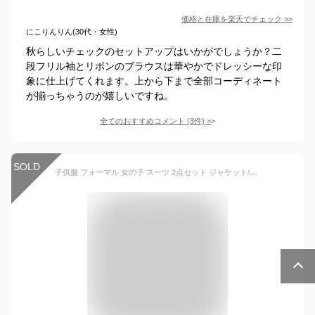
価格と在庫を
楽天
でチェック
>>
にこりんりん(30代・女性)
秋らしいチェックのセットアップはいかがでしょうか？二
段フリル袖とリボンのブラウスは華やかでドレッシーな印
象に仕上げてくれます。上から下まで全部コーディネート
が揃っちゃうのが嬉しいですね。
全てのおすすめコメント
(
3
件)
>
SOLD
子供服 フォーマル 女の子 スーツ 2点セット ジャケット/パンツ 入学式 卒業式 スーツ 女の子 ジュニア パンツスーツ 子供服 ガールズ キッズ 七五三 発表会 子ども セットアップ 春 チェック柄 110 120 130 140 150 160cm