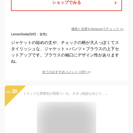
ショップでみる
価格と在庫を
Amazon
でチェック
>>
LemonSoda(50代・女性)
ジャケットの短めの丈や、チェックの柄が大人っぽくてス
タイリッシュな、ジャケット＋パンツ＋ブラウスの上下セ
ットアップです。ブラウスの袖口にデザイン性があります
ね。
全てのおすすめコメント
(
1
件)
>
20
no.
トラッドな雰囲気が洒落ている。タポっ絶妙なゆとり。サスペンダーパンツ・再販。メール便不可TOY【222B】