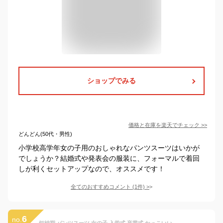
ショップでみる
価格と在庫を
楽天
でチェック
>>
どんどん(50代・男性)
小学校高学年女の子用のおしゃれなパンツスーツはいかが
でしょうか？結婚式や発表会の服装に、フォーマルで着回
しが利くセットアップなので、オススメです！
全てのおすすめコメント
(
1
件)
>
6
no.
短納期 パンツスーツ 女の子 入学式 卒業式 かっこいい 韓国 子供服 女の子 セットアップ キッズ 発表会 スーツ パンツ ベスト 3点セット 春 秋 フォーマルスーツ 結婚式 大人っぽい ゆったりサイズ小さいサイズ 90 100 110 120 130 140 ピアノ スーツ グレンチェック