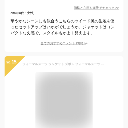
価格と在庫を
楽天
でチェック
>>
chai(50代・女性)
華やかなシーンにも似合うこちらのツイード風の生地を使
ったセットアップはいかがでしょうか。ジャケットはコン
パクトな丈感で、スタイルもかよく見えます。
全てのおすすめコメント
(
3
件)
>
15
no.
フォーマルスーツ ジャケット ズボン フォーマルスーツ 女の子 男の子 スーツ キッズ 子供上下セット ジュニア 入学式 入園式 卒業式 七五三 結婚式 発表会 誕生日 記念日 お受験 学院風 黒 ピアノ 冠婚葬祭 パンツセット 小学生 中学生 春秋