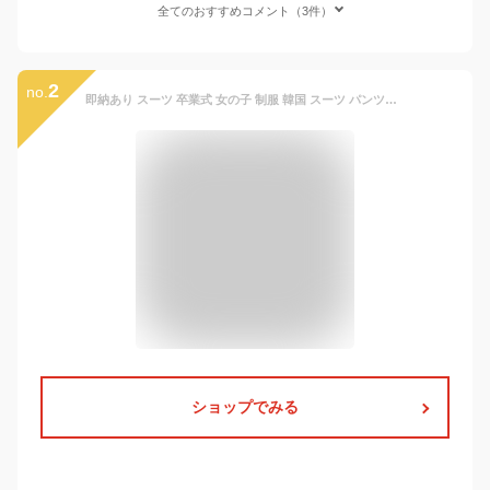
全てのおすすめコメント（3件）
2
no.
即納あり スーツ 卒業式 女の子 制服 韓国 スーツ パンツスーツ ジャケット パンツ セット 2-3点セット 大きめサイズ 卒服 小学生 中学生 高校生 フォーマル 入学式 JK 成人式 子供服 ゆったり お受験 七五三 試合着 撮影 ピアノ発表会 結婚式 黒 120 130 140 150 160 170
ショップでみる