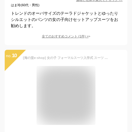
はま玲(60代・男性)
トレンドのオーバサイズのテーラドジャケットとゆったり
シルエットのパンツの女の子向けセットアップスーツをお
勧めします。
全てのおすすめコメント
(
1
件)
>
10
no.
[海の堂e-shop] 女の子 フォーマルスーツ入学式 スーツ 2点セットジャケット/パンツ ガールズ 子供服 学院風 キッズ 卒園式 セットアップジュニア 制服 結婚式 発表会 カジュアル 七五三 発表会 (グレー, 160cm)