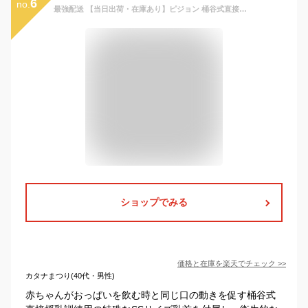
6
no.
最強配送 【当日出荷・在庫あり】ピジョン 桶谷式直接授乳訓練用 母乳相談室 哺乳瓶 哺乳器（哺乳びん）おっぱい育児に 耐熱ガラス製 160ml 乳首（SSサイズ）pigeon 新生児
ショップでみる
価格と在庫を
楽天
でチェック
>>
カタナまつり(40代・男性)
赤ちゃんがおっぱいを飲む時と同じ口の動きを促す桶谷式