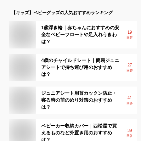
【キッズ】
ベビーグッズ
の人気おすすめランキング
1歳浮き輪｜赤ちゃんにおすすめの安
19
全なベビーフロートや足入れうきわ
回答
は？
4歳のチャイルドシート｜簡易ジュニ
27
アシートで持ち運び用のおすすめ
回答
は？
ジュニアシート用首カックン防止・
41
寝る時の前のめり対策のおすすめ
回答
は？
ベビーカー収納カバー｜西松屋で買
39
えるものなど外置き用のおすすめ
回答
は？