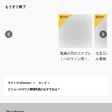
もうすぐ終了
受付中
受付中
鬼滅の刃のコスプレ
七五三の
｜ハロウィン用！キ
ル着物（
ッズのなりきり人気
ワンタッ
衣装のおすすめは？
宅で簡単
きるおす
キテミヨ-kitemiyo-
キッズ
ピジョンのガラス製哺乳瓶のおすすめは？
Our Vision