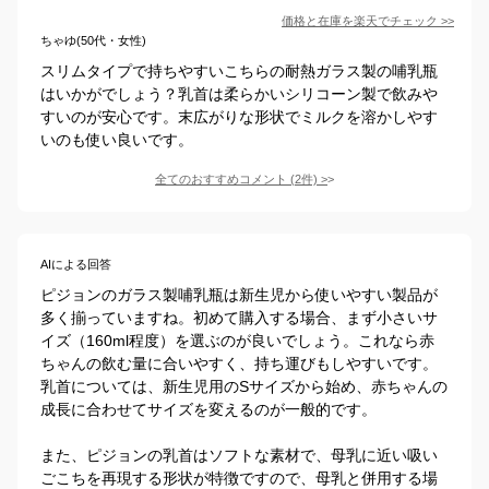
価格と在庫を
楽天
でチェック
>>
ちゃゆ(50代・女性)
スリムタイプで持ちやすいこちらの耐熱ガラス製の哺乳瓶
はいかがでしょう？乳首は柔らかいシリコーン製で飲みや
すいのが安心です。末広がりな形状でミルクを溶かしやす
いのも使い良いです。
全てのおすすめコメント
(
2
件)
>
AIによる回答
ピジョンのガラス製哺乳瓶は新生児から使いやすい製品が
多く揃っていますね。初めて購入する場合、まず小さいサ
イズ（160ml程度）を選ぶのが良いでしょう。これなら赤
ちゃんの飲む量に合いやすく、持ち運びもしやすいです。
乳首については、新生児用のSサイズから始め、赤ちゃんの
成長に合わせてサイズを変えるのが一般的です。

また、ピジョンの乳首はソフトな素材で、母乳に近い吸い
ごこちを再現する形状が特徴ですので、母乳と併用する場