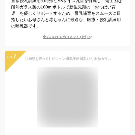
直接授乳訓練用の特殊なSSサイズ乳首を付属し、衛生的な
耐熱ガラス製の160mlボトルで新生児期の「おっぱい育
児」を優しくサポートするため、母乳哺育をスムーズに目
指したいお母さんと赤ちゃんに最適な、医療・授乳訓練用
の哺乳器です。
全てのおすすめコメント
(
1
件)
>
7
no.
【1種類を選べる】ピジョン 母乳実感 哺乳びん 耐熱ガラス(1個)【母乳実感】