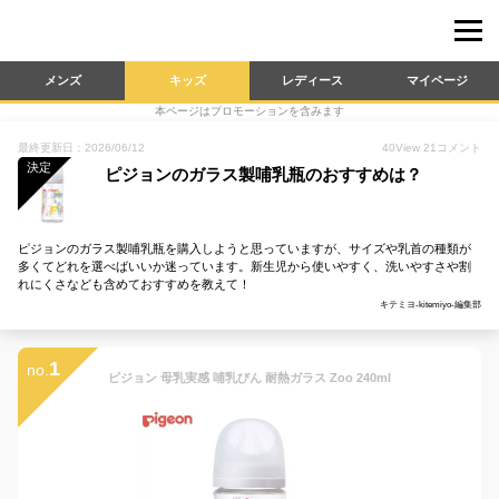
メンズ
キッズ
レディース
マイページ
本ページはプロモーションを含みます
最終更新日：2026/06/12
40
View
21
コメント
決定
ピジョンのガラス製哺乳瓶のおすすめは？
ピジョンのガラス製哺乳瓶を購入しようと思っていますが、サイズや乳首の種類が
多くてどれを選べばいいか迷っています。新生児から使いやすく、洗いやすさや割
れにくさなども含めておすすめを教えて！
キテミヨ-kitemiyo-編集部
1
no.
ピジョン 母乳実感 哺乳びん 耐熱ガラス Zoo 240ml