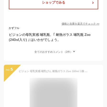
ショップでみる
価格と在庫を
楽天
でチェック
>>
かずフル
ピジョンの母乳実感 哺乳瓶、｢ 耐熱ガラス 哺乳瓶 Zoo
(240㎖入り) ｣ はいかがでしょう。
全てのおすすめコメント（2件）
5
no.
ピジョン 母乳実感 哺乳びん 耐熱ガラス Zoo 160ml 1個 【母乳実感】 授乳用品