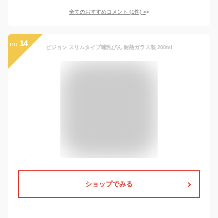
全てのおすすめコメント
(
1
件)
>
14
no.
ピジョン スリムタイプ哺乳びん 耐熱ガラス製 200ml
ショップでみる