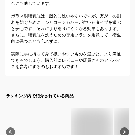
合にも適しています。

ガラス製哺乳瓶は一般的に洗いやすいですが、万が一の割
れを防ぐために、シリコーンカバーが付いたタイプを選ぶ
と安心です。それにより滑りにくくなる効果もあります。
さらに、哺乳瓶を洗うための専用ブラシを用意して、衛生
的に保つことも忘れずに。

実際に手に持ってみて扱いやすいものを選ぶと、より満足
できるでしょう。購入前にレビューや店員さんのアドバイ
スを参考にするのもおすすめです！
ランキング内で紹介されている商品