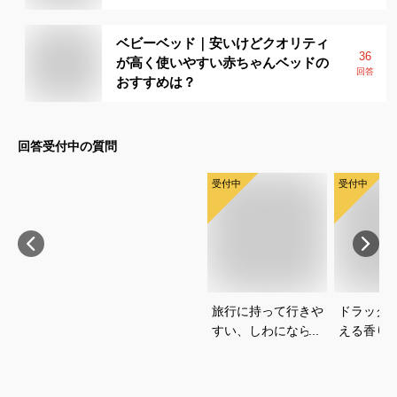
ベビーベッド｜安いけどクオリティ
36
が高く使いやすい赤ちゃんベッドの
回答
おすすめは？
回答受付中の質問
受付中
受付中
旅行に持って行きや
ドラッグ
すい、しわにならな
える香り
い子供用ワンピース
ンプーで
のおすすめを教えて
緒に使い
ください
すめは？