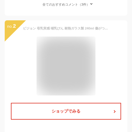
全てのおすすめコメント（3件）
2
no.
ピジョン 母乳実感 哺乳びん 耐熱ガラス製 240ml 傷がつきにくく衛生的 熱伝導率高い素材で早く冷める ミルク ボトル Mサイズ シリコーン乳首 Bear/Music/Zoo pigeon 広口タイプ 哺乳瓶 拒否 B倉庫
ショップでみる