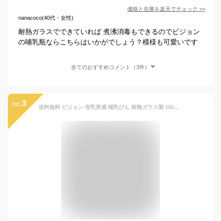
価格と在庫を
楽天
でチェック
>>
nanacoco(40代・女性)
耐熱ガラスでできていれば 煮沸消毒もできるのでビジョン
の哺乳瓶ならこちらはいかがでしょう？模様も可愛いです
全てのおすすめコメント（3件）
3
no.
送料無料 ピジョン 母乳実感 哺乳びん 耐熱ガラス製 160ml 傷がつきにくく衛生的 熱伝導率高い素材で早く冷める ミルク ボトル Bear/Music/Zoo 乳首（SSサイズ）3代目 pigeon 新生児 広口タイプ かわいい 哺乳瓶 拒否 B倉庫 送料無料（一部除く）