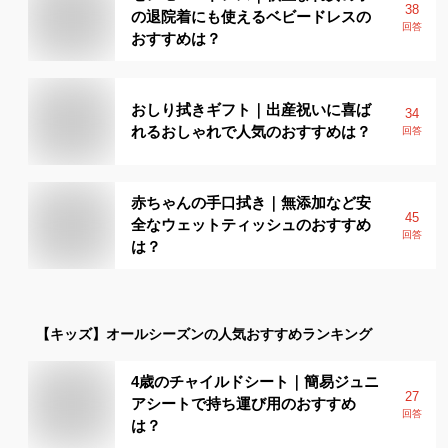
38
の退院着にも使えるベビードレスの
回答
おすすめは？
おしり拭きギフト｜出産祝いに喜ば
34
れるおしゃれで人気のおすすめは？
回答
赤ちゃんの手口拭き｜無添加など安
45
全なウェットティッシュのおすすめ
回答
は？
【キッズ】
オールシーズン
の人気おすすめランキング
4歳のチャイルドシート｜簡易ジュニ
27
アシートで持ち運び用のおすすめ
回答
は？