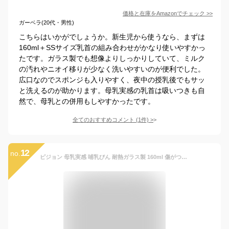
価格と在庫を
Amazon
でチェック
>>
ガーベラ(20代・男性)
こちらはいかがでしょうか。新生児から使うなら、まずは
160ml＋SSサイズ乳首の組み合わせがかなり使いやすかっ
たです。ガラス製でも想像よりしっかりしていて、ミルク
の汚れやニオイ移りが少なく洗いやすいのが便利でした。
広口なのでスポンジも入りやすく、夜中の授乳後でもサッ
と洗えるのが助かります。母乳実感の乳首は吸いつきも自
然で、母乳との併用もしやすかったです。
全てのおすすめコメント
(
1
件)
>
12
no.
ピジョン 母乳実感 哺乳びん 耐熱ガラス製 160ml 傷がつきにくく衛生的 熱伝導率高い素材で早く冷める ミルク ボトル Bear/Music/Zoo シリコーン乳首:SSサイズ 3代目 pigeon 新生児 広口タイプ かわいい 哺乳瓶 拒否 B倉庫