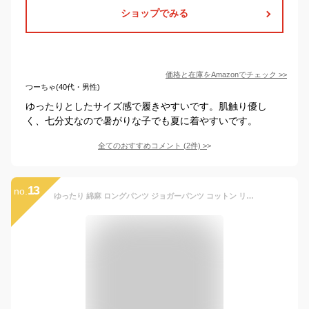
ショップでみる
価格と在庫を
Amazon
でチェック
>>
つーちゃ(40代・男性)
ゆったりとしたサイズ感で履きやすいです。肌触り優し
く、七分丈なので暑がりな子でも夏に着やすいです。
全てのおすすめコメント
(
2
件)
>
13
no.
ゆったり 綿麻 ロングパンツ ジョガーパンツ コットン リネン キッズ 男の子 子供服 黒(ブラック, 120)