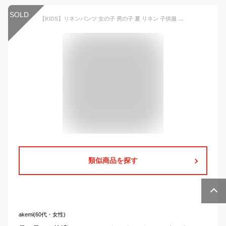
SOLD
【KIDS】リネンパンツ 女の子 男の子 夏 リネン 子供服 パンツ キッズ かわいい 無地 チェック デーリー ボトム コーデ おしゃれ シンプル 韓国 ファッション 【COCORIA】
類似商品を探す
akemi(60代・女性)