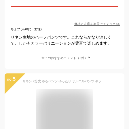
価格と在庫を
楽天
でチェック
>>
ちょプラ(40代・女性)
リネン生地のハーフパンツです。これならかなり涼しく
て、しかもカラーバリエーションが豊富で楽しめます。
全てのおすすめコメント（2件）
5
no.
リネン 7分丈 ゆるパンツ ゆったり サルエルパンツ キッズ 韓国ベビー服 ナチュラル リネン パンツ 夏 女の子 男の子 子供 韓国子供服 シンプル 無地 7分丈 韓国こども服