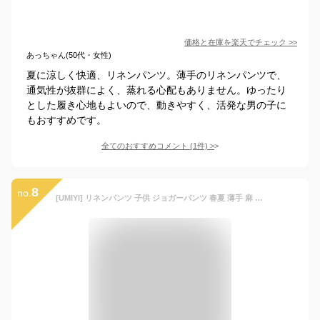
価格と在庫を
楽天
でチェック
>>
あっちゃん(50代・女性)
夏に涼しく快適、リネンパンツ。薄手のリネンパンツで、
通気性が抜群によく、蒸れる心配もありません。ゆったり
とした履き心地もよいので、動きやすく、活発な男の子に
もおすすめです。
全てのおすすめコメント
(
1
件)
>
8
no.
[UMIYI] リネンパンツ 子供 ジョガーパンツ 春夏 薄手 麻 男の子 女の子 サルエルパンツ 涼しい キッズ サマーパンツ ゆったり 無地 快適 リネン カジュアルパンツ 長ズボン ロングパンツ 男女兼用 ブルー