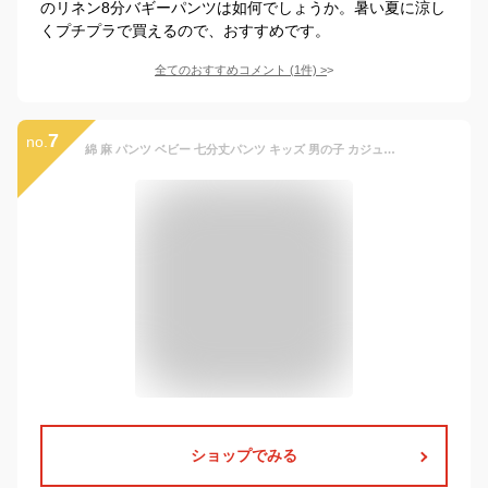
のリネン8分バギーパンツは如何でしょうか。暑い夏に涼し
くプチプラで買えるので、おすすめです。
全てのおすすめコメント
(
1
件)
>
7
no.
綿 麻 パンツ ベビー 七分丈パンツ キッズ 男の子 カジュアルパンツ 子供服 綿麻風 ゆったり ロングパンツ ボーイズ 薄手 ウエストゴム 無地 コットン リネン 夏 送料無料 90 100 110 120 130 140
ショップでみる