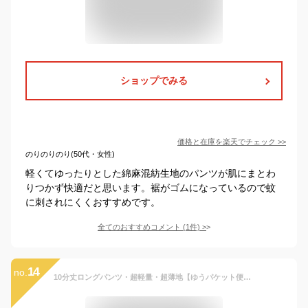
ショップでみる
価格と在庫を
楽天
でチェック
>>
のりのりのり(50代・女性)
軽くてゆったりとした綿麻混紡生地のパンツが肌にまとわ
りつかず快適だと思います。裾がゴムになっているので蚊
に刺されにくくおすすめです。
全てのおすすめコメント
(
1
件)
>
14
no.
10分丈ロングパンツ・超軽量・超薄地【ゆうパケット便2枚まで/宅配便あす楽対応】子供ズボン ボトムズ パンツ パンツ ズボンこども 半ズボン 子供 キッズ ジュニア 男の子 女の子 子供服 コットンリネン 無地