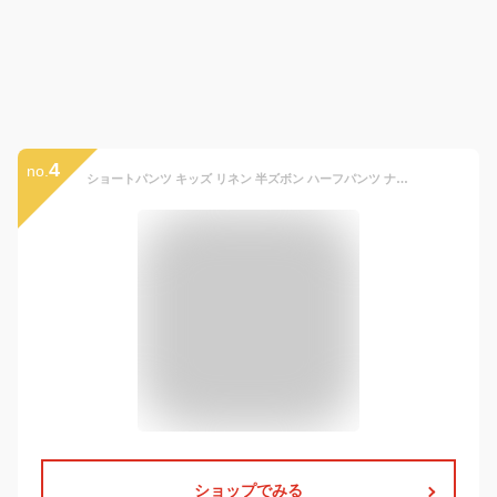
4
no.
ショートパンツ キッズ リネン 半ズボン ハーフパンツ ナチュラル 韓国 子供服 男の子 女の子 短パン 無地 夏 キッズファッション 保育園着 涼しい 暑さ対策 白 速乾 80cm 90cm 100cm 110cm 120cm 130cm 韓国子供服 マリンキャッスル
ショップでみる