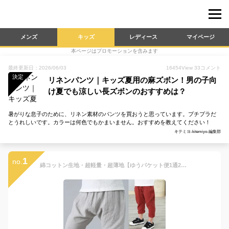
メンズ
キッズ
レディース
マイページ
本ページはプロモーションを含みます
最終更新日：2026/06/03
16454
View
33
コメント
決定
リネンパンツ｜キッズ夏用の麻ズボン！男の子向
け夏でも涼しい長ズボンのおすすめは？
暑がりな息子のために、リネン素材のパンツを買おうと思っています。プチプラだ
とうれしいです。カラーは何色でもかまいません。おすすめを教えてください！
キテミヨ-kitemiyo-編集部
1
no.
綿コットン生地・超軽量・超薄地【ゆうパケット便1通2枚までok】7分丈 サルエル 子供ズボン ハーフパンツ ズボンショートパンツ こども 半ズボン 子供 キッズ ジュニア 男の子 女の子 子供服 ボトムス コットンリネン ワッシャー加工 綿ガーゼ生地透気性抜群