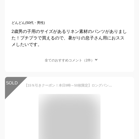
どんどん(50代・男性)
2歳男の子用のサイズがあるリネン素材のパンツがありまし
た！プチプラで買えるので、暑がりの息子さん用におスス
メしたいです。
全てのおすすめコメント（2件）
SOLD
【15％引きクーポン！本日9時～50枚限定】ロングパンツ ズボン 子供 キッズ 長ズボン 子供服 キッズ ベビー 男の子 女の子 ボトムス リネンパンツ サルエルパンツ 綿70% 麻30% 自然素材 100% 無地 股上 ゆったり 80 90 100 110 120