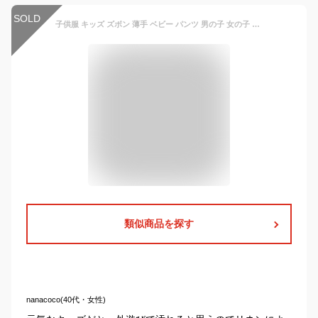
SOLD
子供服 キッズ ズボン 薄手 ベビー パンツ 男の子 女の子 パンツ 長ズボン ボトムス ベビー服 子供服 キッズ ジュニアパンツ 子供 ベビー ボトムス ゆったり 夏 涼しい 麻 リネン 綿麻 九分丈 ウエストゴ
類似商品を探す
nanacoco(40代・女性)