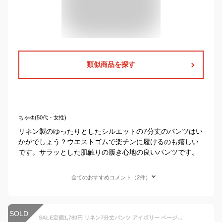
類似商品を探す
ちゃゆ(50代・女性)
リネン製のゆったりとしたシルエットの7分丈のパンツはい
かがでしょう？ウエストゴムで楽チンに履けるのも嬉しい
です。サラッとした肌触りの履き心地の良いパンツです。
全てのおすすめコメント（2件）
SOLD
SALE定価1,780円 リネン7分丈パンツ アイボリー ベージュ ピンク チャコール 韓国子供服 ウエストゴム 男の子 女の子 ズボン 80cm 90cm 100cm 110cm 120cm キッズ 21ss