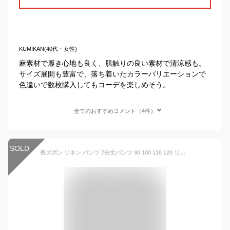
KUMIKAN(40代・女性)
麻素材で履き心地も良く、肌触りの良い素材で清涼感も。
サイズ展開も豊富で、落ち着いたカラーバリエーションで
色違いで数枚購入してもコーデを楽しめそう。
全てのおすすめコメント（4件）
SOLD
長ズボン リネン パンツ 7分丈パンツ 90 100 110 120 リネンパンツ 7分丈 夏ズボン 子供服 こども服 子ども服 子どもふく キッズ 女の子 男の子 ジュニア ズボン キッズパンツ 男の子 女の子 子供 ベビーズボン ゆったり 冷房 通園 通学 新学期 子供パンツ女の子