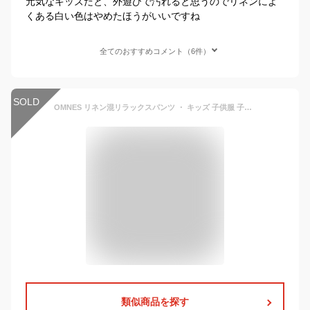
元気なキッズだと、外遊びで汚れると思うのでリネンによ
くある白い色はやめたほうがいいですね
全てのおすすめコメント（6件）
SOLD
OMNES リネン混リラックスパンツ ・ キッズ 子供服 子ども服 男の子 女の子 ボーイズ ガールズ ジュニア ズボン パンツ 長ズボン ボトムス カジュアル アメカジ アウトドア キャンプ 麻 夏 涼しい 保育園 幼稚園 小学生 100 110 120 130 140
類似商品を探す