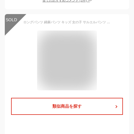
全てのおすすめコメント
(
1
件)
>
SOLD
ロングパンツ 綿麻パンツ キッズ 女の子 サルエルパンツ 男の子 長ズボン リネンパンツ ボトムス 子供服 綿 麻 送料無料 ゆったり ジュニア 無地 薄手 可愛い 春 夏 ベビー 80 90 100 110 120 130
類似商品を探す