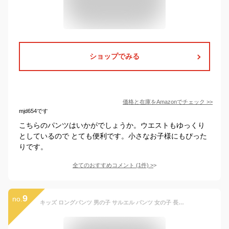
ショップでみる
価格と在庫を
Amazon
でチェック
>>
mjd654です
こちらのパンツはいかがでしょうか。ウエストもゆっくり
としているので とても便利です。小さなお子様にもぴった
りです。
全てのおすすめコメント
(
1
件)
>
9
no.
キッズ ロングパンツ 男の子 サルエル パンツ 女の子 長ズボン コットン リネン 子供服 ベビー スウェットパンツ 綿麻 通気性 男女兼用 薄手 春夏 6色 80-130 (ブルー, 100)