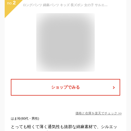
2
no.
ロングパンツ 綿麻パンツ キッズ 長ズボン 女の子 サルエルパンツ 男の子 リネンパンツ ボトムス 子供服 綿 麻 送料無料 ゆったり ウエストゴム ジュニア ストライプ 薄手 可愛い 春 夏 ベビー 80 90 100 110 120 130
ショップでみる
価格と在庫を
楽天
でチェック
>>
はま玲(60代・男性)
とっても軽くて薄く通気性も抜群な綿麻素材で、シルエッ