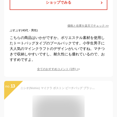
ショップでみる
価格と在庫を
楽天
でチェック
>>
ぷすぷす(40代・男性)
こちらの商品はいかがですか。ポリエステル素材を使用し
たトートバッグタイプのプールバックです。小学生男子に
大人気のマインクラフトのデザインがいいですね。マチつ
きで収納しやすいですし、耐久性にも優れているので、お
すすめですよ。
全てのおすすめコメント
(
1
件)
>
13
no.
ニシオ(Nishio) マイクラ ボストン ビーチバッグ ブラック E8530YB-N9