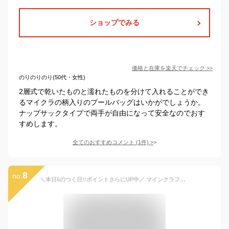
ショップでみる
価格と在庫を
楽天
でチェック
>>
のりのりのり(50代・女性)
2層式で乾いたものと濡れたものを分けて入れることができ
るマイクラの柄入りのプールバッグはいかがでしょうか。
ナップサックタイプで両手が自由になって安全なのでおす
すめします。
全てのおすすめコメント
(
1
件)
>
8
no.
＼本日5のつく日!!ポイントさらにUP中／ マインクラフト プールバッグ トート ボストン ナップサック キッズ 男の子 小学生 ビニールバッグ ポリエステル スイミングバッグ マイクラ クリーパー 水泳バッグ 小学校 幼稚園