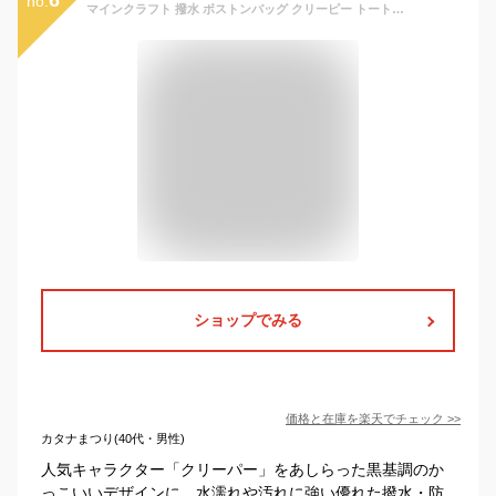
no.
マインクラフト 撥水 ボストンバッグ クリーピー トートバック プールバッグ 手提げ袋 レッスンバッグ スイミング 水泳バッグ ビーチバッグ 男の子 女の子 学校 保育園 幼稚園 minecraft かっこいい ブラック 防水 マチあり マザーバッグ かばん 子供 ビニールバッグ BAG
ショップでみる
価格と在庫を
楽天
でチェック
>>
カタナまつり(40代・男性)
人気キャラクター「クリーパー」をあしらった黒基調のか
っこいいデザインに、水濡れや汚れに強い優れた撥水・防