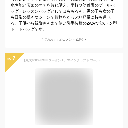
水性能と広めのマチを兼ね備え、学校や幼稚園のプールバ
ッグ・レッスンバッグとしてはもちろん、男の子も女の子
も日常の様々なシーンで荷物をたっぷり軽量に持ち運べ
る、子供から親御さんまで使い勝手抜群の2WAYボストン型
トートバッグです。
全てのおすすめコメント
(
1
件)
>
7
no.
【最大1000円OFFクーポン！】マインクラフト プールバッグ 2層式ボンサック グレー Minecraft ニシオ 海プール サマーレジャー用品 ゲームキャラクター グッズ シネマコレクション