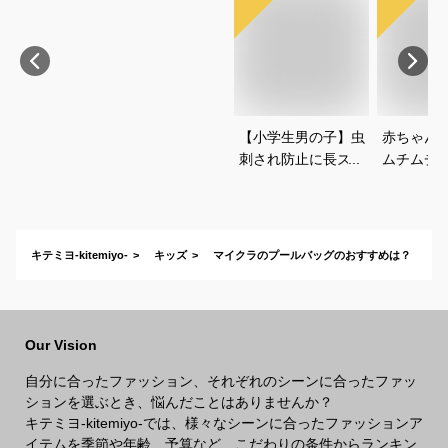
【小学生男の子】虫
赤ちゃん
刺され防止に長ズボ
ムチムチ
ンで対策！ベーシッ
い！おし
クなチノパンは？
いいベビ
すすめは
キテミヨ-kitemiyo-
キッズ
マイクラのプールバッグのおすすめは？
Our Vision
自分に合ったファッション、それぞれのシーンに合ったファッ
ションを選ぶとき、悩んだことはありませんか？
キテミヨ-kitemiyo-では、様々なシーンに合ったファッションア
イテムを季節や年齢、予算など、こだわりの条件からランキン