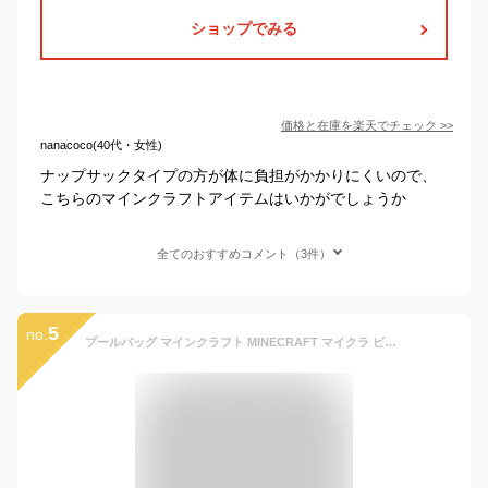
ショップでみる
価格と在庫を
楽天
でチェック
>>
nanacoco(40代・女性)
ナップサックタイプの方が体に負担がかかりにくいので、
こちらのマインクラフトアイテムはいかがでしょうか
全てのおすすめコメント（3件）
5
no.
プールバッグ マインクラフト MINECRAFT マイクラ ビーチバッグ ボストン トート ナップサック メール便送料無料 【 ビニールバッグ リュック ボンサック プール a4 2層式 ビーチバック プールバック スイミング キッズ 男の子 男子 キャラクター】父の日