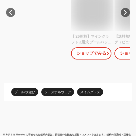
【'26新柄】マインクラ
【送料無料
フト 2層式 プールバッグ
グ（ビニー
ボンサック ナップサッ
インクラフ
ショップでみる
ショッ
ク クリーパー グッズ ビ
ー:CVB4-M
ーチ MINECRAFT マイ
2026年版 /
クラ 2ルーム 2段 角型
ー ビーチバ
プール 授業 海 リゾート
バッグ スイ
旅行《 男の子 小学生 》
グ
プール/水遊び
シーズナルウェア
スイムグッズ
※
キテミヨ-kitemiyo-
に寄せられた投稿内容は、投稿者の主観的な感想・コメントを含みます。 投稿の信憑性・正確性