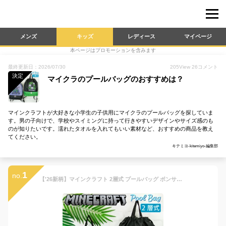
メンズ
キッズ
レディース
マイページ
本ページはプロモーションを含みます
最終更新日：2026/07/30
205
View
26
コメント
決定
マイクラのプールバッグのおすすめは？
マインクラフトが大好きな小学生の子供用にマイクラのプールバッグを探していま
す。男の子向けで、学校やスイミングに持って行きやすいデザインやサイズ感のも
のが知りたいです。濡れたタオルを入れてもいい素材など、おすすめの商品を教え
てください。
キテミヨ-kitemiyo-編集部
1
no.
【'26新柄】マインクラフト 2層式 プールバッグ ボンサック ナップサック クリーパー グッズ ビーチ MINECRAFT マイクラ 2ルーム 2段 角型 プール 授業 海 リゾート 旅行《 男の子 小学生 》