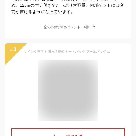
め。12cmのマチ付きでたっぷり大容量。内ポケットには名
前が書けるようになっています。
全てのおすすめコメント（4件）
3
no.
マインクラフト 撥水 2層式 トートバック プールバッグ 手提げ袋 レッスンバッグ スイミング 水泳バッグ ビーチバッグ 男の子 女の子 学校 保育園 幼稚園 minecraft かっこいい ブラック 黒 防水 マチあり マザーバッグ かばん 子供 バケット型 ビニールバッグ BAG