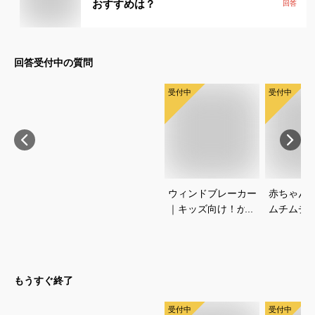
おすすめは？
回答
回答受付中の質問
受付中
受付中
ウィンドブレーカー
赤ちゃん
｜キッズ向け！かっ
ムチムチ
こいいノースフェイ
い！おし
スジャケットのおす
いいベビ
すめは？
すすめは
もうすぐ終了
受付中
受付中