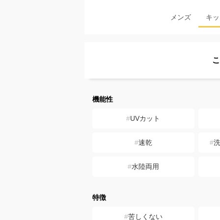
メンズ
キッ
こ
機能性
UVカット
速乾
水陸両用
特徴
苦しくない