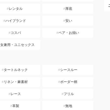
レンタル
厚底
ハイブランド
安い
コスパ
ペア・お揃い
男女兼用・ユニセックス
タートルネック
シースルー
リネン・麻素材
ボーダー柄
レース
フリル
革製
無地