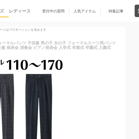
ズ
レディース
受付中の質問
人気アイテム
特集記事
ージはプロモーションを含みます
ォーマルパンツ 子供服 男の子 女の子 フォーマルスーツ用パンツ
服 発表会 演奏会 ピアノ発表会 入学式 卒業式 卒園式 入園式