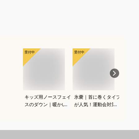
受付中
受付中
受付中
キッズ用ノースフェイ
氷嚢｜首に巻くタイプ
【ベビ
スのダウン｜暖かい！
が人気！運動会対策グ
ス・ス
おしゃれな高級冬アウ
ッズのおすすめは？
ち歩き
ターのおすすめは？
めは？