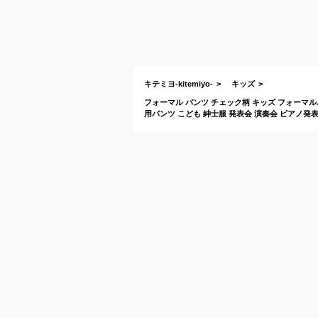
キテミヨ-kitemiyo-
キッズ
フォーマル パンツ チェック柄 キッズ フォーマル
用パンツ こども 紳士服 発表会 演奏会 ピアノ発表