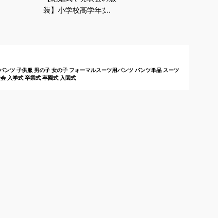
装】小学校高学年女の
子向け！おしゃれなパ
ンツのおすすめは？
パンツ 子供服 男の子 女の子 フォーマルスーツ用パンツ パンツ単品 スーツ
会 入学式 卒業式 卒園式 入園式