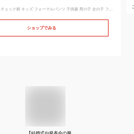
フォーマル パンツ チェック柄 キッズ フォーマルパンツ 子供服 男の子 女の子 フォーマルスーツ用パンツ パンツ単品 スーツ用パンツ こども 紳士服 発表会 演奏会 ピアノ発表会 入学式 卒業式 卒園式 入園式
ショップでみる
【結婚式や発表会の服