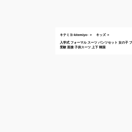
キテミヨ-kitemiyo-
キッズ
入学式 フォーマル スーツ パンツセット 女の子 ブ
受験 面接 子供スーツ 上下 韓国