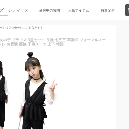
ズ
レディース
受付中の質問
人気アイテム
特集記事
ージはプロモーションを含みます
女の子 ブラウス 3点セット 長袖 七五三 卒園式 フォーマルスー
ャレ お受験 面接 子供スーツ 上下 韓国