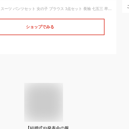
入学式 フォーマル スーツ パンツセット 女の子 ブラウス 3点セット 長袖 七五三 卒園式 フォーマルスーツ キッズ オシャレ お受験 面接 子供スーツ 上下 韓国
ショップでみる
【結婚式や発表会の服