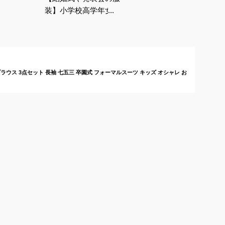
装】小学校高学年女の
子向け！おしゃれなパ
ンツのおすすめは？
ラウス 3点セット 長袖 七五三 卒園式 フォーマルスーツ キッズ オシャレ お