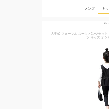
メンズ
キッ
本ペ
入学式 フォーマル スーツ パンツセット 
ツ キッズ オシ