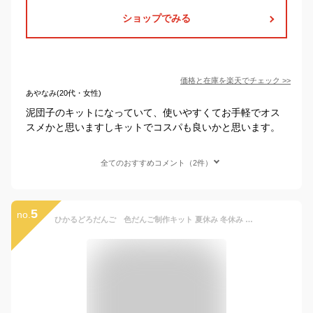
ショップでみる
価格と在庫を
楽天
でチェック
>>
あやなみ(20代・女性)
泥団子のキットになっていて、使いやすくてお手軽でオス
スメかと思いますしキットでコスパも良いかと思います。
全てのおすすめコメント（2件）
5
no.
ひかるどろだんご 色だんご制作キット 夏休み 冬休み 自由研究 幼稚園 保育園 小学生 低学年 人気 泥だんご作り 楽しい