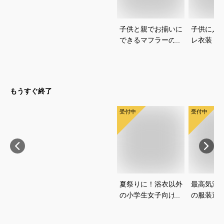
子供と親でお揃いに
子供に人
できるマフラーのお
レ衣装｜
すすめを教えてくだ
選び方と
さい
教えてく
もうすぐ終了
受付中
受付中
夏祭りに！浴衣以外
最高気温1
の小学生女子向け服
の服装選
装のおすすめは？
どいい重
を教えて