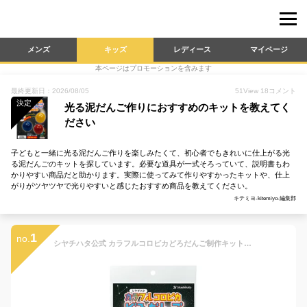
メンズ
キッズ
レディース
マイページ
本ページはプロモーションを含みます
最終更新日：2026/08/05
51
View
18
コメント
決定
光る泥だんご作りにおすすめのキットを教えてく
ださい
子どもと一緒に光る泥だんご作りを楽しみたくて、初心者でもきれいに仕上がる光
る泥だんごのキットを探しています。必要な道具が一式そろっていて、説明書もわ
かりやすい商品だと助かります。実際に使ってみて作りやすかったキットや、仕上
がりがツヤツヤで光りやすいと感じたおすすめ商品を教えてください。
キテミヨ-kitemiyo-編集部
1
no.
シヤチハタ公式 カラフルコロピカどろだんご制作キット 既製品タイプ シャチハタ シヤチハタ コロピカどろだんご どろだんご 泥団子 泥だんご 砂遊び ピカピカ ツヤツヤ 光る ツルツル 子供 夏休