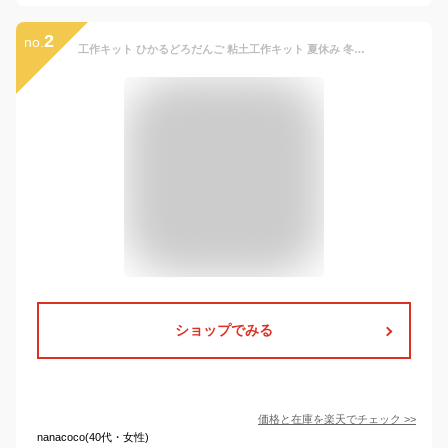
2
no.
工作キット ひかるどろだんご 粘土工作キット 夏休み 冬休み 自由研究 幼稚園 保育園 小学生 低学年 人気 泥だんご作り 楽しい
ショップでみる
価格と在庫を
楽天
でチェック
>>
nanacoco(40代・女性)