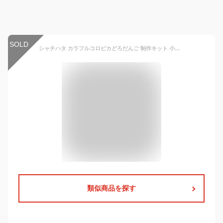
SOLD
シャチハタ カラフルコロピカどろだんご 制作キット 小学生 低学年 男の子 女の子 工作 夏休み 夏休みの宿題 自由研究 キット 泥団子 どろだんご 泥だんご 土 光る ピカピカ カラフル カラー
類似商品を探す