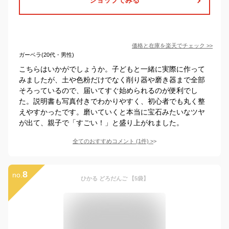
価格と在庫を
楽天
でチェック
>>
ガーベラ(20代・男性)
こちらはいかがでしょうか。子どもと一緒に実際に作って
みましたが、土や色粉だけでなく削り器や磨き器まで全部
そろっているので、届いてすぐ始められるのが便利でし
た。説明書も写真付きでわかりやすく、初心者でも丸く整
えやすかったです。磨いていくと本当に宝石みたいなツヤ
が出て、親子で「すごい！」と盛り上がれました。
全てのおすすめコメント
(
1
件)
>
8
no.
ひかる どろだんご 【5袋】