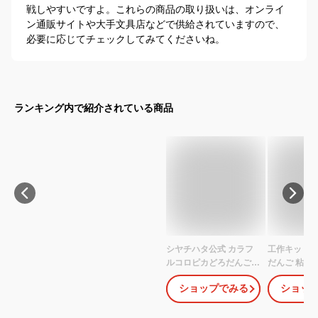
戦しやすいですよ。これらの商品の取り扱いは、オンライ
ン通販サイトや大手文具店などで供給されていますので、
必要に応じてチェックしてみてくださいね。
ランキング内で紹介されている商品
シヤチハタ公式 カラフ
工作キット 
ルコロピカどろだんご制
だんご 粘土
作キット 既製品タイプ
夏休み 冬休
ショップでみる
ショッ
シャチハタ シヤチハタ
幼稚園 保育園
コロピカどろだんご ど
学年 人気 
ろだんご 泥団子 泥だん
楽しい