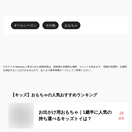
ご 砂遊び ピカピカ ツヤ
ツヤ 光る ツルツル 子供
夏休
オールシーズン
その他
おもちゃ
※
キテミヨ-kitemiyo-
に寄せられた投稿内容は、投稿者の主観的な感想・コメントを含みます。 投稿の信憑性・正確性
を保証することはできませんので、あくまで参考情報の一つとしてご利用ください。
【キッズ】
おもちゃ
の人気おすすめランキング
お出かけ用おもちゃ｜1歳半に人気の
29
持ち運べるキッズトイは？
回答