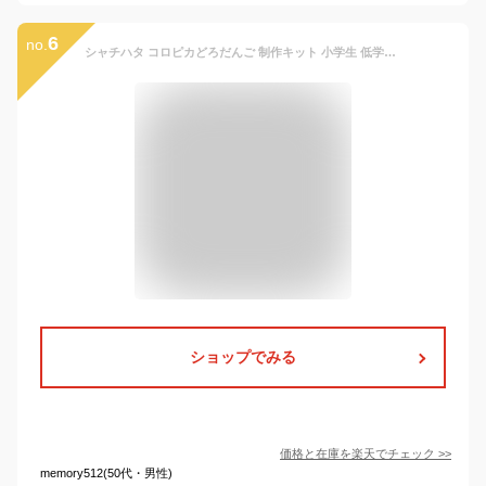
6
no.
シャチハタ コロピカどろだんご 制作キット 小学生 低学年 男の子 女の子 工作 夏休み 夏休みの宿題 自由研究 キット 泥団子 どろだんご 泥だんご 土 光る ピカピカ
ショップでみる
価格と在庫を
楽天
でチェック
>>
memory512(50代・男性)