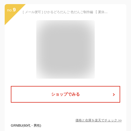
9
no.
[ メール便可 ] ひかるどろだんご 色だんご制作編 【 夏休み 実験 泥だんご キット つるつる ひかる 光る 】
ショップでみる
価格と在庫を
楽天
でチェック
>>
GRNBU(60代・男性)