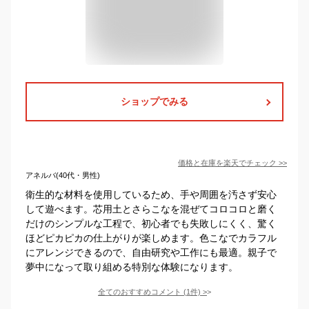
ショップでみる
価格と在庫を
楽天
でチェック
>>
アネルバ(40代・男性)
衛生的な材料を使用しているため、手や周囲を汚さず安心
して遊べます。芯用土とさらこなを混ぜてコロコロと磨く
だけのシンプルな工程で、初心者でも失敗しにくく、驚く
ほどピカピカの仕上がりが楽しめます。色こなでカラフル
にアレンジできるので、自由研究や工作にも最適。親子で
夢中になって取り組める特別な体験になります。
全てのおすすめコメント
(
1
件)
>