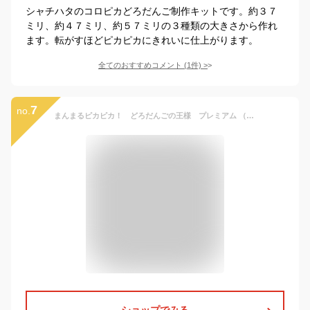
シャチハタのコロピカどろだんご制作キットです。約３７
ミリ、約４７ミリ、約５７ミリの３種類の大きさから作れ
ます。転がすほどピカピカにきれいに仕上がります。
全てのおすすめコメント
(
1
件)
>
7
no.
まんまるピカピカ！ どろだんごの王様 プレミアム （科学と学習PRESENTS） [ 科学編集部 ]
ショップでみる