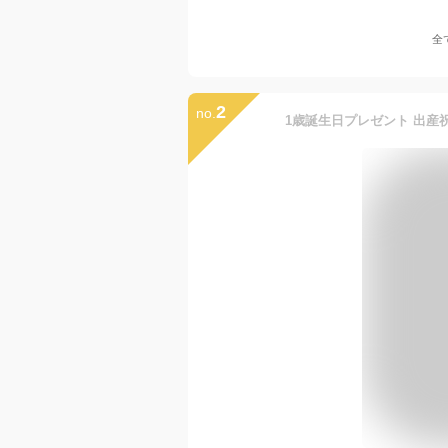
全
2
no.