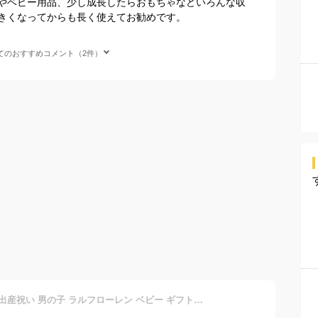
やベビー用品、少し成長したらおもちゃなどいろんな収
きくなってからも長く使えてお勧めです。
てのおすすめコメント（2件）
月間優良ショップ受賞店★ 出産祝い 男の子 ラルフローレン ベビー ギフトセット カバーオール 靴下 POLO RALPH LAUREN ギフトセット 送料無料 豪華 赤ちゃん あす楽対応 2足