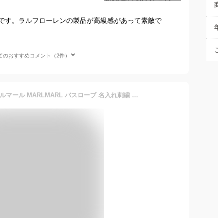
です。ラルフローレンの製品が高級感があって素敵で
てのおすすめコメント（2件）
【hooded bathrobe】 マールマール MARLMARL バスローブ 名入れ刺繍 男の子 女の子 0歳～ ベビー 赤ちゃん キッズ 子供 【フード付きワッフルタオル】 【おくるみ】【バスタオル】【タオルケット】【オーガニックコットン】 【ポンチョ】 お風呂 出産祝い ギフト プレゼント