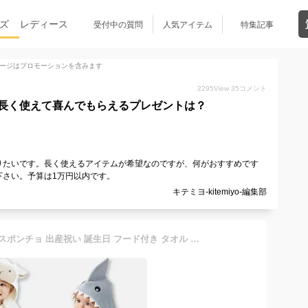
ズ
レディース
受付中の質問
人気アイテム
特集記事
ージはプロモーションを含みます
2295
View
35
コメント
長く使えて喜んでもらえるプレゼントは？
りたいです。長く使えるアイテムが希望なのですが、何がおすすめです
下さい。予算は1万円以内です。
キテミヨ-kitemiyo-編集部
ベビーバスローブ ベビーバスポンチョ 出産祝い 誕生日 フード付き タオル バスタオル 子供 名入れ 男の子 女の子 エレガントベビー 赤ちゃん Elegantbaby ［アニマルバスラップ］