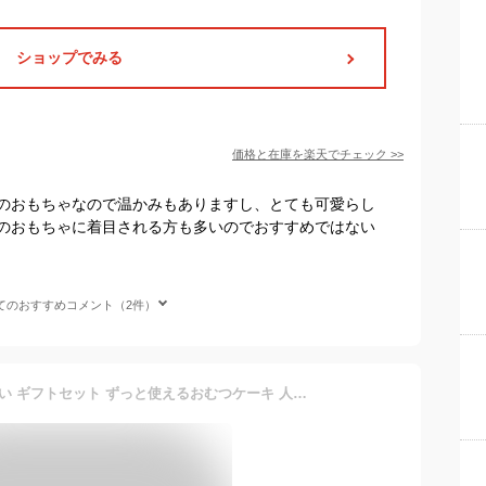
ショップでみる
価格と在庫を
楽天
でチェック
>>
のおもちゃなので温かみもありますし、とても可愛らし
のおもちゃに着目される方も多いのでおすすめではない
てのおすすめコメント（2件）
【6/5着※対象地域】出産祝い ギフトセット ずっと使えるおむつケーキ 人気 ボックス バスケット 端午の節句 名入れ 刺繍 送料無料 ストッカー ケース お試し 収納 男の子 おむつケース おしゃれ パンパース 肌へのいちばん メリーズ ムーニー 女の子 男の子