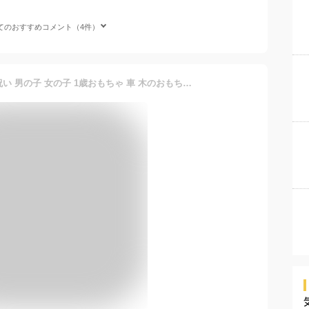
てのおすすめコメント（4件）
1歳誕生日プレゼント 出産祝い 男の子 女の子 1歳おもちゃ 車 木のおもちゃ 名入れつき 汽車セット 磁石で連結 乗り物おもちゃ ミニカー入り 知育玩具 木製 電車 列車 集中力 指先知育 天然木 無着色 舐めても安心 すぷそり スプソリ