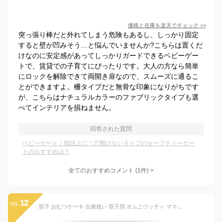
価格と在庫を
楽天
でチェック
>>
突っ張り棒だと外れてしまう危険もあるし、しっかり固定
すると壁が凹みそう…と悩んでいませんか?こちらは置くだ
けなのに安定感があってしっかりガードできるベビーゲー
トで、賃貸での子育てにぴったりです。大人の方なら簡単
にロックを解除できて両開き扉なので、スムーズに通るこ
とができますよ。柵タイプだと無骨な印象になりがちです
が、こちらはナチュラルカラーのファブリックタイプも選
べてインテリアを損ねません。
回答された質問
ベビーゲート｜階段上に！穴開けないタイプのセーフティーゲー
トのおすすめは？
全てのおすすめコメント
(
1
件)
>
12
no.
双子 おむつケーキ 出産祝い 双子用 オムニウッティ ママギフト 全部選べる！ 好みに合わせてカスタマイズ オムツケーキ 名入れ 刺しゅう 男の子 女の子 Sassy ギフトセット 送料無料 大人気 バケツ 【双子ちゃんおむつばけっと】