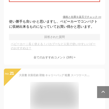
価格と在庫を
楽天
でチェック
>>
使い勝手も良いかと思いますし、ベビーカーでコンパクト
に収納出来るものになっていてお買い得かと思います。
回答された質問
ベビーカー｜長く使える！バカブーなど人気で使いやすいバギー
のおすすめは？
全てのおすすめコメント
(
3
件)
>
21
no.
大容量 衣装収納 荷物 キャリーバッグ 軽量 スーツケース 折りたたみ お買い物キャリー エコバッグ キャスター付き ショッピング トラベル キャリーバッグ 冠婚葬祭 ファスナー開閉 里帰り 旅行 ライブ 合宿 温泉 入院 機内持ち込みOK ソフトキャリーバッグ