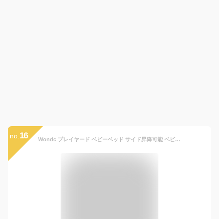
16
no.
Wondc プレイヤード ベビーベッド サイド昇降可能 ベビーサークル バシネット付き 折りたたみ おむつ交換台付き キャリーバッグ付 ミュージカルおもちゃ付（0-36ヶ月） グレー 120*72*63cm