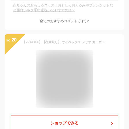
赤ちゃんのおもしろグッズ｜おもしろおくるみやブランケットな
ど面白いネタ系出産祝いのおすすめは？
全てのおすすめコメント
(
1
件)
>
20
no.
【25％OFF】【在庫限り】 サイベックス メリオ カーボン 2024 cybex MELIO メリオカーボン 赤ちゃん ベビー 子供 1ヶ月 15kg a型 ベビーカー 軽量 コンパクト 折り畳み 正規品 2年保証 送料無料
ショップでみる