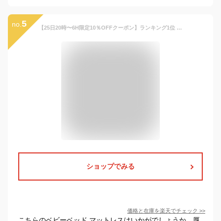
5
no.
【25日20時〜6H限定10％OFFクーポン】ランキング1位 ベビー 敷き布団 洗濯機で洗える ミニサイズ 60×90cm レギュラーサイズ 70×120cm 1枚3役トリプルシーツ付きセットも選べる サンデシカ 固綿 ふとん マット 厚み5cm 日本製ベビー布団 敷布団 お昼寝マット 赤ちゃん 子供
ショップでみる
価格と在庫を
楽天
でチェック
>>
こちらのベビーベッド マットレスはいかがでしょうか。厚