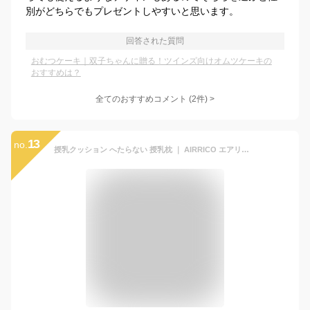
別がどちらでもプレゼントしやすいと思います。
回答された質問
おむつケーキ｜双子ちゃんに贈る！ツインズ向けオムツケーキの
おすすめは？
全てのおすすめコメント
(
2
件)
>
13
no.
授乳クッション へたらない 授乳枕 ｜ AIRRICO エアリコ｜日本製 ｜助産師推薦 産後ママ向け｜3年保証 送料無料