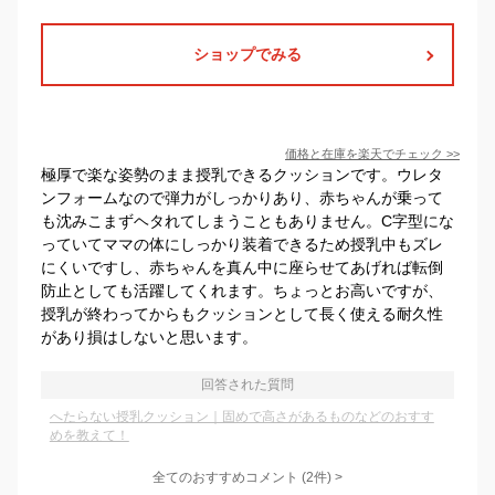
ショップでみる
価格と在庫を
楽天
でチェック
>>
極厚で楽な姿勢のまま授乳できるクッションです。ウレタ
ンフォームなので弾力がしっかりあり、赤ちゃんが乗って
も沈みこまずヘタれてしまうこともありません。C字型にな
っていてママの体にしっかり装着できるため授乳中もズレ
にくいですし、赤ちゃんを真ん中に座らせてあげれば転倒
防止としても活躍してくれます。ちょっとお高いですが、
授乳が終わってからもクッションとして長く使える耐久性
があり損はしないと思います。
回答された質問
へたらない授乳クッション｜固めで高さがあるものなどのおすす
めを教えて！
全てのおすすめコメント
(
2
件)
>