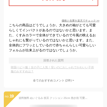
価格と在庫を
楽天
でチェック
>>
こちらの商品はどうでしょうか。大きめの袖がとても可愛
らしくてインパクトがあるのではないかと思います。ま
た、くすみカラーで全体ができているので今風の映えるお
しゃれにも繋がっているのではないかと思います。また、
全体的にフワッとしているので赤ちゃんらしい可愛らしい
フォルムが出来上がるのではないでしょうか。
回答された質問
韓国ベビー服｜女の子に人気！安いのにおしゃれでかわいい子供
服のおすすめは？
全てのおすすめコメント
(
2
件)
>
19
no.
送料無料 ぬいぐるみ 枝豆 クッション 25cm 抱き枕 可愛い クッション 抱き枕 お昼寝枕 豆 抱き枕 インテリア 子供 おもちゃ おもしろい 車飾り 撮影小物 ふわふわで癒される うつぶせ 柔らか 心地いい プレゼント 出産祝い 楽天海外通販