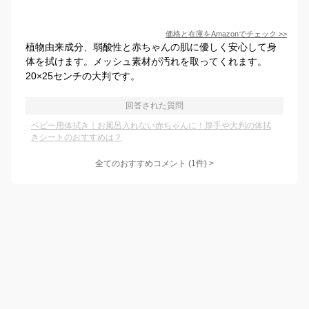
価格と在庫を
Amazon
でチェック
>>
植物由来成分、弱酸性と赤ちゃんの肌に優しく安心して身
体を拭けます。メッシュ素材が汚れを取ってくれます。
20×25センチの大判です。
回答された質問
ベビー用体拭き｜お風呂入れない赤ちゃんに！厚手や大判の体拭
きシートのおすすめは？
全てのおすすめコメント
(
1
件)
>