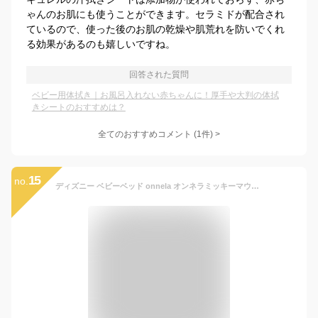
ゃんのお肌にも使うことができます。セラミドが配合され
ているので、使った後のお肌の乾燥や肌荒れを防いでくれ
る効果があるのも嬉しいですね。
回答された質問
ベビー用体拭き｜お風呂入れない赤ちゃんに！厚手や大判の体拭
きシートのおすすめは？
全てのおすすめコメント
(
1
件)
>
15
no.
ディズニー ベビーベッド onnela オンネラミッキーマウス くまのプーさん ミニベビーベッド 5way 木製 ベビー ベッド 赤ちゃん ねんね 小さい ミニベッド ロータイプ 収納 学習机 高さ調節 立ちベッド 子供ベッド サークル キャスター付き アルファタカバ