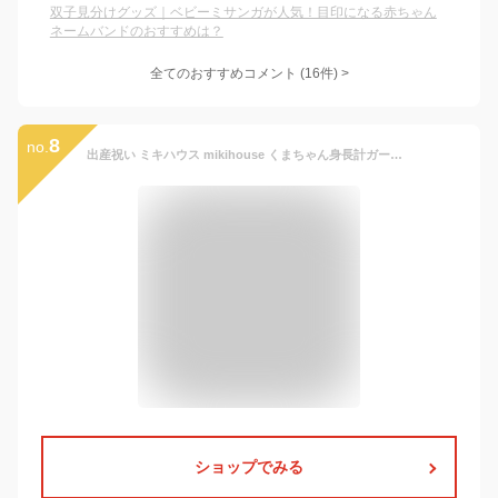
双子見分けグッズ｜ベビーミサンガが人気！目印になる赤ちゃん
ネームバンドのおすすめは？
全てのおすすめコメント
(
16
件)
>
8
no.
出産祝い ミキハウス mikihouse くまちゃん身長計ガーゼバスタオル ベビー用品 ベビー 赤ちゃん 日本製 ギフト お祝い プレゼント ガーゼケット ガーゼ パイル 吸水 速乾 綿100％ おくるみ お昼寝 お風呂 身長計 ビーチタオル 湯上りタオル 湯上げタオル 46-8362-496
ショップでみる