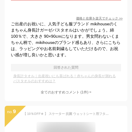
価格と在庫を
楽天
でチェック
>>
ご出産のお祝いに、人気子ども服ブランド mikihouseのく
まちゃん身長計ガーゼバスタオルはいかがでしょう。綿
100％で、大きさ 90×90cmになります。男女問わないくま
ちゃん柄で、mikihouseのブランド感もあり、さらにこちら
は、ラッピングやお名前刺繍もしていただけるので、お祝
い感が増し良いかと思います。
回答された質問
身長計タオル｜出産祝いにも喜ばれる！赤ちゃんの身長が測れる
バスタオルのおすすめは？
全てのおすすめコメント
(
1
件)
>
9
no.
【 10％OFF★ 】 スケーター 抗菌 ウェットシート用フタ ウェッティッシュ 蓋 おしりふき ふた アタッチメント 貼らない はめ込み 簡単 おしり拭き キャラクター 除菌シート ウエットティッシュ ふた キャラクター ポケモン ディズニー フタ ワンタッチ かわいい 便利 グッズ