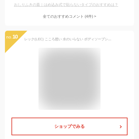
おしりふきの蓋｜はめ込み式で貼らないタイプのおすすめは？
全てのおすすめコメント
(
4
件)
>
10
no.
レック(LEC) こころ想い 水のいらない ボディソープシート 25枚入×2個パック / 植物由来洗浄成分配合/弱酸性/日本製/サボンの香り/シートサイズ:250×200mm
ショップでみる