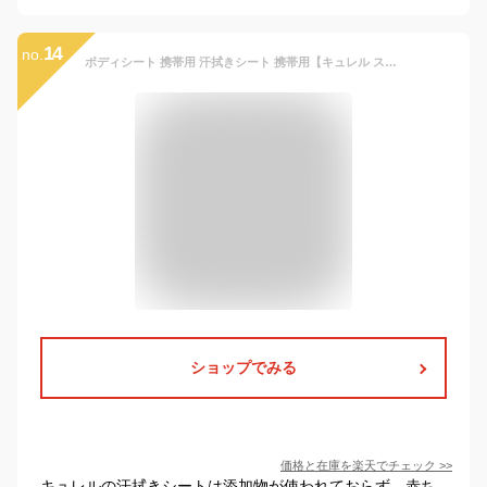
14
no.
ボディシート 携帯用 汗拭きシート 携帯用【キュレル スキンケアシート 10枚入り 1-3個セット】汗ふきシート デオドラントシート Curel デオドラント セラミド スキンケア 肌荒れ防止 弱酸性 無香料 無着色 赤ちゃん 赤ちゃんにも使える 保湿 突っ張らない
ショップでみる
価格と在庫を
楽天
でチェック
>>
キュレルの汗拭きシートは添加物が使われておらず、赤ち