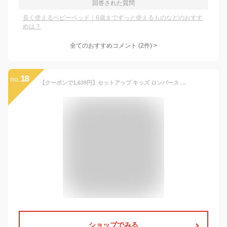
回答された質問
長く使えるベビーベッド｜6歳までずっと使えるものなどのおすす
めは？
全てのおすすめコメント
(
2
件)
>
18
no.
【クーポンで1,639円】セットアップ キッズ ロンパース ベビー服 女の子 男の子 新生児 トップス 半袖 ショートパンツ 子供服 夏服 上下セット 赤ちゃん 韓国子ども服 おしゃれ 可愛い 誕生日 出産お祝い プレゼント 保育園 お出かけ 66 73 80 90 100cm 1歳 2歳 3歳
ショップでみる