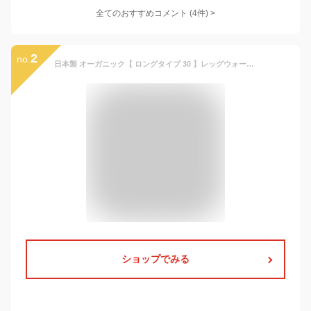
全てのおすすめコメント
(
4
件)
>
2
no.
日本製 オーガニック【 ロングタイプ 30 】レッグウォーマー コットン100％ 0〜4歳頃 ベビー 薄手 アームウォーマー ノックノック KnockKnock Organic Cotton 男の子 女の子
ショップでみる