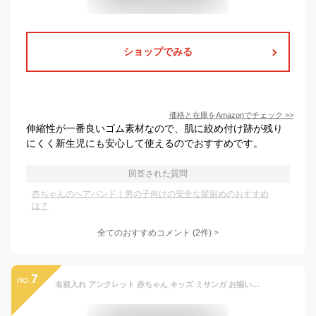
ショップでみる
価格と在庫を
Amazon
でチェック
>>
伸縮性が一番良いゴム素材なので、肌に絞め付け跡が残り
にくく新生児にも安心して使えるのでおすすめです。
回答された質問
赤ちゃんのヘアバンド｜男の子向けの安全な髪留めのおすすめ
は？
全てのおすすめコメント
(
2
件)
>
7
no.
名前入れ アンクレット 赤ちゃん キッズ ミサンガ お揃い 親子 ペア 文字入り 文字入れ 名入れ プレゼント 出産 子供 キッズ ベビー 記念品 オーダーメイド 家族 足 足首