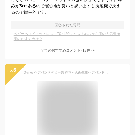
みが5cmあるので寝心地が良いと思いますし洗濯機で洗え
るので衛生的です。
回答された質問
ベビーベッドマットレス｜70×120サイズ！赤ちゃん用の人気敷布
団のおすすめは？
全てのおすすめコメント
(
17
件)
>
6
no.
Oujyo ヘアバンドベビー男 赤ちゃん新生児ヘアバンド 三つセット 可愛いヘアアクセサリー キッズおしゃれ カチューシャ幼児 リボン綿柔らかい 兎耳 出産お祝い 百日記念撮影髪飾り