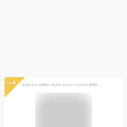
4
no.
今治タオル 出産祝い 名入れ タオル バスタオル 身長計 男の子 女の子 赤ちゃん ベビー 子供 名前入り タオルケット ブランケット ガーゼタオル パイル ガーゼケット 厚手 お祝い ギフト 誕生日プレゼントプレゼント ループ付き 日本製 おしゃれ アニマルサーカス