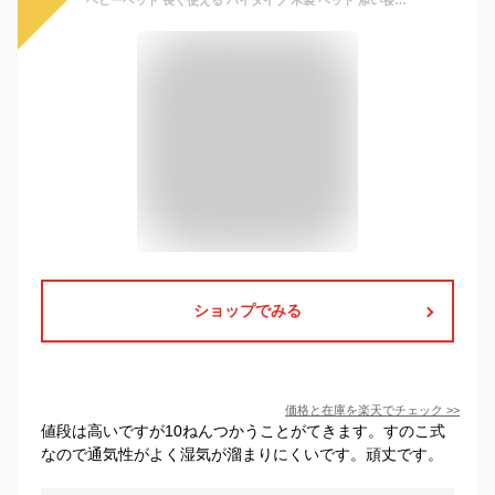
ベビーベッド 長く使える ハイタイプ 木製 ベッド 添い寝 高さ調節 コンパクト 天然木 おしゃれ コンパクト サークル ベビーサークル すのこ シンプル 北欧 ナチュラル ホワイト | 公式ストア HOPPL ホップル ベベッド べベッドベビー
ショップでみる
価格と在庫を
楽天
でチェック
>>
値段は高いですが10ねんつかうことがてきます。すのこ式
なので通気性がよく湿気が溜まりにくいです。頑丈です。