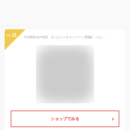
11
no.
【SS限定★P5倍】【レビューキャンペーン実施】 ベビーゲート 日本育児 おくトビラ S おくだけ とおせんぼ 置くだけ 自立式 赤ちゃん 階段下 キッチン 柵 ドア 斜め おしゃれ 安全ゲート ゲート ベビーフェンス スチール 白 ホワイト
ショップでみる