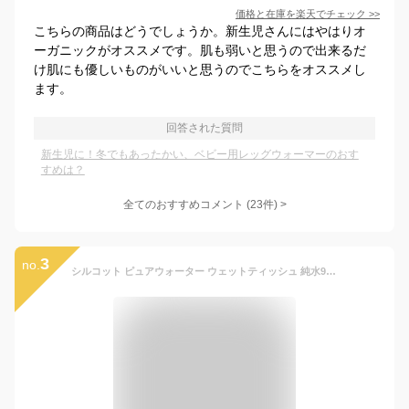
価格と在庫を
楽天
でチェック
>>
こちらの商品はどうでしょうか。新生児さんにはやはりオ
ーガニックがオススメです。肌も弱いと思うので出来るだ
け肌にも優しいものがいいと思うのでこちらをオススメし
ます。
回答された質問
新生児に！冬でもあったかい、ベビー用レッグウォーマーのおす
すめは？
全てのおすすめコメント
(
23
件)
>
3
no.
シルコット ピュアウォーター ウェットティッシュ 純水99% ノンアルコールタイプ 詰替 464枚(58枚×8個)ユニチャーム 【Amazon.co.jp限定】