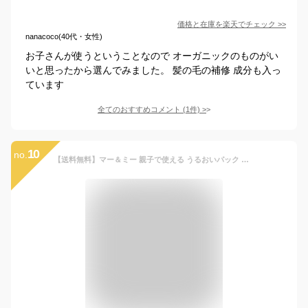
価格と在庫を
楽天
でチェック
>>
nanacoco(40代・女性)
お子さんが使うということなので オーガニックのものがい
いと思ったから選んでみました。 髪の毛の補修 成分も入っ
ています
全てのおすすめコメント
(
1
件)
>
10
no.
【送料無料】マー＆ミー 親子で使える うるおいパック ミルキートリートメント 180g おまけ付き | 洗い流さない ヘアケア ヘアミルク ママ ベビー キッズ 子供 赤ちゃん ラッテ