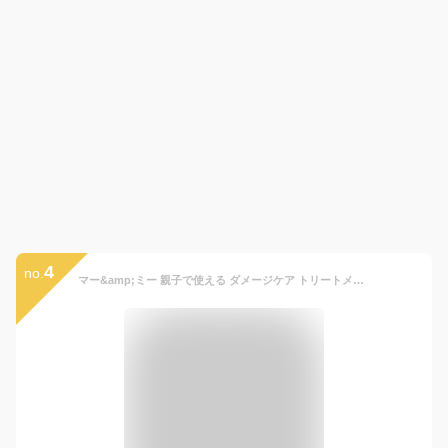
4
no.
マー&amp;ミー 親子で使える ダメージケア トリートメント ヘアオイル 50ml | 洗い流さない ヘアケア ママ ベビー キッズ 子供 赤ちゃん ラッテ