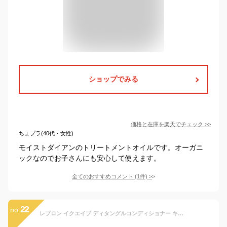
ショップでみる
価格と在庫を
楽天
でチェック
>>
ちょプラ(40代・女性)
モイストダイアンのトリートメントオイルです。オーガニ
ックなのでお子さんにも安心して使えます。
全てのおすすめコメント
(
1
件)
>
22
no.
レブロン イクエイブ ディタングルコンディショナー キッズプリンセス 200ml kids Princess 女の子 子供 可愛い ピンク ヘアケア 洗い流さないトリートメント アウトバストリートメント