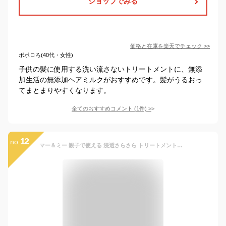
ショップでみる
価格と在庫を
楽天
でチェック
>>
ポポロろ(40代・女性)
子供の髪に使用する洗い流さないトリートメントに、無添
加生活の無添加ヘアミルクがおすすめです。髪がうるおっ
てまとまりやすくなります。
全てのおすすめコメント
(
1
件)
>
12
no.
マー＆ミー 親子で使える 浸透さらさら トリートメントオイル 50ml おまけ付き | 洗い流さない ヘアケア ヘアオイル ママ ベビー キッズ 子供 赤ちゃん ラッテ