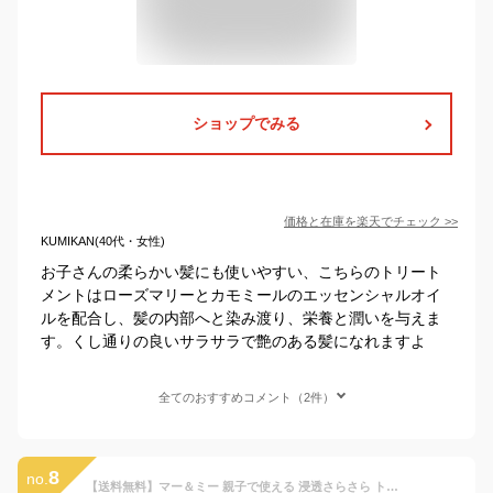
ショップでみる
価格と在庫を
楽天
でチェック
>>
KUMIKAN(40代・女性)
お子さんの柔らかい髪にも使いやすい、こちらのトリート
メントはローズマリーとカモミールのエッセンシャルオイ
ルを配合し、髪の内部へと染み渡り、栄養と潤いを与えま
す。くし通りの良いサラサラで艶のある髪になれますよ
全てのおすすめコメント（2件）
8
no.
【送料無料】マー＆ミー 親子で使える 浸透さらさら トリートメントオイル 50ml おまけ付き | 洗い流さない ヘアケア ヘアオイル ママ ベビー キッズ 子供 赤ちゃん ラッテ