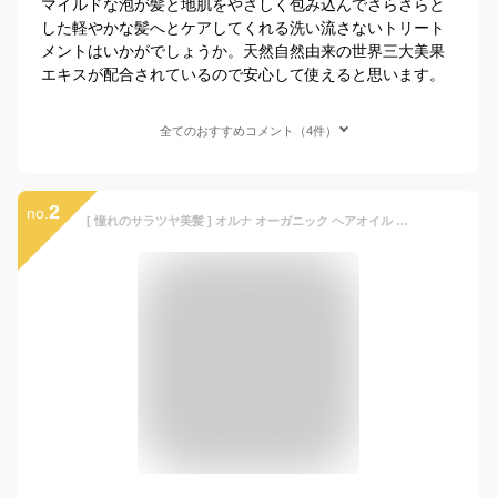
マイルドな泡が髪と地肌をやさしく包み込んでさらさらと
した軽やかな髪へとケアしてくれる洗い流さないトリート
メントはいかがでしょうか。天然自然由来の世界三大美果
エキスが配合されているので安心して使えると思います。
全てのおすすめコメント（4件）
2
no.
[ 憧れのサラツヤ美髪 ] オルナ オーガニック ヘアオイル ヘアミルク スタイリングオイル 洗い流さないトリートメント ヘア美容液 無添加 べたつかない ヘアケア （スムースヘアオイル/植物アロマの香り）