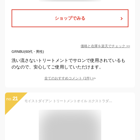
ショップでみる
価格と在庫を
楽天
でチェック
>>
GRNBU(60代・男性)
洗い流さないトリートメントでサロンで使用されているも
のなので、安心してご使用していただけます。
全てのおすすめコメント
(
1
件)
>
21
no.
モイストダイアン トリートメントオイル エクストラダメージリペア 100ml | ヘアケア トリートメント 女性 ボタニカル ノンシリコン オーガニック ボタニカル オイル サルフェートフリー アミノケラチン