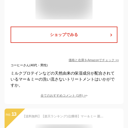
ショップでみる
価格と在庫を
Amazon
でチェック
>>
コーヒーさん(40代・男性)
ミルクプロテインなどの天然由来の保湿成分が配合されて
いるマー＆ミーの洗い流さないトリートメントはいかがで
すか。
全てのおすすめコメント
(
1
件)
>
13
no.
【送料無料】【楽天ランキング1位獲得】マー＆ミー 親子で使える 浸透さらさら トリートメントオイル 50ml おまけ付き | 洗い流さない ヘアケア ヘアオイル ママ ベビー キッズ 子供 赤