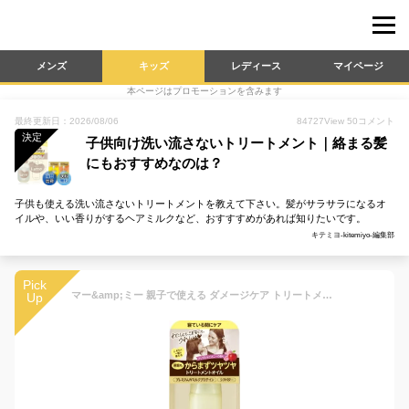
メンズ
キッズ
レディース
マイページ
本ページはプロモーションを含みます
最終更新日：2026/08/06
84727
View
50
コメント
決定
子供向け洗い流さないトリートメント｜絡まる髪
にもおすすめなのは？
子供も使える洗い流さないトリートメントを教えて下さい。髪がサラサラになるオ
イルや、いい香りがするヘアミルクなど、おすすすめがあれば知りたいです。
キテミヨ-kitemiyo-編集部
Pick
マー&amp;ミー 親子で使える ダメージケア トリートメント ヘアオイル 50ml | 洗い流さない ヘアケア ママ ベビー キッズ 子供 赤ちゃん ラッテ
Up