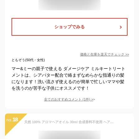
ショップでみる
価格と在庫を
楽天
でチェック
>>
ともぞう(50代・女性)
マー&ミーの親子で使える ダメージケア ミルキートリート
メントは、シアバター配合で絡まずなめらかな指通りの髪
になります！洗い流さず使えるのが簡単で忙しいママや髪
を洗うのが苦手な子供にオススメです！
全てのおすすめコメント
(
1
件)
>
18
no.
天然 100% アロマヘアオイル 30ml 合成香料不使用 ヘアオイル 香り 無添加 アウトバストリートメント ヘアスタイリング ノンシリコン シリコンフリー ヘアケア 洗い流さない ウェット 枝毛 切れ毛 アロマオイル 香油