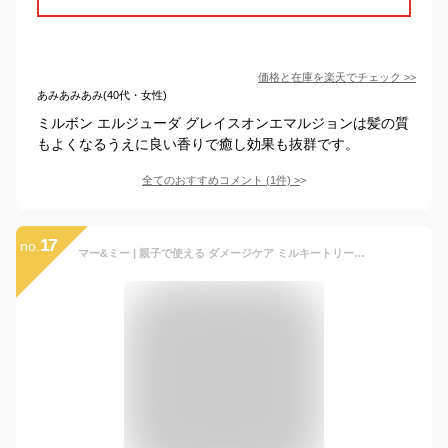
価格と在庫を
楽天
でチェック
>>
あみあみあみ(40代・女性)
ミルボン エルジューダ グレイスオンエマルジョンは髪の質
もよくなるうえに良い香りで癒し効果も抜群です。
全てのおすすめコメント
(
1
件)
>
17
no.
マー&ミー | 親子で使える ダメージケア ミルキートリートメント 180G ( ヘアミルク ヘアスタイリング 洗い流さないトリートメント 赤ちゃん ベビー キッズ 子供 )