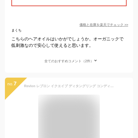
価格と在庫を
楽天
でチェック
>>
まくち
こちらのヘアオイルはいかがでしょうか。オーガニックで
低刺激なので安心して使えると思います。
全てのおすすめコメント（2件）
7
no.
Revlon レブロン イクエイブ ディタングリング コンディショナー 200ml EQUAVE Kids Princess 子供用 子ども用 女の子 幼児 キッズプリンセス 洗い流さないトリートメント