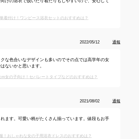
子向けの浴衣で脱いだり着たりもしやすいので、安心して
単着付け！ワンピース浴衣セットのおすすめは？
2022/05/12
通報
ックな色合いなデザインも多いのでその点では高学年の女
ではないかと思います。
60cm女の子向け！セパレートタイプなどのおすすめは？
2021/08/02
通報
られます。可愛い柄がたくさん揃っています。値段もお手
供服！おしゃれな女の子用浴衣ドレスのおすすめは？