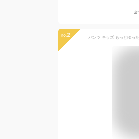
全
2
no.