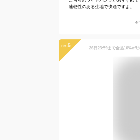
速乾性のある生地で快適ですよ。
全
5
no.