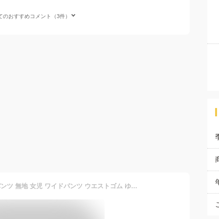
てのおすすめコメント（3件）
ワイドパンツ 薄手 ロングパンツ 無地 女児 ワイドパンツ ウエストゴム ゆるパンツ 女の子 子供服 ゆったり キッズ ボトムス シンプル おしゃれ 吸汗速乾 通気性 ルームウェア 動きやすい アウトドア 通学 送料無料 ワイド ロング丈 ズボン