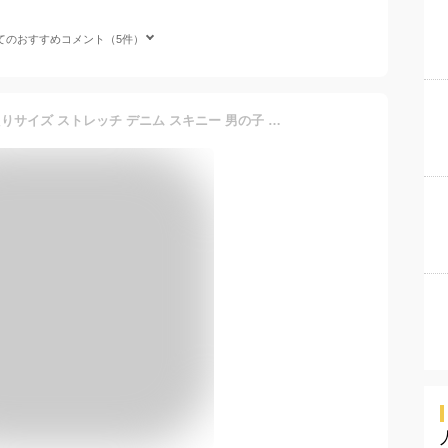
てのおすすめコメント（5件）
パンツ キッズ もっとゆったりサイズ ストレッチ デニム スキニー 男の子 女の子 子供服 ジュニア服 ボトムス ダークネイビー/ブルー 身長140/150/160/170cm ニッセン nissen