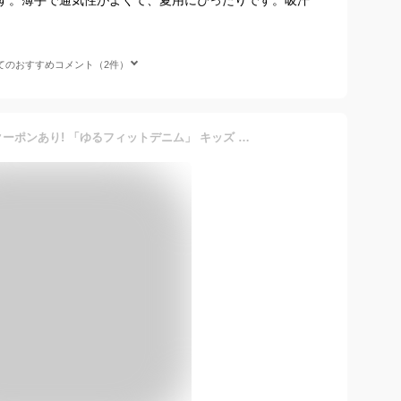
てのおすすめコメント（2件）
26日23:59まで全品10%offクーポンあり! 「ゆるフィットデニム」 キッズ デニムパンツ ダンス 衣装 専門 デニム パンツ 白 韓国 ジーンズ ジーパン ゆったり ダボダボ 練習着 ボトムス ズボン ブルー レッスン着 綿100% 子ども 青 黒 ブルー ブラック 男の子 女の子