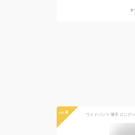
全
4
no.