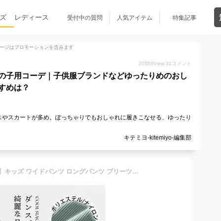
ズ
レディース
受付中の質問
人気アイテム
特集記事
ージはプロモーションを含みます
20558
View
31
コメント
の子用コーデ｜子供服ブランドなどゆったりめのおし
すめは？
スやスカートが多め。ぽっちゃりでもおしゃれに履きこなせる、ゆったり
キテミヨ-kitemiyo-編集部
【1枚1,496円 3点購入CPで】キッズ ワイドパンツ ロングパンツ プリーツパンツ キッズ ボトムス ガールズ ダンスパンツ イージーパンツ 女の子 子供服 ゆったり 冷感 ゴムウェスト ガウチョパンツ 涼しい ウルトラストレッチ ダンス ルームウェア ヨガパンツ 春 夏 秋 部屋着