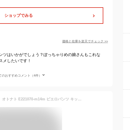
ショップでみる
価格と在庫を
楽天
でチェック
>>
ンツはいかがでしょう？ぽっちゃりめの娘さんもこれな
スメしたいです！
てのおすすめコメント（4件）
【35％OFF】【メール便可】オトナト E221070-m14m ピエロパンツ キッズ ベビー ボトム ボトムス 無地パンツ 長パンツ ゆったり 8分丈 女の子 子供服 Otonato 4022684 f20ss-b【SALEsaleセールバーゲン】