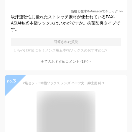
価格と在庫を
Amazon
でチェック
>>
吸汗速乾性に優れたストレッチ素材が使われているPAX-
ASIANの5本指ソックスはいかがですか。抗菌防臭タイプで
す。
回答された質問
しもやけ対策にも！メンズ用五本指ソックスのおすすめは?
全てのおすすめコメント
(
1
件)
>
3
no.
2足セット 5本指ソックス メンズ ハーフ丈 紳士用 綿 3足 水虫 抗菌 ビジネス 男性用 仕事 作業用 安全靴 厚底 防寒 冬 無地 五本指ソックス 5本指靴下 五本指靴下 靴下 ソックス 5本指 あったか 温活 冷え取り ギフト