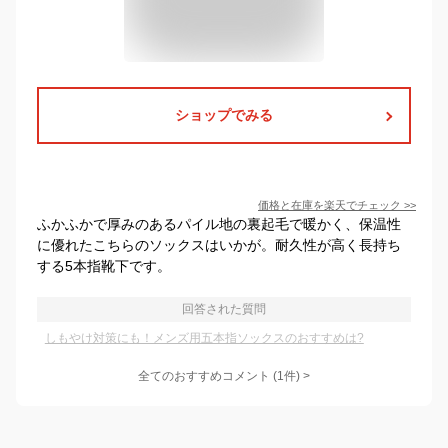
ショップでみる
価格と在庫を
楽天
でチェック
>>
ふかふかで厚みのあるパイル地の裏起毛で暖かく、保温性
に優れたこちらのソックスはいかが。耐久性が高く長持ち
する5本指靴下です。
回答された質問
しもやけ対策にも！メンズ用五本指ソックスのおすすめは?
全てのおすすめコメント
(
1
件)
>