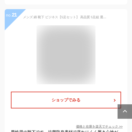
21
no.
メンズ 綿 靴下 ビジネス【5足セット】 高品質 5足組 選べる6種類 送料無料 抗菌 防臭 吸水速乾 紳士用 メンズ 靴下セット ソックス 24-28cm 春 夏 秋 動画あり 送料無料
ショップでみる
価格と在庫を
楽天
でチェック
>>