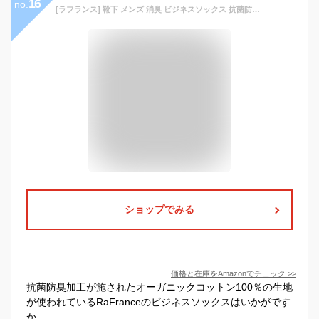
16
no.
[ラフランス] 靴下 メンズ 消臭 ビジネスソックス 抗菌防臭 靴下の町・広陵町で生産 表糸 綿100% 蒸れない 臭わない 日本製 (5足組, 28-30cm(ワンポイント))
ショップでみる
価格と在庫を
Amazon
でチェック
>>
抗菌防臭加工が施されたオーガニックコットン100％の生地
が使われているRaFranceのビジネスソックスはいかがです
か。