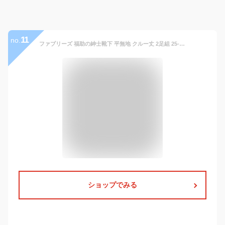
11
no.
ファブリーズ 福助の紳士靴下 平無地 クルー丈 2足組 25-27cm 正規品 ソックス 福助 fukusuke ふくすけ FUKUSUKE 靴下 紳士靴下 メンズ スーツスタイル ファブリーズ 消臭 抗菌 防臭 シンプル 無地 2足組 クロネコゆうパケット対応
ショップでみる