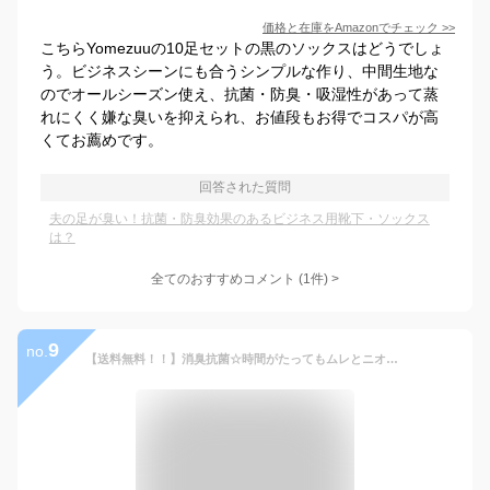
価格と在庫を
Amazon
でチェック
>>
こちらYomezuuの10足セットの黒のソックスはどうでしょ
う。ビジネスシーンにも合うシンプルな作り、中間生地な
のでオールシーズン使え、抗菌・防臭・吸湿性があって蒸
れにくく嫌な臭いを抑えられ、お値段もお得でコスパが高
くてお薦めです。
回答された質問
夫の足が臭い！抗菌・防臭効果のあるビジネス用靴下・ソックス
は？
全てのおすすめコメント
(
1
件)
>
9
no.
【送料無料！！】消臭抗菌☆時間がたってもムレとニオイ気にならない☆ 5本指 銀イオン靴下 銀マジック スニーカーソックス 3足 ビジネスソックス 足 臭い 臭わない 蒸れない 吸水速乾 抗菌防臭 紳士