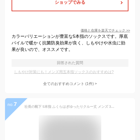
ショップでみる
価格と在庫を
楽天
でチェック
>>
カラーバリエーションが豊富な5本指のソックスです。厚底
パイルで暖かく抗菌防臭効果が良く、しもやけや水虫に効
果が良いので、オススメです。
回答された質問
しもやけ対策にも！メンズ用五本指ソックスのおすすめは?
全てのおすすめコメント
(
1
件)
>
7
no.
社長の靴下 5本指 ふくらはぎゆったりクルー丈 メンズ 3足セット 日本産 靴下 ビジネスソックス 高級 綿100％ 抗菌 防臭 吸水速乾 紳士用 スーツ くつ下 高通気性 吸汗 25-27 cm 黒 ブラック グレー プレゼント ギフト 送料無料 敬老の日