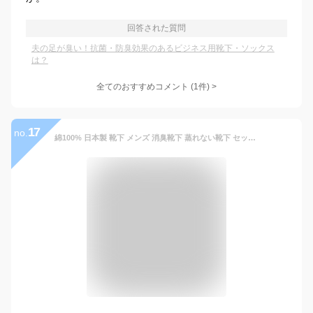
回答された質問
夫の足が臭い！抗菌・防臭効果のあるビジネス用靴下・ソックス
は？
全てのおすすめコメント
(
1
件)
>
17
no.
綿100% 日本製 靴下 メンズ 消臭靴下 蒸れない靴下 セット 消臭 防臭 臭わない ビジネス ソックス 黒 ビジネスソックス 蒸れない 足 臭い 足の臭い 臭くならない 涼しい 破れにくい 丈夫な靴下 薄手 薄い 綿100 抗菌防臭 無地 夏用 大きいサイズ ずり落ち 3足 5足 10足 24-26