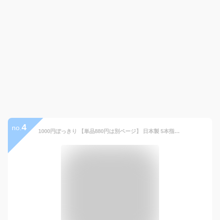
4
no.
1000円ぽっきり 【単品880円は別ページ】 日本製 5本指ソックス ◎ 抗菌防臭加工 ◎ビジネスソックスに最適 ハイゲージ 紳士用 M(24-26cm)【8590】 送料込み メンズ 五本指ソックス 仕事 5本指靴下 五本指靴下 黒 1000円ポッキリ 男性 臭い対策 水虫対策 送料無料