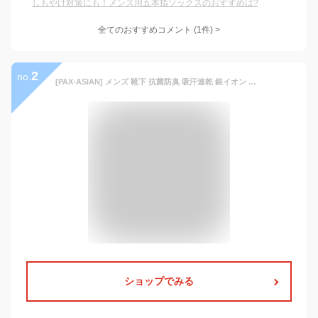
しもやけ対策にも！メンズ用五本指ソックスのおすすめは?
全てのおすすめコメント
(
1
件)
>
2
no.
[PAX-ASIAN] メンズ 靴下 抗菌防臭 吸汗速乾 銀イオン ５本指ソックス 銀マジック カカト付 ３足組 (３色アソート, 25〜27cm) #810
ショップでみる