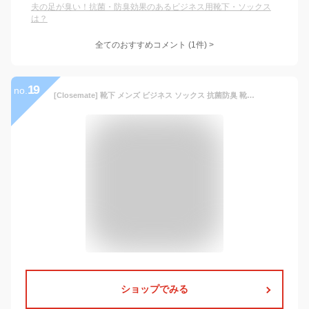
夫の足が臭い！抗菌・防臭効果のあるビジネス用靴下・ソックス
は？
全てのおすすめコメント
(
1
件)
>
19
no.
[Closemate] 靴下 メンズ ビジネス ソックス 抗菌防臭 靴下 黒 吸汗通気 ハイソックス 紳士用 5/10足 耐久性 ギフトボックス 24-28cm 四季向き 蒸れない 天然綿
ショップでみる