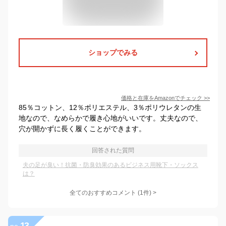
ショップでみる
価格と在庫を
Amazon
でチェック
>>
85％コットン、12％ポリエステル、3％ポリウレタンの生
地なので、なめらかで履き心地がいいです。丈夫なので、
穴が開かずに長く履くことができます。
回答された質問
夫の足が臭い！抗菌・防臭効果のあるビジネス用靴下・ソックス
は？
全てのおすすめコメント
(
1
件)
>
13