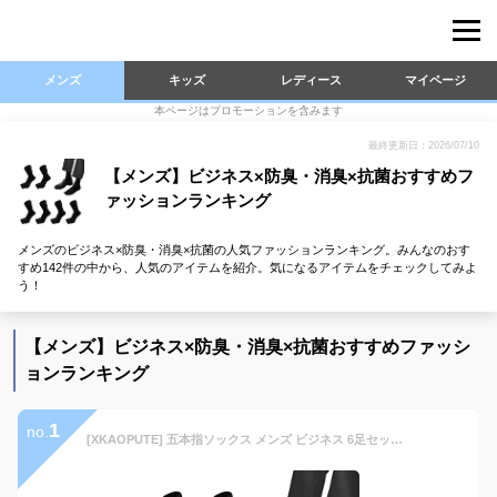
メンズ
キッズ
レディース
マイページ
本ページはプロモーションを含みます
最終更新日：2026/07/10
【メンズ】ビジネス×防臭・消臭×抗菌おすすめフ
ァッションランキング
メンズのビジネス×防臭・消臭×抗菌の人気ファッションランキング。みんなのおす
すめ142件の中から、人気のアイテムを紹介。気になるアイテムをチェックしてみよ
う！
【メンズ】ビジネス×防臭・消臭×抗菌おすすめファッシ
ョンランキング
1
no.
[XKAOPUTE] 五本指ソックス メンズ ビジネス 6足セット 紳士 5本指靴下 綿 スポー ランニング 四季向き 防臭 通気性 丈夫な靴下 水虫対策 ハーフ クルー フィット (ブラック)