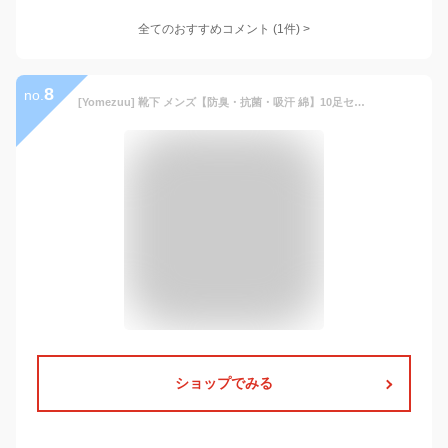
全てのおすすめコメント
(
1
件)
>
8
no.
[Yomezuu] 靴下 メンズ【防臭・抗菌・吸汗 綿】10足セット 24-28cm カジュアル ビジネスソックス ハイソックス 四季適用 (10足セット3)
ショップでみる