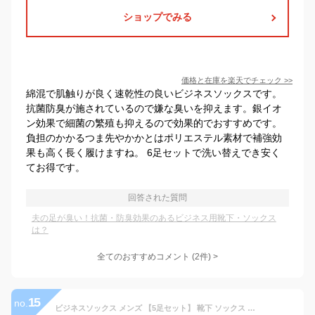
ショップでみる
価格と在庫を
楽天
でチェック
>>
綿混で肌触りが良く速乾性の良いビジネスソックスです。
抗菌防臭が施されているので嫌な臭いを抑えます。銀イオ
ン効果で細菌の繁殖も抑えるので効果的でおすすめです。
負担のかかるつま先やかかとはポリエステル素材で補強効
果も高く長く履けますね。 6足セットで洗い替えでき安く
てお得です。
回答された質問
夫の足が臭い！抗菌・防臭効果のあるビジネス用靴下・ソックス
は？
全てのおすすめコメント
(
2
件)
>
15
no.
ビジネスソックス メンズ 【5足セット】 靴下 ソックス ビジネス ビジネス靴下 紳士 破れにくい 薄手 薄地 夏 夏用 涼しい 竹繊維 竹 消臭 防臭 抗菌 大きいサイズ 抗菌防臭 黒 紺 灰 グレー ブラック ネイビー おしゃれ 紳士靴下 ロング