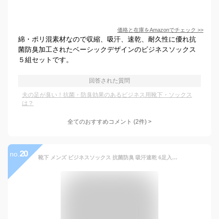
価格と在庫を
Amazon
でチェック
>>
綿・ポリ混素材なので収縮、吸汗、速乾、耐久性に優れ抗
菌防臭加工されたベーシックデザインのビジネスソックス
５組セットです。
回答された質問
夫の足が臭い！抗菌・防臭効果のあるビジネス用靴下・ソックス
は？
全てのおすすめコメント
(
2
件)
>
20
no.
靴下 メンズ ビジネスソックス 抗菌防臭 吸汗速乾 6足入り ショートソックス 臭わない 消臭 通気 高級綿 四季適用 スポーツ 通勤通学 (ミドル丈/黒)