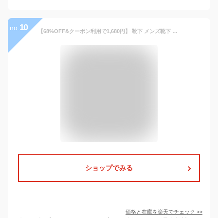
10
no.
【68%OFF&クーポン利用で1,680円】 靴下 メンズ靴下 ソックス メンズ ビジネスソックス 紳士ソックス 黒 抗菌防臭 抗菌 防臭 消臭 吸汗性 吸湿 無地 シンプル LAZARA リブ編み メンズソックス ビジネス靴下 人気 オススメプレゼント 送料無料 10足 セット 24-28cm
ショップでみる
価格と在庫を
楽天
でチェック
>>