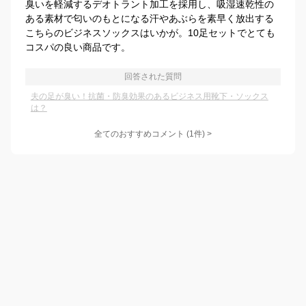
臭いを軽減するデオトラント加工を採用し、吸湿速乾性の
ある素材で匂いのもとになる汗やあぶらを素早く放出する
こちらのビジネスソックスはいかが。10足セットでとても
コスパの良い商品です。
回答された質問
夫の足が臭い！抗菌・防臭効果のあるビジネス用靴下・ソックス
は？
全てのおすすめコメント
(
1
件)
>