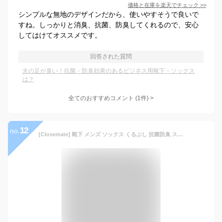
価格と在庫を
楽天
でチェック
>>
シンプルな無地のデザインだから、使いやすそうで良いで
すね。しっかりと消臭、抗菌、防臭してくれるので、安心
してはけてオススメです。
回答された質問
夫の足が臭い！抗菌・防臭効果のあるビジネス用靴下・ソックス
は？
全てのおすすめコメント
(
1
件)
>
12
no.
[Closemate] 靴下 メンズ ソックス くるぶし 抗菌防臭 スポーツソックス 蒸れない ビジネス 吸汗通気 スニーカーソックス 通勤通学 カジュアル 耐久性良く 綿 アウトドア 6足セット ショートソックス 四季兼用