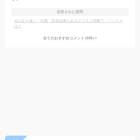
回答された質問
夫の足が臭い！抗菌・防臭効果のあるビジネス用靴下・ソックス
は？
全てのおすすめコメント
(
4
件)
>