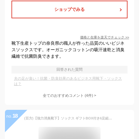
ショップでみる
価格と在庫を
楽天
でチェック
>>
靴下生産トップの奈良県の職人が作った品質のいいビジネ
スソックスです。オーガニックコットンの吸汗速乾と消臭
繊維で抗菌防臭できます。
回答された質問
夫の足が臭い！抗菌・防臭効果のあるビジネス用靴下・ソックス
は？
全てのおすすめコメント
(
4
件)
>
18
no.
(百方)【強力消臭靴下】ソックス ギフトBOX付き6足組セット メンズ 靴下 臭わない 消臭 無臭 アンクル丈 ミドル丈 男女兼用 リブ ビジネス カジュアル 高級綿40コーマ糸 銀イオン (フリーサイズ, 濃灰ミドル丈6足組)…