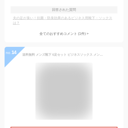
回答された質問
夫の足が臭い！抗菌・防臭効果のあるビジネス用靴下・ソックス
は？
全てのおすすめコメント
(
1
件)
>
14
no.
送料無料 メンズ靴下 6足セット ビジネスソックス メンズソックス 6枚組 抗菌防臭 銀イオン ストレッチ 黒 紳士用靴下 仕事 黒ソックス ビジネス 丈夫 綿混 速乾 クルー丈 父の日 ブラック 6足組 外仕事 蒸れ 消臭 膝下 ひざ下 通勤 無地 まとめ買い くつした 人気 売れ筋