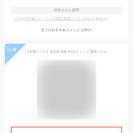
回答された質問
しもやけ対策にも！メンズ用五本指ソックスのおすすめは?
全てのおすすめコメント
(
1
件)
>
6
no.
【 5本指ソックス 旭化成 消臭 ROICA メンズ 厚底パイル ハーフ丈 】 五本指ソックス 5本指靴下 五本指靴下 綿100 厚手 厚い 黒 ブラック 冬用 防寒 暖かい 温かい 大きいサイズ 作業用 無地 抗菌防臭 水虫 男性 お父さん 破れにくい ビジネス 送料無料 NON hf31-1