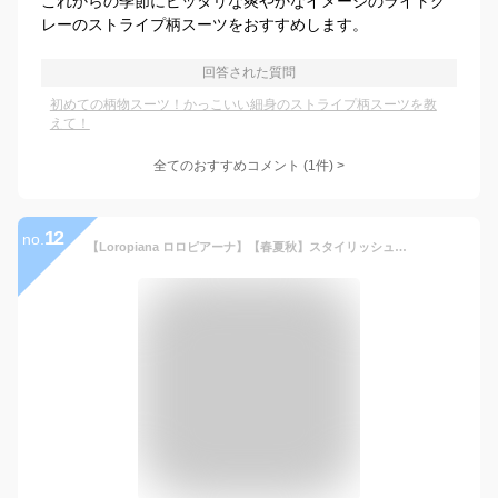
これからの季節にピッタリな爽やかなイメージのライトグ
レーのストライプ柄スーツをおすすめします。
回答された質問
初めての柄物スーツ！かっこいい細身のストライプ柄スーツを教
えて！
全てのおすすめコメント
(
1
件)
>
12
no.
【Loropiana ロロピアーナ】【春夏秋】スタイリッシュタイプ 【YA体】【A4】【AB体】2ボタンシングルスーツ/グレー格子/黒ストライプ/紺チェック/グレーストライプロゴ入り裏地使い【送料無料】