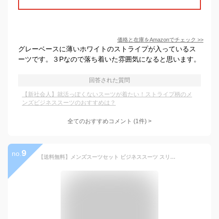
価格と在庫を
Amazon
でチェック
>>
グレーベースに薄いホワイトのストライプが入っているス
ーツです。３Pなので落ち着いた雰囲気になると思います。
回答された質問
【新社会人】就活っぽくないスーツが着たい！ストライプ柄のメ
ンズビジネススーツのおすすめは？
全てのおすすめコメント
(
1
件)
>
9
no.
【送料無料】メンズスーツセット ビジネススーツ スリーピース スーツ ストライプ セットアップ ジャケット+パンツ+ベスト 韓国風 スリムスーツ 3ピーススーツ 結婚式 通勤 披露宴 司会 舞台 パーティー 成人式 フォーマルスーツ 紳士服 春夏秋冬 父の日 息子 プレゼント