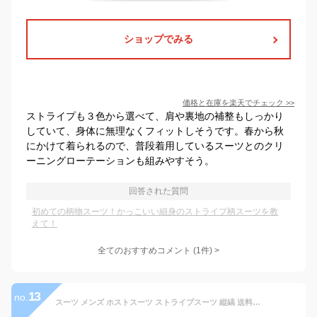
ショップでみる
価格と在庫を
楽天
でチェック
>>
ストライプも３色から選べて、肩や裏地の補整もしっかり
していて、身体に無理なくフィットしそうです。春から秋
にかけて着られるので、普段着用しているスーツとのクリ
ーニングローテーションも組みやすそう。
回答された質問
初めての柄物スーツ！かっこいい細身のストライプ柄スーツを教
えて！
全てのおすすめコメント
(
1
件)
>
13
no.
スーツ メンズ ホストスーツ ストライプスーツ 縦縞 送料無料 インポート 3Pスーツ 3ピーススーツ スリムスーツ セットアップ 上下セット テーラードジャケット 2020 春 秋 冬 新作 V系 ヴィジュアル系 ホスト お兄系 大人 衣装 ネイビー ベージュ 結婚式 パーティー 2次会