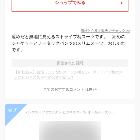
ショップでみる
価格と在庫を
楽天
でチェック
>>
遠めだと無地に見えるストライプ柄スーツです。 細めの
ジャケットとノータックパンツのスリムスーツ、おしゃれ
です。
回答された質問
【新社会人】就活っぽくないスーツが着たい！ストライプ柄のメ
ンズビジネススーツのおすすめは？
全てのおすすめコメント
(
1
件)
>
7
no.
メンズスーツ 2ツボタン ビジネススーツ オールシーズン対応 テーパード スリム スリムスーツ パンツウォッシャブル機能 プリーツ加工 防シワ オシャレ 春夏 秋冬【送料無料】