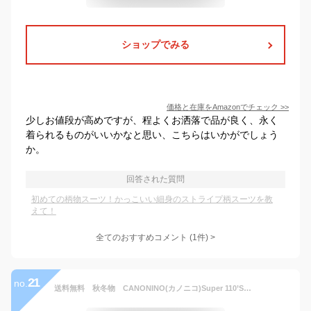
ショップでみる
価格と在庫を
Amazon
でチェック
>>
少しお値段が高めですが、程よくお洒落で品が良く、永く
着られるものがいいかなと思い、こちらはいかがでしょう
か。
回答された質問
初めての柄物スーツ！かっこいい細身のストライプ柄スーツを教
えて！
全てのおすすめコメント
(
1
件)
>
21
no.
送料無料 秋冬物 CANONINO(カノニコ)Super 110’S細身シングルスーツ メンズ セットアップシングル スーツ 2ボタン 20275930-30 A4 A5 AB6 AB7 黒 濃グレーストライプ柄 上下セット