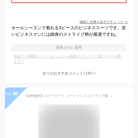
価格と在庫を
楽天
でチェック
>>
オールシーズンで着れる3ピースのビジネススーツです。若
いビジネスマンには細身のストライプ柄が最適ですね。
回答された質問
初めての柄物スーツ！かっこいい細身のストライプ柄スーツを教
えて！
全てのおすすめコメント
(
1
件)
>
18
no.
【送料無料】スリーピース スーツ メンズ ストライプ柄 ビジネススーツ スリムスーツ オシャレ カジュアル スーツ メンズスーツ セットアップ スタイリッシュ 細身 大きいサイズ 洗える オフィス 通勤 結婚式 二次会 飲み会 春 夏 秋 冬 オールシーズン