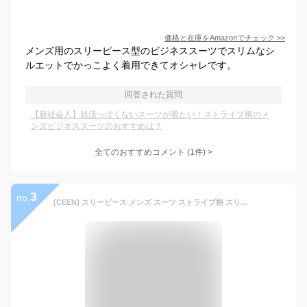
価格と在庫を
Amazon
でチェック
>>
メンズ用のスリーピース型のビジネススーツでスリムなシ
ルエットでかっこよく着用できてオシャレです。
回答された質問
【新社会人】就活っぽくないスーツが着たい！ストライプ柄のメ
ンズビジネススーツのおすすめは？
全てのおすすめコメント
(
1
件)
>
3
no.
[CEEN] スリーピース メンズ スーツ ストライプ柄 スリムフィット フォーマル スーツ 春 メンズ