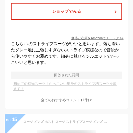
ショップでみる
価格と在庫を
Amazon
でチェック
>>
こちらzlxのストライプスーツがいいと思います。落ち着い
たグレー地に主張しすぎないストライプ模様なので普段か
ら使いやすくお薦めです。細身に魅せるシルエットでかっ
こいいと思います。
回答された質問
初めての柄物スーツ！かっこいい細身のストライプ柄スーツを教
えて！
全てのおすすめコメント
(
1
件)
>
15
no.
スーツ メンズ ホスト スーツ ストライプスーツ メンズ ホストスーツ 3P スリーピース 無地 ブラック 黒 サックス ベージュ 送料無料 インポート 3ピーススーツ スリムスーツ テーラードジャケット 送料無料 秋 冬 新作 V系 ビジュアル系 お兄系 大人 衣装 細身スーツ タイト