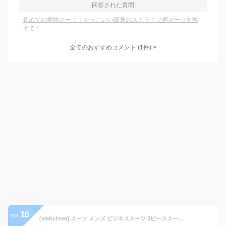
回答された質問
初めての柄物スーツ！かっこいい細身のストライプ柄スーツを教
えて！
全てのおすすめコメント
(
1
件)
>
16
no.
[eleitchtee] スーツ メンズ ビジネススーツ 3ピーススーツ テーラードジャケット スラックス ベスト 紳士服 結婚式 スリム ストライプ 008-dsjdc317-tz54(M ブラック)