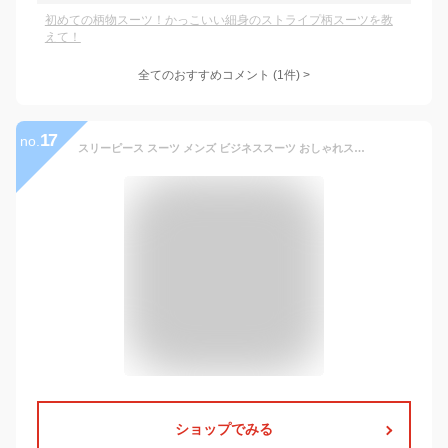
初めての柄物スーツ！かっこいい細身のストライプ柄スーツを教
えて！
全てのおすすめコメント
(
1
件)
>
17
no.
スリーピース スーツ メンズ ビジネススーツ おしゃれスーツ 3ピーススーツ ストライプ柄 スリムスーツ カジュアル フォーマル セットアップ スタイリッシュ 細身 大きいサイズ オフィス 通勤 結婚式 二次会 成人式春 夏 秋 冬 オールシーズン 送料無料
ショップでみる