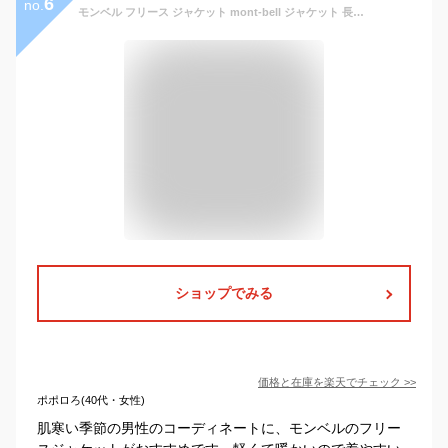
6
no.
モンベル フリース ジャケット mont-bell ジャケット 長袖 メンズ ユニセックス シャミース フロントジッパー キャンプ アウトドア 登山 スポーツ ランニング 釣り カラー 送料無料 1114881 もんべる fleece
ショップでみる
価格と在庫を
楽天
でチェック
>>
ポポロろ(40代・女性)
肌寒い季節の男性のコーディネートに、モンベルのフリー