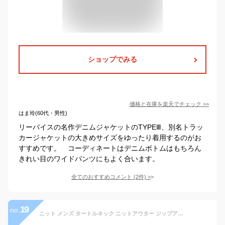
ショップでみる
価格と在庫を
楽天
でチェック
>>
はま玲(60代・男性)
リーバイスの名作デニムジャケットのTYPEⅢ、別名トラッ
カージャケットの大きめサイズをゆったり着用するのがお
すすめです。 コーディネートはデニムボトムはもちろん
きれい目のワイドパンツにもよく合います。
全てのおすすめコメント
(
2
件)
>
19
no.
ニット メンズ タートルネック ニットアウター ジップアップ スタンド襟 ブルゾン 全6色 934S0801 ジェネレス