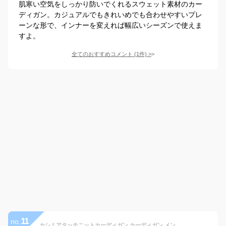
肌寒い空気をしっかり防いでくれるスウェット素材のカー
ディガン。カジュアルでもきれいめでも合わせやすいプレ
ーンな形で、インナーを変えれば幅広いシーズンで使えま
すよ。
全てのおすすめコメント
(
1
件)
>
11
no.
カシミアタッチニットカーディガン カーディガン メンズ レディース 薄手 春夏 秋冬 ビジネス 男女兼用 通勤 通学 毛玉防止 無地 長袖 学生 スクールセーター 黒 ベージュ ネイビー 紺 シンプル きれいめ ユニセックス 秋服 冬服 ウエストシー