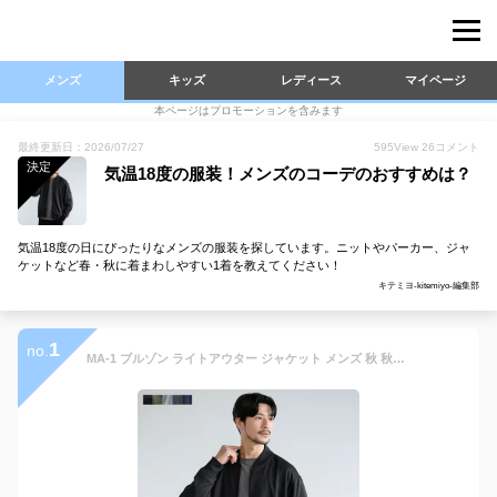
メンズ
キッズ
レディース
マイページ
本ページはプロモーションを含みます
最終更新日：2026/07/27
595
View
26
コメント
決定
気温18度の服装！メンズのコーデのおすすめは？
気温18度の日にぴったりなメンズの服装を探しています。ニットやパーカー、ジャ
ケットなど春・秋に着まわしやすい1着を教えてください！
キテミヨ-kitemiyo-編集部
1
no.
MA-1 ブルゾン ライトアウター ジャケット メンズ 秋 秋服 長袖 カジュアル ジャージー リブ 伸縮性 ストレッチ 無地 スリム ブラック カーキ ネイビー チャコール グレー S M L XL