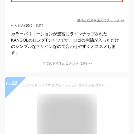
価格と在庫を
楽天
でチェック
>>
べんたん(50代・男性)
カラーバリエーションが豊富にラインナップされた
KANGOLのロングTシャツです。ロゴの刺繍が入っただけ
のシンプルなデザインなので合わせやすくオススメしま
す。
全てのおすすめコメント
(
2
件)
>
18
no.
LEVI'S リーバイス デニムトラッカージャケット Gジャン 軽アウター メンズ レディース ユニセックス 72334