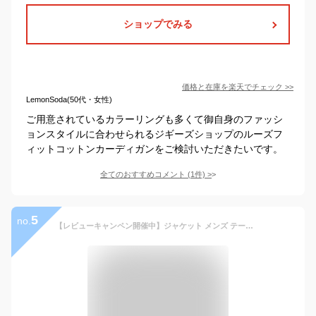
ショップでみる
価格と在庫を
楽天
でチェック
>>
LemonSoda(50代・女性)
ご用意されているカラーリングも多くて御自身のファッシ
ョンスタイルに合わせられるジギーズショップのルーズフ
ィットコットンカーディガンをご検討いただきたいです。
全てのおすすめコメント
(
1
件)
>
5
no.
【レビューキャンペン開催中】ジャケット メンズ テーラードジャケット 春 秋 細身 カジュアル 2つボタン 春夏 秋冬 長袖 無地 軽めジャケット アウター 上着 シングルジャケット おしゃれ ビジネス ブレザー 紳士 通勤 シングル ホワイト カーキ ブラック 大きいサイズ