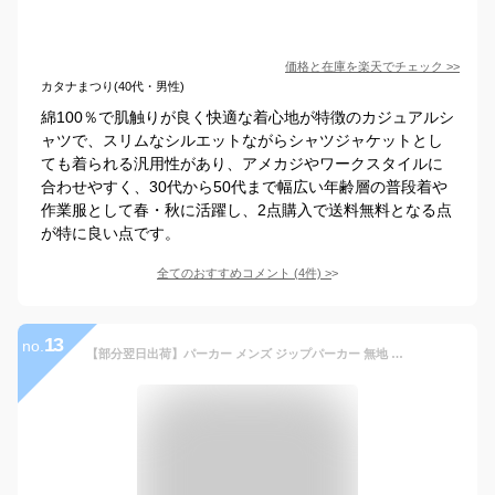
価格と在庫を
楽天
でチェック
>>
カタナまつり(40代・男性)
綿100％で肌触りが良く快適な着心地が特徴のカジュアルシ
ャツで、スリムなシルエットながらシャツジャケットとし
ても着られる汎用性があり、アメカジやワークスタイルに
合わせやすく、30代から50代まで幅広い年齢層の普段着や
作業服として春・秋に活躍し、2点購入で送料無料となる点
が特に良い点です。
全てのおすすめコメント
(
4
件)
>
13
no.
【部分翌日出荷】パーカー メンズ ジップパーカー 無地 長袖 ジップアップパーカー フルジップ スウェットパーカー レディース おしゃれ フーディー メンズパーカー カジュアル トップス フード付き ダンス ストリート スポーツ 秋冬 秋物 春物 春服 送料無料