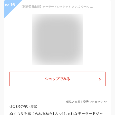
16
no.
【部分翌日出荷】テーラードジャケット メンズ ウール 結婚式 ウールジャケット スーツジャケット ジャケット ヘリンボーン柄 ラシャジャケット ブレザー ビジネスジャケット 大きいサイズ テーラード 紳士服 通勤 オフィス カジュアル テレワーク 秋服 秋冬 ファッション
ショップでみる
価格と在庫を
楽天
でチェック
>>
はなまる(50代・男性)
ぬくもりを感じられる秋らしいおしゃれなテーラードジャ