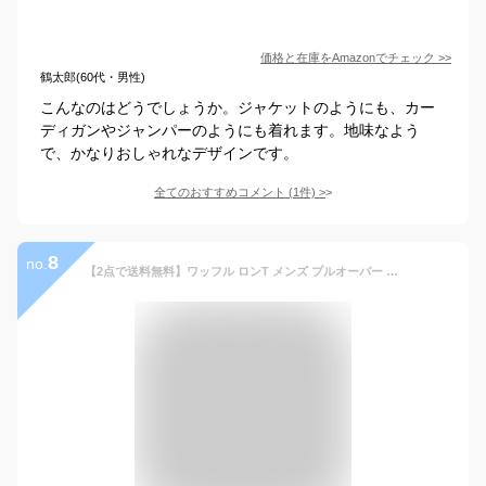
価格と在庫を
Amazon
でチェック
>>
鶴太郎(60代・男性)
こんなのはどうでしょうか。ジャケットのようにも、カー
ディガンやジャンパーのようにも着れます。地味なよう
で、かなりおしゃれなデザインです。
全てのおすすめコメント
(
1
件)
>
8
no.
【2点で送料無料】ワッフル ロンT メンズ プルオーバー 長袖Tシャツ 裏起毛 無地 tシャツ カジュアル クルーネック ルームウェア パジャマ 重ね着風 Tシャツ ロングTシャツ ティーシャツ トップス おしゃれ 薄手 トレーナー 春 春服 秋 秋服 ユニセックス 男女兼用 父の日