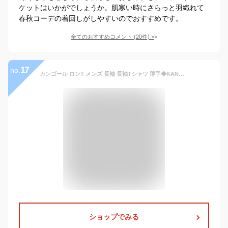
ケットはいかがでしょうか。肌寒い時にさらっと羽織れて
春秋コーデの着回しがしやすいのでおすすめです。
全てのおすすめコメント
(
20
件)
>
17
no.
カンゴール ロンT メンズ 長袖 長袖Tシャツ 薄手◆KANGOL クルーネックロンT◆カットソー 刺繍 ロゴ ブランド ロンティー 黒 白 ブラック ホワイト 春服 秋服 綿 綿100% クルーネック 丸首 コットン メンズファッション 服 おしゃれ かっこいい
ショップでみる