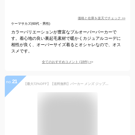
価格と在庫を
楽天
でチェック
>>
ケーマサカズ(60代・男性)
カラーバリエーションが豊富なプルオーバーパーカーで
す。着心地の良い裏起毛素材で暖かくカジュアルコーデに
相性が良く、オーバーサイズ着るとオシャレなので、オス
スメです。
全てのおすすめコメント
(
18
件)
>
21
no.
【最大72%OFF】【送料無料】パーカー メンズ ジップパーカー◆スウェットデニム ジップアップパーカー◆スウェット デニムパーカー 無地 デニム ジップ セットアップ対応 おしゃれブランド サーフ系 スポーツ ジム メンズファッション 春服 春