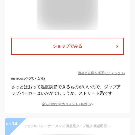
ショップでみる
価格と在庫を
楽天
でチェック
>>
nanacoco(40代・女性)
さっとはおって温度調節できるものがいいので、ジップア
ップパーカーはいかがでしょうか。ストリート系です
全てのおすすめコメント
(
16
件)
>
14
no.
ワッフル トレーナー メンズ 裏起毛タイプ追加 裏起毛 防寒 暖かい スウェット 重ね着風 ワッフル編み クルーネック オーバーサイズ 長袖 無地 おしゃれ ゆったり スポーツ トップス 着回し 韓国ファッション ストリート 秋服 春服 冬服