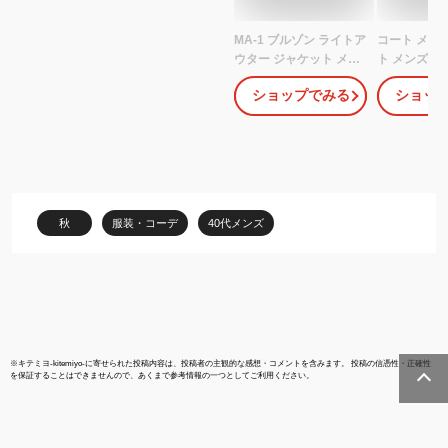
MA-1 ブルゾン ライトア
コート メン
ウター ジャケット メン
ト メンズ ト
ズ 秋 秋服 長袖 カジュア
ゃれ 春秋 メ
ショップでみる
ショッ
ル ジャージー リブ 伸縮
ナー メンズ 
性 ストレッチ 無地 スリ
ウェット コー
ム ブラック カーキ ネイ
ウェットおし
ビー チャコール グレー
ンド トップス
S M L XL
イズ 人気 コ
ー 誕生日 贈
料 秋服 メ
秋
服装・コーデ
40代メンズ
ョン トップス
黒
※
キテミヨ-kitemiyo-
に寄せられた投稿内容は、投稿者の主観的な感想・コメントを含みます。 投稿の信憑性・正確性
を保証することはできませんので、あくまで参考情報の一つとしてご利用ください。