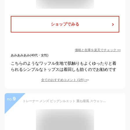
ショップでみる
価格と在庫を
楽天
でチェック
>>
あみあみあみ(40代・女性)
こちらのようなワッフル生地で肌触りもよくゆったりと着
られるシンプルなトップスは着回しも効くのでお勧めです
全てのおすすめコメント
(
1
件)
>
9
no.
トレーナー メンズ ビッグシルエット 重ね着風 スウェット おしゃれ レディーストレーナー 大きいサイズ カジュアル クルーネック 長袖トレーナー 春服 秋服 ゆったり トップス 長袖 凹凸感 ブラック ホワイト ブルー グレー 送料無料