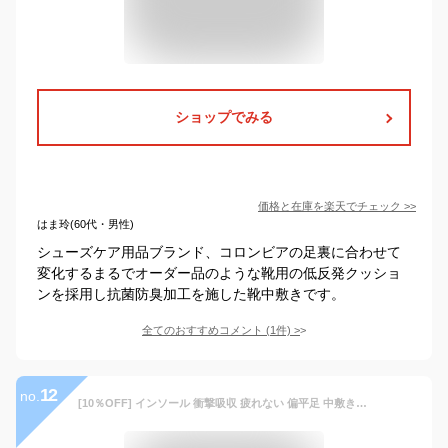
ショップでみる
価格と在庫を
楽天
でチェック
>>
はま玲(60代・男性)
シューズケア用品ブランド、コロンビアの足裏に合わせて
変化するまるでオーダー品のような靴用の低反発クッショ
ンを採用し抗菌防臭加工を施した靴中敷きです。
全てのおすすめコメント
(
1
件)
>
12
no.
[10％OFF] インソール 衝撃吸収 疲れない 偏平足 中敷き 中敷 ゲルインソール ゲル かかと つま先 足裏 痛み 足底筋膜炎 スニーカー メンズ レディース クッション 立ち仕事 靴 ブーツ 安全靴 長靴 サイズ調整 通気性 ADELPHOS GEL01