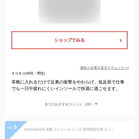
ショップでみる
価格と在庫を
楽天
でチェック
>>
ネコネコ(40代・男性)
革靴に入れるだけで足裏の衝撃をやわらげ、低反発で仕事
でも一日中疲れにくいインソールで快適に過ごせます。
全てのおすすめコメント（2件）
5
no.
NIJISoRa156 革靴 インソール メンズ 長時間歩行用 ヌメ革 中敷き 本革 革 革中敷き ビジネスシューズ (ブラック, M(25.5-26.0cm))