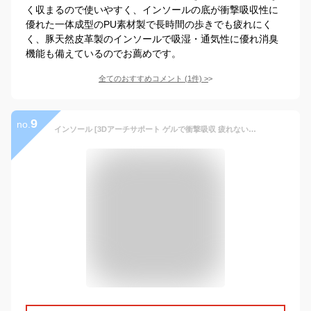
く収まるので使いやすく、インソールの底が衝撃吸収性に
優れた一体成型のPU素材製で長時間の歩きでも疲れにく
く、豚天然皮革製のインソールで吸湿・通気性に優れ消臭
機能も備えているのでお薦めです。
全てのおすすめコメント
(
1
件)
>
9
no.
インソール [3Dアーチサポート ゲルで衝撃吸収 疲れない 消臭 サイズ調整できる] 立ち仕事 扁平足 足底筋膜炎 土踏まず 靴 中敷き 中敷 スニーカー 革靴 シューズ ゴルフ 登山 スポーツ ウォーキング ランニング メンズ レディース LAD WEATHER ラドウェザー