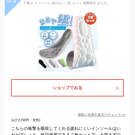
1
no.
中敷き インソール 疲れない 2足 セット 衝撃吸収 立ち仕事 安全靴 スポーツ 疲れない 扁平足 土踏まず アーチサポート かかと o脚 足底筋膜炎 抗菌 防臭 サイズ調整 姿勢改善 ランニング テニス バトミントン 卓球 バスケット 長靴 スニーカー
ショップでみる
価格と在庫を
楽天
でチェック
>>
おびさ(50代・女性)
こちらの衝撃を吸収してくれる疲れにくいインソールはい
かがでしょう。毎日使用できる２枚セットで、土踏まずの