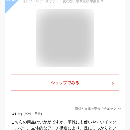
インソール アーチサポート 疲れない 衝撃吸収 中敷き スポーツ 扁平足 姿勢強制 靴 土踏まず 消臭 レディース メンズ 立ち仕事 大きいサイズ クッション スポーツ はさみで切れる サイズ調整可能 スニーカー パンプス 革靴 負担軽減 通気性
ショップでみる
価格と在庫を
楽天
でチェック
>>
ぷすぷす(40代・男性)
こちらの商品はいかがですか。革靴にも使いやすいインソ
ールです。立体的なアーチ構造により、足にしっかりとフ