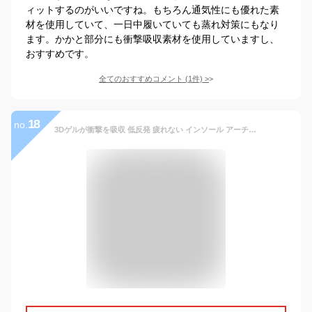
ィットするのがいいですね。もちろん通気性にも優れた素
材を使用していて、一日中履いていても蒸れ対策にもなり
ます。かかと部分にも衝撃吸収素材を使用していますし、
おすすめです。
全てのおすすめコメント
(
1
件)
>
18
no.
3Dゲルが衝撃を吸収 低反発 疲れない インソール アーチサポート 消臭 サイズ調整できる 立ち仕事 扁平足 足底筋膜炎 土踏まず 靴 中敷き 中敷 スニーカー 革靴 シューズ ゴルフ 登山 スポーツ ウォーキング ランニング メンズ レディース LAD WEATHER ラドウェザー