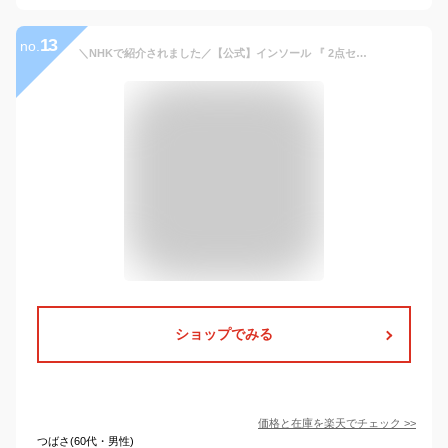
13
no.
＼NHKで紹介されました／【公式】インソール 『 2点セット』 疲れない 開張足 アーチサポート 土踏まず 足裏 衝撃吸収 姿勢 矯正 足底板 中敷き ビバ 偏平足 腰痛 立ち仕事 歩行 アシスト 革 革靴 ローファー レディース メンズ 開帳足 ペダック ぺだっく
ショップでみる
価格と在庫を
楽天
でチェック
>>
つばさ(60代・男性)