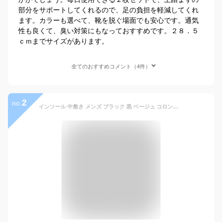
部分をサポートしてくれるので、足の負担を軽減してくれ
ます。カラーも選べて、靴を脱ぐ場面でも安心です。通気
性も良くて、臭い対策にもなっておすすめです。２８．５
ｃｍまでサイズがあります。
全てのおすすめコメント（4件）
2
no.
インソール 中敷き メンズ ブラック 黒 ベージュ コロンブス COLUMBUS ヘルシーアーチ 土踏まず 疲れない 疲れにくい パンプス 立ち仕事 土踏まず 踵 つま先 消臭 吸湿 立ち仕事 外反母趾 腰痛 膝痛 ひざ痛 足裏 薄手