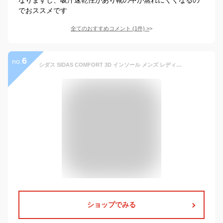
でおススメです
全てのおすすめコメント
(
1
件)
>
6
no.
シダス SIDAS COMFORT 3D インソール メンズ レディース シューズ コンフォート 3D 立体形状 中敷き 高機能 安定感 サポート 外反母趾対策 通気性 ウォーキング 姿勢改善 軽量 負担軽減 けが予防 スタンダードモデル 310894000 ブルー×グリーン XS〜XL
ショップでみる