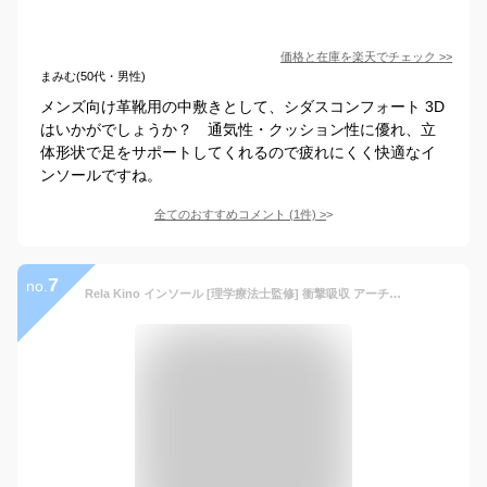
価格と在庫を
楽天
でチェック
>>
まみむ(50代・男性)
メンズ向け革靴用の中敷きとして、シダスコンフォート 3D
はいかがでしょうか？ 通気性・クッション性に優れ、立
体形状で足をサポートしてくれるので疲れにくく快適なイ
ンソールですね。
全てのおすすめコメント
(
1
件)
>
7
no.
Rela Kino インソール [理学療法士監修] 衝撃吸収 アーチサポート 土踏まず 中敷き メンズ レディース (L:27.5-28.5, ハイクオリティ)