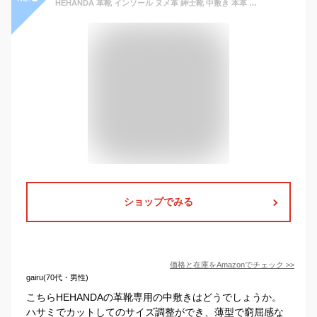
HEHANDA 革靴 インソール ヌメ革 紳士靴 中敷き 本革 メンズ なかじき 薄型 消臭 レザー 衝撃吸収 立ち仕事 男性用 男女兼用（D 25.5~26.0cm）
ショップでみる
価格と在庫を
Amazon
でチェック
>>
gairu(70代・男性)
こちらHEHANDAの革靴専用の中敷きはどうでしょうか。
ハサミでカットしてのサイズ調整ができ、薄型で窮屈感な