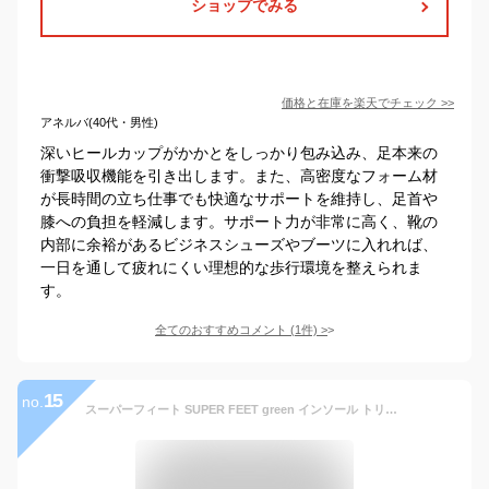
ショップでみる
価格と在庫を
楽天
でチェック
>>
アネルバ(40代・男性)
深いヒールカップがかかとをしっかり包み込み、足本来の
衝撃吸収機能を引き出します。また、高密度なフォーム材
が長時間の立ち仕事でも快適なサポートを維持し、足首や
膝への負担を軽減します。サポート力が非常に高く、靴の
内部に余裕があるビジネスシューズやブーツに入れれば、
一日を通して疲れにくい理想的な歩行環境を整えられま
す。
全てのおすすめコメント
(
1
件)
>
15
no.
スーパーフィート SUPER FEET green インソール トリムフィット ワイド その他アスレ用品 アスレアクセサリ− 登山 ランニング サッカー 野球 テニス バドミントン 卓球 バスケットボール 陸上競技 ジュニア 大人 高校生 大学生 足底 姿勢 中敷き