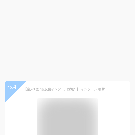
4
no.
【楽天1位!!低反発インソール採用!!】 インソール 衝撃吸収 中敷き 中敷 サイズ調整 メンズ レディース スニーカー 革靴 扁平足 疲れない 軽量 防臭 土踏まず シークレット ダイエットインソール スポーツ つま先 立ち仕事 mj-1014