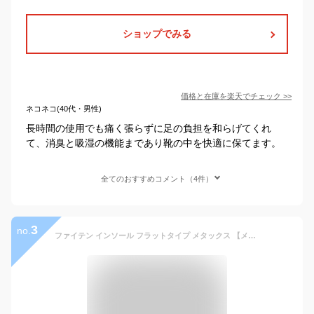
ショップでみる
価格と在庫を
楽天
でチェック
>>
ネコネコ(40代・男性)
長時間の使用でも痛く張らずに足の負担を和らげてくれ
て、消臭と吸湿の機能まであり靴の中を快適に保てます。
全てのおすすめコメント（4件）
3
no.
ファイテン インソール フラットタイプ メタックス 【メール便】衝撃吸収 フラット 薄い 中敷き 低反発 靴 中敷 疲れない 革靴 メンズ レディース 衝撃吸収インソール 立ち仕事 疲れにくい 薄め サイズ調整 足裏 痛み 衝撃 吸収 低反発インソール ファイテンインソール