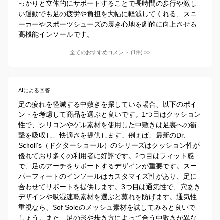
っかりと立体的にサポートすることで長時間の歩行や激し
い運動でも足の疲労や負担を大幅に軽減してくれる、スニ
ーカーやスポーツシューズの履き心地を劇的に向上させる
高機能インソールです。
全てのおすすめコメント
(
1
件)
>
AIによる回答
足の疲れを軽減する中敷きを探している場合、以下のポイ
ントを考慮して商品を選ぶと良いです。1つ目はクッション
性で、シリコンやゲル素材を使用した中敷きは足裏への衝
撃を吸収し、快適さを提供します。例えば、最新のDr. 
Scholl's（ドクターショール）のシリーズはクッション性が
優れており多くの利用者に好評です。2つ目はフィット感
で、足のアーチをサポートするデザインが重要です。スー
パーフィートのインソールはカスタマイズ性があり、足に
合わせてサポートを提供します。3つ目は通気性で、穴あき
デザインや吸湿速乾素材を選ぶと蒸れを防げます。通気性
重視なら、Sof Soleのメッシュ素材を試してみると良いで
しょう。また、足の形や歩き方によって合う中敷きが異な