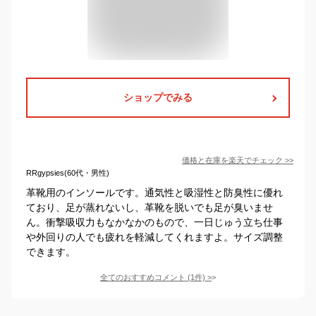
ショップでみる
価格と在庫を
楽天
でチェック
>>
RRgypsies(60代・男性)
革靴用のインソールです。通気性と吸湿性と防臭性に優れ
ており、足が蒸れないし、革靴を脱いでも足が臭いませ
ん。衝撃吸収力もなかなかのもので、一日じゅう立ち仕事
や外回りの人でも疲れを軽減してくれますよ。サイズ調整
できます。
全てのおすすめコメント
(
1
件)
>