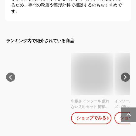
るため、専門の靴店や整形外科で相談するのもおすすめで
す。
ランキング内で紹介されている商品
中敷き インソール 疲れ
インソール 
ない 2足 セット 衝撃吸
ズ ブラック 
収 立ち仕事 安全靴 スポ
コロンブス C
ショップでみる
ショッ
ーツ 疲れない 扁平足 土
ヘルシーアー
踏まず アーチサポート
ず 疲れない
かかと o脚 足底筋膜炎
パンプス 立
抗菌 防臭 サイズ調整 姿
まず 踵 つま