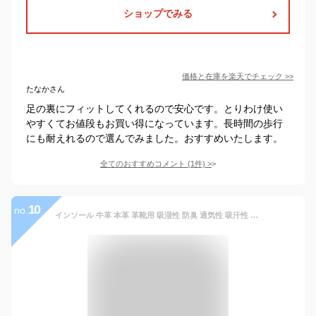
ショップでみる
価格と在庫を
楽天
でチェック
>>
たなかさん
足の裏にフィットしてくれるので安心です。とりわけ使い
やすくてお値段もお買い得になっています。長時間の歩行
にも耐えれるので選んでみました。おすすめいたします。
全てのおすすめコメント
(
1
件)
>
10
no.
インソール 牛革 本革 革靴用 吸湿性 防臭 通気性 吸汗性 疲れない 中敷き 靴底 立ち仕事 疲れない靴 メンズ レディース 衝撃吸収 革靴用 インソール 中敷き レディース メンズ 本革 レザー ヌメ革 革靴 男女兼用 立ち仕事 サイズ調整