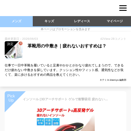
メンズ
キッズ
レディース
マイページ
本ページはプロモーションを含みます
最終更新日：2026/06/03
42
View
28
コメント
決定
革靴用の中敷き｜疲れないおすすめは？
仕事で一日中革靴を履いていると足裏やかかとがかなり疲れてしまうので、できる
だけ疲れない中敷きを探しています。クッション性やフィット感、通気性などが良
くて、楽に歩けるおすすめの商品を教えてください。
キテミヨ-kitemiyo-編集部
Pick
インソール [3Dアーチサポート ゲルで衝撃吸収 疲れない 消臭 サイズ調整できる] 立ち仕事 扁平足 足底筋膜炎 土踏まず 靴 中敷き 中敷 スニーカー 革靴 シューズ ゴルフ 登山 スポーツ ウォーキング ランニング メンズ レディース LAD WEATHER ラドウェザー
Up