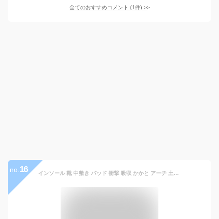
全てのおすすめコメント
(
1
件)
>
16
no.
インソール 靴 中敷き パッド 衝撃 吸収 かかと アーチ 土踏まず 足裏 痛み 疲れ 軽減 便利 グッズ スポーツ スニーカー 立ち仕事 レディース メンズ パンプス 革靴 疲れない 中敷 快適 歩行 軽量 薄型 長時間 ランニング サポート 脚 中足骨 カップインソール ケア 簡単装着