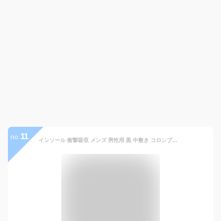
11
no.
インソール 衝撃吸収 メンズ 男性用 黒 中敷き コロンブス 衝撃吸収 マイフィット ふわふわ 気持ちいい 疲れない 疲れにくい 立ち仕事 低反発 クッション 土踏まず 踵 つま先 消臭 吸湿 立ち仕事 革靴 黒 足裏の痛み 足裏の疲れ 送料無料