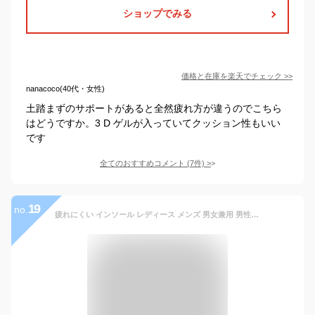
ショップでみる
価格と在庫を
楽天
でチェック
>>
nanacoco(40代・女性)
土踏まずのサポートがあると全然疲れ方が違うのでこちら
はどうですか。3 D ゲルが入っていてクッション性もいい
です
全てのおすすめコメント
(
7
件)
>
19
no.
疲れにくい インソール レディース メンズ 男女兼用 男性 女性 衝撃吸収 足底筋膜炎 土踏まず アーチサポート 偏平足 (扁平足) 中敷き クッション 足裏サポーター O脚補整 スニーカー 革靴 パンプス ブーツ 敷く 軽い 薄い 立ち仕事 サポート かかと 調整 La Footインソール