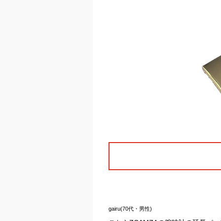
gairu(70代・男性)