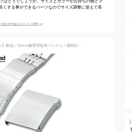
パーツはどうでしょうか。サイズとカラーがお持ちの物とマ
長くする事ができるパーツなのでサイズ調整に使えて長
てのおすすめコメント
(
1
件)
>
【スイートロードオリジナル】新品／16mm幅専用延長バックル／腕時計用ステンレスブレスパーツ／eb-16