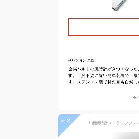
okk7(40代・男性)
金属ベルトの腕時計がきつくなった
す。工具不要に近い簡単装着で、最大
す。ステンレス製で見た目も自然に
全
2
no.