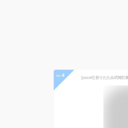
4
no.