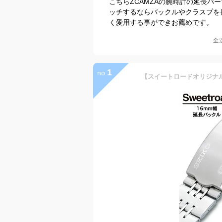
こちらZCAMZAの腕時計の延長
ッチするならバックルやクラスプを
く愛用する事ができお薦めです。
全
1
no.