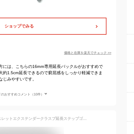
ショップでみる
価格と在庫を
楽天
でチェック
>>
方には、こちらの16mm専用延長バックルがおすすめで
約1.5cm延長できるので窮屈感をしっかり軽減できま
なじみやすいです。
てのおすすめコメント（10件）
1 個鋼時計ストラップブレスレットエクステンダークラスプ延長ステップゴールド/シルバーカラー 12-22 ミリメートル修理アクセサリー時計屋のため (Color : Silver, Size : 18mm)