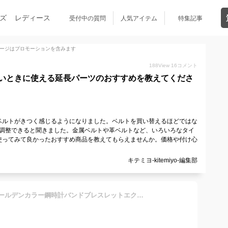
ズ
レディース
受付中の質問
人気アイテム
特集記事
ージはプロモーションを含みます
188
View
16
コメント
いときに使える延長パーツのおすすめを教えてくださ
ベルトがきつく感じるようになりました。ベルトを買い替えるほどではな
ば調整できると聞きました。金属ベルトや革ベルトなど、いろいろなタイ
使ってみて良かったおすすめ商品を教えてもらえませんか。価格や付け心
キテミヨ-kitemiyo-編集部
[ZCAMZA] 1 ピース銀色/ゴールデンカラー鋼時計バンドブレスレットエクステンダークラスプ延長とステップストラップアクセサリー時計修理 L4422 (Color : Golden 14mm)