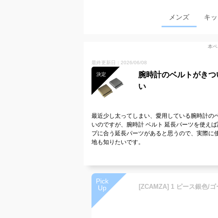
メンズ
キッ
本ペ
最終更新日：2026/06/08
腕時計のベルトがきつ
決定
い
最近少し太ってしまい、愛用している腕時計の
いのですが、腕時計 ベルト 延長パーツを使え
プに合う延長パーツがあると思うので、実際に
地も知りたいです。
Pick
Up