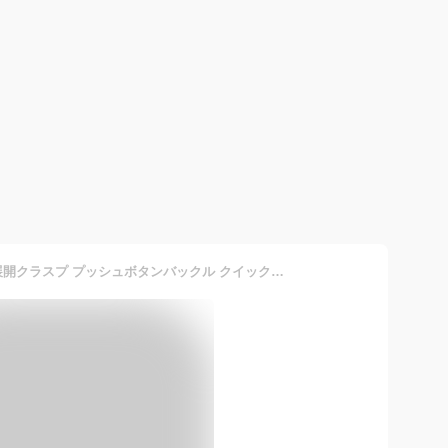
[uxcell] 折りたたみ式時計展開クラスプ プッシュボタンバックル クイックリリース 16 mmレザー時計バンドストラップ用 シルバートーン