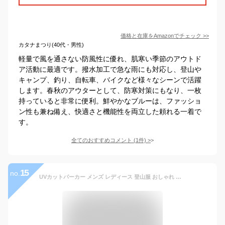
価格と在庫を
Amazon
でチェック
>>
カタナまつり(40代・男性)
軽量で風を通さない防風性に優れ、肌寒い季節のアウトド
ア活動に最適です。撥水加工で急な雨にも対応し、登山や
キャンプ、釣り、自転車、バイクなど様々なシーンで活躍
します。春秋のアウターとして、防寒対策にもなり、一枚
持っていると非常に便利。鮮やかなブルーは、ファッショ
ン性も兼ね備え、快適さと機能性を両立した頼れる一着で
す。
全てのおすすめコメント
(
1
件)
>
15
no.
UVカットパーカー メンズ レディース 登山服 おしゃれ ウインドブレーカー 夏用 薄手 長袖 登山 釣り用 速乾 日焼け対策 フード付き UPF50+ 日焼け防止服 パーカー 20代 30代 40代 チュニック 屋外 農作業着 大きいサイズ アウトドアウェア 紫外線対策グッズ