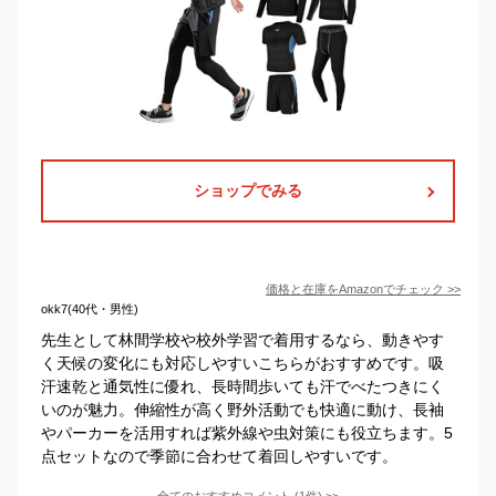
ショップでみる
価格と在庫を
Amazon
でチェック
>>
okk7(40代・男性)
先生として林間学校や校外学習で着用するなら、動きやす
く天候の変化にも対応しやすいこちらがおすすめです。吸
汗速乾と通気性に優れ、長時間歩いても汗でべたつきにく
いのが魅力。伸縮性が高く野外活動でも快適に動け、長袖
やパーカーを活用すれば紫外線や虫対策にも役立ちます。5
点セットなので季節に合わせて着回しやすいです。
全てのおすすめコメント
(
1
件)
>