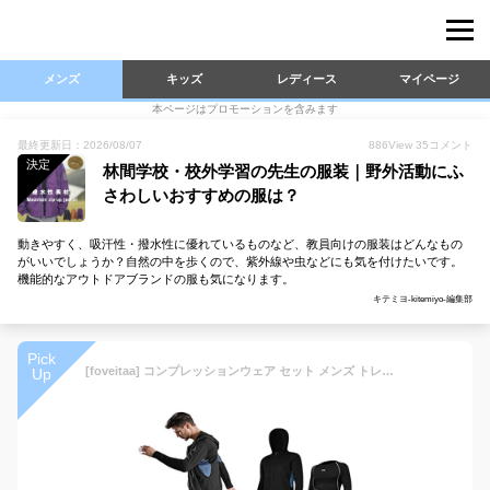
メンズ
キッズ
レディース
マイページ
本ページはプロモーションを含みます
最終更新日：2026/08/07
886
View
35
コメント
決定
林間学校・校外学習の先生の服装｜野外活動にふ
さわしいおすすめの服は？
動きやすく、吸汗性・撥水性に優れているものなど、教員向けの服装はどんなもの
がいいでしょうか？自然の中を歩くので、紫外線や虫などにも気を付けたいです。
機能的なアウトドアブランドの服も気になります。
キテミヨ-kitemiyo-編集部
Pick
[foveitaa] コンプレッションウェア セット メンズ トレーニングウェア 5点セット 通気防臭 スポーツ ランニングウェア パーカー 長袖シャツ 半袖シャツ ハーフパンツ タイツ 吸汗速乾 pinjie blue L
Up