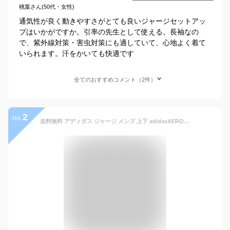
桃葉さん(50代・女性)
通気性が良く動きやすさがとても良いジャージセットアッ
プはいかがですか。引率の先生として使える。長袖なの
で、紫外線対策・害虫対策にも適していて、心地よく着て
いられます。汗をかいても快適です
全てのおすすめコメント（2件）
2
no.
送料無料 アディダス ジャージ メンズ 上下 adidasAEROREADY セレーノ カット スリーストライプス トラックスーツ セットアップ 男性用 ジャージー 上下組 吸汗速乾 トレーニング 運動 スポーツウェア トラックジャケット ロングパンツ ブランド アパレル/KNA81