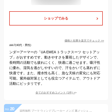
ショップでみる
価格と在庫を
楽天
でチェック
>>
okk7(40代・男性)
ンダーアーマーの「UA EMEA トラックスーツ セットアッ
プ」がおすすめです。動きやすさを重視したデザインで、
長時間の活動でも疲れにくく、快適に過ごせます。吸汗性
に優れ、湿気を逃がしやすいので、汗をかいても蒸れずに
快適です。また、撥水性も高く、急な天候の変化にも対応
可能。紫外線対策としても役立つアイテムで、アウトドア
活動にピッタリです。
全てのおすすめコメント
(
1
件)
>
20
no.
送料無料 プーマ ウィンドブレーカー メンズ 裏メッシュ 長袖 アウター PUMA TAD ウーブンメッシュライナージャケット 防風 はっ水 撥水 男性 トレーニング スポーツウェア ウインドブレーカー パーカージャケット 上着 メンズジャケット 服 ブランド アパレル/527051