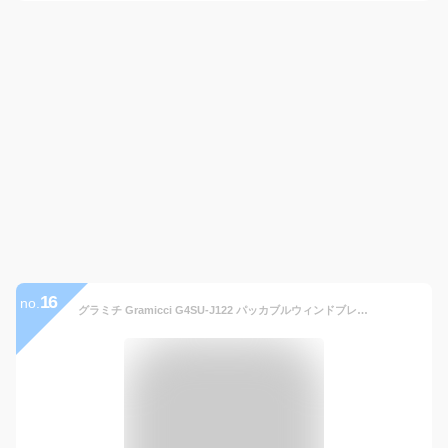
16
no.
グラミチ Gramicci G4SU-J122 パッカブルウィンドブレーカー PACKABLE WINDBREAKER ウインドブレーカー パーカー ジャケット グラミッチ アメカジ アウトドア アウター メンズ レディース 撥水 耐久 携帯 2カラー 国内正規 40%OFF セール