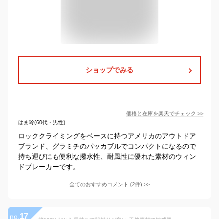
ショップでみる
価格と在庫を
楽天
でチェック
>>
はま玲(60代・男性)
ロッククライミングをベースに持つアメリカのアウトドア
ブランド、グラミチのパッカブルでコンパクトになるので
持ち運びにも便利な撥水性、耐風性に優れた素材のウィン
ドブレーカーです。
全てのおすすめコメント
(
2
件)
>
17
no.