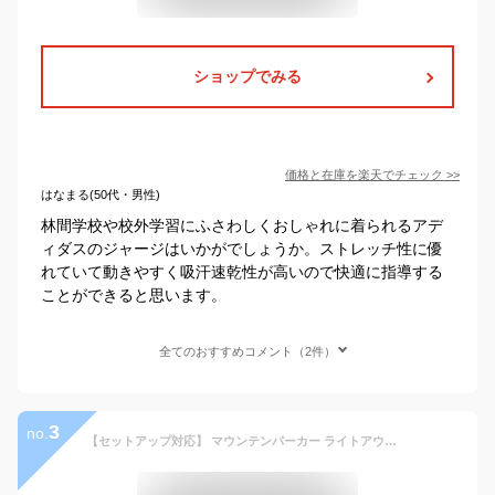
ショップでみる
価格と在庫を
楽天
でチェック
>>
はなまる(50代・男性)
林間学校や校外学習にふさわしくおしゃれに着られるアデ
ィダスのジャージはいかがでしょうか。ストレッチ性に優
れていて動きやすく吸汗速乾性が高いので快適に指導する
ことができると思います。
全てのおすすめコメント（2件）
3
no.
【セットアップ対応】 マウンテンパーカー ライトアウター ウィンドブレーカー アウター ジャケット メンズ 春 春服 秋 撥水 防寒 ボリュームネック ハイネック ストレッチ ダブルジップ フード アウトドア ブラック チャコール ネイビー オリーブ S M L XL