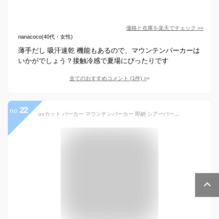
価格と在庫を
楽天
でチェック
>>
nanacoco(40代・女性)
薄手だし 吸汗速乾 機能もあるので、マウンテンパーカーは
いかがでしょう？接触冷感で夏場にぴったりです
全てのおすすめコメント
(
1
件)
>
22
no.
uvカット パーカー マウンテンパーカー 即納 シアーパーカー カップル uv 涼しい 接触冷感 ラッシュガード レディース メンズ ジップアップ 日焼け止め 虫除け 冷感 ひんやり 速乾 即納 薄手 撥水加工 長袖 紫外線カット 春 夏 S/M/L 送料無料 母の日 ギフト