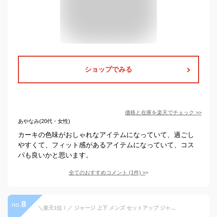
ショップでみる
価格と在庫を
楽天
でチェック
>>
あやなみ(20代・女性)
カーキの色味がおしゃれなアイテムになっていて、過ごし
やすくて、フィット感があるアイテムになっていて、コス
パも良いかと思います。
全てのおすすめコメント
(
1
件)
>
8
no.
＼楽天1位！／ ジャージ 上下 メンズ セットアップ ジャージ上下 ESM111 エスラッド ストロング STRONG ブランド ESLAD 黒 白 3ds タケスポ限定 定番 上下セット 大きいサイズ 有 スポーツウェア トレーニングウェア スポーツ おしゃれ あす楽