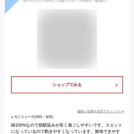
綿100%だから長持ちで肌触りが良い 天然素材で敏感肌にもオススメ スウェットパンツ 10オンス スウェット メンズ レディース 下 パンツ 黒 白 無地 人気 部屋着 ルームウェア ペア パジャマ 春 夏 秋 冬 服 服装 キャンプ アウトドア LAD WEATHER ラドウェザー
ショップでみる
価格と在庫を
楽天
でチェック
>>
レモンジュース(20代・女性)
綿100%なので肌馴染みが良く過ごしやすいです。スエット
になっているので動きやすくなっています。無地できやす