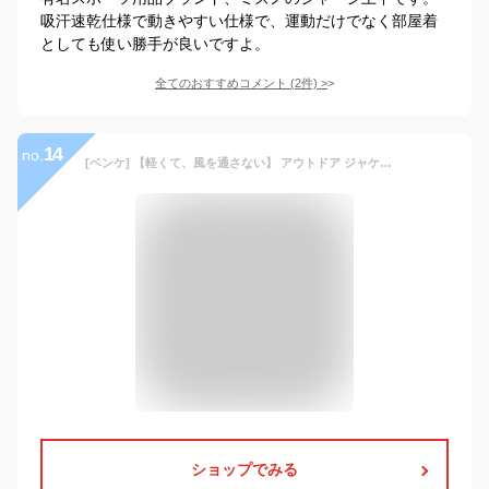
吸汗速乾仕様で動きやすい仕様で、運動だけでなく部屋着
としても使い勝手が良いですよ。
全てのおすすめコメント
(
2
件)
>
14
no.
[ベンケ] 【軽くて、風を通さない】 アウトドア ジャケット 登山服 マウンテンパーカー 防寒 防風 撥水 登山 ウェア 長袖 上着 バイク 釣り キャンプ 自転車 トレッキング ウインドブレーカー 春秋 アウター ライダース (ブルー M)
ショップでみる