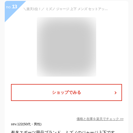
13
no.
＼楽天1位！／ ミズノ ジャージ 上下 メンズ セットアップ ジャージ上下 吸汗 速乾 ストレッチ チーム ブランド Mizuno 32MCA125 黒 紺 灰色 上下セット 大きいサイズ 有 スポーツウェア トレーニングウェア スポーツ おしゃれ 部屋着
ショップでみる
価格と在庫を
楽天
でチェック
>>
strv.122(50代・男性)
有名スポーツ用品ブランド、ミズノのジャージ上下です。