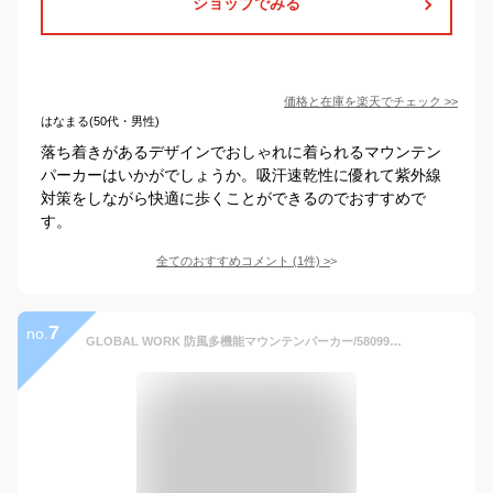
ショップでみる
価格と在庫を
楽天
でチェック
>>
はなまる(50代・男性)
落ち着きがあるデザインでおしゃれに着られるマウンテン
パーカーはいかがでしょうか。吸汗速乾性に優れて紫外線
対策をしながら快適に歩くことができるのでおすすめで
す。
全てのおすすめコメント
(
1
件)
>
7
no.
GLOBAL WORK 防風多機能マウンテンパーカー/580992 グローバルワーク ジャケット・アウター マウンテンパーカー ホワイト ベージュ ブラック グリーン カーキグリーン【送料無料】