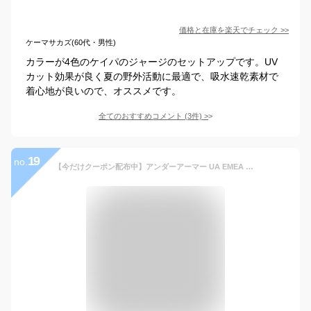
価格と在庫を
楽天
でチェック
>>
ケーマサカズ(60代・男性)
カラーが4色のケイパのジャージのセットアップです。UV
カット効果が良く夏の野外活動に最適で、吸水速乾素材で
着心地が良いので、オススメです。
全てのおすすめコメント
(
3
件)
>
19
no.
【今だけクーポン配布中】アンダーアーマー UA EMEA トラックスーツ セットアップ UNDERARMOUR UA EMEA TRACK SUIT メンズ 1357139 ブラック 黒 グレー ブルー ウェア パンツ 上下セット 長袖 ジャージ トップス ボトムス スポーツ カジュアル ブランド