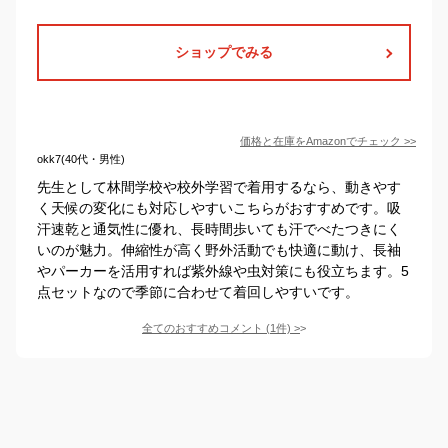
ショップでみる
価格と在庫を
Amazon
でチェック
>>
okk7(40代・男性)
先生として林間学校や校外学習で着用するなら、動きやす
く天候の変化にも対応しやすいこちらがおすすめです。吸
汗速乾と通気性に優れ、長時間歩いても汗でべたつきにく
いのが魅力。伸縮性が高く野外活動でも快適に動け、長袖
やパーカーを活用すれば紫外線や虫対策にも役立ちます。5
点セットなので季節に合わせて着回しやすいです。
全てのおすすめコメント
(
1
件)
>