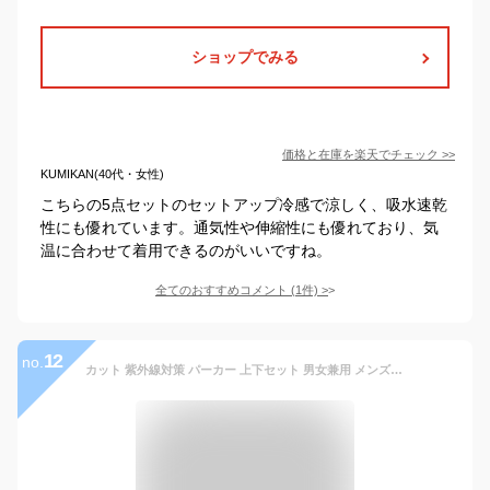
ショップでみる
価格と在庫を
楽天
でチェック
>>
KUMIKAN(40代・女性)
こちらの5点セットのセットアップ冷感で涼しく、吸水速乾
性にも優れています。通気性や伸縮性にも優れており、気
温に合わせて着用できるのがいいですね。
全てのおすすめコメント
(
1
件)
>
12
no.
カット 紫外線対策 パーカー 上下セット 男女兼用 メンズ レディース 軽量 薄手 吸汗速乾 接触冷感 セットアップ アウトドア スポーツ フード付き 撥水 ウィンドブレーカー 長ズボン 夏 登山 釣