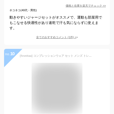
価格と在庫を
楽天
でチェック
>>
ネコネコ(40代・男性)
動きやすいジャージセットがオススメで、運動も部屋用で
もこなせる快適性があり速乾で汗も気にならずに使えま
す。
全てのおすすめコメント
(
1
件)
>
10
no.
[foveitaa] コンプレッションウェア セット メンズ トレーニングウェア 5点セット 通気防臭 スポーツ ランニングウェア パーカー 長袖シャツ 半袖シャツ ハーフパンツ タイツ 吸汗速乾 pinjie blue L